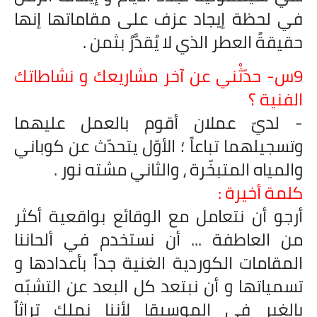
في لحظة إيجاد عزف على مقاماتها إنها
حقيقةً العطر الذي لا يُقدَّرُ بثمن .
9س- حدّثْني عن آخر مشاريعك و نشاطاتك
الفنية ؟
- لديّ عملان أقوم بالعمل عليهما
وتسجيلهما تباعاً ؛ الأوّل يتحدّث عن كوباني
والمياه المتبخّرة ، والثاني مشته نور .
كلمة أخيرة :
أرجو أن نتعامل مع الوقائع بواقعية أكثر
من العاطفة ... أن نستخدم في ألحاننا
المقامات الكوردية الغنية جداً بأعدادها و
تسمياتها و أن نبتعد كل البعد عن التشبّه
بالغير في الموسيقا لأننا نملك تراثاً