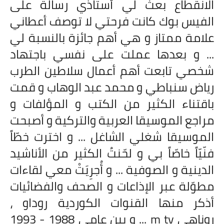
الانقطاع بعث لي أستاذي رسالة على
الفيس بوك كانت فرحتي لا توصف أعطاني
علامة ممتاز و هي أهم جائزة بالنسبة لي
... و بعدها عملت على نفسي باجتهاد
شخصي تابعت أهم أعمال سلاطين الطرب
رياض سنباطي و محمد عبد الوهاب و قمت
باقتناء الكثير من الكتب و المؤلفات و
مراجع الموسيقا العربية والتركية و أصبحت
الموسيقا شغلي الشاغل ... و اخترت خطّاً
فنّيّاً خاصّاً بي و لحّنتُ الكثير من الأناشيد
الدينية و الصوفية ... و أُجرِيَتْ معي لقاءات
مطوّلة عبر الإذاعات و الصحف والفضائيات
أذكر منها القنوات الكوردية روداو ،
روناهي
m tv
... و بين عامي 1988 - 1993