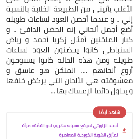
الأغلب يأتيني من الطبيعة الخلابة بالنسبة
إلي .. و عندما أحضن العود لساعات طويلة
أضع أجمل ألحاني إنه الحضن الدافئ .. و
كبار الملحّنين أمثال زكريا أحمد و رياض
السنباطي كانوا يحضنون العود لساعات
طويلة ومن هذه الحالة كانوا يستوحون
أروع ألحانهم .... الملحّن هو عاشق و
معشوقته هي الألحان التي يركض خلفها
و يحاول دائما الإمساك بها ...
شاهد أيضًا
أحمد الزاويتي لموقع «سبا»: «هروب نحو القمّة» مرآة
لمأزق الهُوية الكوردية المعاصرة