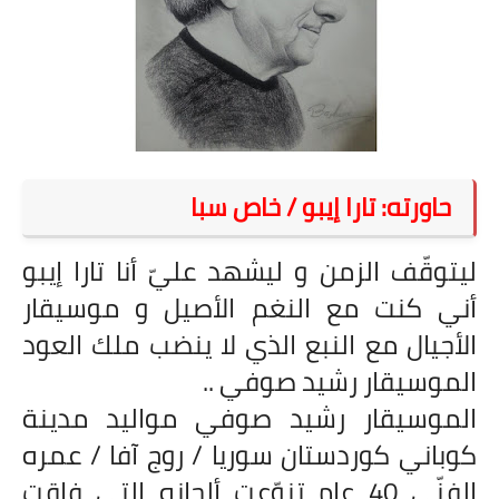
على مقام سبا
فيديوهات
اقتباسات روائية
أعداد جريدة سبا
حاورته: تارا إيبو / خاص سبا
ليتوقّف الزمن و ليشهد عليّ أنا تارا إيبو
أني كنت مع النغم الأصيل و موسيقار
الأجيال مع النبع الذي لا ينضب ملك العود
الموسيقار رشيد صوفي ..
الموسيقار رشيد صوفي مواليد مدينة
كوباني كوردستان سوريا / روج آفا / عمره
الفنّي 40 عام تنوّعت ألحانه التي فاقت