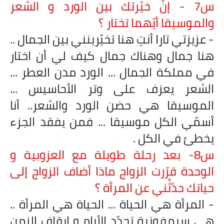
س7 - إنْ خيّرتك بين الورد و الشعر
والموسيقا أيّهما تختار ؟
- عزيزتي تارا أنتِ هنا تخيّرينني بين الجمال ..
هنا جمال وهناك جمال كيف لي أن اختار
في مملكة الجمال ... الورد مدن العطر ...
الشعر يعزف على وتر الأحاسيس ...
الموسيقا هي حضن الورد والشعر.. أنا
أسمّي الكل موسيقا ... فمن يفقد الجزء
يخطئ في الكل .
س8- بعد رحلة طويلة مع العزوبية و
الوحدة قرّرت الزواج ماذا أضاف الزواج
إلى
حياتك حدّثْني عن المرأة ؟
- المرأة هي الحياة ... الحياة هي المرأة ..
هي سيمفونية تجدّد الأيام و إيقاف الزمن