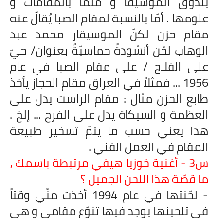
يتذوق الموسيقا و ملمّاً بالمقامات و
علومها . أمّا بالنسبة لمقام الصبا يُقالُ عنه
مقام حزن لكنّ الموسيقار محمد عبد
الوهاب لحّن أنشودةً حماسيّةً بعنوان/ حيّ
على الفلاح / على مقام الصبا في عام
1956 ... فمثلاً في العراق مقام الحجاز يأخذ
طابع الحزن مثال : مقام الراست يدل على
العظمة و السيكاة يدل على الفرح ... إلخ .
هذا يعني حسب ما يتمّ تسخير طبيعة
المقام في العمل الفني .
س3 - أغنية خوزيا هيفي مرتبطة باسمك ،
ما قصّة هذا اللحن الجميل ؟
- لحّنتها في عام 1994 أخذت منّي وقتاً
في تلحينها يوجد فيها تنوّع مقامي و هي