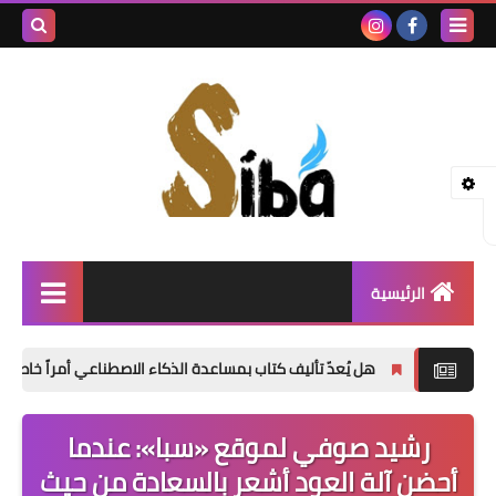
بحث هذه
المدونة
الإلكتروني
الرئيسية
إصدارات جديدة
ل يُعدّ تأليف كتاب بمساعدة الذكاء الاصطناعي أمراً خاطئاً؟
«الدموع ح
شعر
رشيد صوفي لموقع «سبا»: عندما
نصوص
أحضن آلة العود أشعر بالسعادة من حيث
قصة قصيرة