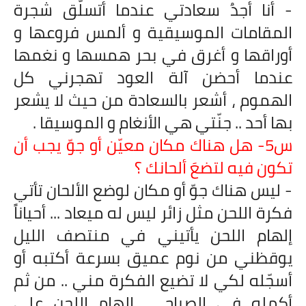
- أنا أجدُ سعادتي عندما أتسلّق شجرة
المقامات الموسيقية و ألمس فروعها و
أوراقها و أغرق في بحر همسها و نغمها
عندما أحضن آلة العود تهجرني كل
الهموم ، أشعر بالسعادة من حيث لا يشعر
بها أحد .. جنّتي هي الأنغام و الموسيقا .
س5- هل هناك مكان معيّن أو جوّ يجب أن
تكون فيه لتضعَ ألحانك ؟
- ليس هناك جوّ أو مكان لوضع الألحان تأتي
فكرة اللحن مثل زائر ليس له ميعاد ... أحياناً
إلهام اللحن يأتيني في منتصف الليل
يوقظني من نوم عميق بسرعة أكتبه أو
أسجّله لكي لا تضيع الفكرة مني .. من ثم
أكمله في الصباح ... إلهام اللحن على