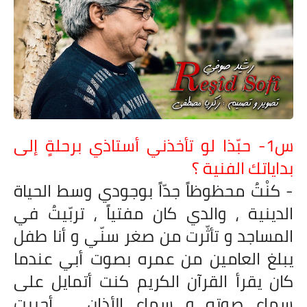
س1- حبّذا لو تأخذني أستاذي برحلةٍ إلى
بداياتك الفنية ؟
- كنْتُ محظوظاً جدّاً بوجودي وسط الحياة
الدينية ، والدي كان مفتياً ، تربّيتُ في
المساجد و تأثّرت من صغر سنّي و أنا طفل
يبلغ العامين من عمره بصوت أبي عندما
كان يقرأ القرآن الكريم كنت أتمايل على
سماع صوته و سماع الأذان ... أحببت