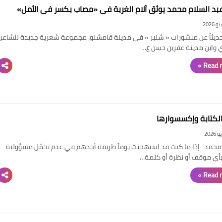
د السلام محمد يوثق آلام الغربة في «مصاب بكسر في الأمل»
يثاً عن منشورات « شلير » في مدينة قامشلو، مجموعة شعرية جديدة للشاعر
 وابن مدينة عفرين حسن ع…
Read m
لكتابة وإكسسوارها
محمد إذا ما كنت قد استهجنت يوماً طريقة أحدهم في عدم تحمّل مسؤولية
أي موقف أو نظرة أو كلمة…
Read m