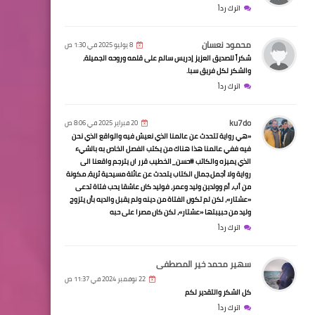
اترك رداً
محمود نعسان
8 يوليو 2025 في 1:30 ص
شكراً للصديق العزيز إدريس سالم على قلمه وروحه الجميلة،
والشكر لكل فريق سبا.
اترك رداً
ku7do
20 فبراير 2025 في 8:06 ص
«هي رواية تتحدث عن عالمنا الذي نعيش فيه والواقع الذي نحن
فيه ففي عالمنا هذا هناك من يكتب الفصل الخاص به بالشيء
الذي يميزه والكاتب #حسن_الخطيب قرر ان يترجم واقعنا الى
رواية ولا أجمل.جمال الكتاب يتحدث عن عائلة مسيحية ثرية، مكونة
من أب، أم وولدين وليد وعمر، فوليد كان عاشقا يحب فتاة تدعى
«عشتار»، لكن لم تكون الفتاة من دينه ولم يقبل والديه بأن يتزوج
وليد من حبيبتها «عشتار»، لكن كان مصرا على حبه
اترك رداً
سهير محمد خير المصطفى
22 نوفمبر 2024 في 11:37 ص
كل الشكر والتقدير لكم
اترك رداً