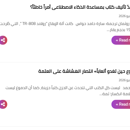
ّ تأليف كتاب بمساعدة الذكاء الاصطناعي أمراً خاطئاً؟
21 ديسمبر 2019
21 ديسمبر 2019
20 ديسمبر 2019
20 ديسمبر 2019
19 ديسمبر 2019
جوشوا روثمان ترجمة: سارة حامد حواس كانت آلة الإيقاع ”رولاند TR-808 ”، التي طُر
Read m
ع حين تغدو ألعاباً» انتصار الهشاشة على العتمة
حمد ليست كل الكتب التي تتحدث عن الحزن كتباً حزينة، كما أن الدموع ليست
لامة انكسار؛ ثمة…
Read m