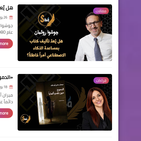
هل يُعد
مقالات
26 يونيو 2026
عام 1980 بحجم يقار…
ore »
«الدمو
قراءات
18 يونيو 2026
ميران أ
دائماً ع
ore »