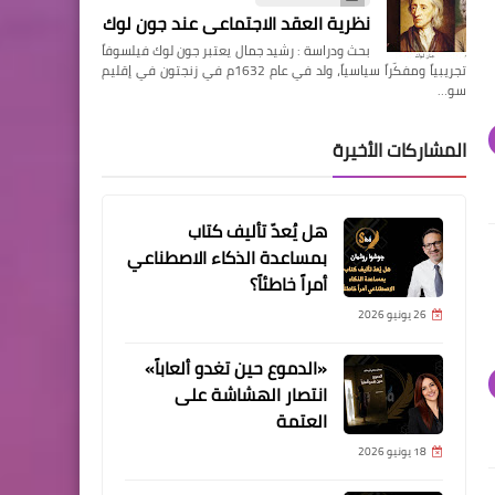
نظرية العقد الاجتماعي عند جون لوك
بحث ودراسة : رشيد جمال يعتبر جون لوك فيلسوفاً
تجريبياً ومفكّراً سياسياً، ولد في عام 1632م في زنجتون في إقليم
سو…
المشاركات الأخيرة
هل يُعدّ تأليف كتاب
بمساعدة الذكاء الاصطناعي
أمراً خاطئاً؟
26 يونيو 2026
«الدموع حين تغدو ألعاباً»
انتصار الهشاشة على
العتمة
18 يونيو 2026