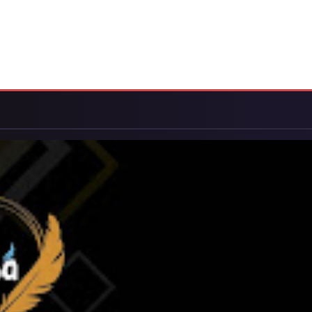
160
159
158
157
156
168
167
166
165
164
176
175
174
173
172
177