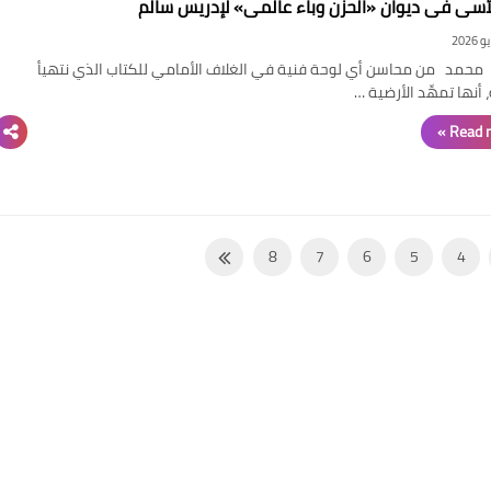
الأسى في ديوان «الحزن وباء عالمي» لإدريس سالم
محمد من محاسن أي لوحة فنية في الغلاف الأمامي للكتاب الذي نتهيأ
 أنها تمهِّد الأرضية …
Read m
8
7
6
5
4
16
15
14
13
12
24
23
22
21
20
32
31
30
29
28
40
39
38
37
36
48
47
46
45
44
56
55
54
53
52