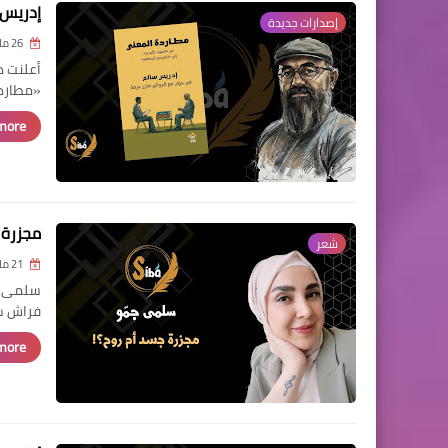
إدريس 
إصدارات جديدة
26 مايو 2026
أعلنت د
«مطاردة
ore »
مجزرة 
شعر
21 مايو 2026
سلمى جمّ
فراش ش
ore »