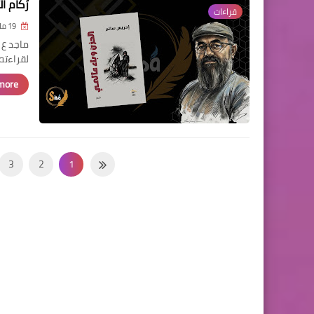
رُكام 
قراءات
19 مايو 2026
ماجد ع 
لقراءته،
ore »
3
2
1
11
10
9
19
18
17
27
26
25
35
34
33
43
42
41
51
50
49