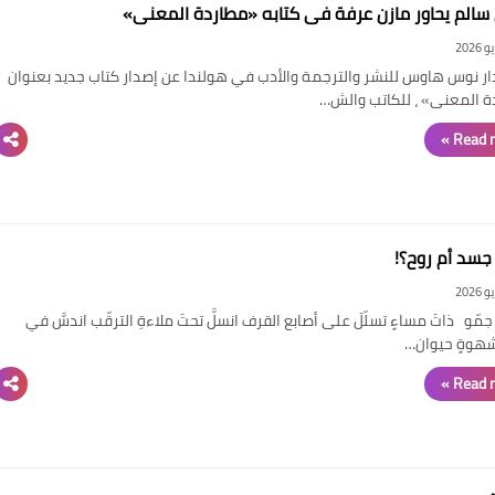
سالم يحاور مازن عرفة في كتابه «مطاردة المعنى»
ار نوس هاوس للنشر والترجمة والأدب في هولندا عن إصدار كتاب جديد بعنوان
 المعنى» ، للكاتب والش…
Read m
جسد أم روح؟!
و ذاتَ مساءٍ تسلّلَ على أصابع القرف انسلَّ تحتَ ملاءةِ الترقّب اندسَّ في
هوةٍ حيوان…
Read m