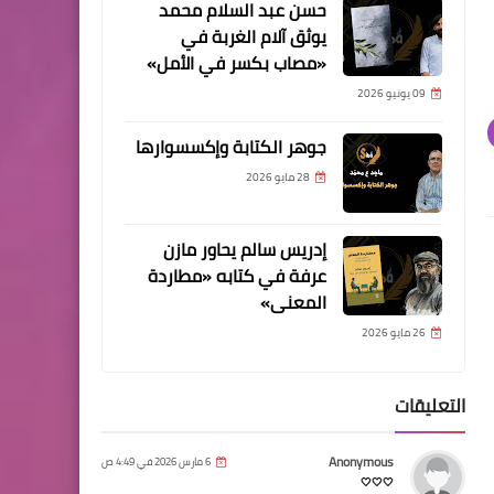
حسن عبد السلام محمد
يوثق آلام الغربة في
«مصاب بكسر في الأمل»
09 يونيو 2026
جوهر الكتابة وإكسسوارها
28 مايو 2026
إدريس سالم يحاور مازن
عرفة في كتابه «مطاردة
المعنى»
26 مايو 2026
التعليقات
Anonymous
6 مارس 2026 في 4:49 ص
🤍🤍🤍