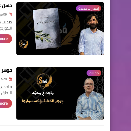
حسن عب
إصدارات جديدة
09 يونيو 2026
صدرت حد
الكوردي
ore »
جوهر ا
مقالات
28 مايو 2026
ماجد ع 
النطق ب
ore »