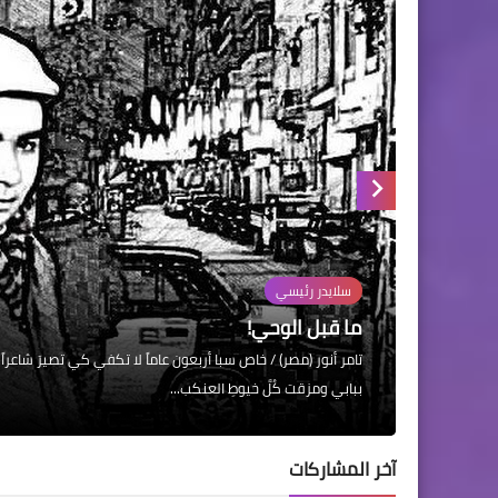
29 يناير 2020
08 فبراير 2020
07 فبراير 2020
سلايدر رئيسي
ما قبل الوحي!
تامر أنور (مصر) / خاص سبا أربعون عاماً لا تكفي كي تصيرَ شاعراً ه
ببابي ومزقت كُلَّ خيوطِ العنكب...
آخر المشاركات