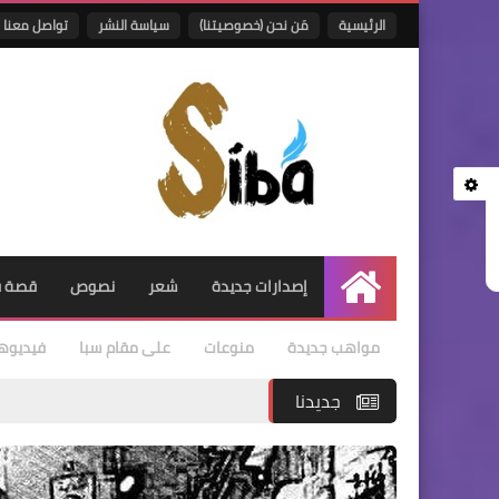
الرئيسية
مَن نحن (خصوصيتنا)
سياسة النشر
تواصل معنا
إصدارات جديدة
شعر
نصوص
قصة ق
الرئيسية
مواهب جديدة
منوعات
على مقام سبا
فيديوه
جديدنا