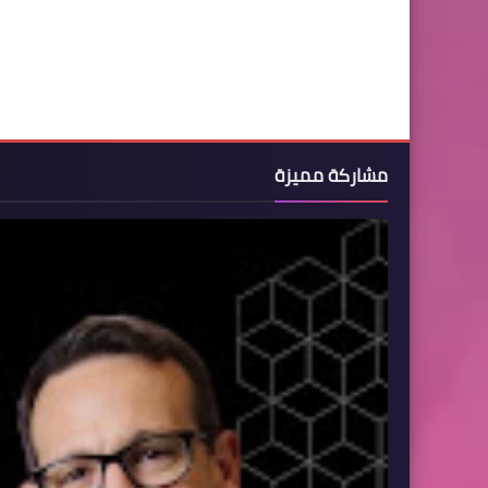
155
154
153
163
162
161
171
170
169
مشاركة مميزة