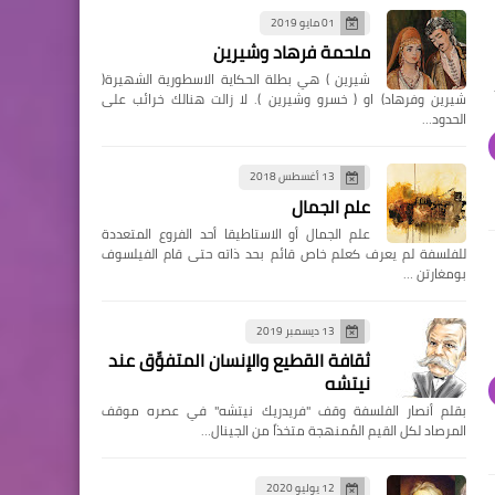
01 مايو 2019
ملحمة فرهاد وشيرين
شيرين ) هي بطلة الحكاية الاسطورية الشهيرة(
شيرين وفرهاد) او ( خسرو وشيرين ). لا زالت هنالك خرائب على
الحدود…
13 أغسطس 2018
علم الجمال
علم الجمال أو الاستاطيقا أحد الفروع المتعددة
للفلسفة لم يعرف كعلم خاص قائم بحد ذاته حتى قام الفيلسوف
بومغارتن …
13 ديسمبر 2019
ثقافة القطيع والإنسان المتفوِّق عند
نيتشه
بقلم أنصار الفلسفة وقف "فريدريك نيتشه" في عصره موقف
المرصاد لكل القيم المُمنهجة متخذاً من الجينال…
12 يوليو 2020