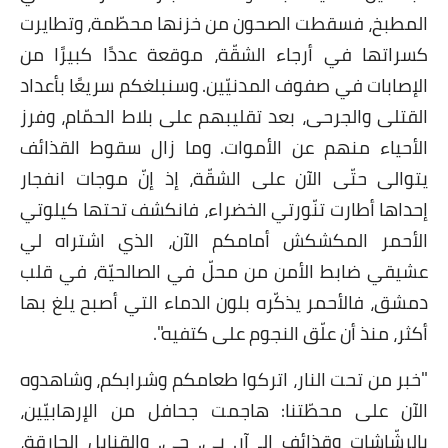
المطبخ، فسقطت الصحون من خزنها محطّمة، وتطايرت
كسراتها في أرجاء الشقّة، موقعة عددًا كبيرًا من
الإصابات في صفوف المدنيّين. وسنبلغكم سريعًا بأعداد
القتلى والجرحى، بعد تقليبهم على بلاط الحمّام، وفرز
الأحياء منهم عن الأموات. وما زال سقوط القذائف
يتوالى حتّى الآن على الشقّة، إذ إنّ موجات انفجار
إحداها أطارت تنّورتي الخضراء، فانكشف تحتها كيلوتي
الأحمر المكشكش أمامكم الآن، الذي اشتراه لي
عشيقي ضابط الأمن من محلّ في الصالحيّة، في قلب
دمشق، فالأحمر يذكّره بلون الدماء التي أصبح يلغ بها
أكثر، منذ أن علّق النجوم على كتفيه".
"خبر من تحت النار، اتركوا طعامكم وشرابكم، وشاهدوه
الآن على محطّتنا: هاجمت جحافل من الإرهابيّين،
بالرشّاشات وقذائف الـ آر. بي. جي. والقنابل الحارقة،