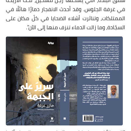
شقق البلدة، التي يسكنها رجل مسكين، تحت الأريكة
على مقام سبا
في غرفة الجلوس. وقد أحدث الانفجار دمارًا هائلًا في
فيديوهات
الممتلكات، وتناثرت أشلاء الضحايا في كلّ مكان على
السجّادة، وما زالت الدماء تنزف منها إلى الآن".
اقتباسات روائية
أعداد جريدة سبا