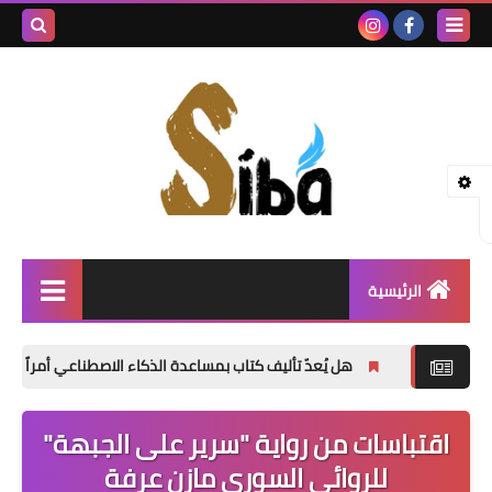
بحث هذه
المدونة
الإلكتروني
الرئيسية
إصدارات جديدة
هل يُعدّ تأليف كتاب بمساعدة الذكاء الاصطناعي أمراً خاطئاً؟
«ا
شعر
اقتباسات من رواية "سرير على الجبهة"
نصوص
للروائي السوري مازن عرفة
قصة قصيرة