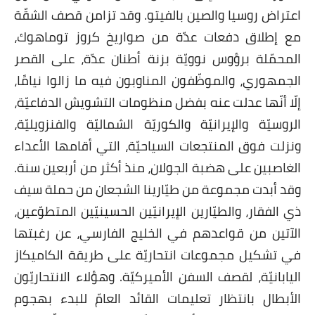
اعتراض روسيا والصين بالفيتو. وقد تزامن قصف الشقّة
مع إطلاق دفعات عدّة من صواريخ كروز توماهوك،
المحمّلة برؤوس نوويّة بزنة أطنان عدّة، على القصر
الجمهوري، والموظّفون المناوبون فيه ما زالوا نيامًا،
إلّا أنّها عدلت عنه بفضل منظومات التشويش الدفاعيّة،
الروسيّة والإيرانيّة والكوريّة الشماليّة والفنزويليّة،
ونزلت فوق المنتجعات السياحيّة، التي أقامها الأعداء
الغاصبين على هضبة الجولان، منذ أكثر من أربعين سنة.
وقد أبدت مجموعة من طيّارينا الشجعان من حملة سيف
ذي الفقار، والطيّارين الإيرانيّين الحسينيّين المتطوّعين،
الآتين من قواعدهم في الخليج الفارسي، عن رغبتها
في تشكيل مجموعات انتحاريّة على طريقة الكاميكاز
اليابانيّة، لقصف السفن الأميركيّة. وهؤلاء الانتحاريّون
الأبطال بانتظار تعليمات القائد العامّ للبدء بهجوم