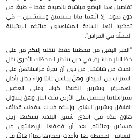
تفاصيل هذا الوضع مباشرة بالصورة فقط – طبعًا من
دون صوت، إذ إنّهما ماتا مختنقين ومتفحّمين – كي
تجدّدوا أيّها السادة المشاهدون حياتكم الروتينيّة
المملّة في الفراش".
"الخبر اليقين من محطّتنا فقط، ننقله إليكم من على
خطّ النار مباشرة، في حين تنتظر المحطّات الأخرى نقل
الحدث من شاشتنا، من دون أن تجرؤ مراسلاتهنّ على
الاقتراب من الميدان، وهنّ يجلسن جانبًا وراء جدار، يأكلن
الهمبرغر ويشربن الكوكا كولا. وعلى العكس،
فمراسلاتنا ينبطحن على الأرض تحت النار، وهنّ يتناولن
الفلافل ويشربن الشاي. وإليكم خبرنا: سقطت قذائف
هاون عدّة في إحدى شقق البلدة، يسكنها رجل
مسكين وعائلته، بعد أن قصفها الإرهابيّون من
البساتين المحيطة بها. وأحدث انفجارها دمارًا هائلًا في