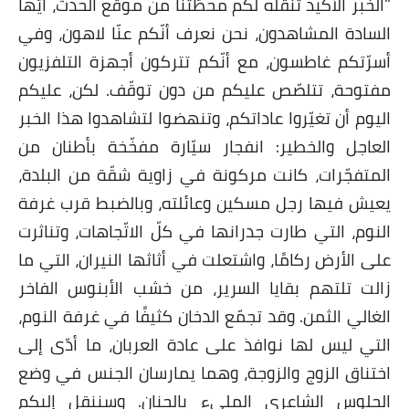
"الخبر الأكيد تنقله لكم محطّتنا من موقع الحدث، أيّها
السادة المشاهدون، نحن نعرف أنّكم عنّا لاهون، وفي
أسرّتكم غاطسون، مع أنّكم تتركون أجهزة التلفزيون
مفتوحة، تتلصّص عليكم من دون توقّف. لكن، عليكم
اليوم أن تغيّروا عاداتكم، وتنهضوا لتشاهدوا هذا الخبر
العاجل والخطير: انفجار سيّارة مفخّخة بأطنان من
المتفجّرات، كانت مركونة في زاوية شقّة من البلدة،
يعيش فيها رجل مسكين وعائلته، وبالضبط قرب غرفة
النوم، التي طارت جدرانها في كلّ الاتّجاهات، وتناثرت
على الأرض ركامًا، واشتعلت في أثاثها النيران، التي ما
زالت تلتهم بقايا السرير، من خشب الأبنوس الفاخر
الغالي الثمن. وقد تجمّع الدخان كثيفًا في غرفة النوم،
التي ليس لها نوافذ على عادة العربان، ما أدّى إلى
اختناق الزوج والزوجة، وهما يمارسان الجنس في وضع
الجلوس الشاعري المليء بالحنان. وسننقل إليكم