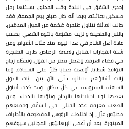
إحدى الشقق في البلدة وقت الفطور، يسكنها رجل
مسكين وعائلته. وبما أنّه كان صباح يوم الجمعة، فقد
كانت العائلة تتناول طنجرة ضخمة من الفول المدمّس،
باللبن والطحينة والزيت، مشبّعة بالثوم الشهي، بحسب
عادة أهل الشام في هذا اليوم، منذ مئات الأعوام. ومن
شدّة انفجارات القنابل ولعلعة الرصاص، طارت الطنجرة
في فضاء الغرفة، وهطل مطر من الفول، وتحطّم زجاج
النوافذ شظايا، أوقعت ضحايا كثرًا على السجادة، وما
زالت أشلاؤهم متناثرة حتّى الآن بين حبّات الفول
الشهيّة المفروشة في كلّ مكان، وقد كدت أتناول
بعضها لولا اختلاطها بالزجاج وتلوّنها بالدماء. ومن
الصعب معرفة عدد القتلى في الشقّة، وجميعهم
مدنيّون عزّل، إذ اختلطت الرؤوس المقطوعة بالأطراف
المبتورة، بعد أن أعمل الإرهابيّون المجانين سيوفهم