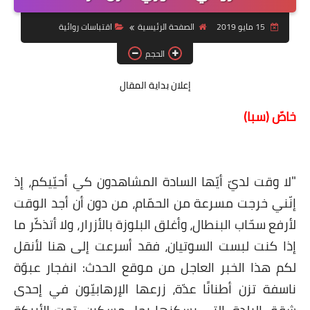
قصة قصيرة جداً
15 مايو 2019
الصفحة الرئيسية
اقتباسات روائية
قراءات
الحجم
دراسات
إعلان بداية المقال
مقالات
خاصّ (سبا)
حوارات
فنون
"لا وقت لديّ أيّها السادة المشاهدون كي أحيّيكم، إذ
شخصيات
إنّني خرجت مسرعة من الحمّام، من دون أن أجد الوقت
لأرفع سحّاب البنطال، وأغلق البلوزة بالأزرار، ولا أتذكّر ما
ذاكرة كوباني
إذا كنت لبست السوتيان، فقد أسرعت إلى هنا لأنقل
مواهب جديدة
لكم هذا الخبر العاجل من موقع الحدث: انفجار عبوّة
منوعات
ناسفة تزن أطنانًا عدّة، زرعها الإرهابيّون في إحدى