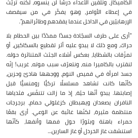
الكاميكاز، وتلقين الأعداء درسًا لن ينسوه، لكنّه تريّث
في إعطاء الأوامر، وهو يفكّر في من سيقصف
الإرهابيّين في الداخل عندما يفقدهم وطائراتهم".
"أرى على طرف السجّادة جسدًا ممدّدًا بين الحطام بلا
حراك، ومع ذلك لا يبدو عليه أثر تقطيع بالسكاكين، أو
تمزّقات بالشظايا، بعكس أشلاء الجثث المتناثرة حوله
.
لنقترب بالكاميرا منه، ونتعرّف سبب موته، غريب! إنّه
جسد امرأة في قميص النوم، ووجهها هادئ وحزين،
كأنّها كانت تشاهد مسلسلًا تركيًّا رومنسيًّا قبل
إصابتها. يبدو أنّها حيّة، إذ ما زالت تتنفّس، فثدياها
النافران يصعدان ويهبطان كزغلولي حمام، برجرجات
منتظمة مثيرة، لكنّها غائبة عن الوعي. أرى بقعًا
حمراء باهتة وبثورًا حول فمها وأنفها، كأنّها
استنشقت غاز الخردل أو غاز السارين...