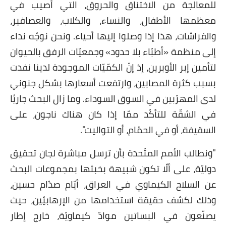
للمعالجة من الاختناق والحروق، التي أصيب في
معظمها الأطفال، والنساء، والكلاب، والعصافير،
والفراشات، هذا إذا وصلوا إليها أحياء. ونحن نوجّه نداء
إلى منظمة «أطبّاء بلا حدود» وجمعيّات الرفق بالحيوان
لتأمين إبر الأوبرين، إذ إنّ الكمّيّات الموجودة لدينا نفدت
بسبب كثرة المصابين، وارتفعت أسعارها بشكل جنوني
لدى المهرّبين في السوق السوداء. وما زال البحث جاريًا
في الشقّة للتأكّد ممّا إذا كان هناك ناجون، على
السقيفة، أو في الحمّام، أو التواليت".
"ونطالب الأمم المتّحدة بأن ترسل مباشرة لجان تحقيق
دوليّة، على ألّا تكون شبيهة بخبثها بمجموعات البحث
عن السلاح الكيماوي في العراق، أيّام صدّام حسين،
وذلك لكشف حقيقة استخدامها من الإرهابيّين، حيث
يصنّعون في البساتين موادّ كيماويّة، خارج إطار