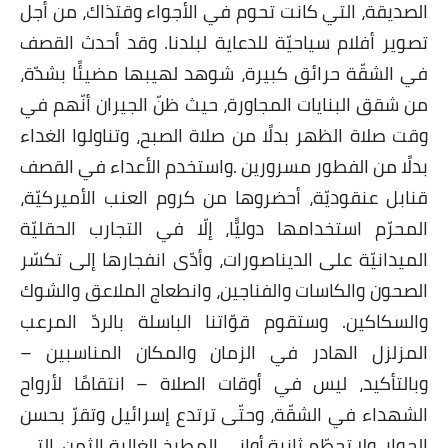
الصديقة، التي كانت تحوم في الأجواء وقتذاك، من أجل
تصوير أفلام سياحيّة للدعاية لبلدنا. وقد أحدث القصف
في الشقّة حرائق كبيرة، شوهد لهيبها مضيئًا بشدّة،
من شقق البنايات المجاورة، حيث ظنّ الجيران أنّهم في
وقت صلاة الظهر بدلًا من صلاة الصبح، وتناولوا الغداء
بدلًا من الفطور مسرورين
.
واستخدم الأعداء في القصف
قنابل عنقوديّة، أحضروها من كروم العنب الأميركيّة،
المحرّم استخدامها دوليًّا، إلّا في التجارب الحقليّة
الميدانيّة على الديناصورات، وأدّى انفجارها إلى تكسّر
الصحون والكاسات والفناجين، وانطعاج الملاعق والشوك
والسكاكين. وستقوم قوّاتنا الباسلة بالردّ المرعب
المزلزل الهادر في الزمان والمكان المناسبين –
وبالتأكيد، ليس في أوقات الصلاة – انتقامًا لأرواح
الشهداء في الشقّة، وحتّى ترتدع إسرائيل وتقرّ بحسن
الجوار، ولا تحطّم ثانية أواني المطبخ الغالية الثمن، التي