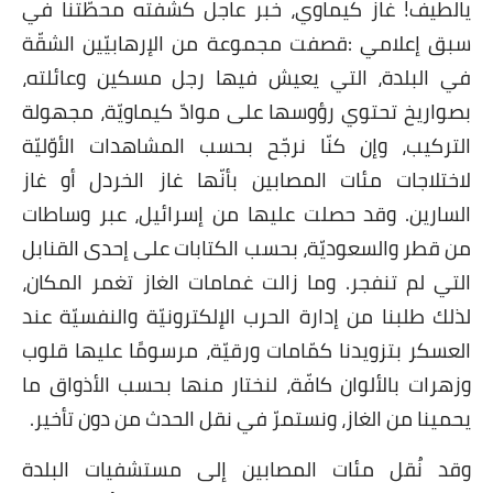
يالطيف! غاز كيماوي، خبر عاجل كشفته محطّتنا في
سبق إعلامي
:
قصفت مجموعة من الإرهابيّين الشقّة
في البلدة، التي يعيش فيها رجل مسكين وعائلته،
بصواريخ تحتوي رؤوسها على موادّ كيماويّة، مجهولة
التركيب، وإن كنّا نرجّح بحسب المشاهدات الأوّليّة
لاختلاجات مئات المصابين بأنّها غاز الخردل أو غاز
السارين. وقد حصلت عليها من إسرائيل، عبر وساطات
من قطر والسعوديّة، بحسب الكتابات على إحدى القنابل
التي لم تنفجر. وما زالت غمامات الغاز تغمر المكان،
لذلك طلبنا من إدارة الحرب الإلكترونيّة والنفسيّة عند
العسكر بتزويدنا كمّامات ورقيّة، مرسومًا عليها قلوب
وزهرات بالألوان كافّة، لنختار منها بحسب الأذواق ما
يحمينا من الغاز، ونستمرّ في نقل الحدث من دون تأخير.
وقد نُقل مئات المصابين إلى مستشفيات البلدة