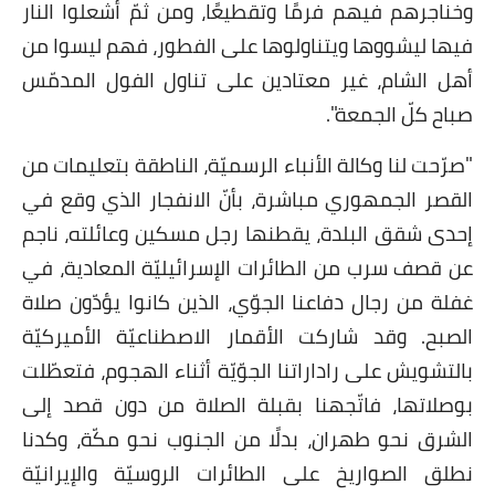
وخناجرهم فيهم فرمًا وتقطيعًا، ومن ثمّ أشعلوا النار
فيها ليشووها ويتناولوها على الفطور، فهم ليسوا من
أهل الشام، غير معتادين على تناول الفول المدمّس
صباح كلّ الجمعة".
"صرّحت لنا وكالة الأنباء الرسميّة، الناطقة بتعليمات من
القصر الجمهوري مباشرة، بأنّ الانفجار الذي وقع في
إحدى شقق البلدة، يقطنها رجل مسكين وعائلته، ناجم
عن قصف سرب من الطائرات الإسرائيليّة المعادية، في
غفلة من رجال دفاعنا الجوّي، الذين كانوا يؤدّون صلاة
الصبح. وقد شاركت الأقمار الاصطناعيّة الأميركيّة
بالتشويش على راداراتنا الجوّيّة أثناء الهجوم، فتعطّلت
بوصلاتها، فاتّجهنا بقبلة الصلاة من دون قصد إلى
الشرق نحو طهران، بدلًا من الجنوب نحو مكّة، وكدنا
نطلق الصواريخ على الطائرات الروسيّة والإيرانيّة