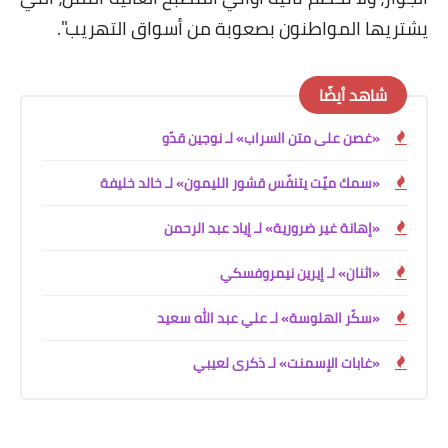
يشتريها المواطنون بصعوبة من أسواق التهريب".
شاهد أيضًا
«غصن على متن السراب» لـ نوجين قدّو
«سمك ميّت يتنفّس قشور الليمون» لـ خالد خليفة
«إهانة غير ضرورية» لـ إياد عبد الرحمن
«اثنان» لـ إيرين نيمروفسكي
«سكّر الهلوسة» لـ علي عبد الله سعيد
«غابات الإسمنت» لـ ذكرى لعيبي