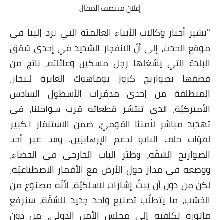
إعلان منتصف المقال
"تشير أخبار وكالات الأنباء العالميّة التي ترد إلينا في
موقع الحدث، إلى أنّ الانفجار الشديد في إحدى شقق
البلدة التي يشغلها رجل مسكين وعائلته، ناتج من
قصفها بصواريخ كروز توماهوك العابرة للبحار،
المنطلقة من إحدى مدمّرات الأسطول السادس
الأميركيّة، الذي تنتشر قطعاته قرب سواحلنا، في
تهديد مباشر لأمننا القوميّ، ضمن الاستنفار الكبير
لقوّات حلف الناتو لدعم الإرهابيّين. وقد عبر أحد
الصواريخ الشقّة، وطيّر الباب الخارجي في الفضاء،
ووضعه في مدار حول الأرض مع الأقمار الاصطناعيّة،
لكن من دون أن يبثّ إشارات لاسلكيّة، لأنّه مصنوع من
الخشب، ما يتطلّب تصنيع واحد جديد للشقّة، سنرفع
فاتورة تكلفته إلى مجلس الأمن الدولي، من دون