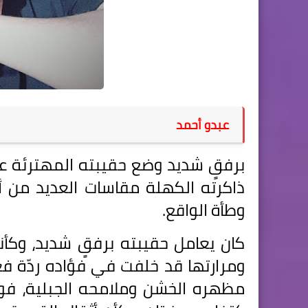
عبدو أحمد
برفقٍ شديد وضع حقيبته المهترئة ع
ذاكرته الكهلة مقاسات العديد من أ
وطأة الواقع.
كان يعامل حقيبته برفقٍ شديد، وكأن
ومرارتها قد خلفت في فؤاده ردّة ف
مظهره الخشن وملامحه الجبلية، فوجه