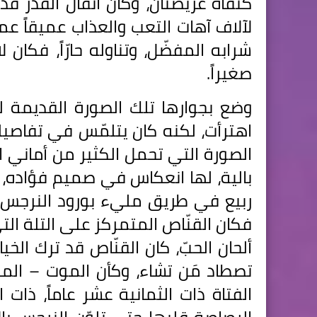
كتفاه عريضتان، وكأن أثقال القدر ق
لآلاف آهات التعب والعذاب عميقاً ع
شرابه المفضّل، وتناوله حارّاً، فكان ل
صغيراً.
وضع بجوارها تلك الصورة القديمة لف
اهترأت، لكنه كان يتلمّس في تفاصيلها
الصورة التي تحمل الكثير من أماني ا
بالية، لها انعكاس في صميم فؤاده، تم
ربيع في طريق مليء بورود النرجس، ل
فكان القنّاص المتمركز على التلة ال
ألحان الحبّ، كان القنّاص قد ترك الخ
تصطاد مَن تشاء، وكأن الموت – المت
الفتاة ذات الثمانية عشر عاماً، ذات 