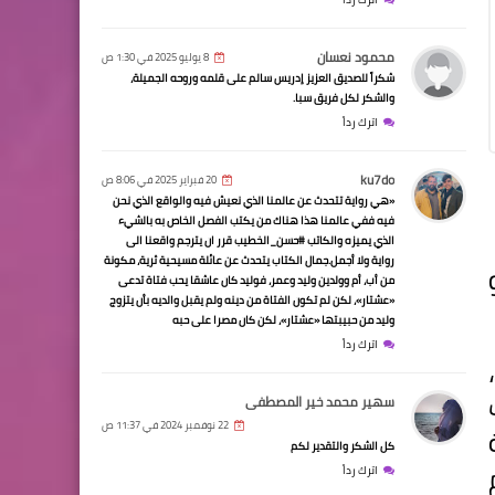
محمود نعسان
8 يوليو 2025 في 1:30 ص
شكراً للصديق العزيز إدريس سالم على قلمه وروحه الجميلة،
والشكر لكل فريق سبا.
اترك رداً
ku7do
20 فبراير 2025 في 8:06 ص
«هي رواية تتحدث عن عالمنا الذي نعيش فيه والواقع الذي نحن
فيه ففي عالمنا هذا هناك من يكتب الفصل الخاص به بالشيء
الذي يميزه والكاتب #حسن_الخطيب قرر ان يترجم واقعنا الى
رواية ولا أجمل.جمال الكتاب يتحدث عن عائلة مسيحية ثرية، مكونة
من أب، أم وولدين وليد وعمر، فوليد كان عاشقا يحب فتاة تدعى
«عشتار»، لكن لم تكون الفتاة من دينه ولم يقبل والديه بأن يتزوج
وليد من حبيبتها «عشتار»، لكن كان مصرا على حبه
اترك رداً
سهير محمد خير المصطفى
22 نوفمبر 2024 في 11:37 ص
كل الشكر والتقدير لكم
اترك رداً