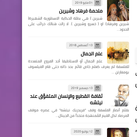
01 مايو 2019
ملحمة فرهاد وشيرين
شيرين ) هي بطلة الحكاية الاسطورية الشهيرة(
شيرين وفرهاد) او ( خسرو وشيرين ). لا زالت هنالك خرائب على
الحدود…
13 أغسطس 2018
علم الجمال
علم الجمال أو الاستاطيقا أحد الفروع المتعددة
للفلسفة لم يعرف كعلم خاص قائم بحد ذاته حتى قام الفيلسوف
بومغارتن …
13 ديسمبر 2019
ثقافة القطيع والإنسان المتفوِّق عند
نيتشه
بقلم أنصار الفلسفة وقف "فريدريك نيتشه" في عصره موقف
المرصاد لكل القيم المُمنهجة متخذاً من الجينال…
12 يوليو 2020