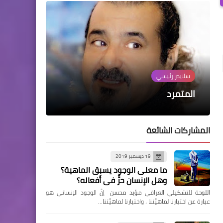
سلايدر رئيسي
سلايدر رئيسي
سلايدر رئيسي
سلايدر رئيسي
سلايدر رئيسي
خليلتي
المتمرد
ملاحة صفراء
الجميلات هنّ القويات
غذاء النفوس وطب العقول
المشاركات الشائعة
19 ديسمبر 2019
ما معنى الوجود يسبِق الماهية؟
وهل الإنسان حرٌّ في أفعاله؟
اللوحة للتشكيلي العراقي مؤيد محسن إنَّ الوجود الإنساني هو
عبارة عن اختيارنا لماهيَّتنا ، واختيارنا لماهيَّتنا…