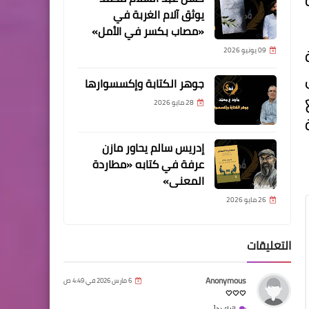
يوثق آلام الغربة في
«مصاب بكسر في الأمل»
09 يونيو 2026
جوهر الكتابة وإكسسوارها
28 مايو 2026
إدريس سالم يحاور مازن
عرفة في كتابه «مطاردة
المعنى»
26 مايو 2026
التعليقات
Anonymous
6 مارس 2026 في 4:49 ص
🤍🤍🤍
اترك رداً