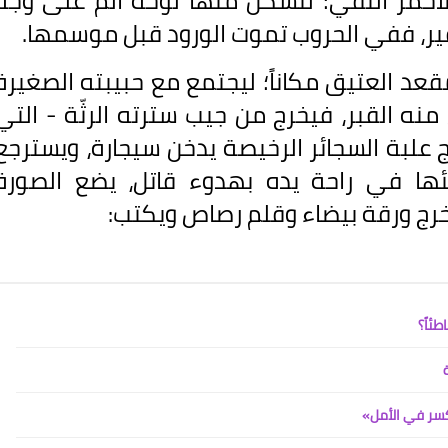
لأحمر النقي؛ لتشكّل منها لوحة ألم على وجه
ير، ففي الحروب تموت الورود قبل موسمها.
قعد العتيق مكاناً؛ ليجتمع مع حبيبته الصغيرة
نه القبر، فيخرج من جيب سترته الرثّة - التي
 علبة السجائر الرخيصة يدخن سيجارة، ويسترجع
ئها في راحة يده بهدوء قاتل، يضع الصورة
يخرج ورقة بيضاء وقلم رصاص ويكتب:
طئاً؟
كسر في الأمل»