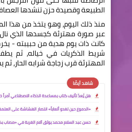
الرصاصة قلبها حتى تلوّن النرجس با
الطبيعة وقصيدة حزن تنشدها العصاف
منذ ذلك اليوم، وهو يتخذ من هذا الم
عبر صورة مهترئة كجسدها الذي نال م
كانت ذات يوم هدية من حبيبته - يخرج
شريط الذكريات في خياله، ثم يطف
المهترئة قرب زجاجة شرابه الحار، ثم 
شاهد أيضًا
هل يُعدّ تأليف كتاب بمساعدة الذكاء الاصطناعي أمراً خا
«الدموع حين تغدو ألعاباً» انتصار الهشاشة على العتمة
حسن عبد السلام محمد يوثق آلام الغربة في «مصاب ب