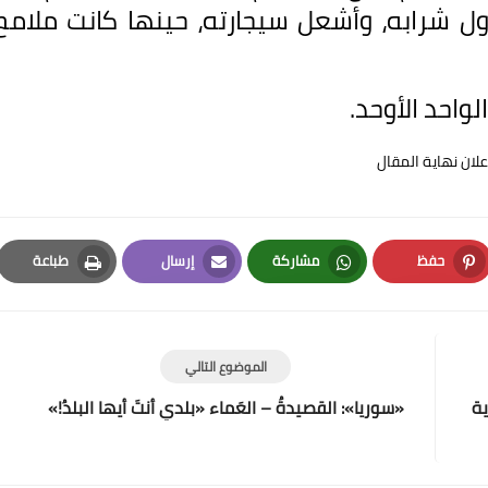
ول شرابه، وأشعل سيجارته، حينها كانت ملامح
لواحد الأوحد.
علان نهاية المقال
حفظ
مشاركة
إرسال
طباعة
Print
Email
Whatsapp
Pinterest
الموضوع التالي
ية
«سوريا»: القصيدةُ – العَماء «بلدي أنتَ أيها البلدُ!»