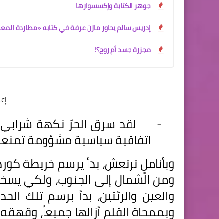
جوهر الكتابة وإكسسوارها
إدريس سالم يحاور مازن عرفة في كتابه «مطاردة المع
مجزرة جسد أم روح؟!
إع
-
لقد سرق الحرّ نكهة شرابي،
اتفاقية سياسية مشؤومة تمنعن
وبأناملٍ ترتعش، بدأ يرسم خريطة كوردس
ومن الشمال إلى الجنوب، ولكي يسخر 
والعين والرئتين، بدأ برسم تلك ال
وبممحاة القلم أزالها جميعاً، وقهقه ع