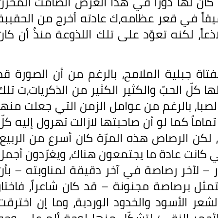
د كان لها دوراً في هذا العرض الصامت المخزن
ميقاً في قعر عظامه،ك عادته أخرج من الحقيبة
اذعاً، لكنه تعوّد على تلك اللذوعة منذُ أن كان
تاة جبلية الملامح، بالرغم من أن الصورة قد
 كلّ الحبّ والكثير الكثير من الذكريات،ت تلك
لصبا، بالرغم من عوامل الزمن التي جعلت منها
اماً كما لو أن صاحبتها لازالت تهرول إليه كلّ
كن الرصاص هذه المرّة كان أسرع من الربيع،
تي كانت عادة ما يجتمعون هناك، ويغرّدون أجمل
يار – لآخر رصاصة في آخر دقيقة لمناوبته – بأن
مثل برصاصة مجنونة – قد كان شاعراً، فاختار
الشعر الأسود والخدود الوردية، وما إن اخترقت