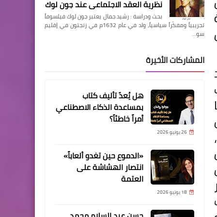
نظرية العقد الاجتماعي عند جون لوك
بحث ودراسة : رشيد جمال يعتبر جون لوك فيلسوفاً
تجريبياً ومفكّراً سياسياً، ولد في عام 1632م في زنجتون في إقليم
سو…
المشاركات الأخيرة
هل يُعدّ تأليف كتاب
بمساعدة الذكاء الاصطناعي
أمراً خاطئاً؟
26 يونيو 2026
«الدموع حين تغدو ألعاباً»
انتصار الهشاشة على
العتمة
18 يونيو 2026
حسن عبد السلام محمد