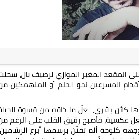
لى المقعد المغبر الموازي لرصيف بال، سجلت
قدام المسرعين نحو الحلم أو المنهمكين من
ها كائن بشري، لعلّ ما ذاقه من قسوة الحياة
عل عكسية، فأصبح رقيق القلب على الرغم من
ه كلوحة ألم تفنّن برسمها أبرع الرسّامين،