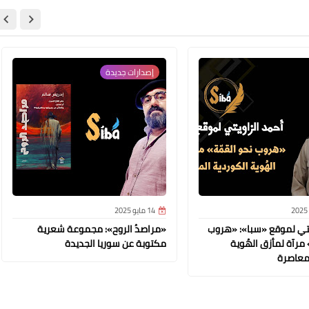
إصدارات جديدة
14 مايو 2025
يتي لموقع «سبا»: «هروب
«مراصدُ الروح»: مجموعة شعرية
 مرآة لمأزق الهُوية
مكتوبة عن سوريا الجديدة
لمعاصرة