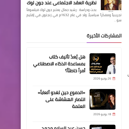
نظرية العقد الاجتماعي عند جون لوك
بحث ودراسة : رشيد جمال يعتبر جون لوك فيلسوفاً
تجريبياً ومفكّراً سياسياً، ولد في عام 1632م في زنجتون في إقليم
سو…
المشاركات الأخيرة
هل يُعدّ تأليف كتاب
بمساعدة الذكاء الاصطناعي
أمراً خاطئاً؟
26 يونيو 2026
«الدموع حين تغدو ألعاباً»
انتصار الهشاشة على
العتمة
18 يونيو 2026
حسن عبد السلام محمد