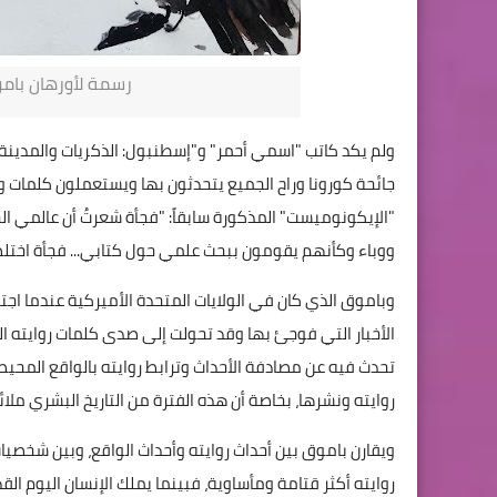
رسمة لأورهان باموق
ولم يكد كاتب "اسمي أحمر" و"إسطنبول: الذكريات والمدينة
جائحة كورونا وراح الجميع يتحدثون بها ويستعملون كلمات
"الإيكونوميست" المذكورة سابقاً: "فجأة شعرتُ أن عالمي ا
ووباء وكأنهم يقومون ببحث علمي حول كتابي... فجأة اختلط 
الأخبار التي فوجئ بها وقد تحولت إلى صدى كلمات روايته ال
تحدث فيه عن مصادفة الأحداث وترابط روايته بالواقع المحيط 
روايته ونشرها، بخاصة أن هذه الفترة من التاريخ البشري ملائ
ويقارن باموق بين أحداث روايته وأحداث الواقع، وبين شخ
روايته أكثر قتامة ومأساوية، فبينما يملك الإنسان اليوم ال