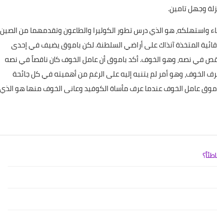
باء واستهلكه، هو الذي درس تطور الكوليرا والطاعون وتقدمهما من الصين
لوقائية المتخذة آنذاك على أراضي السلطنة. لكن باموق يضيف في إحدى
ينقص في نصه، وهو الخوف. أكد باموق أن عامل الخوف كان ناقصاً في نصه
ة "كوفيد 19"، فشخصياته لم تعرف الخوف، وهو أمر لم يتنبه إليه على الرغم من أهميته في كل جائحة
اموق عامل الخوف عندما عرف مأساة الكوفيد وعانى الخوف منها هو الذي
طئاً؟