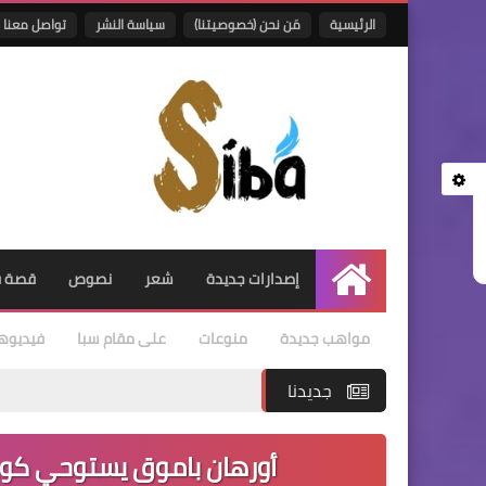
الرئيسية
مَن نحن (خصوصيتنا)
سياسة النشر
تواصل معنا
إصدارات جديدة
شعر
نصوص
قصة ق
الرئيسية
مواهب جديدة
منوعات
على مقام سبا
فيديوه
جديدنا
أورهان باموق يستوحي كورونا