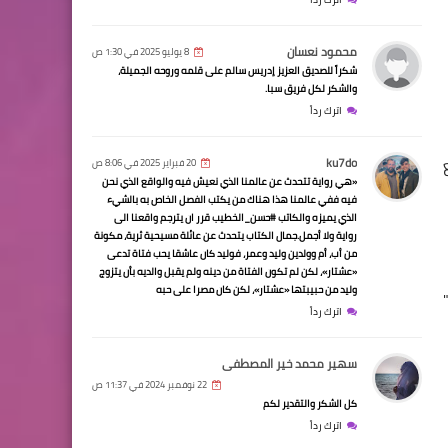
محمود نعسان
8 يوليو 2025 في 1:30 ص
شكراً للصديق العزيز إدريس سالم على قلمه وروحه الجميلة،
والشكر لكل فريق سبا.
اترك رداً
ku7do
20 فبراير 2025 في 8:06 ص
«هي رواية تتحدث عن عالمنا الذي نعيش فيه والواقع الذي نحن
فيه ففي عالمنا هذا هناك من يكتب الفصل الخاص به بالشيء
الذي يميزه والكاتب #حسن_الخطيب قرر ان يترجم واقعنا الى
رواية ولا أجمل.جمال الكتاب يتحدث عن عائلة مسيحية ثرية، مكونة
من أب، أم وولدين وليد وعمر، فوليد كان عاشقا يحب فتاة تدعى
«عشتار»، لكن لم تكون الفتاة من دينه ولم يقبل والديه بأن يتزوج
وليد من حبيبتها «عشتار»، لكن كان مصرا على حبه
اترك رداً
سهير محمد خير المصطفى
22 نوفمبر 2024 في 11:37 ص
كل الشكر والتقدير لكم
اترك رداً