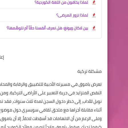
لماذا يخافون من اللغة الكوردية؟
لماذا نزور المرضى؟
بين لاكان ويونغ: هل نعرف أنفسنا حقّاً أم نتوهّمها؟
إع
مشكلة تركية
تعرض باموق في مسيرته الأدبية للتضييق والرقابة والمحاسب
نوبل للآداب، إلى خطر دخول السجن لمدة ثلاث سنوات، فقد تم
أثناء مقابلة أجراها مع ملحق ثقافي سويسري حول موضوع المج
وعلى الرغم من أن الاتهامات قد أسقِطت لاحقاً، إلا أن باموق
كيفما تحرك. ويقول باموق مازحاً إنه من فوائد الكوفيد أنه 