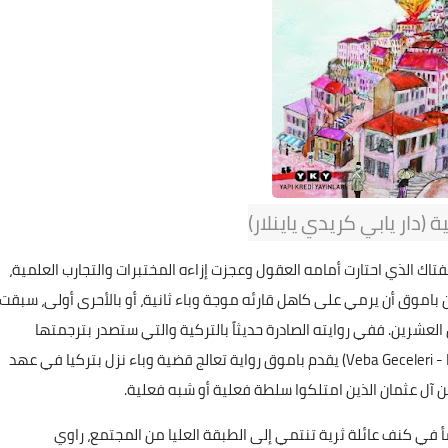
ية (دار يابي كريدي ياينلار)
ت وطأة مأزق "كوفيد 19"، هذا الوباء الفتاك الذي احتارت أمامه العقول وعجزت إزاءه المختبرات والتجارب العلمية،
ب التركي الحائز جائزة نوبل للآداب عام 2016، أورهان باموق أن يرمي على كاهل قارئه موجة وباء ثانية، أو بالأحرى أولى، سبقت
القرن العشرين. ففي روايته الصادرة حديثاً بالتركية والتي ستصدر بترجمتها
الإنجليزية في العام المقبل "ليالي الوباء" (Veba Geceleri - Nights of Plague) يقدم باموق رواية تعالج قضية وباء نزل بتركيا في عهد
ن آل عثمان الذين امتلكوا سلطة فعلية أو شبه فعلية.
 أورهان باموق الذي ولد في إسطنبول عام 1952 ونشأ في كنف عائلة ثرية تنتمي إلى الطبقة العليا من المجتمع، راوي