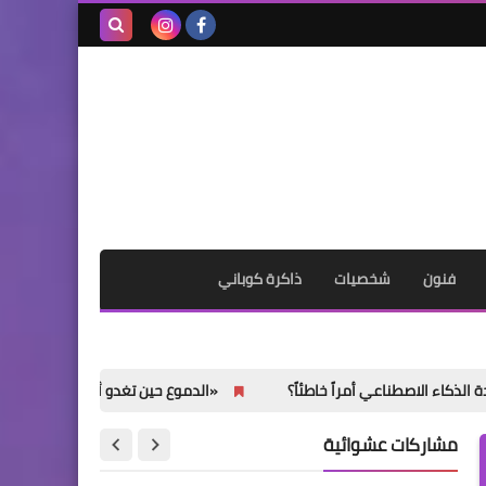
بحث هذه
المدونة
الإلكترونية
فنون
شخصيات
ذاكرة كوباني
عي أمراً خاطئاً؟
«الدموع حين تغدو ألعاباً» انتصار الهشاشة على الع
مشاركات عشوائية