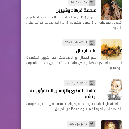
01 مايو 2019
ملحمة فرهاد وشيرين
شيرين ) هي بطلة الحكاية الاسطورية الشهيرة(
شيرين وفرهاد) او ( خسرو وشيرين ). لا زالت هنالك خرائب على
الحدود…
13 أغسطس 2018
علم الجمال
علم الجمال أو الاستاطيقا أحد الفروع المتعددة
للفلسفة لم يعرف كعلم خاص قائم بحد ذاته حتى قام الفيلسوف
بومغارتن …
13 ديسمبر 2019
ثقافة القطيع والإنسان المتفوِّق عند
نيتشه
بقلم أنصار الفلسفة وقف "فريدريك نيتشه" في عصره موقف
المرصاد لكل القيم المُمنهجة متخذاً من الجينال…
12 يوليو 2020