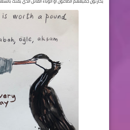
يحاربون جميعهم الطاعون أو الوباء القاتل الذي يفتك بالشع