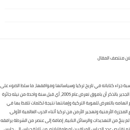
لان منتصف المقال
ة جراء كتاباته في تاريخ تركيا وسياساتها ومواقفها، ما سلط الضوء على
النقص المتزايد في حرية التعبير على الأراضي التركية. ومن الجدير بالذكر أن باموق تعرض عام 2005، أي قبل سنة واحدة من نيله جائزة
 اتهامه بالتعرض للهوية التركية وإهانتها نتيجة لكلمات تلفظ بها في
زرة الأرمنية وتهجير الأرمن من تركيا أثناء الحرب العالمية الأولى.
 لم ينجُ من التهديدات والرسائل النابية، إضافة إلى عنصر من الشرطة يرافقه
تم تقليص عدد الحراس المراقبين له ولمقابلاته، من ثلاثة حراس إلى حارس