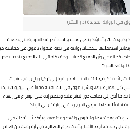
 في الرواية الجديدة (دار النشر)
" و"جودت بك وأبناؤه" ينهي عمله ويلملم أطرافه السردية حتى ظهرت
 وتعابير استعملتها شخصيات روايته في نصه. فيقول باموق في مقابلته مع
لخاص قد انمحى وأن الجميع قد بات يوظف كلماتي، بات الجميع يتحدث بحجر
الواقع بالسرد".
وباموق الذي كان في الولايات المتحدة الأميركية عندما اجتاحت جائحة "كوفيد 19" عالمنا، عاد مباشرة إلى تركيا وراح يراقب نشرات
تي كان يعمل عليها. ونشر باموق في تلك الفترة مقالاً في "نيويورك تايمز"
به، ما أدى إلى تهافت دور النشر عليه وحثهم إياه على الإسراع في إنهاء
مة تماماً للفضاء السردي الموجود في رواية "ليالي الوباء".
صيات روايته ومجتمعها وشخوص واقعه ومجتمعه، ويؤكد أن الأحداث في
قدرة على معرفة أجدد الأخبار وأحدث طرق المعالجة في أية بقعة من العالم،