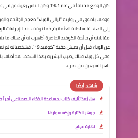
كان الوضع مختلفاً في عام 1901 وكان الناس يعيشون في عزلة وجهل تامين.
ووظف باموق في روايته "ليالي الوباء" معجم الجائحة والو
إلى الهند فالسلطنة العثمانية، كما توقف عند الإجراءات ا
مقابلاته أن جائحة الكوفيد الحاضرة أظهرت له أن هناك ما 
عن الوباء قبل أن يعيش حقب
وفي كل وباء فتاك يصيب البشرية بهذا السخط. لقد أضاف ب
ناهز السبعين من عمره.
شاهد أيضًا
هل يُعدّ تأليف كتاب بمساعدة الذكاء الاصطناعي أمراً خا
جوهر الكتابة وإكسسوارها
نهاية عجاج