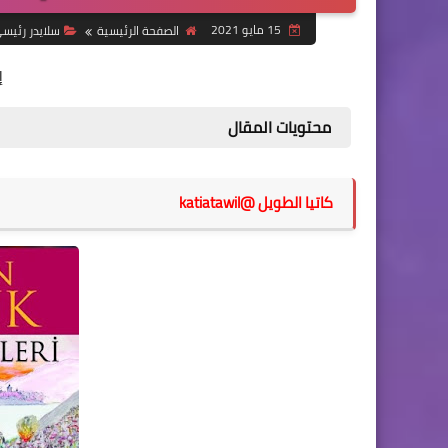
15 مايو 2021
الصفحة الرئيسية
سلايدر رئيس
إ
محتويات المقال
كاتيا الطويل @katiatawil