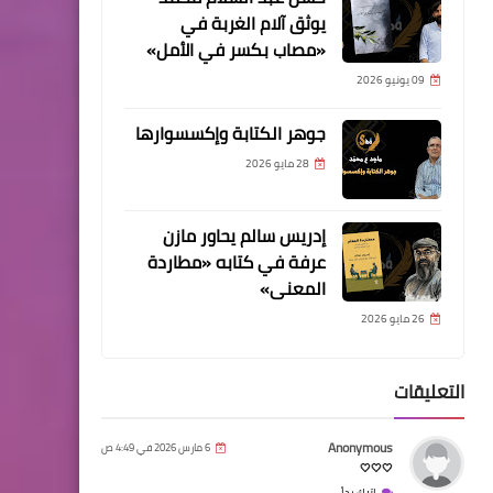
يوثق آلام الغربة في
«مصاب بكسر في الأمل»
09 يونيو 2026
جوهر الكتابة وإكسسوارها
28 مايو 2026
إدريس سالم يحاور مازن
عرفة في كتابه «مطاردة
المعنى»
26 مايو 2026
التعليقات
Anonymous
6 مارس 2026 في 4:49 ص
🤍🤍🤍
اترك رداً