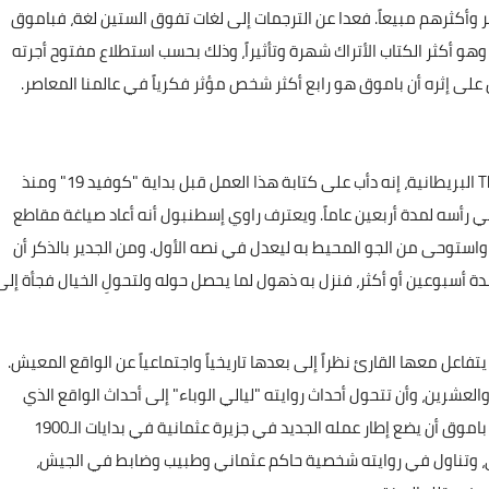
ضر وأكثرهم مبيعاً. فعدا عن الترجمات إلى لغات تفوق الستين لغة، فباموق
 وهو أكثر الكتاب الأتراك شهرة وتأثيراً، وذلك بحسب استطلاع مفتوح أجرته
يقول باموق في مقابلة أجرتها معه صحيفة The Economist البريطانية، إنه دأب على كتابة هذا العمل قبل بداية "كوفيد 19" ومنذ
رأسه لمدة أربعين عاماً. ويعترف راوي إسطنبول أنه أعاد صياغة مقاطع
واستوحى من الجو المحيط به ليعدل في نصه الأول. ومن الجدير بالذكر أن
ة لمدة أسبوعين أو أكثر، فنزل به ذهول لما يحصل حوله ولتحولِ الخيال فجأة إلى
فاعل معها القارئ نظراً إلى بعدها تاريخياً واجتماعياً عن الواقع المعيش.
مأساة الـ1900 في القرن الحادي والعشرين، وأن تتحول أحداث روايته "ليالي الوباء" إلى أحداث الواقع الذي
يستطيع أن يراقبه من خلف نافذته في إسطنبول. وقد اختار باموق أن يضع إطار عمله الجديد في جزيرة عثمانية في بدايات الـ1900
لحميد الثاني، وتناول في روايته شخصية حاكم عثماني وطبيب وضابط في الجيش،