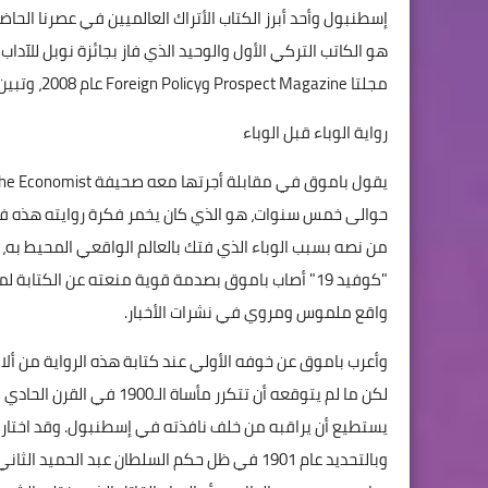
إسطنبول وأحد أبرز الكتاب الأتراك العالميين في عصرنا الحا
هو الكاتب التركي الأول والوحيد الذي فاز بجائزة نوبل للآداب
مجلتا Prospect Magazine وForeign Policy عام 2008، وتبين على إثره أن باموق هو رابع أكثر شخص مؤثر فكرياً في عالمنا المعاصر.
رواية الوباء قبل الوباء
حوالى خمس سنوات، هو الذي كان يخمر فكرة روايته هذه في 
من نصه بسبب الوباء الذي فتك بالعالم الواقعي المحيط به، 
"كوفيد 19" أصاب باموق بصدمة قوية منعته عن الكتاب
واقع ملموس ومروي في نشرات الأخبار.
وأعرب باموق عن خوفه الأولي عند كتابة هذه الرواية من ألا يت
لكن ما لم يتوقعه أن تتكرر 
وبالتحديد عام 1901 في ظل حكم السلطان عبد ا