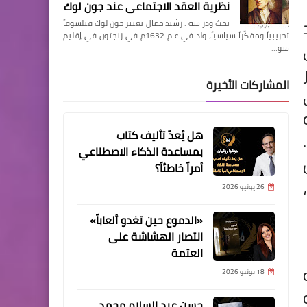
نظرية العقد الاجتماعي عند جون لوك
بحث ودراسة : رشيد جمال يعتبر جون لوك فيلسوفاً
تجريبياً ومفكّراً سياسياً، ولد في عام 1632م في زنجتون في إقليم
سو…
المشاركات الأخيرة
هل يُعدّ تأليف كتاب
بمساعدة الذكاء الاصطناعي
أمراً خاطئاً؟
26 يونيو 2026
«الدموع حين تغدو ألعاباً»
انتصار الهشاشة على
العتمة
18 يونيو 2026
حسن عبد السلام محمد