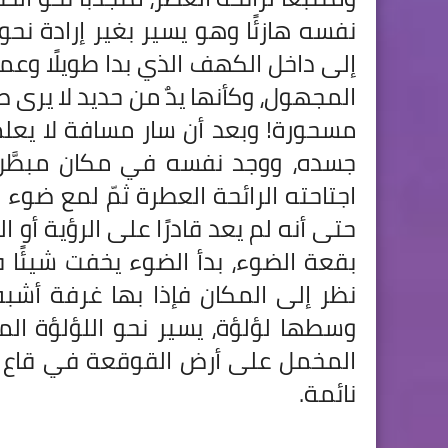
نفسه هازئًا وهو يسير بغير إرادة نحو
إلى داخل الكهف الذي بدا طويلًا وعميق
المجهول، وكأنها يدٌ من حديد لا يرى 
مسحورة! وبعد أن سار مسافة لا يعلم
جسده، ووجد نفسه في مكان مبطَّن ب
اجتاحته الرائحة العطرة ثمّ لمع ضو
حتى أنه لم يعد قادرًا على الرؤية أو
بقعة الضوء، بدأ الضوء يخفت شيئًا 
نظر إلى المكان فإذا بها غرفة أش
وسطها لؤلؤة، يسير نحو اللؤلؤة ال
المخمل على أرض القوقعة في قاع قد
نائمة.