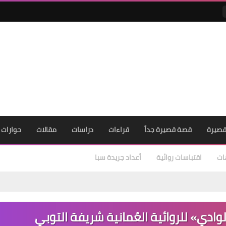
صيرة
قصة قصيرة جداً
قراءات
دراسات
مقالات
حوارات
ات
اقتباسات روائية
أعداد جريدة سبا
وادي» للروائية العُمانية شريفة التوبي