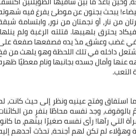
غه، وحين باعد ما بين ساقيها الطويلتين اكتشف
يضاء! يبحث بجنون عن موطئ يفرغ فيه شهوته
تان من نار، أو نجمتان من نور، وابتسامة شبقة
كاد يحترق بلهيبها. قتلته الرغبة ولم ينلها،
ها في غضب وعشق، مدّ يده فصفعها صفعة على
تشتعل داخله في تلك اللحظة وهو يلهث من فخ
ه عنها وأمال جسده بجانبها ونام معطيًا ظهره
ة التعب.
ما استفاق وفتح عينيه ونظر إلى حيث كانت، لم
 بالوقوف، وجد نفسه محاطًا بنفرٍ من الكائنات
أة التي رآها! رأى نفسه صغيرًا بينهم، ما كانوا
 وهؤلاء لم تكن لهم أجنحة، تحدّث أحدهم إليه