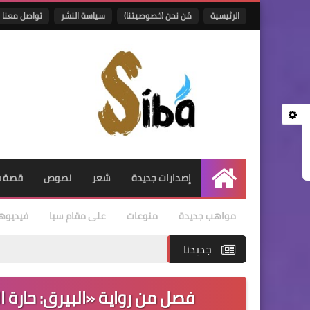
الرئيسية
مَن نحن (خصوصيتنا)
سياسة النشر
تواصل معنا
إصدارات جديدة
شعر
نصوص
قصة ق
الرئيسية
مواهب جديدة
منوعات
على مقام سبا
فيديوه
جديدنا
فصل من رواية «البيرق: حارة ال