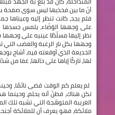
المتداخلة، كان قد بلغ به الجهد مبل
أنّ ما بين فخذيها ليس سوى صفحة ب
فلم يجد، كانت تنظر إليه وعيناها جمر
على وجهها الوَضّاء، يلمس جسدها في
نظر إليها مسلّطًا عينيه على وجه
وجهها بكل نار الرغبة والغضب التي 
الخديعة الذي أوقعته فيه، أشاح بوجه
لها، تاركًا إياها على حالها، غفا من شدّ
لم يعلم كم الوقت قضى نائمًا، وحين
تكن هناك، فظنّ أنه يحلم، وحينما همّ
الغريبة المتوهّجة التي تشبه تلك المر
ملائكة، فهو يعرف أن للملائكة أجنحة