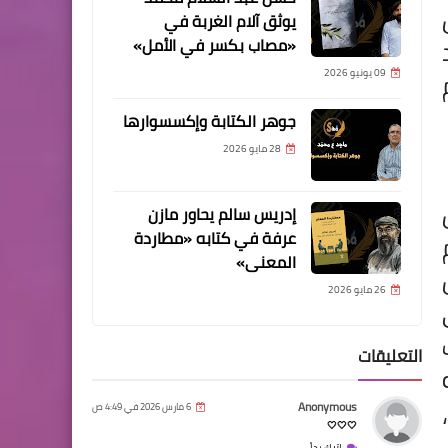
يوثق آلام الغربة في
«مصاب بكسر في الأمل»
09 يونيو 2026
جوهر الكتابة وإكسسوارها
28 مايو 2026
إدريس سالم يحاور مازن
عرفة في كتابه «مطاردة
المعنى»
26 مايو 2026
التعليقات
Anonymous
6 مارس 2026 في 4:49 ص
🤍🤍🤍
اترك رداً