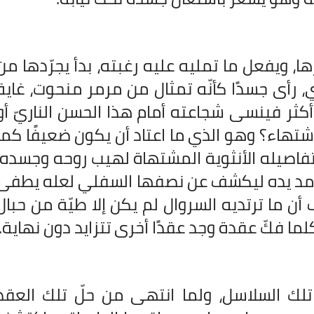
ا، ويفعل ما تمليه عليه رغبته، بدأ يجرّدها من
 رأى جسدًا كأنّه تمثال من مرمر منحوت، غاية
أكثر فينسى شجاعته أمام هذا الحسن الناريّ أو
 اشتهاء؟ وهو الذي ما اعتاد أن يكون ضعيفًا كما
تفاصيله الأنثوية المشتهاة لهيب روحه وجسده.
ها. مد يده ليكشف عن نصفها السفلي لعله يطفئ
ن ما ترتديه السروال لم يكن إلا طيّة من حبال
فكّ عقدة وجد عقدًا أخرى تتزايد دون نهاية.
لك السلاسل، ولما انتهى من حلّ تلك العقد