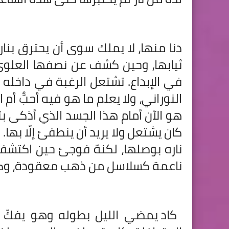
دنا منها، لا يملك سوى أن يحترق بناره
ثيابها، وحين كشف عن نصفها العلوي،
في الإبداع. تشتعل الرغبة في داخله 
النوراني، ولا يعلم ما هو فيه أحبٌّ أم
هو الآن أمام هذا الجسد الذي أذكى ب
كان يشتعل ولا يريد أن ينطفئ إلّا ب
ناره بوصلها، لكنهّ فوجئ حين اكتشف أ
ناعمة كسلاسل من ذهب معقودة، وكلما 
كاد يمضي الليل بطوله وهو يفكّ ت