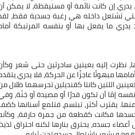
دري إن كانت نائمة أو مستيقظة، لا يمكن أن
بة التي تشتعل داخله هي رغبة جسدية فقط، لقد
يدري ما يفعل بها أو بنفسه المرتبكة أمام
يها، نظرت إليه بعينين ساحرتين حتى شعر وكأن
مها مبهوتًا عاجزًا عن الحركة، فلا يدري يتقدم
لعينين اللتين كانتا كقنديلين تحرسهما ظلال من
ه إمّا أن تكون قدرًا أو مصيدة أو جَنّة، وفي
منها. يقترب أكثر، تبتسم، فتلمع أسنانها كصّف
 جسدها فكانت كقطعة من جمرة حارقة، وكأنه
ّ أعضاء جسده، يحترق بنارها لكنه احتراق لذيذ،
عة وهو يشعر باشتعال جسده تحت ثيابه.