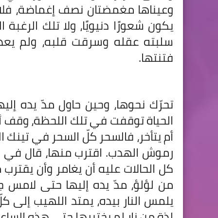
وعيناها مغمضتان نصف إغماضة، فلا ي
يكون شعورًا دنيويًا، ولا تلك الرغ
سلبته عقله وسرقت قلبه، ولم يعد 
فتنتها.
تحرّك نحوها، وحين حاول مدّ يده إل
الحياة توقفت في تلك اللحظة، وقف أما
أم يتأخر، فالسحر كلّ السحر في تينك ا
رموش الهدب. اقترب منها، قال في نفس
كل الحالات عليه أن يغامر وأن يقترب 
من لؤلؤ، مدّ يده إليها حتى لامس
يلمس النار بيده، يمتد اللهيب إلى كل
لذة من نار لم يختبرها حتى هذه السا