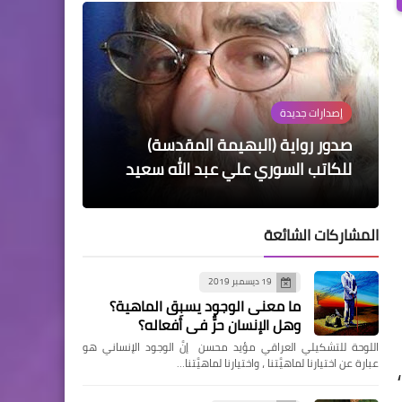
فنون
سلايدر رئيسي
سلايدر رئيسي
إصدارات جديدة
سلايدر رئيسي
فرويد على «نتفليكس» سيرة
صدور رواية (البهيمة المقدسة)
تشارلز سيميك: صوتٌ ينطق بالمنفى
من وحي میلینا مطانيوس .. المرأة لا
تفشل
والأميركية معاً
متخيّلة للتشويق
ندبة في قصيدة متواضعة
للكاتب السوري علي عبد الله سعيد
المشاركات الشائعة
19 ديسمبر 2019
ما معنى الوجود يسبِق الماهية؟
وهل الإنسان حرٌّ في أفعاله؟
اللوحة للتشكيلي العراقي مؤيد محسن إنَّ الوجود الإنساني هو
عبارة عن اختيارنا لماهيَّتنا ، واختيارنا لماهيَّتنا…