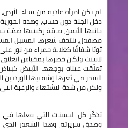
لم تكن امرأة عادية من نساء الأرض،
دخل الجنة دون حساب، وهذه الحورية 
جانبها الأيمن، ضامّة ركبتيها ضمّة 
مصقول، تلتحف شعرها المسبَل المس
ثوبًا شفافًا كغلالة حمراء من نور عل
لانثنت ولكان خصرها بمقياس انغلاق يد
تعلّقت عيناه بوجهها الأبيض كبيا
السحر في ثغرها وشفتيها الوردتين الل
ولكن من شدة الاشتهاء والرغبة التي 
تذكّر كل الحسنات التي فعلها في حي
وصدق سريرته، وهذا الشعور الذي يش