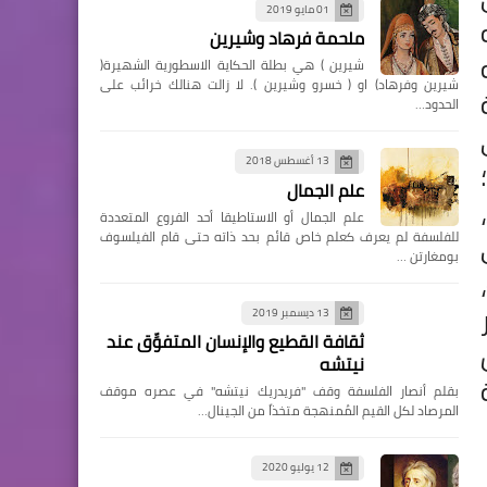
01 مايو 2019
ملحمة فرهاد وشيرين
شيرين ) هي بطلة الحكاية الاسطورية الشهيرة(
شيرين وفرهاد) او ( خسرو وشيرين ). لا زالت هنالك خرائب على
الحدود…
13 أغسطس 2018
علم الجمال
علم الجمال أو الاستاطيقا أحد الفروع المتعددة
للفلسفة لم يعرف كعلم خاص قائم بحد ذاته حتى قام الفيلسوف
بومغارتن …
13 ديسمبر 2019
ثقافة القطيع والإنسان المتفوِّق عند
نيتشه
بقلم أنصار الفلسفة وقف "فريدريك نيتشه" في عصره موقف
المرصاد لكل القيم المُمنهجة متخذاً من الجينال…
12 يوليو 2020