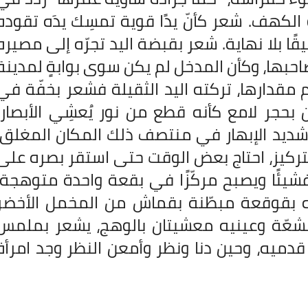
 الكهف. شعر كأنّ يدًا قوية تمسِك يدَه تقوده
ًا بلا نهاية. شعر بقبضة اليد تجرّه إلى مصيره
صاحبها، وكأن المدخل لم يكن سوى بوابةٍ لمدينة
 مقدارها، تركته اليد الثقيلة فشعر بخفّة في
حجر لامع كأنه قطع من نور يُعشِي الأبصار؛
ء شديد الإبهار في منتصف ذلك المكان المغلق،
 التركيز، احتاج بعض الوقت حتى استقر بصره على
فشيئًا ويصبح مركّزًا في بقعة واحدة متوهجة،
به بقوقعة مبطّنة بقماش من المخمل الأخضر
مشعّة وعينيه معشيتان بالوهج، يشعر بملمس
ميه، وحين دنا ونظر وأمعن النظر وجد امرأة