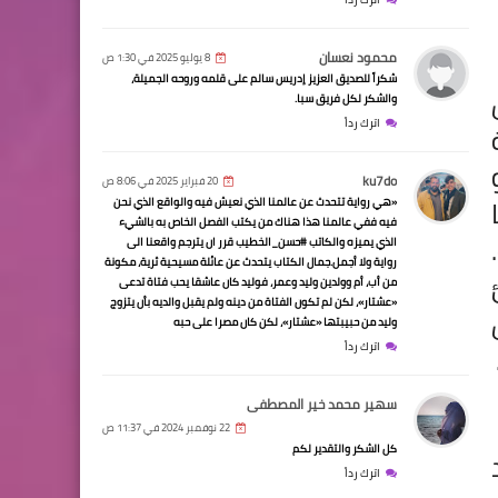
محمود نعسان
8 يوليو 2025 في 1:30 ص
شكراً للصديق العزيز إدريس سالم على قلمه وروحه الجميلة،
والشكر لكل فريق سبا.
اترك رداً
ku7do
20 فبراير 2025 في 8:06 ص
«هي رواية تتحدث عن عالمنا الذي نعيش فيه والواقع الذي نحن
فيه ففي عالمنا هذا هناك من يكتب الفصل الخاص به بالشيء
الذي يميزه والكاتب #حسن_الخطيب قرر ان يترجم واقعنا الى
رواية ولا أجمل.جمال الكتاب يتحدث عن عائلة مسيحية ثرية، مكونة
من أب، أم وولدين وليد وعمر، فوليد كان عاشقا يحب فتاة تدعى
«عشتار»، لكن لم تكون الفتاة من دينه ولم يقبل والديه بأن يتزوج
وليد من حبيبتها «عشتار»، لكن كان مصرا على حبه
اترك رداً
سهير محمد خير المصطفى
22 نوفمبر 2024 في 11:37 ص
كل الشكر والتقدير لكم
اترك رداً