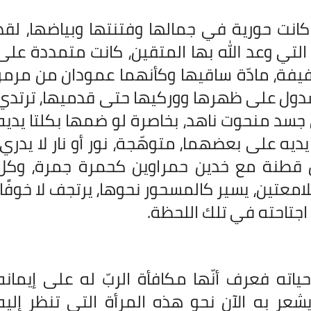
 كانت حورية في جمالها وفتنتها وبياضها، لقد
التي وعد الله بها المتقين، كانت متمددة على
خفيفة، مادّة ساقيها وكأنهما عمودان من مرمر
دول على ظهرها ووركيها حتى قدميها، ترتدي
ى جسد منحوت ناهد، بخاصرة لو ضمها بكلتا يديه
يه على بعضهما، متوهّجة، نور أو نار لا يدري.
ض قطنة مع خدين حمراوين كحمرة جمرة، وكل
امعتين، يسير كالمسحور نحوها، يرتجف لا خوفًا،
اجتاحته في تلك اللحظة.
اته فعرف أنّها مكافأة الربّ له على إيمانه
عر به الآن نحو هذه المرأة التي تنظر إليه