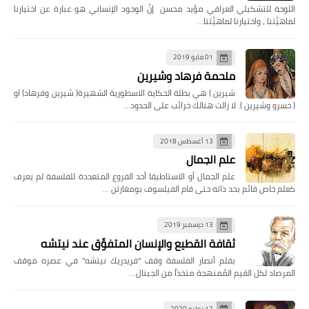
اللوحة للتشكيلي العراقي مؤيد محسن إنَّ الوجود الإنساني هو عبارة عن اختيارنا
لماهيَّتنا ، واختيارنا لماهيَّتنا…
01 مايو 2019
ملحمة فرهاد وشيرين
شيرين ) هي بطلة الحكاية الاسطورية الشهيرة( شيرين وفرهاد) او
( خسرو وشيرين ). لا زالت هنالك خرائب على الحدود…
13 أغسطس 2018
علم الجمال
علم الجمال أو الاستاطيقا أحد الفروع المتعددة للفلسفة لم يعرف
كعلم خاص قائم بحد ذاته حتى قام الفيلسوف بومغارتن …
13 ديسمبر 2019
ثقافة القطيع والإنسان المتفوِّق عند نيتشه
بقلم أنصار الفلسفة وقف "فريدريك نيتشه" في عصره موقف
المرصاد لكل القيم المُمنهجة متخذاً من الجينال…
12 يوليو 2020