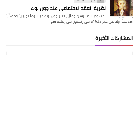
نظرية العقد الاجتماعي عند جون لوك
بحث ودراسة : رشيد جمال يعتبر جون لوك فيلسوفاً تجريبياً ومفكّراً
سياسياً، ولد في عام 1632م في زنجتون في إقليم سو…
المشاركات الأخيرة
هل يُعدّ تأليف كتاب بمساعدة الذكاء
الاصطناعي أمراً خاطئاً؟
26 يونيو 2026
«الدموع حين تغدو ألعاباً» انتصار
الهشاشة على العتمة
18 يونيو 2026
حسن عبد السلام محمد يوثق آلام الغربة
في «مصاب بكسر في الأمل»
09 يونيو 2026