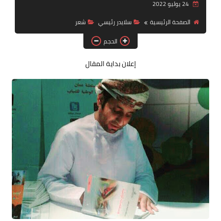
24 يوليو 2022
قصة قصيرة جداً
الصفحة الرئيسية
سلايدر رئيسي
شعر
قراءات
الحجم
دراسات
إعلان بداية المقال
مقالات
حوارات
فنون
شخصيات
ذاكرة كوباني
مواهب جديدة
منوعات