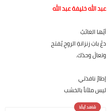
على مقام سبا
عبد الله خليفة عبد الله
فيديوهات
اقتباسات روائية
أيّها الغائبُ
أعداد جريدة سبا
دعْ بابَ زنزانةِ الروحِ يُفتح
وتعالَ وحدَك.
إطارُ نافذتي
ليس ملآناً بالخشب
شاهد أيضًا