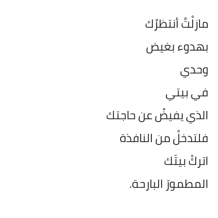
مازلْتُ أنتظرُك
بهدوء بغيض
وحدي
في بيتي
الذي يفيضُ عن حاجتك
فلتدخلْ من النافذة
اتركْ بيتَك
المطمورَ البارحة.