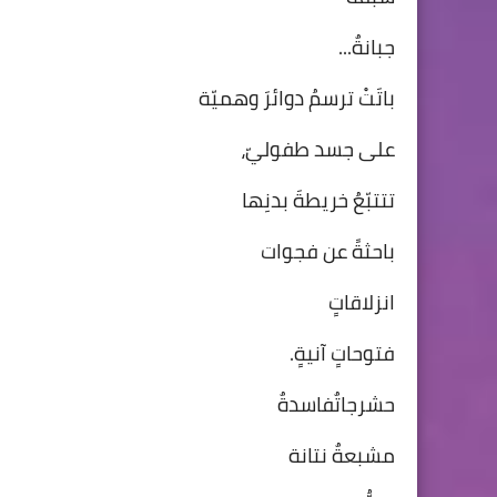
جبانةٌ...
باتَتْ ترسمُ دوائرَ وهميّة
على جسد طفوليّ،
تتتبّعُ خريطةَ بدنِها
باحثةً عن فجوات
انزلاقاتٍ
فتوحاتٍ آنيةٍ.
حشرجاتٌفاسدةٌ
مشبعةٌ نتانة