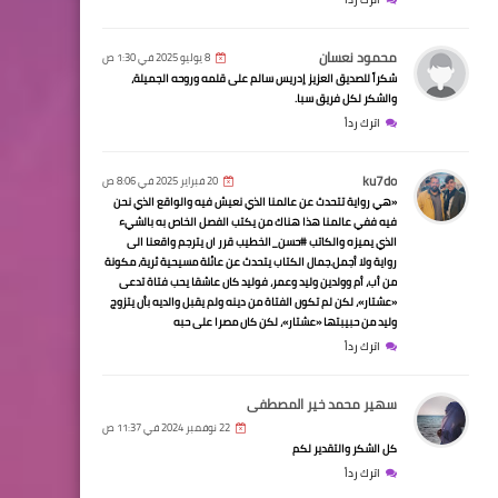
محمود نعسان
8 يوليو 2025 في 1:30 ص
شكراً للصديق العزيز إدريس سالم على قلمه وروحه الجميلة،
والشكر لكل فريق سبا.
اترك رداً
ku7do
20 فبراير 2025 في 8:06 ص
«هي رواية تتحدث عن عالمنا الذي نعيش فيه والواقع الذي نحن
فيه ففي عالمنا هذا هناك من يكتب الفصل الخاص به بالشيء
الذي يميزه والكاتب #حسن_الخطيب قرر ان يترجم واقعنا الى
رواية ولا أجمل.جمال الكتاب يتحدث عن عائلة مسيحية ثرية، مكونة
من أب، أم وولدين وليد وعمر، فوليد كان عاشقا يحب فتاة تدعى
«عشتار»، لكن لم تكون الفتاة من دينه ولم يقبل والديه بأن يتزوج
وليد من حبيبتها «عشتار»، لكن كان مصرا على حبه
اترك رداً
سهير محمد خير المصطفى
22 نوفمبر 2024 في 11:37 ص
كل الشكر والتقدير لكم
اترك رداً