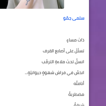
سلمى جمّو
ذاتَ مساءٍ
تسلّلَ على أصابع القرف
انسلَّ تحتَ ملاءةِ الترقّب
اندسَّ في فراش شهوةٍ حيوانيّةٍ...
أناملُه
مضطربةٌ
شبقةٌ