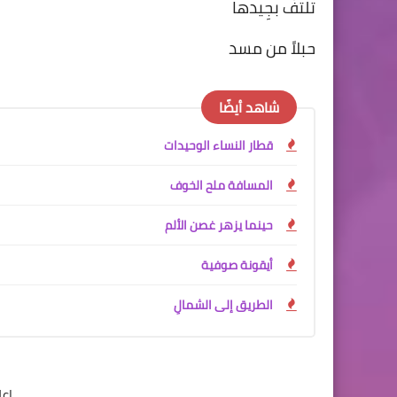
تلتفُّ بجِيدها
حبلاً من مسد
شاهد أيضًا
قطار النساء الوحيدات
المسافة ملح الخوف
حينما يزهر غصن الألم
أيقونة صوفية
الطريق إلى الشمالِ
إع