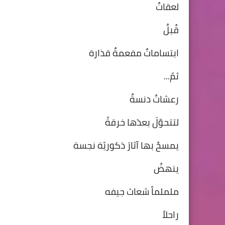
لعقاتٌ
قُبلٌ
ابتساماتٌ مفعمةٌ قذارة
ثمّ...
رعشاتٌ دنسةٌ
لتتحوّلَ بعدَها خرقةً
يمسحُ بها آثارَ ذكوريّة نجسة
ينهضُ
ململماً شعاث جيفه
راحلاً