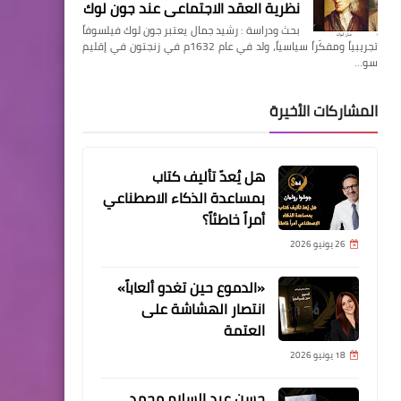
نظرية العقد الاجتماعي عند جون لوك
بحث ودراسة : رشيد جمال يعتبر جون لوك فيلسوفاً
تجريبياً ومفكّراً سياسياً، ولد في عام 1632م في زنجتون في إقليم
سو…
المشاركات الأخيرة
هل يُعدّ تأليف كتاب
بمساعدة الذكاء الاصطناعي
أمراً خاطئاً؟
26 يونيو 2026
«الدموع حين تغدو ألعاباً»
انتصار الهشاشة على
العتمة
18 يونيو 2026
حسن عبد السلام محمد