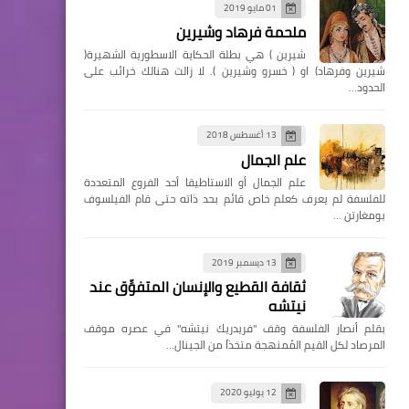
01 مايو 2019
ملحمة فرهاد وشيرين
شيرين ) هي بطلة الحكاية الاسطورية الشهيرة(
شيرين وفرهاد) او ( خسرو وشيرين ). لا زالت هنالك خرائب على
الحدود…
13 أغسطس 2018
علم الجمال
علم الجمال أو الاستاطيقا أحد الفروع المتعددة
للفلسفة لم يعرف كعلم خاص قائم بحد ذاته حتى قام الفيلسوف
بومغارتن …
13 ديسمبر 2019
ثقافة القطيع والإنسان المتفوِّق عند
نيتشه
بقلم أنصار الفلسفة وقف "فريدريك نيتشه" في عصره موقف
المرصاد لكل القيم المُمنهجة متخذاً من الجينال…
12 يوليو 2020