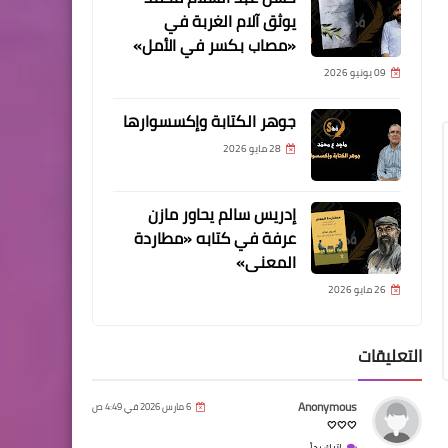
يوثق آلام الغربة في
«مصاب بكسر في الأمل»
09 يونيو 2026
جوهر الكتابة وإكسسوارها
28 مايو 2026
إدريس سالم يحاور مازن
عرفة في كتابه «مطاردة
المعنى»
26 مايو 2026
التعليقات
Anonymous
6 مارس 2026 في 4:49 ص
🤍🤍🤍
اترك رداً