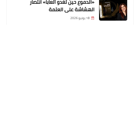
«الدموع حين تغدو ألعاباً» انتصار
الهشاشة على العتمة
18 يونيو 2026
حسن عبد السلام محمد يوثق آلام الغربة
في «مصاب بكسر في الأمل»
09 يونيو 2026
جوهر الكتابة وإكسسوارها
28 مايو 2026
إدريس سالم يحاور مازن عرفة في كتابه
«مطاردة المعنى»
26 مايو 2026
التعليقات