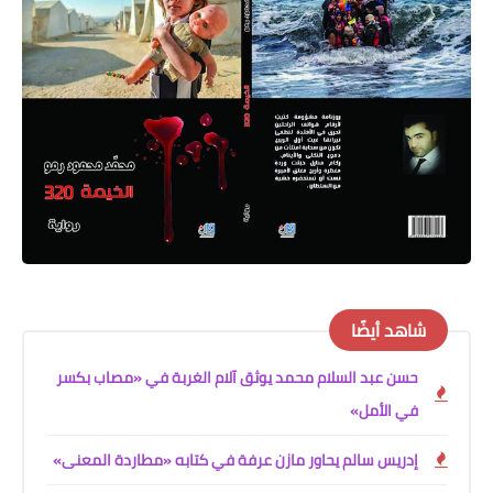
على مقام سبا
فيديوهات
اقتباسات روائية
أعداد جريدة سبا
شاهد أيضًا
حسن عبد السلام محمد يوثق آلام الغربة في «مصاب بكسر
في الأمل»
إدريس سالم يحاور مازن عرفة في كتابه «مطاردة المعنى»