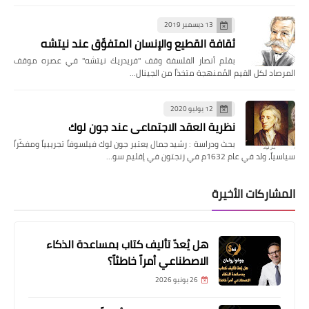
13 ديسمبر 2019
ثقافة القطيع والإنسان المتفوِّق عند نيتشه
بقلم أنصار الفلسفة وقف "فريدريك نيتشه" في عصره موقف
المرصاد لكل القيم المُمنهجة متخذاً من الجينال…
12 يوليو 2020
نظرية العقد الاجتماعي عند جون لوك
بحث ودراسة : رشيد جمال يعتبر جون لوك فيلسوفاً تجريبياً ومفكّراً
سياسياً، ولد في عام 1632م في زنجتون في إقليم سو…
المشاركات الأخيرة
هل يُعدّ تأليف كتاب بمساعدة الذكاء
الاصطناعي أمراً خاطئاً؟
26 يونيو 2026