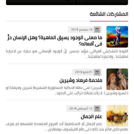
المشاركات الشائعة
19 ديسمبر 2019
ما معنى الوجود يسبِق الماهية؟ وهل الإنسان حرٌّ
في أفعاله؟
اللوحة للتشكيلي العراقي مؤيد محسن إنَّ الوجود الإنساني هو عبارة عن اختيارنا
لماهيَّتنا ، واختيارنا لماهيَّتنا…
01 مايو 2019
ملحمة فرهاد وشيرين
شيرين ) هي بطلة الحكاية الاسطورية الشهيرة( شيرين وفرهاد) او
( خسرو وشيرين ). لا زالت هنالك خرائب على الحدود…
13 أغسطس 2018
علم الجمال
علم الجمال أو الاستاطيقا أحد الفروع المتعددة للفلسفة لم يعرف
كعلم خاص قائم بحد ذاته حتى قام الفيلسوف بومغارتن …