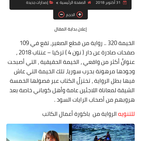
31 أكتوبر 2018
الصفحة الرئيسية
إصدارات جديدة
قصة قصيرة جداً
الحجم
قراءات
إعلان بداية المقال
دراسات
الخيمة 320 .. رواية من قطع الصغير، تقع في 109
مقالات
صفحات صادرة عن دار ( نون 4 ) تركيا – عنتاب 2018 ،
عنوانٌ أكثر من واقعي ، الخيمة الحقيقية ، التي أصبحت
حوارات
وجودها مرهونة بحرب سوريا، تلك الخيمة التي عاش
فنون
فيها بطل الرواية ، تختزلُ الكتاب عبر فصولها الخمسة
الشيقة لمعاناة اللاجئين عامة وأهل كوباني خاصة بعد
شخصيات
هروبهم من أصحاب الرايات السود .
ذاكرة كوباني
للتنويه
الرواية من باكورة أعمال الكاتب
مواهب جديدة
منوعات