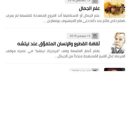
13 أغسطس 2018
علم الجمال
علم الجمال أو الاستاطيقا أحد الفروع المتعددة للفلسفة لم يعرف
كعلم خاص قائم بحد ذاته حتى قام الفيلسوف بومغارتن …
13 ديسمبر 2019
ثقافة القطيع والإنسان المتفوِّق عند نيتشه
بقلم أنصار الفلسفة وقف "فريدريك نيتشه" في عصره موقف
المرصاد لكل القيم المُمنهجة متخذاً من الجينال…
12 يوليو 2020
نظرية العقد الاجتماعي عند جون لوك
بحث ودراسة : رشيد جمال يعتبر جون لوك فيلسوفاً تجريبياً ومفكّراً
سياسياً، ولد في عام 1632م في زنجتون في إقليم سو…
المشاركات الأخيرة
هل يُعدّ تأليف كتاب بمساعدة الذكاء