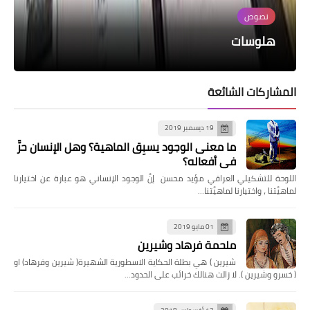
شعر
نصوص
عنايت عطار لموقع «سبا»: أعطيت الهوية
وليد زينو لموقع «سبا»: أقرأ روح العصور من
دراسة نقدية حول رواية (الخيمة 320) للكاتب
هلوسات
نواقيسُ عفرين
خلال منحوتات أثرية
الصاعد محمد محمود رمو
الكوردية لأعمالي من خلال ملحمة «مم وزين»
المشاركات الشائعة
19 ديسمبر 2019
ما معنى الوجود يسبِق الماهية؟ وهل الإنسان حرٌّ
في أفعاله؟
اللوحة للتشكيلي العراقي مؤيد محسن إنَّ الوجود الإنساني هو عبارة عن اختيارنا
لماهيَّتنا ، واختيارنا لماهيَّتنا…
01 مايو 2019
ملحمة فرهاد وشيرين
شيرين ) هي بطلة الحكاية الاسطورية الشهيرة( شيرين وفرهاد) او
( خسرو وشيرين ). لا زالت هنالك خرائب على الحدود…