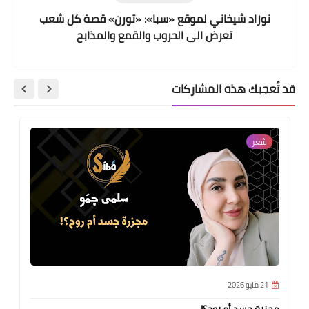
نوزاد شيخاني لموقع «سبا»: «تورن» قصة كل شعب
تعرض الى الحروب والقمع والمذابح
قد تُعجبك هذه المشاركات
شعر
21 مايو 2026
مجزرة جسد أم روح؟!