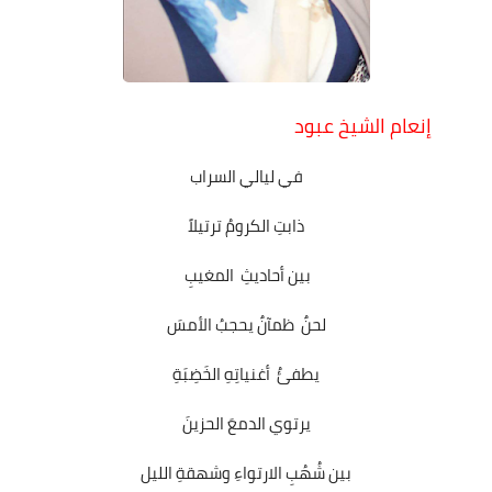
على مقام سبا
فيديوهات
اقتباسات روائية
إنعام الشيخ عبود
أعداد جريدة سبا
في ليالي السراب
ذابتِ الكرومُ ترتيلاً
بين أحاديثِ المغيبِ
لحنٌ ظمآنٌ يحجبُ الأمسَ
يطفئُ أغنياتِهِ الخَضِبَةِ
يرتوي الدمعَ الحزينَ
بين شُهُبِ الارتواءِ وشهقةِ الليل