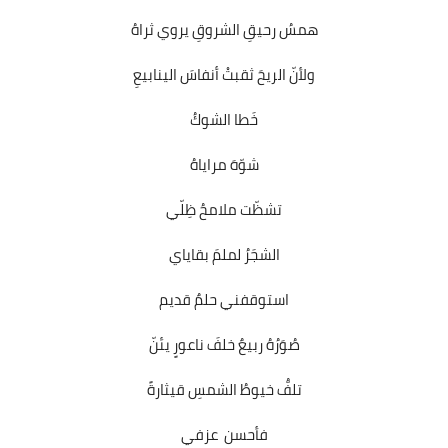
همسُ رحيقِ الشروقِ يروي ثراهُ
ولأنّ الريحَ ثقبتْ أنفاسَ الينابيعِ
خَطا الشوكُ
شوّهَ مراياهُ
تشظّت ملامحُ ظِلّي
الشجَرُ لملمَ بقاياي
استوقفني حلمٌ قديم
صُوَرُهُ ربيعٌ خلفَ ناعورٍ يئنّ
تلفُّ خيوطُ الشمسِ قيثارةً
فأحسن عزفي