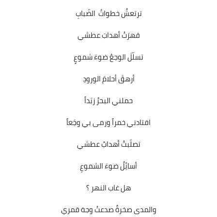
ترتعشُ خطواتُ الضّبابِ
قهرَتْ أهدابَ عطشي
تسلّلَ الوجعُ ضوءَ شموعٍ
أرهقَ أحلامَ الورودِ
حملني البحرُ زبَداً
اقتادني خمراً ورمى بي وجَعاً
تصلّبتْ أهدابُ عطشي
أسائِلُ ضوءَ الشموعِ
هل غاب النهر ؟
والمدى صخرةٌ صدعتْ وجهَ قمري