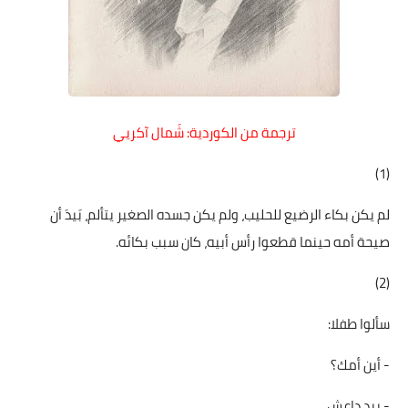
على مقام سبا
فيديوهات
اقتباسات روائية
أعداد جريدة سبا
ترجمة من الكوردية: شَمال آكريي
(1)
لم يكن بكاء الرضيع للحليب، ولم يكن جسده الصغير يتألم، بَيدَ أن
صيحة أمه حينما قطعوا رأس أبيه، كان سبب بكائه.
(2)
سألوا طفلا:
- أين أمك؟
- بيد داعش.