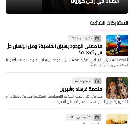
تهيؤات
تناقضات فراق
الحزن... وباء عالمي
الصلاة في زمن كورونا
القارئ والكاتب، وبين الداخل والخارج
المشاركات الشائعة
19 ديسمبر 2019
ما معنى الوجود يسبِق الماهية؟ وهل الإنسان حرٌّ
في أفعاله؟
اللوحة للتشكيلي العراقي مؤيد محسن إنَّ الوجود الإنساني هو عبارة عن اختيارنا
لماهيَّتنا ، واختيارنا لماهيَّتنا…
01 مايو 2019
ملحمة فرهاد وشيرين
شيرين ) هي بطلة الحكاية الاسطورية الشهيرة( شيرين وفرهاد) او
( خسرو وشيرين ). لا زالت هنالك خرائب على الحدود…
13 أغسطس 2018
علم الجمال
علم الجمال أو الاستاطيقا أحد الفروع المتعددة للفلسفة لم يعرف