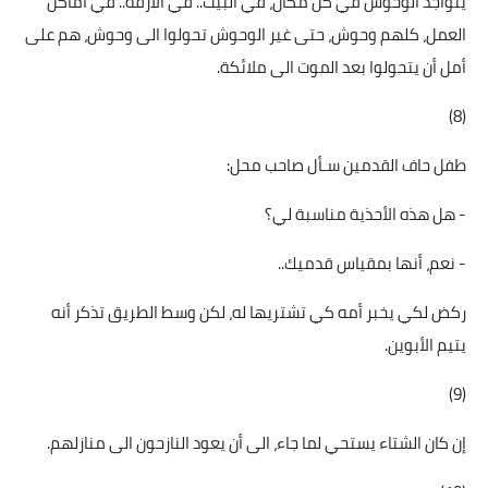
يتواجد الوحوش في كل مكان، في البيت.. في الأزقة.. في أماكن
العمل، كلهم وحوش، حتى غير الوحوش تحولوا الى وحوش، هم على
أمل أن يتحولوا بعد الموت الى ملائكة.
(8)
طفل حاف القدمين سـأل صاحب محل:
- هل هذه الأحذية مناسبة لي؟
- نعم، أنها بمقياس قدميك..
ركض لكي يخبر أمه كي تشتريها له، لكن وسط الطريق تذكر أنه
يتيم الأبوين.
(9)
إن كان الشتاء يستحي لما جاء، الى أن يعود النازحون الى منازلهم.