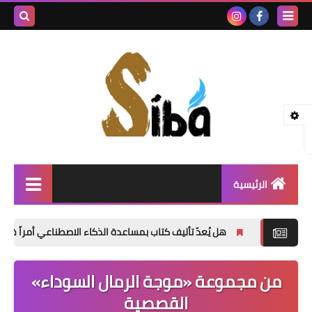
بحث هذه
المدونة
الإلكتروني
الرئيسية
إصدارات جديدة
هل يُعدّ تأليف كتاب بمساعدة الذكاء الاصطناعي أمراً خاطئاً؟
«
شعر
من مجموعة «موجة الرمال السوداء»
نصوص
القصصية
قصة قصيرة