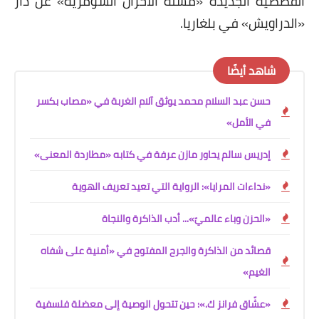
القصصية الجديدة
«
مسلة الأحزان السومرية
»
عن دار
على مقام سبا
«
الدراويش
»
في بلغاريا.
فيديوهات
اقتباسات روائية
شاهد أيضًا
أعداد جريدة سبا
حسن عبد السلام محمد يوثق آلام الغربة في «مصاب بكسر
في الأمل»
إدريس سالم يحاور مازن عرفة في كتابه «مطاردة المعنى»
«نداءات المرايا»: الرواية التي تعيد تعريف الهوية
«الحزن وباء عالميّ»... أدب الذاكرة والنجاة
قصائد من الذاكرة والجرح المفتوح في «أمنية على شفاه
الغيم»
«عشّاق فرانز ك.»: حين تتحول الوصية إلى معضلة فلسفية