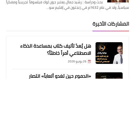
بحث ودراسة : رشيد جمال يعتبر جون لوك فيلسوفاً تجريبياً ومفكّراً
سياسياً، ولد في عام 1632م في زنجتون في إقليم سو…
المشاركات الأخيرة
هل يُعدّ تأليف كتاب بمساعدة الذكاء
الاصطناعي أمراً خاطئاً؟
26 يونيو 2026
«الدموع حين تغدو ألعاباً» انتصار
الهشاشة على العتمة
18 يونيو 2026
حسن عبد السلام محمد يوثق آلام الغربة
في «مصاب بكسر في الأمل»
09 يونيو 2026