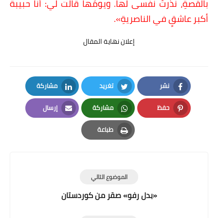
بالقصةِ، نذرتُ نفسى لها. ويومَها قالت لي: أنا حبيبةُ
أكبر عاشقٍ في الناصريةِ
»
.
إعلان نهاية المقال
نشر
تغريد
مشاركة
LinkedIn
Twitter
Facebook
حفظ
مشاركة
إرسال
Email
Whatsapp
Pinterest
طباعة
Print
الموضوع التالي
«بدل رفو» صقر من كوردستان