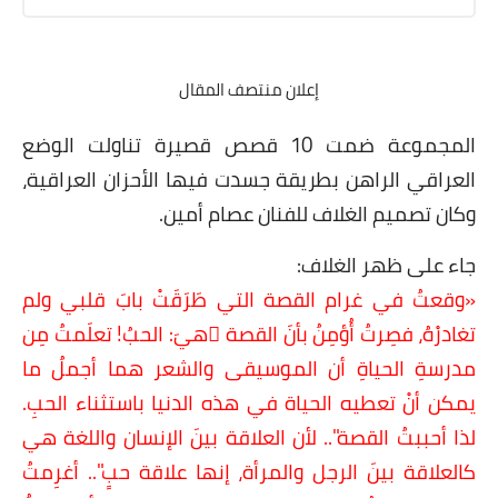
إعلان منتصف المقال
المجموعة ضمت 10 قصص قصيرة تناولت الوضع
العراقي الراهن بطريقة جسدت فيها الأحزان العراقية،
وكان تصميم الغلاف للفنان عصام أمين.
جاء على ظهر الغلاف:
«
وقعتُ في غرام القصة التي طَرَقَتْ بابَ قلبي ولم
تغادرْهُ، فصِرتُ أُؤمِنُ بأنَ القصة َهيَ: الحبُ! تعلَمتُ مِن
مدرسةِ الحياةِ أن الموسيقى والشعر هما أجملُ ما
يمكن أنْ تعطيه الحياة في هذه الدنيا باستثناء الحبِ.
لذا أحببتُ القصة".. لأن العلاقة بينَ الإنسان واللغة هي
كالعلاقة بينَ الرجل والمرأة، إنها علاقة حبٍ".. أغرِمتُ