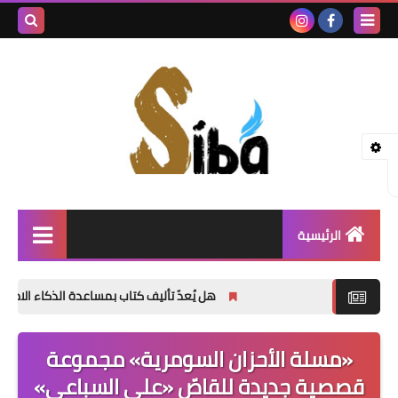
بحث هذه
المدونة
الإلكتروني
الرئيسية
إصدارات جديدة
هل يُعدّ تأليف كتاب بمساعدة الذكاء الاصطناعي أمراً 
شعر
«مسلة الأحزان السومرية» مجموعة
نصوص
قصصية جديدة للقاصّ «علي السباعي»
قصة قصيرة