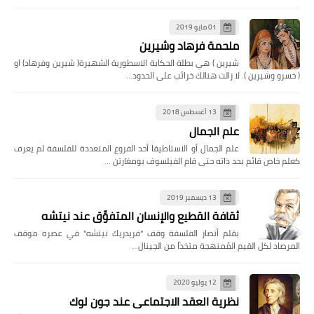
01 مايو 2019
ملحمة فرهاد وشيرين
شيرين ) هي بطلة الحكاية الاسطورية الشهيرة( شيرين وفرهاد) او
( خسرو وشيرين ). لا زالت هنالك خرائب على الحدود…
13 أغسطس 2018
علم الجمال
علم الجمال أو الاستاطيقا أحد الفروع المتعددة للفلسفة لم يعرف
كعلم خاص قائم بحد ذاته حتى قام الفيلسوف بومغارتن …
13 ديسمبر 2019
ثقافة القطيع والإنسان المتفوِّق عند نيتشه
بقلم أنصار الفلسفة وقف "فريدريك نيتشه" في عصره موقف
المرصاد لكل القيم المُمنهجة متخذاً من الجينال…
12 يوليو 2020
نظرية العقد الاجتماعي عند جون لوك