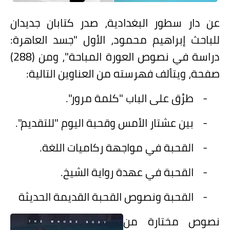
على مقام سبا
عن دار سطور البغدادية، صدر كتابان جديدان
فيديوهات
للباحث إبراهيم محمود، الأول "جسد العاهرة:
اقتباسات روائية
دراسة في نصوص العورة المباحة"، ومن (288)
أعداد جريدة سبا
صفحة، ويتألف فهرسته من العناوين التالية:
-
طرْق على الباب "كلمة مرور".
-
بين عشتار الأمس وقحبة اليوم "للتقديم".
-
القحبة في مواجهة ركاميات اللغة.
-
القحبة في عهدة رواية الشيخ.
-
القحبة ونصوص القحبة القديمة الحديثة
نصوص مختارة من