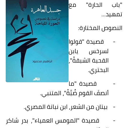
"باب الحارة" مع
تمهيد...
النصوص المختارة:
-
قصيدة "قولوا
لسرخس يابن
القحبة الشبقةْ"،
البحتري.
-
قصيدة "ما
أنصفَ القوم ضُبَّةْ"، المتنبي.
-
بيتان من الشعر، ابن نباتة المصري.
-
قصيدة "المومس العمياء"، بدر شاكر