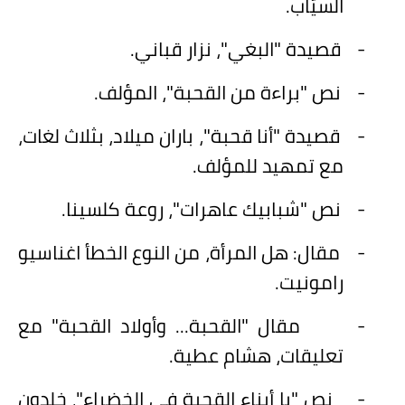
السيّاب.
-
قصيدة "البغي"، نزار قباني.
-
نص "براءة من القحبة"، المؤلف.
-
قصيدة "أنا قحبة"، باران ميلاد، بثلاث لغات،
مع تمهيد للمؤلف.
-
نص "شبابيك عاهرات"، روعة كلسينا.
-
مقال: هل المرأة، من النوع الخطأ اغناسيو
رامونيت.
-
مقال "القحبة... وأولاد القحبة" مع
تعليقات، هشام عطية.
-
نص "يا أبناء القحبة في الخضراء"، خلدون