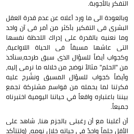
التفكر بالأجوبة.
وبالعودة الى ما ورد أعلاه عن عدم قدرة العقل
البشري في التفكير بأكثر من أمر في آن واحد
وما نعنيه بالقدرة على إدراك اللحظة نفسها
التي عاشها مسبقاً في الحياة اللاواعية،
وكجواب أيضاً للسؤال الذي سبق طرحه،سنأخذ
من "الحلم" مثالاً نوضح من خلاله ما نرمي إليه،
وأيضاً كجواب للسؤال المسبق ونشّرح عليه
فكرتنا لما يحمله من قواسم مشتركة تجمع
بيننا باعتباره واقعاً في حياتنا اليومية اختبرناه
جميعاً.
أن أغلبنا مع أن رغبتي بالجزم هنا، شاهد على
الأقل حلماً واحدً في حياته خلال نومه، (ولتتأكد