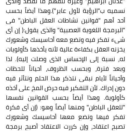
"عدنان ابراهيم" وغيره لتفهم ما نقصد والذي
نسميه ب
"الرؤية لأول عابر").
وهذا أيضاً بحسب
أحد أهم "قوانين نشاطات العقل الباطن" في
"البرمجة اللغوية العصبية" والذي يقول:( إن أي
شيء تفكر فيه وتضع معه أحاسيسك وشعورك
يخزنه العقل بكفاءة عالية لأنه يأخذها كأولويات
له، نسبة إلى الإحساس الذي وصلت إليه). لذا
وبعد فترة، وبحسب الظروف، أحياناً للحظات
وأحياناً لأيام نبقى نتذكر هذا الحلم ونتأثر فيه
دون إدراك. لأن التفكير فيه حرض المخ على أخذه
كأولوية. وهذا أيضاً بحسب القوانين نفسها
"للعقل الباطن" ومنها أيضاً وهو: (إن أي فكرة
تفكر فيها وتضع معها أحاسيسك وشعورك
تصبح اعتقاد، وإن كررت الاعتقاد أصبح برمجة