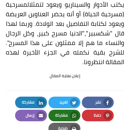
يكتب الأدوار والسيناريو ويعود لتمثلالمسرحية
(مسرحية الحياة) أو أنه يحضر العناوين العريضة
ويعود لكتابة التفاصيل بعد الولادة. وربما لهذا
قال "شكسبير"،"الدنيا مسرح كبير، وكل الرجال
والنساء ما هم إلا ممثلون على هذا المسرح".
للشرح بقية نكمله
في الجزء الأخيرة لهذه
المقالة انتظرونا.
إعلان نهاية المقال
نشر
تغريد
مشاركة
LinkedIn
Twitter
Facebook
حفظ
مشاركة
إرسال
Email
Whatsapp
Pinterest
طباعة