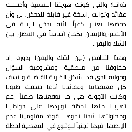
ذواتنا؛ والتي كونت هويتنا النفسية وأصبحت
عقائد وثوابت راسخة غير قابلة للدحض؛ بل وأن
دحضها يعتبر كفراً؛ لأنه يدخل الريبة في
الأنفس،والإيمان يكمن أساساً في الفصل بين
الشك واليقن.
وهذا التناقض (بين الشك واليقن) بدوره زاد
مخاوفنا من منطقية ومشروعية السؤال
وجوابه الذي قد يشكل الضربة القاضية وينسف
كل معتقداتنا وعقائدنا أذما صدقت ظنونا
وكانت الأجوبة هي ما توقعناها ضمناً رغم
تهربنا منها لحظة تواردها على خواطرنا
ومحاولتها شدنا نحوها بقوة؛ مقاومينا عدم
الإنصهار فيها تجنباً للوقوع في المعصية لحظة