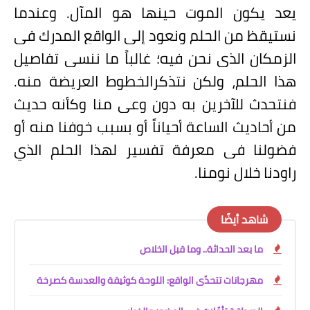
يعد يكون الموت حينها هو المآل. وعندما
نستيقظ من الحلم ونعود إلى الواقع المدرك في
الزمكان الذي نحن فيه؛ غالباً ما ننسى تفاصيل
هذا الحلم، ولكن نتذكرالخطوط العريضة منه.
فنتحدث للآخرين به دون وعي منا وكأنه حديث
من أحاديث الساعة أحياناً أو بسبب خوفنا منه أو
فضولنا في معرفة تفسير لهذا الحلم الذي
راودنا خلال نومنا.
شاهد أيضًا
ما بعد الحداثة.. وما قبل الخلاص
مهرجانات تتحدّى الواقع: اللوحة كوثيقة والعدسة كصرخة