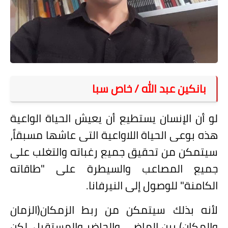
على مقام سبا
فيديوهات
اقتباسات روائية
أعداد جريدة سبا
بانكين عبد الله / خاص سبا
لو أن الإنسان يستطيع أن يعيش الحياة الواعية
هذه بوعي الحياة اللاواعية التي عاشها مسبقاً،
سيتمكن من تحقيق جميع رغباته والتغلب على
جميع المصاعب والسيطرة على "طاقاته
الكامنة" للوصول إلى النيرفانا.
لأنه بذلك سيتمكن من ربط الزمكان(الزمان
والمكان) بين الماضي والحاضر والمستقبل، لكن