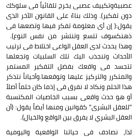
عصبيةوتكييف عصبي يخرج تلقائياً في سلوكك
دون تفكير). وذلك بناءً على القانون الآخر الذي
يقول:( إن أي معلومة تفكر فيها وتضعها في
ذهنكسوف تتسع وتنتشر من نفس النوع).
وهذا يحدث لدى العقل الواعي اختلاط في ترتيب
الأحداث وتنجذب اليك تلك السلبيات وتجعلها
تتجسد في واقعك بفضل التفكير المستمر
والمتكرر والتركيز عليها وتوقعها.وأحياناً نتذكر
هذا الحلم ونكاد لا نفرق في إذما كان حلماً أصلاً
أو هو حدث واقعي بسبب الخاصيات المكتسبة
"للعقل البشري" كقوانين ومنها أيضاً يقول: (أن
العقل البشري لا يفرق بين الواقع والخيال).
لذا، نصادف في حياتنا الواقعية واليومية