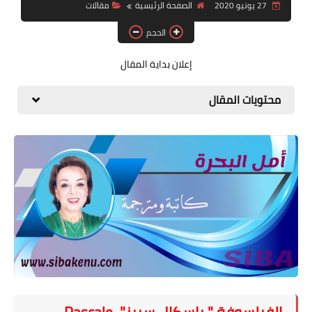
27 يونيو 2020
الصفحة الرئيسية
مقالات
قصة قصيرة جداً
الحجم
قراءات
إعلان بداية المقال
دراسات
محتويات المقال
مقالات
حوارات
فنون
شخصيات
ذاكرة كوباني
مواهب جديدة
منوعات
الفيلسوفة " پاسكال سييز"
Pascale