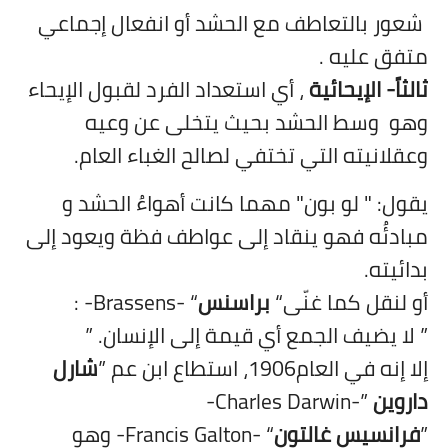
شعور بالتعاطف مع الحشد أو انفعال إجماعي
متفق عليه .
ثالثاً- الإيحائية
، أي استعداد الفرد لقبول الإيحاء
وهو
وسط الحشد بحيث يتخلى عن وعيه
وعقلانيته التي تختفي لصالح الغباء العام.
يقول:
"
لو بون
"
مهما كانت أهواءُ الحشد و
مبادئُه فهو ينقاد إلى عواطف فظة ويعود إلى
بدائيته.
أو لنقل كما غنّى“
براسنس
“
: -Brassens-
” لا يضيف الجمع أي قيمة إلى الإنسان. ”
إلا إنه في العام1906، استطاع ابن عم ”
شارل
داروين
”
-Charles Darwin-
”
فرانسيس غالتون
“
-Francis Galton-
وهو