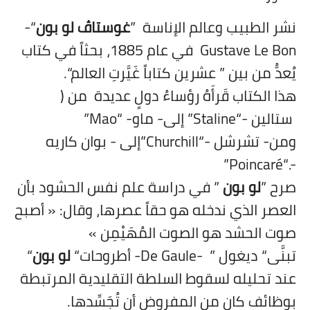
نشر الطبيب وعالم الإناسة
”
غوستاڤ لو بون
“-
Gustave Le Bon
في عام 1885، بحثاً في كتاب
يُعدُّ من بين ” عشرين كتاباً غَيَّرتِ العالم“.
هذا الكتاب قَرأَهُ رؤساءُ دولٍ عديدة
من (
ستالين -“Staline” إلى- ماو- “
Mao
”
ومن- تشرشل -“
Churchill
”إلى - بوان كاريه
-.“Poincaré”
صرح ”
لو بون
” في دراسة علم نفس الحشود بأن
العصر الذي ندخله هو حقاً عصرها، وقال:
«
أصبح
صوت الحشد هو الصوت المُهَيْمِن
»
تبنَّى“ ديغول ”
-De Gaule-
أطروحات“
لو بون
“
عند تحليله لسقوط السلطة التقليدية المرتبطة
بوظائف كان من المفروض أن تُجَسِّدها.