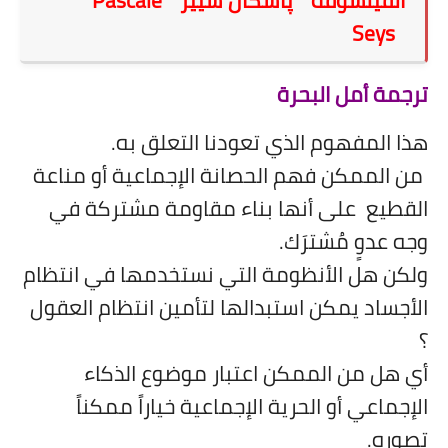
على مقام سبا
Seys
فيديوهات
ترجمة أمل البحرة
اقتباسات روائية
أعداد جريدة سبا
هذا المفهوم الذي تعودنا التعلق به.
من الممكن فهم الحصانة الإجماعية أو مناعة
القطيع
على أنها بناء مقاومة مشتركة في
وجه عدوٍ مُشترَك.
ولكن هل الأنظومة التي نستخدمها في انتظام
الأجساد يمكن استبدالها لتأمين انتظام العقول
؟
أي هل من الممكن اعتبار موضوع الذكاء
الإجماعي أو الحرية الإجماعية خياراً ممكناً
تصوره.