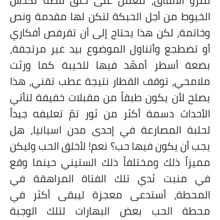
مترو الأنفاق، لنعمل على خلق قصة نكدّس
الخيوط من أجل الحبكة لتكن لها مقدمة ونص
وخاتمة، لكن هذا يحتاج إلى أن تقرفص أفكاري
أو تضطجع وأتناول الموضوع بيد غير مرتجفة،
بضعة أسطر أمهّد فيها للخيبة كما ورثت
ملامحي، توقف القطار نتيجة عطب تقني، هذا
يصلح لأن يكون طبقاً من مقبلات خفيفة لتأتي
الأحداث دسمة أكثر من ثور تمّ تعليفه جيداً
لحلبة المصارعة في إحدى مدن اسبانيا، هل
يجب أن يكون فيها حب؟ نعم! لأخلق الحب وليكن
مميزاً ذلك ومختلفاً ذلك الستيني حينما وقع
في منبت ثدي تلك الفتاة المراهقة في
المحطة، أستدعى معجزة ليبقى أكثر في
محطة الحب بعض البهارات لتلك الوجبة