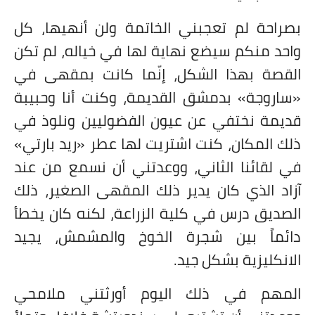
بصراحة لم تعجبني الخاتمة ولن أنهيها، كل
واحد منكم سيضع نهاية لها في خياله، لم تكن
القصة بهذا الشكل، إنّما كانت بمقهى في
«ساروجة» بدمشق القديمة، وكنت أنا وحبيبة
قديمة نختفي عن عيون الفضوليين ونلوذ في
ذلك المكان، كنت اشتريت لها عطر «ريد بارتي»
في لقائنا الثاني، ووعدتني أن نسمع من عند
آزاد الذي كان يدير ذلك المقهى الصغير، ذلك
الصديق درس في كلية الزراعة، لكنه كان يخطأ
دائماً بين شجرة الخوخ والمشمش، يجيد
الانكليزية بشكل جيد.
المهم في ذلك اليوم أورثتني ملامحي