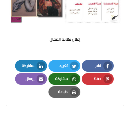
إعلان نهاية المقال
نشر
تغريد
مشاركة
LinkedIn
Twitter
Facebook
حفظ
مشاركة
إرسال
Email
Whatsapp
Pinterest
طباعة
Print