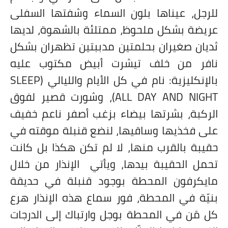
للرجل، عيناها بلون السماء وشفتها السفلى
عريضة بشكل ملحوظ، ممتلئة بالشهوة، لديها
ثديان صغيران بحلمتين مدببتين تظهران بشكل
نافر من خلف تيشرت أبيض مكتوب عليه
بالإنكليزية: نام في كل الأيام والليالي (
SLEEP
ALL DAY AND NIGHT
)، وشورت قصير لفوق
الركبة، بشرتها بيضاء بزغب أصفر ناعم خفيف
على فخذيها وساقيها، لنضع قنبلة موقته في
حقيبة بالقرب منها، لا لم تكن هكذا بل كانت
تحمل الحقيبة بيدها، ويأتي
الإنذار من خلال
مايكرفون المحطة بوجود قنبلة في حديقة
بنيّة في المحطة، فور سماع هذه الإنذار هرع
كل مَن في المحطة بوجل وارتباك إلى الدرجات