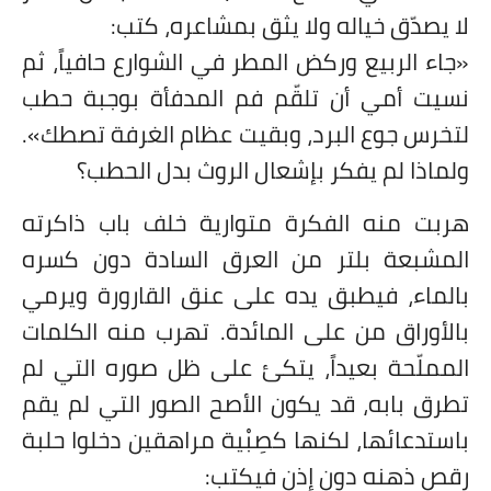
لا يصدّق خياله ولا يثق بمشاعره، كتب:
«جاء الربيع وركض المطر في الشوارع حافياً، ثم
نسيت أمي أن تلقّم فم المدفأة بوجبة حطب
لتخرس جوع البرد، وبقيت عظام الغرفة تصطك».
ولماذا لم يفكر بإشعال الروث بدل الحطب؟
هربت منه الفكرة متوارية خلف باب ذاكرته
المشبعة بلتر من العرق السادة دون كسره
بالماء، فيطبق يده على عنق القارورة ويرمي
بالأوراق من على المائدة. تهرب منه الكلمات
المملّحة بعيداً، يتكئ على ظل صوره التي لم
تطرق بابه، قد يكون الأصح الصور التي لم يقم
باستدعائها، لكنها كصِبْية مراهقين دخلوا حلبة
رقص ذهنه دون إذن فيكتب: