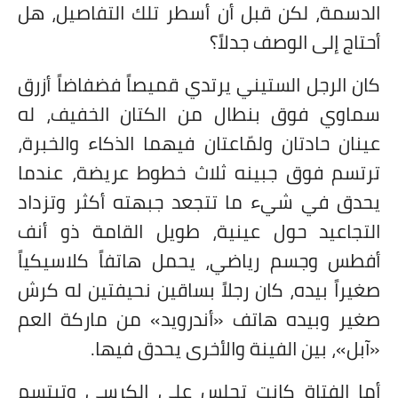
الدسمة، لكن قبل أن أسطر تلك التفاصيل، هل
أحتاج إلى الوصف جدلاً؟
كان الرجل الستيني يرتدي قميصاً فضفاضاً أزرق
سماوي فوق بنطال من الكتان الخفيف، له
عينان حادتان ولمّاعتان فيهما الذكاء والخبرة،
ترتسم فوق جبينه ثلاث خطوط عريضة، عندما
يحدق في شيء ما تتجعد جبهته أكثر وتزداد
التجاعيد حول عينية، طويل القامة ذو أنف
أفطس وجسم رياضي، يحمل هاتفاً كلاسيكياً
صغيراً بيده، كان رجلاً بساقين نحيفتين له كرش
صغير وبيده هاتف «أندرويد» من ماركة العم
«آبل»، بين الفينة والأخرى يحدق فيها.
أما الفتاة كانت تجلس على الكرسي وتبتسم