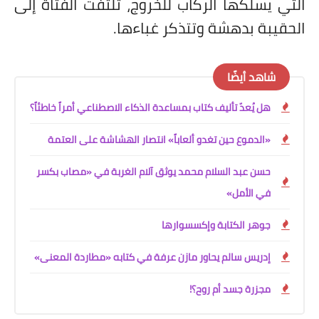
التي يسلكها الركّاب للخروج، تلتفت الفتاة إلى
الحقيبة بدهشة وتتذكر غباءها.
شاهد أيضًا
هل يُعدّ تأليف كتاب بمساعدة الذكاء الاصطناعي أمراً خاطئاً؟
«الدموع حين تغدو ألعاباً» انتصار الهشاشة على العتمة
حسن عبد السلام محمد يوثق آلام الغربة في «مصاب بكسر
في الأمل»
جوهر الكتابة وإكسسوارها
إدريس سالم يحاور مازن عرفة في كتابه «مطاردة المعنى»
مجزرة جسد أم روح؟!