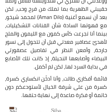
ووعدتني أن تشتري لي سندويتشة فلافل وتملأ
حقيبتي الظهرية بما تملك من فرح وحب، لكن
بعد أن نسمع أغنية (
Aman Dilo
) لمحمد شيخو،
مع قهوتها السادة شأن الفنانات التشكيليات،
بينما أنا تجرعت كأس كمون مع الليمون والملح
لأهدئ عصافير معدتي قبل أن تتحول إلى نسور
جارحة، وأمعن النظر في تفاصيل عصفورتي
البيضاء وأصابعها النحيلة، إذ كانت تلك الأصابع
في بداية السرد لها، لكن لم أكمل.
قائمة أفكاري طالت، وأنا أدخّن انكساري كسرة،
كسرة من على شرفة الخيال لأستودعكم دون
خاتمة أو فكرة صاعدة إلى نهاية حتفها.