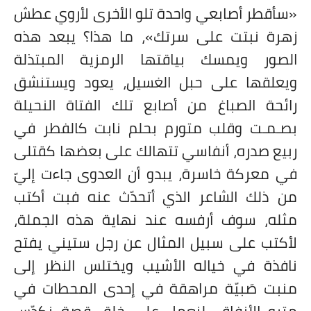
«سأقطر أصابعي واحدة تلو الأخرى لأروي عطش
زهرة نبتت على سرتك»، ما هذا؟ يبعد هذه
الصور ويمسك بياقتها الرمزية المبتذلة
ويعلقها على حبل الغسيل، يعود ويستنشق
رائحة الصباغ من أصابع تلك الفتاة النحيلة
بصـمـت وقلب متورم بحلم نابت كالفطر في
ربيع صدره، أنفاسي تتهالك على بعضها كقتلى
في معركة خاسرة، يبدو أن العدوى جاءت إليّ
من ذلك الشاعر الذي أتحدّث عنه فبت أكتب
مثله، سوف أرفسه عند نهاية هذه الجملة،
لأكتب على سبيل المثال عن رجل ستيني يفتح
نافذة في خياله الأشيب ويختلس النظر إلى
منبت صَبيّة مراهقة في إحدى المحطات في