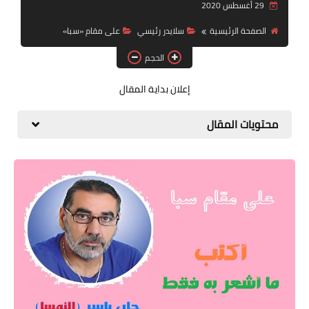
29 أغسطس 2020
قصة قصيرة جداً
الصفحة الرئيسية
سلايدر رئيسي
على مقام «سبا»
قراءات
الحجم
دراسات
إعلان بداية المقال
مقالات
محتويات المقال
حوارات
فنون
شخصيات
ذاكرة كوباني
مواهب جديدة
منوعات