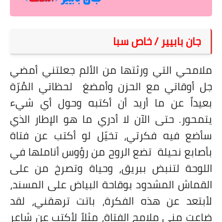
على مقام سبا
فيديوهات
جان بابيير / خاص سبا
اقتباسات روائية
أعداد جريدة سبا
ملامحي التي ورثتها من الألم جعلتني أمضي
جل أوقاتي مع الحزن وأمضغ
لحظاتي المُرّة
بعيداً عن ما أريد أن أكتبه وحول أي شيء
يتمحور. حتى الآن لا أدري ما هو الإطار الذي
سأضع فيه فكرتي، تخيّل لو أكتب عن فتاة
بأصابع نحيلة
تضع الروح من رؤوس أناملها في
اللوحة لتنبض ببريق، وحياة وتصرخ من على
القماش المشدود بوقاحة البياض على المسند،
لأبتعد عن هذه الفكرة، باتت ترهقني، لقد
ضاعت مني ملامح الفتاة، مثلاً لأكتب عن شاعر