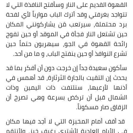
القهوة القديم على النار وسأفتح النافذة التي لا
تتواجد بغرفتي وقد أترك الباب موارباً لأي لفحة
برد محتملة, سيرتعب مَن يشاركونني المكان
حين تشتعل النار فجأة في الموقد أو حين تفوح
رائحة القهوة في الجو، سيهربون حتماً حين
تشرع النوافذ أو حين ينفتح الباب، و ما من أحد.
سأكون سعيدة جداً إن خرجت دون أن أفكر بما قد
يحدث إن التقيت بالجارة الثرثارة، قد أهمس في
أذنها لأرعبها, ستلتفت ذات اليمين وذات
الشمال قبل أن تركض بسرعة وهي تصرخ أن
الزقاق صار مسكوناً.
قد أقف أمام المخبزة التي لا أجد فيها مكان
في الأيام العادية لأشتري رغيف خبز, ولأنتقم