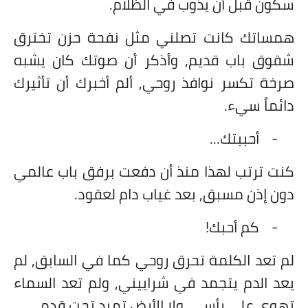
سكون قبل أن يذوب في الظلام.
همساتك كانت تصلني مثل نفحة حزن تخترق
شقوق باب قديم, وأذكر أن صوتك كان يشبه
صرخة تكسر نوافذ روحي, ألم أخبرك أن تأثيرك
دائماً سيء.
-
أحببتك...
كنت ترتب لهذا منذ أن دفعت برفق باب عالمي
دون إذن مسبق, بعد غياب دام لعقود.
-
كم أحبك!
لم تعد الكلمة تحرق روحي كما في السابق, لم
يعد الدم يتجمد في شراييني, ولم تعد السماء
تهوي على رأسي, ولا الأرض تميد تحت قدمي.