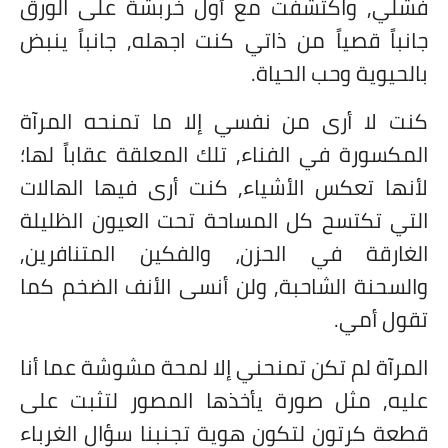
فشلي, واكتشفت مع أول خربشة على الورق
جانباً قصياً من ذاتي كنت اجهله, جانباً ينبض
بالحيوية وحب الحياة.
كنت لا أرى من نفسي إلا ما تمنحه المرآة
المكسورة في الفناء, تلك المعلقة عقاباً لها؛
لأنها تعكس الأشياء, كنت أرى فيها الهالات
التي تكتسح كل المساحة تحت العيون الظليلة
الغارقة في الحزن، والفكين المتنافرين,
والسحنة الشاحبة, ولن أنسى الأنف الضخم كما
تقول أمي.
المرآة لم تكن تمنحني إلا لمحة مشوشة عما أنا
عليه, مثل صورة يأخذها المصور لتثبت على
قطعة كرتون لتكون هوية تجنبنا سؤال الغرباء