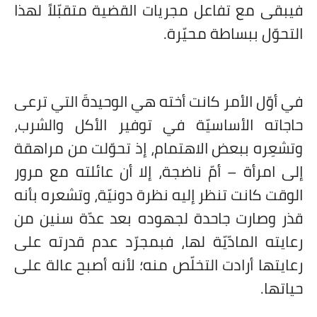
فيبقى مع تفاعل مجريات القضية متقبّلاً لهذا
التحوّل ببساطة محيّرة.
في أوّل الأمر كانت أخته هي الوحيدةَ التي ترعى
حاجاته الأساسيّة في توفير الأكل والشرب،
وتشعِره ببعض الاهتمام، إذ تحوّلت من مراهقة
إلى امرأة – أمّ ناضجة، إلا أن عائلته مع مرور
الوقت كانت تنظر إليه نظرة دونيّة، وتشعره بأنه
قذر وصارت جاحدة لجهوده بعد عدّة سنين من
رعايته المادّيّة لها، فبمجرّد عدم قدرته على
رعايتها أرادت التخلّص منه؛ لأنه أصبح عالة على
حياتها.