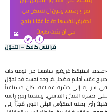
صراع رهيب، ودون أن تتمكّن من
تحقيق لنفسها دفاعاً فعّالاً ينجح
في أن يثبت طويلاً
فرانتس كافكا – التحوّل
«عندما استيقظ غريغور سامسا من نومه ذات
صباح عقب أحلام مضطربة، وجد نفسه قد تحوّل
في سريره إلى حشرة عملاقة. كان مستلقياً
على ظهره المدرّع القاسي، وعندما رفع رأسه
قليلاً رأى بطنه المقوَّس البنّي اللون مُجزّأً إلى
فصوص مقوّسة قاسية، وغطاء السرير المقلقل