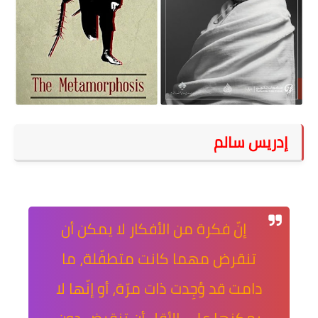
على مقام سبا
فيديوهات
اقتباسات روائية
أعداد جريدة سبا
إدريس سالم
إنّ فكرة من الأفكار لا يمكن أن
تنقرض مهما كانت متطفّلة، ما
دامت قد وُجِدت ذات مرّة، أو إنّها لا
يمكنها على الأقل أن تنقرض دون