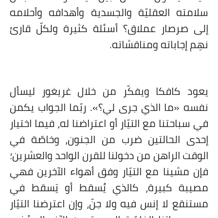
سلامته العقليّة والجسدية وأهدافه وأحلامه
إلى صرصار عملاق؟ أسئلة كثيرة ولكلّ قارئ
نهِم إجاباته ومناقشاته.
يعود كافكا ويفكّر من خلال غريغور ليسأل
نفسه «ما الذي جرى لي؟». ربّما الجواب يكمن
في سباحتنا مع التيّار أو اعتراضنا له، فيما اختيار
إحدى الحالتين ضرب من الجنون، وخاصّة في
الوقت الراهن من دخولنا للقرن الواحد والعشرين؛
فإن مشينا مع التيّار وفق أهواء الآخرين فهي
مصيبة كبيرة، كالذي يُسقط أو يَسقط في
مستنقع لا إنس فيه ولا جنّ، وإن اعترضنا التيّار