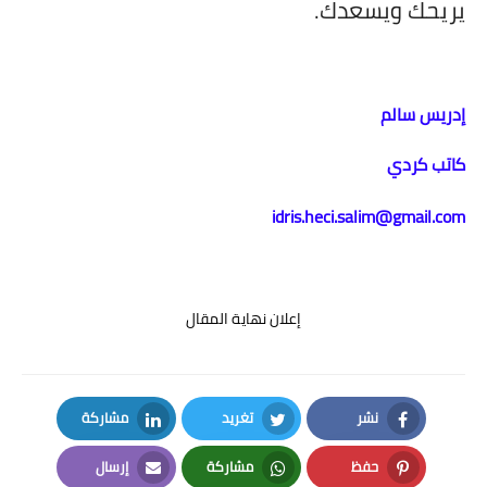
يريحك ويسعدك.
إدريس سالم
كاتب كردي
idris.heci.salim@gmail.com
إعلان نهاية المقال
نشر
تغريد
مشاركة
LinkedIn
Twitter
Facebook
حفظ
مشاركة
إرسال