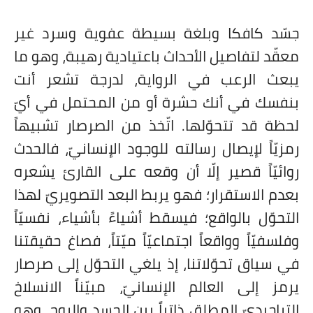
جسّد كافكا وبلغة بسيطة عفوية وسرد غير
معقّد لتفاصيل الأحداث باعتيادية رهيبة، وهو ما
يبعث الرعب في الرواية، لدرجة تشعر أنت
بنفسك في أنك حشرة أو من المحتمل في أيّ
لحظة قد تتحوّلها. اتّخذ من الصرصار تشبيهاً
رمزيّاً لإيصال رسالته للوجود الإنسانيّ، فالحدث
روائيّاً قصير إلّا أن وقعه على القارئ يشعره
بعدم الاستقرار؛ فهو يربط البعد التصويريّ لهذا
التحوّل بالواقع؛ فيسقط أشياءً بأشياء، نفسيّاً
وفلسفيّاً وواقعاً اجتماعيّاً ميّتاً، فصاغ حقيقتنا
في سياق تحوّلاتنا، إذ يلغي التحوّل إلى صرصار
يرمز إلى العالم الإنسانيّ، مبيّناً الانسلاخ
التراجيديّ المطلق ذاتياً بين الجسد والروح، وهو