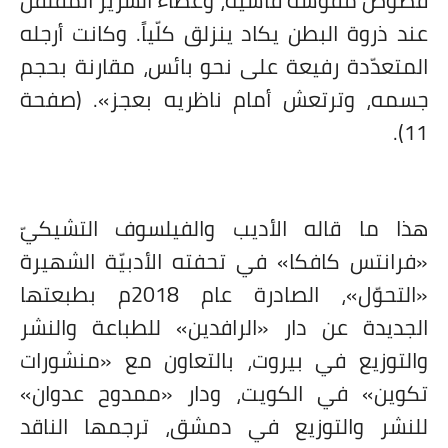
عند ذروة البطن يكاد ينزلق كلّياً. وكانت أرجله
المتعدّدة رفيعة على نحو بائس، مقارنة بحجم
جسمه، وترتعش أمام ناظريه بعجز». (صفحة
11).
هذا ما قاله الأديب والفيلسوف التشيكيّ
«فرانتس كافكا» في تحفته الأدبيّة الشهيرة
«التحوّل»، الصادرة عام 2018م بطبعتها
الجديدة عن دار «الرافدين» للطباعة والنشر
والتوزيع في بيروت، بالتعاون مع «منشورات
تكوين» في الكويت، ودار «ممدوح عدوان»
للنشر والتوزيع في دمشق، ترجمها الناقد