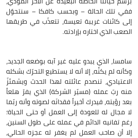
برسم حياتنا الخاصّة البعيدة عن الآخر المؤذي،
ففي تلك الحالة – وبحسب كافكا – سنتحوّل
إلى كائنات غريبة تعيسة، تتعذّب في طريقها
الصعب الذي اختاره بإرادته.
سامسا، الذي يبدو عليه غير آبه بوضعه الجديد،
وكأنه لم يكنْه، إلا أنه لا يستطيع التحرّك بشكله
الاعتيادي، تنصدم عائلته لهذا الحدث ويشمئزّ
منه ربّ عمله (مسيّر الشركة) الذي يفرّ هلعاً
بعد رؤيته، فيدرك أخيراً فقدانَه لصوته وأنه ربّما
لا مجال له للعودة إلى العمل أو حتى الحياة؛
رغم تفانيه الدائم في عمله على طول السنين،
إلا أن صاحب العمل لم يغفر له عجزه الحالي،