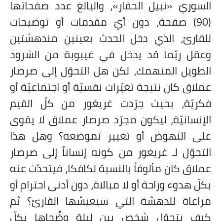
السوريّ «نبيل الحفار»، والبالغ عدد صفحاتها
(90) صفحة، دون أيّ مقدمات أو توضيحات
للقارئ، الذي دخل الحدث بعينين مندهشتين
وعقل ربّما قد يدخل في غيبوبة من الشرود
الطويل المنهمك، لكن هل التحوّل إلى صرصار
عملاق كان نتيجة تغيّرات نفسيّة أو اجتماعيّة أو
فكريّة، بحيث جرّدت غريغور من كلّ القيم
الإنسانيّة، ليكون مجرّد صرصار عملاق لا يقوى
على النهوض أو تغيير تموضعه؟ وهل هذا
التحوّل لـ غريغور من كونه إنساناً إلى صرصار
عملاق كان مألوفاً بالنسبة لكافكا، فيتحدّث عنه
بكلّ هدوء وراحة أو لا مبالاة، دون أدنى احترام أو
مراعاة للدهشة التي سيعيشها القارئ؟ ثم
كيف يتحوّل شخص بين ليلة وضُحاها بكلّ