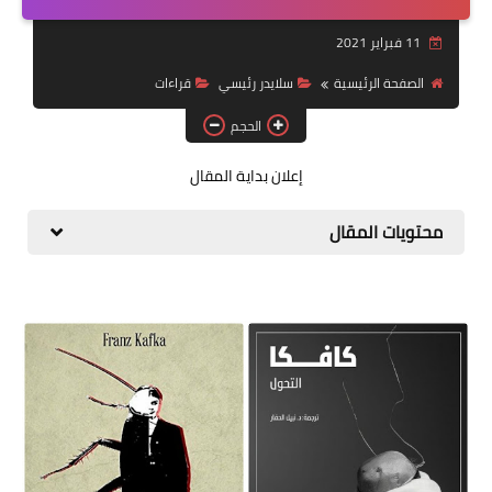
قصة قصيرة جداً
11 فبراير 2021
قراءات
الصفحة الرئيسية
سلايدر رئيسي
قراءات
الحجم
دراسات
مقالات
إعلان بداية المقال
حوارات
محتويات المقال
فنون
شخصيات
ذاكرة كوباني
مواهب جديدة
منوعات