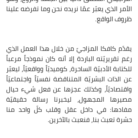
الأمر الذي يعبّر عمّا نريده نحن وما تفرضه علينا
ظروف الواقع.
يقدّم كافكا المزاجيّ من خلال هذا العمل الذي
رغم تقريريّته الباردة إلا أنه كان نموذجاً مرعباً
للكتابة الأدبيّة الساحرة، كوميديّاً وواقعيّاً، ليعبّر
عن الذات البشريّة المتناقضة نفسيّاً واجتماعيّاً
واقتصاديّاً، وكذلك عجزها عن فعل شيء حيال
مصيرها المجهول، ليخبرنا رسالة حقيقيّة
مفادها: في داخل عقل وقلب كلّ واحد منا
حشرة تعبث بنا، فنعبث بالآخرين.