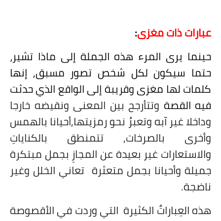
عبارات ذات مغزى
:
حينما يرى المرء هذه الجملة إلى ماذا تشير،
حتما سيكون لكل شخص تصور مسبق, إنها
كلمات لها مغزى
وقريبة إلى الواقع الذي حدثت
فيه القصة
وتتأرجح بين المعنى ونقيضه خارجا
وداخلا غير آبه وتعبرُ نحو رمزيتها,أحيانا بالهمس
وأخرى بالصرخات, تتمنطق بالكناياتِ
والاستعارات غير بعيدة عن المجازِ بجمل مبتكرة
جميلة وأحيانا بجمل متعثرة
تعاني الخلل وغير
ناضجة.
هذه العِباراتٌ الكثيرة
التي وردت في الأقصوصة