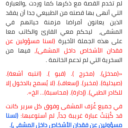
لم تخدم القصة مع ذكرها كما وردت ,والعبارة
التي أنهى بها قصته من الطبيعي جدا أن يفقد
الذين يعانون أمراضا مزمنة حياتهم في
المشفى،
ليحكم معي القارئ والكاتب معا
على هذه الجملة الأخيرة
(لسنا مسؤولين عن
فقدان الأشخاص داخل المشفى),
فيها من
السخرية التي لم تدعم الخاتمة .
«(مدخل). (مخرج ). (قبو ). (انتبه أشعة).
(صيدلية). (مخبر). (إسعاف). (لا يُسمح بالدخول إلا
للكادر الطبي). (إدارة). (محاسبة)… الخ».
في جميع غُرَف المشفى وفوق كل سرير كانت
قد كُتِبَتْ عبارة غريبة جداً، لم أستوعبها:
(لسنا
مسؤولين عن فقدان الأشخاص داخل المشفى).