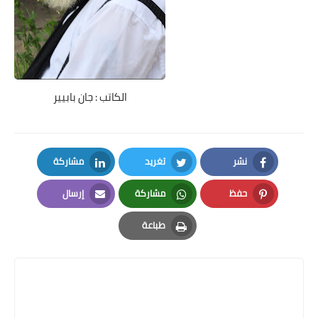
الكاتب : جان بابيير
نشر
تغريد
مشاركة
LinkedIn
Twitter
Facebook
حفظ
مشاركة
إرسال
Email
Whatsapp
Pinterest
طباعة
Print