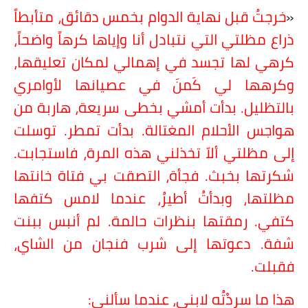
«
خرجتُ قبل نهاية الدوام بخمس دقائق، متأبطاً
ذراع مظلتي التي نتبادل أنا وإياها كرهاً واضحاً،
كرهي لها تجسد في إهمالي لمكان تعليقها،
وكرهها لي كَمنَ في عصيانها لأوامري
بالتظليل. بدأت أمشي بخطى سريعة، هاربة من
هواجس الأحلام المغتالة. بدأت تمطر. توسلت
إلى مظلتي ألاّ تخذلني هذه المرة، فاستجابت.
شكرتها بخبث. فجأة، التصقت بي فتاة خانتها
مظلتها، وبدأتُ أطيرُ، عندما لامس كتفها
كتفي. رمقتها بنظرات حالمة. لم أنبس ببنت
شفة. دعوتها إلى شرب فنجان من الشاي،
فقبلت.
هذا ما سردْتُه لابني، عندما سألني: