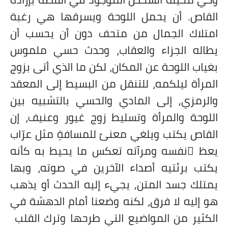
القاص. أن يحمل اللوحة ويسرقها هي رغبة
امتلاك الجمال من متحف دون أن يحسب أن
يطاله الجزاء والعقاب، وحدث حسي ملموس
بغياب اللوحة عن المكان، لكن ما الذي أتى بزوج
المرأة ليلكمه، للتنقل من البسيط إلى المعقد
والرمزي, إلى المادي والحسي بالتشبيه بين
اللوحة والمرأة وتسليط زوج غيور وعنيف، إن
القاص يكتب ويلغي معنىً للمسافةِ مثل عرّاب
يعظ َنفسه ومرآته تعكس ما يحيط به كأنه
يكتب برئتيه أصداء الآخرين في صوته، وبها
يمتلك جسد المتن, يجيء إليه الحدث أو يذهب
هو إليه لا فرق، لكنه وضعنا أمام الدهشة في
الكثير من المواضيع التي طرحها وترك القلب