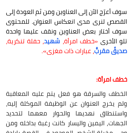
سوف أعرّج الآن إلى العناوين ومن ثم العودة إلى
القصص لنرى مدى انعكاس العنوان. للمحتوى
سوف أختار بعض العناوين ونقف عليها واحدة
تلو الأخرى
«خطف امرأة،
شهيد
، حفلة تنكرية،
صديقٌ مقربٌّ
، عبارات ذات مغزى».
خطف امرأة:
الخطف والسرقة هو فعل يتم عليه المعاقبة
ولم يخرج العنوان عن الوظيفة الموكلة إليه،
واستنطاق نهديها والحوار معهما لتحديد
الجهات, اليمين واليسار كانت رغبة بداخله ومن
وحي مخيلة الشخص الموجود في القصة بإرادة