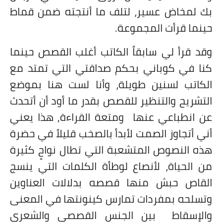
بك لمخاض عسير، لتلف ما أنتجته ضمن قماط
حينما قرأت المجموعة.
وقد قرأ لي سابقاً الكاتب أغلب القصص حينما
كنا في كوباني بحكم صداقتي التي تمتد مع
الكاتب لسنين طويلة، وأنا لست هنا بموضع
التشريح والتنظير للقصص بقدر ما أود أن أتحدث
عن انطباعي عنها
ومتعة القراءة, هذا يعني
أني أتجاوز الصمت لأبدأ بالصخب قليلاً في حضرة
هذه النصوص المتشعبة التي تطال نواحٍ كثيرة
من الحياة، لأنصاع لوطأة الكلمات التي ينسج
القاص حبش منها قصصه بدلالات العناوين
وتسلحه بمفردات تمارس كينونتها في المعنى
والإسقاط
بين الجنس القصصي والشعري