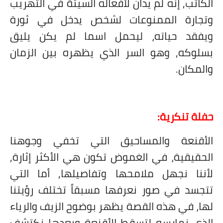
الكاتب, إنه لم يدان لأفعاله السيئة في التهريب
وتجارة الممنوعات لشخص يدخل في ثورة
ويفقد حياته، ليحمل اسما لم يكن يليق
بسلوكه, وهو السر الذي يظهره بين الزمان
والمكان.
حفلة تنكرية:
الأقنعة والمساحيق التي تخفي وجوهنا
الحقيقية، في الغموض تكون هي الأكثر إثارة,
لأننا نجهل ملامحها وتفاصيلها, أما التي
تتجسد في صور نعرفها مسبقاً تختلف رؤيتنا
لها، في هذه القصة يظهر بوضوح الزيف والرياء
الذي نمارسه لتسقط الأقنعة وبعدها نكتشف