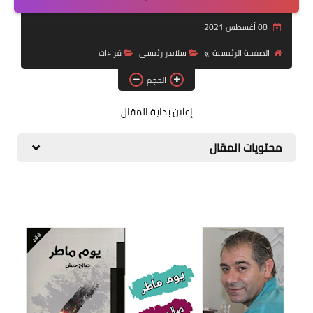
قصة قصيرة جداً
08 أغسطس 2021
قراءات
الصفحة الرئيسية
سلايدر رئيسي
قراءات
الحجم
دراسات
مقالات
إعلان بداية المقال
حوارات
محتويات المقال
فنون
شخصيات
ذاكرة كوباني
مواهب جديدة
منوعات