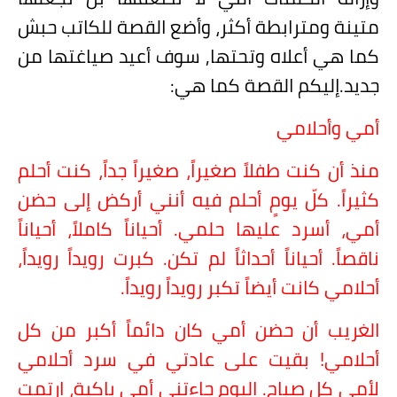
متينة ومترابطة أكثر، وأضع القصة للكاتب حبش
كما هي أعلاه وتحتها, سوف أعيد صياغتها من
جديد.إليكم القصة كما هي:
أمي وأحلامي
منذ أن كنت طفلاً صغيراً، صغيراً جداً، كنت أحلم
كثيراً. كلّ يومٍ أحلم فيه أنني أركض إلى حضن
أمي، أسرد عليها حلمي. أحياناً كاملاً، أحياناً
ناقصاً. أحياناً أحداثاً لم تكن. كبرت رويداً رويداً،
أحلامي كانت أيضاً تكبر رويداً رويداً.
الغريب أن حضن أمي كان دائماً أكبر من كل
أحلامي! بقيت على عادتي في سرد أحلامي
لأمي كل صباحٍ. اليوم جاءتني أمي باكية، ارتمت