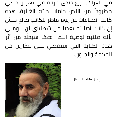
في العراك، يزرع صدى حرفه في نهر ويمضي
مطروداً من النص حاملا ندبته الغائرة. هذه
كانت انطباعات عن يوم ماطر للكاتب صالح حبش
إن كانت أصابته بعضا من شظاياي لن يلومني
لأنه منتبه لوصية النص وعمّا سيخلّد من أثر
هذه الكتابة التي ستمضي على عكازين من
الحكمة والجنون.
إعلان نهاية المقال