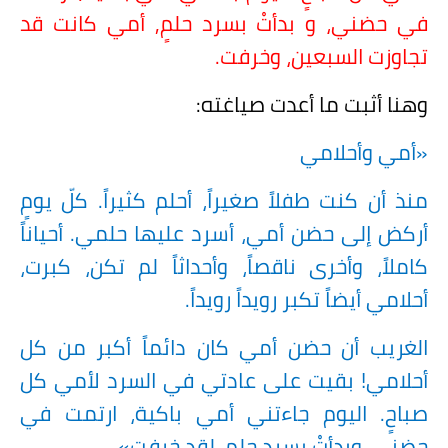
في حضني، و بدأتْ بسرد حلمٍ, أمي كانت قد
تجاوزت السبعين، وخرفت.
وهنا أثبت ما أعدت صياغته:
«أمي وأحلامي
منذ أن كنت طفلاً صغيراً، أحلم كثيراً. كلّ يومٍ
أركض إلى حضن أمي، أسرد عليها حلمي. أحياناً
كاملاً، وأخرى ناقصاً، وأحداثاً لم تكن، كبرت،
أحلامي أيضاً تكبر رويداً رويداً.
الغريب أن حضن أمي كان دائماً أكبر من كل
أحلامي! بقيت على عادتي في السرد لأمي كل
صباحٍ. اليوم جاءتني أمي باكية، ارتمت في
حضني، وبدأتْ بسرد حلمٍ. لقد خرفت».