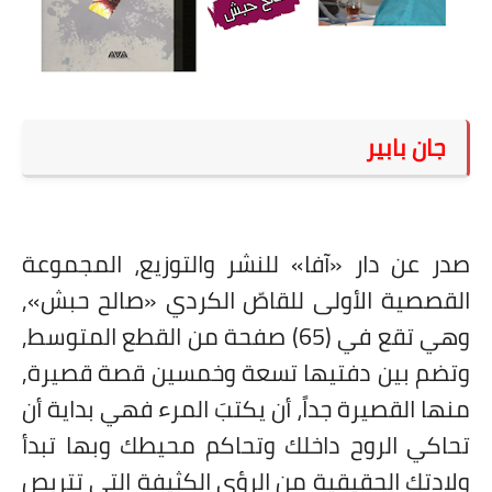
على مقام سبا
فيديوهات
اقتباسات روائية
جان بابير
أعداد جريدة سبا
صدر عن دار «آفا» للنشر والتوزيع، المجموعة
القصصية الأولى للقاصّ الكردي «صالح حبش»,
وهي تقع في (65) صفحة من القطع المتوسط,
وتضم بين دفتيها تسعة وخمسين قصة قصيرة,
منها القصيرة جداً، أن يكتبَ المرء فهي بداية أن
تحاكي الروح داخلك وتحاكم محيطك وبها تبدأ
ولادتك الحقيقية من الرؤى الكثيفة التي تتربص