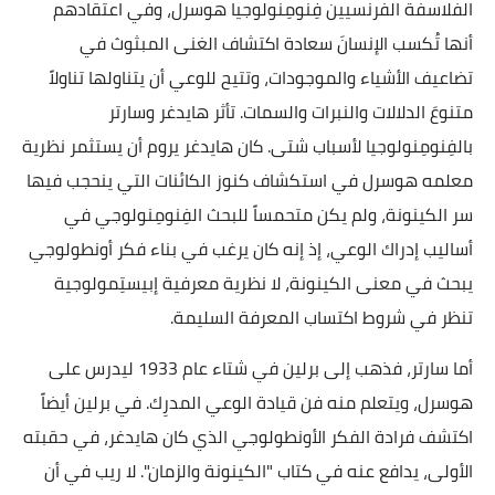
الفلاسفة الفرنسيين فِنومِنولوجيا هوسرل، وفي اعتقادهم
أنها تُكسب الإنسانَ سعادة اكتشاف الغنى المبثوث في
تضاعيف الأشياء والموجودات، وتتيح للوعي أن يتناولها تناولاً
متنوعَ الدلالات والنبرات والسمات. تأثر هايدغر وسارتر
بالفِنومِنولوجيا لأسباب شتى. كان هايدغر يروم أن يستثمر نظرية
معلمه هوسرل في استكشاف كنوز الكائنات التي ينحجب فيها
سر الكينونة، ولم يكن متحمساً للبحث الفِنومِنولوجي في
أساليب إدراك الوعي، إذ إنه كان يرغب في بناء فكر أونطولوجي
يبحث في معنى الكينونة، لا نظرية معرفية إبيستِمولوجية
تنظر في شروط اكتساب المعرفة السليمة.
أما سارتر، فذهب إلى برلين في شتاء عام 1933 ليدرس على
هوسرل، ويتعلم منه فن قيادة الوعي المدرِك. في برلين أيضاً
اكتشف فرادة الفكر الأونطولوجي الذي كان هايدغر، في حقبته
الأولى، يدافع عنه في كتاب "الكينونة والزمان". لا ريب في أن