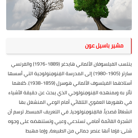
على مقام سبا
فيديوهات
اقتباسات روائية
أعداد جريدة سبا
مشير باسيل عون
ينتسب الفيلسوفان الألماني هايدغر (1889-1976) والفرنسي
سارتر (1905-1980) إلى المدرسة الفِنومِنولوجية التي أسسها
أستاذهما الفيلسوف الألماني هوسرل (1859-1938). كلاهما
تأثر به وبمنهجه الفِنومِنولوجي الذي يبحث عن حقيقة الأشياء
في ظهورها العفوي التلقائي أمام الوعي المنشغل بها
انشغالاً قصدياً. فالفِنومِنولوجيا، في التعريف المبسط، ترسم أن
الشجرة القائمة أمامي تستدعي وعيي وتستنهضه على وجوه
شتى: فإما أنها عنصر جمالي من الطبيعة، وإما مهبط