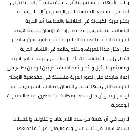
والتي تأتيها من مستقبله الآتي. لذلك يعتقد أن الحرية تتجلى
أولاً على مستوى الكينونة. ليس الإنسان حراً إلا على قدر ما
يختبر حرية الكينونة في اعتلانها وانحجابها. أما الحرية
الإنسانية، فتنبثق في نظره من إدراك الإنسان عدميةَ هويته
التاريخية الفاعلة العملية الملموسة. قد يوافق سارتر هايدغر
على مثل هذا التعريف. ولكنه يخالفه في انتساب الحرية
الأصلي إلى الكينونة. ذلك بأن الإنسان، في عرفه، صانع الحرية
ومستثمرها الأول والأخير. ثمة اختلاف آخر بين الرجلين يظهر في
إصرار هايدغر على تصور الحرية منسلكة في مقذوفية الأوضاع
التاريخية التي منها يستخرج الإنسان إمكاناته المقبلة، في حين
أن سارتر يبين أن مثل هذه الإمكانات لا تستغرق جميع الاختيارات
الوجودية.
لا ريب في أن بضعة من هذه التعريفات والتناولات والتحليلات
استلها سارتر من كتاب "الكينونة والزمان". غير أنه أخضعها