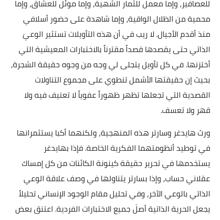
للعصافير، وإما معمل للثمار الشهية، وإما موئل للعشاق، وإما
محمية من الظلال الواقية، وإما شاهدة على حضور أسلافي
منذ أقدم الأجيال. لا ريب في أن هذه التأويلات تستثير الوعيَ
الذاتي حتى يقصدها قصداً مقترناً بالاختبارات المعيشية التي
أختزنها. في كل تأويل يتجلى لي وجه من وجوه حقيقة الشجرة،
بحيث إن حقيقتها الأشمل تنطوي على مجموع التناولات
القصدية التي تجعلها تظهر ظهوراً عفوياً لا تعنيف فيه ولا
قهر ولا تعسف.
ورث هايدغر وسارتر هذه المنهجية، ولكنهما أكبا يستثمرانها
في توطيد أنظومتهما الفكرية الخاصة. فإذا بهايدغر
يستخدمها في تحرير حقيقة كينونة الكائنات من كل إمساك
عقلاني حساب، وإذا بسارتر يتناولها في وصف علاقة الوعي
الذاتي بالوعي الآخر، وفي تحليل مقام الوجود الإنساني تحليلاً
يجعل الحرية الذاتية أصلَ جميع الاختبارات الفردية. اعتنق بعض