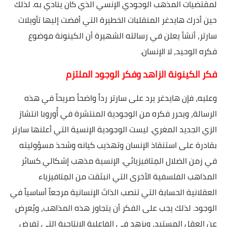
لمقتضيات المذهب الوجودي الإنسي الذي كان ينادي به. لذلك
حين أدرك هايدغر المنقلبات الخطيرة التي أفضت إليها تأويلات
سارتر، أنشأ يعلن في رسالته الشهيرة أن الكينونة موضوع
فكره الوحيد، لا الإنسان.
فكر الكينونة الزاهد وفكر الوجود الملتزم
وعليه، فإن هايدغر يرد على سارتر رداً واضحاً صريحاً في هذه
الرسالة، ويحرر فكره من الوجودية المنتشرة في أُوروبا انتشارَ
الزي الجديد المغري. ليست الوجودية الإنسية التي أعلنها سارتر
بقادرة على استنقاذ الإنسان وتهذيب كيانه وشحذ مسؤوليته
في زمن الضلال المِتافيزيائي. الإنسية مذهب إشكالي كسائر
المذاهب الفلسفية الأخرى التي انبثقت من المِتافيزياء
العقلانية الحسابة التي تنصب الذاتَ الإنسانية مرجعاً أساسياً في
الوجود. لذلك يجب على الفكر أن يتجاوز هذه المذاهب، ويُعرِض
عن العقل المستبد، ويزهد في الفاعلية الإنتاجية التي تفرض