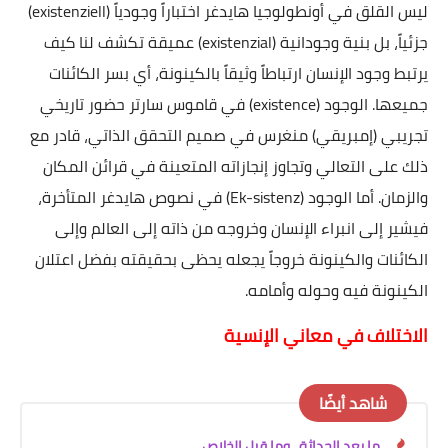
ليس القلق في أونطولوجيا هايدغر اختباراً وجودياً (existenziell)
جزئياً، بل بنية وجودانية (existenzial) عميقة تكشف لنا كيف
يرتبط وجود الإنسان ارتباطاً وثيقاً بالكينونة، أي بسر الكائنات
جميعها. الوجود (existence) في قاموس سارتر حضور تاريخي
تجريبي (إمبريقي) منغرس في صميم التحقق الذاتي، قادر مع
ذلك على التعالي وتجاوز إنجازاته المتعينة في قرائن المكان
والزمان. أما الوجود (Ek-sistenz) في نصوص هايدغر المتأخرة،
فيشير إلى انبراء الإنسان وخروجه من ذاته إلى العالم وإلى
الكائنات والكينونة خروجاً يجعله يحظى بحقيقته بفضل اعتلان
الكينونة فيه وحوله وأمامه.
الاختلاف في معاني الإنسية
شاهد أيضًا
ما بعد الحداثة.. وما قبل الخلاص