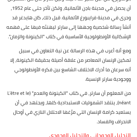
أن يحصل في مدينة بادِن الألمانية، ولكن تأخر حتى عام 1952،
وجرى في مدينة فرايبورغ الألمانية. قبل ذلك، كان هايدغر قد
أنشأ رسالة شخصية وجهها إلى سارتر ليهنئه فيها على فهمه
الإشكالية الأونطولوجية الأساسية في كتاب "الكينونة والزمان".
ومع أنه أعرب في هذه الرسالة عن نية التعاون في سبيل
تمكين الإنسان المعاصر من علاقة أصيلة بحقيقة الكينونة، إلا
أنه سرعان ما أدرك الاختلاف الشاسع بين فكره الأونطولوجي
ووجودية سارتر الإنسية.
من المعلوم أن سارتر، في كتاب "الكينونة والعدم" (L’être et le
néant)، ينتقد الشموليات الاستبدادية كلها، ويجتهد في أن
يستعيد كرامة الإنسان التي مرَّغها الاحتلال النازي في أوحال
الانحراف والفساد.
التحليل الوجوداني والتحليل الوجودي