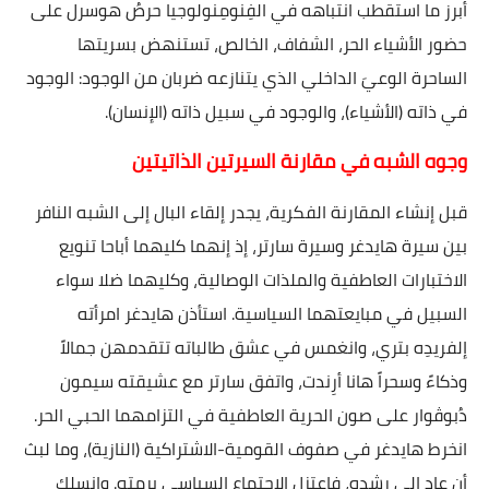
أبرز ما استقطب انتباهه في الفِنومِنولوجيا حرصُ هوسرل على
حضور الأشياء الحر، الشفاف، الخالص، تستنهض بسريتها
الساحرة الوعيَ الداخلي الذي يتنازعه ضربان من الوجود: الوجود
في ذاته (الأشياء)، والوجود في سبيل ذاته (الإنسان).
وجوه الشبه في مقارنة السيرتين الذاتيتين
قبل إنشاء المقارنة الفكرية، يجدر إلقاء البال إلى الشبه النافر
بين سيرة هايدغر وسيرة سارتر، إذ إنهما كليهما أباحا تنويع
الاختبارات العاطفية والملذات الوصالية، وكليهما ضلا سواء
السبيل في مبايعتهما السياسية. استأذن هايدغر امرأته
إلفريدِه بتري، وانغمس في عشق طالباته تتقدمهن جمالاً
وذكاءً وسحراً هانا أرِندت، واتفق سارتر مع عشيقته سيمون
دُبوڤوار على صون الحرية العاطفية في التزامهما الحبي الحر.
انخرط هايدغر في صفوف القومية-الاشتراكية (النازية)، وما لبث
أن عاد إلى رشده، فاعتزل الاجتماع السياسي برمته. وانسلك