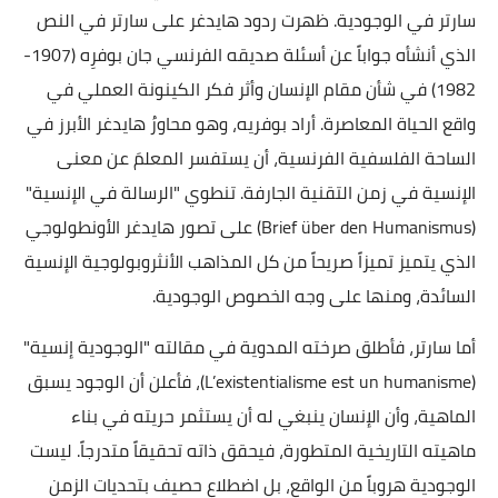
سارتر في الوجودية. ظهرت ردود هايدغر على سارتر في النص
الذي أنشأه جواباً عن أسئلة صديقه الفرنسي جان بوفرِه (1907-
1982) في شأن مقام الإنسان وأثر فكر الكينونة العملي في
واقع الحياة المعاصرة. أراد بوفريه، وهو محاورُ هايدغر الأبرز في
الساحة الفلسفية الفرنسية، أن يستفسر المعلمَ عن معنى
الإنسية في زمن التقنية الجارفة. تنطوي "الرسالة في الإنسية"
(Brief über den Humanismus) على تصور هايدغر الأونطولوجي
الذي يتميز تميزاً صريحاً من كل المذاهب الأنثروبولوجية الإنسية
السائدة، ومنها على وجه الخصوص الوجودية.
أما سارتر، فأطلق صرخته المدوية في مقالته "الوجودية إنسية"
(L’existentialisme est un humanisme)، فأعلن أن الوجود يسبق
الماهية، وأن الإنسان ينبغي له أن يستثمر حريته في بناء
ماهيته التاريخية المتطورة، فيحقق ذاته تحقيقاً متدرجاً. ليست
الوجودية هروباً من الواقع، بل اضطلاع حصيف بتحديات الزمن