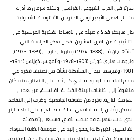
سارتر في الحزب الشيوعي الفرنسي، ولكنه سرعان ما أدرك
مخاطر العمى الأيديولوجي المتربص بالأنظومات الشمولية.
كان هايدغر قد ذاع صيتُه في الأوساط الفكرية الفرنسية في
الثلاثينيات من القرن العشرين بفضل بعض الدراسات التي
أنشأها جان ڤال (1888-1974) وغابريال مارسِل (1889-1973)،
وترجمات هنري كوربَن (1903-1978) وألفونس دُوِلِنس (1911-
1981) وغيرهما. بيد أن المشكلة نشأت من تصنيف فكره في
مقام الفلسفة الوجودية الذي كان يُصر على الانعتاق منه. كان
متشوقاً إلى اكتشاف البيئة الفكرية الفرنسية، من بعد أن
انهزمت النازية، وجُرد من حقوقه الجامعية، وصُرف إلى التقاعد
المبكر، وقُلص راتبه الجامعي. لذلك عقد العزم على لقاء سارتر
الذي كانت شهرته قد طبقت الآفاق. فاستعان بأصدقائه
الفرنسيين الذين كانوا يحجون إليه في صومعة الغابة السوداء
(توتناوبِرغ) من أجل تدبير لقاء بينه وبين سارتر كان من المفترض