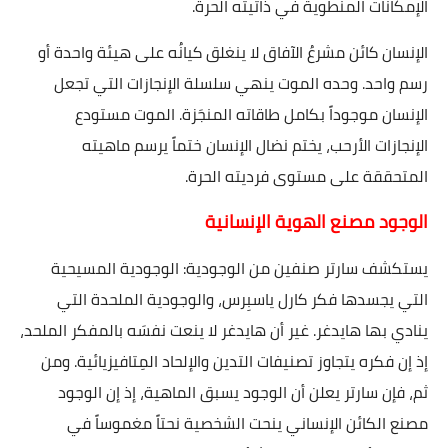
الإمكانات المنطوية في ذاتيته الحرة.
الإنسان كائن مشرعُ الآفاق لا ينغلق كيانُه على هيئة واحدة أو
رسم واحد. وحده الموت ينهي سلسلة الإنجازات التي تجعل
الإنسان موجوداً بكامل طاقاته المنجَزة. الموت مستودع
الإنجازات الأرحب، يختم نضال الإنسان ختماً يرسم ماهيته
المتحققة على مستوى فرديته الحرة.
الوجود مصنع الهوية الإنسانية
يستكشف سارتر صنفين من الوجودية: الوجودية المسيحية
التي يجسدها فكر كارل ياسبِرس، والوجودية الملحدة التي
ينادي بها هايدغر. غير أن هايدغر لا ينعت نفسَه بالمفكر الملحد،
إذ إن فكره يتجاوز تصنيفات التدين والإلحاد المِتافيزيائية. ومن
ثم، فإن سارتر يعلن أن الوجود يسبق الماهية، إذ إن الوجود
مصنع الكائن الإنساني ينحت الشخصية نحتاً مغموساً في