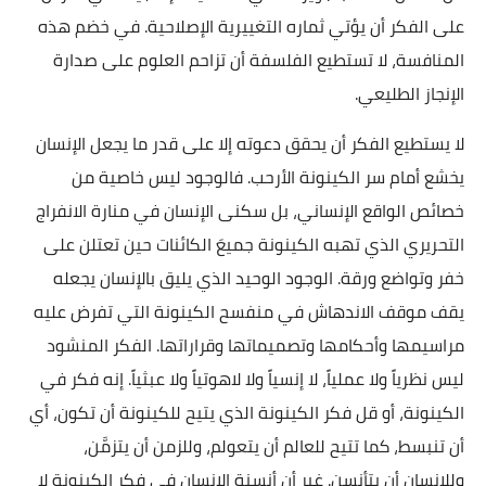
على الفكر أن يؤتي ثماره التغييرية الإصلاحية. في خضم هذه
المنافسة، لا تستطيع الفلسفة أن تزاحم العلوم على صدارة
الإنجاز الطليعي.
لا يستطيع الفكر أن يحقق دعوته إلا على قدر ما يجعل الإنسان
يخشع أمام سر الكينونة الأرحب. فالوجود ليس خاصية من
خصائص الواقع الإنساني، بل سكنى الإنسان في منارة الانفراج
التحريري الذي تهبه الكينونة جميعَ الكائنات حين تعتلن على
خفر وتواضع ورقة. الوجود الوحيد الذي يليق بالإنسان يجعله
يقف موقف الاندهاش في منفسح الكينونة التي تفرض عليه
مراسيمها وأحكامها وتصميماتها وقراراتها. الفكر المنشود
ليس نظرياً ولا عملياً، لا إنسياً ولا لاهوتياً ولا عبثياً. إنه فكر في
الكينونة، أو قل فكر الكينونة الذي يتيح للكينونة أن تكون، أي
أن تنبسط، كما تتيح للعالم أن يتعولم، وللزمن أن يتزمَّن،
وللإنسان أن يتأنسن. غير أن أنسنة الإنسان في فكر الكينونة لا