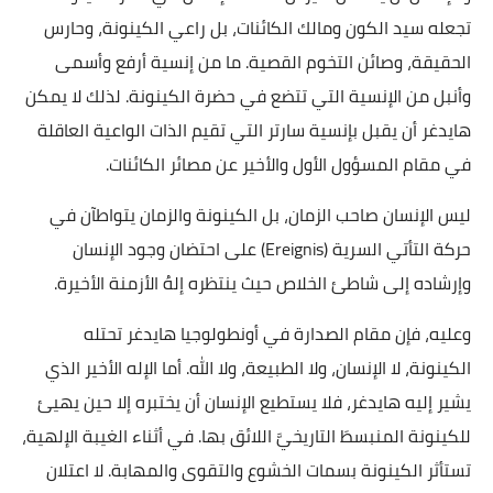
تجعله سيد الكون ومالك الكائنات، بل راعي الكينونة، وحارس
الحقيقة، وصائن التخوم القصية. ما من إنسية أرفع وأسمى
وأنبل من الإنسية التي تتضع في حضرة الكينونة. لذلك لا يمكن
هايدغر أن يقبل بإنسية سارتر التي تقيم الذات الواعية العاقلة
في مقام المسؤول الأول والأخير عن مصائر الكائنات.
ليس الإنسان صاحب الزمان، بل الكينونة والزمان يتواطآن في
حركة التأتي السرية (Ereignis) على احتضان وجود الإنسان
وإرشاده إلى شاطئ الخلاص حيث ينتظره إلهُ الأزمنة الأخيرة.
وعليه، فإن مقام الصدارة في أونطولوجيا هايدغر تحتله
الكينونة، لا الإنسان، ولا الطبيعة، ولا الله. أما الإله الأخير الذي
يشير إليه هايدغر، فلا يستطيع الإنسان أن يختبره إلا حين يهيئ
للكينونة المنبسطَ التاريخيَّ اللائق بها. في أثناء الغيبة الإلهية،
تستأثر الكينونة بسمات الخشوع والتقوى والمهابة. لا اعتلان