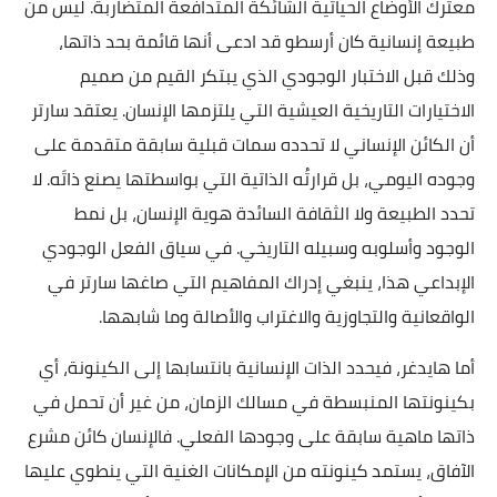
معترك الأوضاع الحياتية الشائكة المتدافعة المتضاربة. ليس من
طبيعة إنسانية كان أرسطو قد ادعى أنها قائمة بحد ذاتها،
وذلك قبل الاختبار الوجودي الذي يبتكر القيم من صميم
الاختيارات التاريخية العيشية التي يلتزمها الإنسان. يعتقد سارتر
أن الكائن الإنساني لا تحدده سمات قبلية سابقة متقدمة على
وجوده اليومي، بل قرارتُه الذاتية التي بواسطتها يصنع ذاتَه. لا
تحدد الطبيعة ولا الثقافة السائدة هوية الإنسان، بل نمط
الوجود وأسلوبه وسبيله التاريخي. في سياق الفعل الوجودي
الإبداعي هذا، ينبغي إدراك المفاهيم التي صاغها سارتر في
الواقعانية والتجاوزية والاغتراب والأصالة وما شابهها.
أما هايدغر، فيحدد الذات الإنسانية بانتسابها إلى الكينونة، أي
بكينونتها المنبسطة في مسالك الزمان، من غير أن تحمل في
ذاتها ماهية سابقة على وجودها الفعلي. فالإنسان كائن مشرع
الآفاق، يستمد كينونته من الإمكانات الغنية التي ينطوي عليها