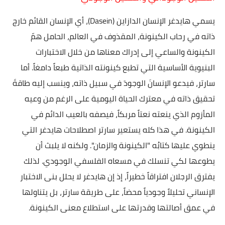
يسمي هايدغر الإنسان الدازاين (Dasein)، أي الإنسان القائم خارج
ذاته في رحاب الكينونة، المقذوف في العالم، الحامل همّ
الكينونة والساعي إلى إدراك معناها من خلال الاختبارات
البنيوية الأساسية التي تطبع كينونته الذاتية طبعاً دامغاً. أما
سارتر، فيدعو الإنسانَ الوجودَ في سبيل ذاته، وينسب إليه طاقةَ
تحقيق ذاته في معترك الحياة اليومية على الرغم من وعيه
المأزوم الذي ينعته نعتاً مربكاً، فيصفه بالعيب الدائم في
الكينونة. في هذا كله يستعير سارتر اصطلاحات هايدغر التي
ينطوي عليها كتابُه "الكينونة والزمان". ولكنه لا يلبث أن
يطوعها لكي تنسلك في مسعاه الفلسفي الوجودي. لذلك
يفترق الرجلان افتراقاً خطيراً، إذ إن هايدغر لا يحلل بنى الاختبار
الإنساني تحليلاً وجودياً محضاً، على طريقة سارتر، بل يتناولها
في عمق أصالتها وقدرتها على استطلاع معنى الكينونة.