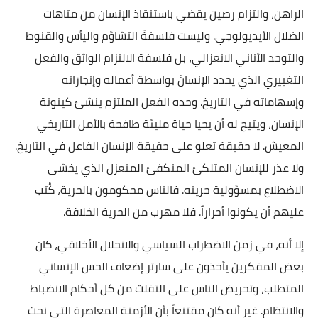
الراهن، والتزام رصين يقضي باستنقاذ الإنسان من متاهات
الضلال الأيديولوجي. وليست فلسفةَ التشاؤم واليأس والقنوط
والتوحد الأناني الانعزالي، بل فلسفة الالتزام الواثق والفعل
التغييري الذي يحدد الإنسانَ بواسطة أعماله وإنجازاته
وإسهاماته في التاريخ. وحده الفعل الملتزم ينشئ كينونة
الإنسان، ويتيح له أن يحيا حياة مليئة طافحة بالأمل التاريخي
المعيش. لا حقيقة تعلو على حقيقة الإنسان الفاعل في التاريخ.
ولا عذر للإنسان المتلكئ المنكفئ المنعزل الذي يخشى
الاضطلاع بمسؤولية حريته. فالناس محكومون بالحرية، كُتب
عليهم أن يكونوا أحراراً. فلا مهرب من الحرية الخلاقة.
إلا أنه، في زمن الاضطراب السياسي والانحلال الأخلاقي، كان
بعض المفكرين يأخذون على سارتر إضعاف الحس الإنساني
المتطلب، وتحريض الناس على التفلت من كل أحكام الانضباط
والانتظام. غير أنه كان مقتنعاً بأن الأزمنة المعاصرة التي نحت