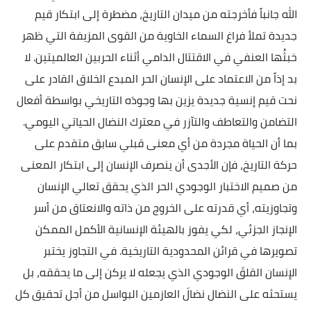
الله جانباً فأخرجته من ميدان التاريخ، مضطرة إلى ابتكار قيم
جديدة تملأ فراغ السماء الخاوية من القوى المزيفة التي ظهر
خبثُها العنفي في الاقتتال الدامي أثناء الحربين العالميتين. لا
بد إذاً من الاعتماد على الإنسان الحر المبدع الخلاق القادر على
نحت قيم إنسية جديدة يزين بها وجودَه التاريخي بواسطة أفعال
التضامن والتعاطف والتآزر في معترك النضال الحياتي اليومي.
بما أن الحياة مجردة من أي معنى قبلي سابق متقدم على
حركة التاريخ، فإن الأجدى أن ينصرف الإنسان إلى ابتكار المعنى
من صميم الاختبار الوجودي الحر الذي يحقق تعالي الإنسان
وتجاوزيته، أي قدرته على الخروج من ذاته والانعتاق من أسر
الإنجاز الجزئي، لكي يفوز بالهيئة الإنسانية الأكمل الممكن
تصويرها في قرائن المحدودية التاريخية. في التجاوز يختبر
الإنسان القلقَ الوجودي الذي يجعله لا يركن إلى ما يحققه، بل
يستحثه على النضال نضالَ العازمين البواسل من أجل تحقيق كل