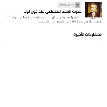
12 يوليو 2020
نظرية العقد الاجتماعي عند جون لوك
بحث ودراسة : رشيد جمال يعتبر جون لوك فيلسوفاً تجريبياً ومفكّراً
سياسياً، ولد في عام 1632م في زنجتون في إقليم سو…
المشاركات الأخيرة
هل يُعدّ تأليف كتاب بمساعدة الذكاء
الاصطناعي أمراً خاطئاً؟
26 يونيو 2026
«الدموع حين تغدو ألعاباً» انتصار
الهشاشة على العتمة
18 يونيو 2026
حسن عبد السلام محمد يوثق آلام الغربة
في «مصاب بكسر في الأمل»