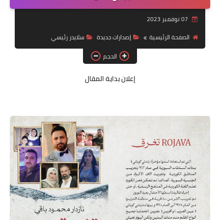
قصة قصيرة جداً
07 نوفمبر 2023
قراءات
الصفحة الرئيسية
إصدارات جديدة
سلايدر رئيسي
الحجم
دراسات
مقالات
إعلان بداية المقال
حوارات
فنون
شخصيات
ذاكرة كوباني
مواهب جديدة
منوعات