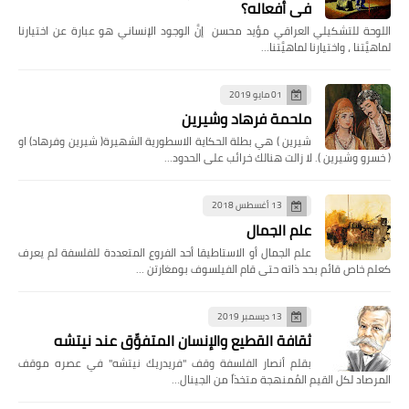
في أفعاله؟
اللوحة للتشكيلي العراقي مؤيد محسن إنَّ الوجود الإنساني هو عبارة عن اختيارنا
لماهيَّتنا ، واختيارنا لماهيَّتنا…
01 مايو 2019
ملحمة فرهاد وشيرين
شيرين ) هي بطلة الحكاية الاسطورية الشهيرة( شيرين وفرهاد) او
( خسرو وشيرين ). لا زالت هنالك خرائب على الحدود…
13 أغسطس 2018
علم الجمال
علم الجمال أو الاستاطيقا أحد الفروع المتعددة للفلسفة لم يعرف
كعلم خاص قائم بحد ذاته حتى قام الفيلسوف بومغارتن …
13 ديسمبر 2019
ثقافة القطيع والإنسان المتفوِّق عند نيتشه
بقلم أنصار الفلسفة وقف "فريدريك نيتشه" في عصره موقف
المرصاد لكل القيم المُمنهجة متخذاً من الجينال…