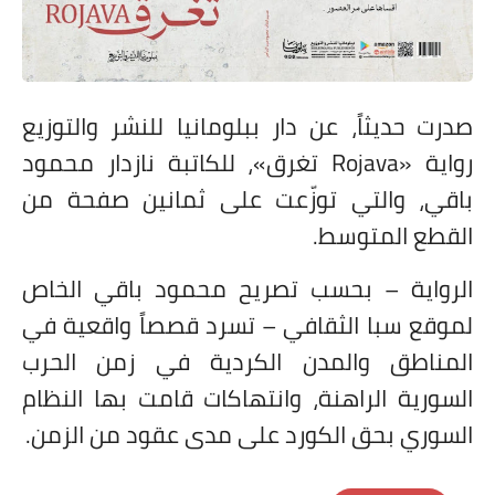
على مقام سبا
فيديوهات
اقتباسات روائية
صدرت حديثاً، عن دار ببلومانيا للنشر والتوزيع
أعداد جريدة سبا
رواية «
Rojava
تغرق»، للكاتبة نازدار محمود
باقي، والتي توزّعت على ثمانين صفحة من
القطع المتوسط.
الرواية – بحسب تصريح محمود باقي الخاص
لموقع سبا الثقافي – تسرد قصصاً واقعية في
المناطق والمدن الكردية في زمن الحرب
السورية الراهنة، وانتهاكات قامت بها النظام
السوري بحق الكورد على مدى عقود من الزمن.