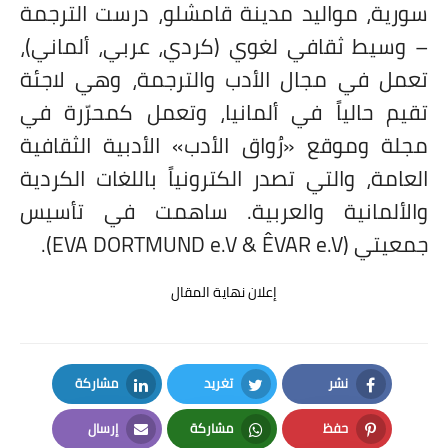
سورية، مواليد مدينة قامشلو، درست الترجمة
– وسيط ثقافي لغوي (كردي، عربي، ألماني)،
تعمل في مجال الأدب والترجمة، وهي لاجئة
تقيم حالياً في ألمانيا، وتعمل كمحرّرة في
مجلة وموقع «رُواق الأدب» الأدبية الثقافية
العامة، والتي تصدر الكترونياً باللغات الكردية
والألمانية والعربية. ساهمت في تأسيس
جمعيتي (
EVA DORTMUND e.V & ÊVAR e.V
).
إعلان نهاية المقال
نشر
تغريد
مشاركة
LinkedIn
Twitter
Facebook
حفظ
مشاركة
إرسال