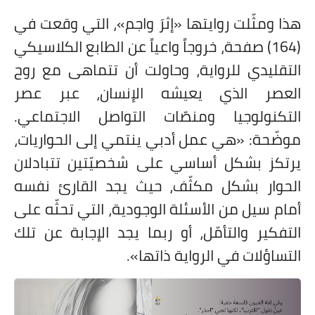
هذا ومثّلت روايتها «إثرَ واجم»، التي وقعت في
(164) صفحة، خروجاً واعياً عن الطابع الكلاسيكي
التقليدي للرواية، وحاولت أن تتماهى مع روح
العصر الذي يعيشه الإنسان، عبر عصر
التكنولوجيا ومنصّات التواصل الاجتماعي.
موضّحة: «هي عمل أدبي ينتمي إلى الحواريات،
يرتكز بشكل أساسي على شخصيّتين تتبادلان
الحوار بشكل مكثّف، حيث يجد القارئ نفسه
أمام سيل من الأسئلة الوجودية، التي تحثّه على
التفكير والتأمّل، أو ربما يجد الإجابة عن تلك
التساؤلات في الرواية ذاتها».