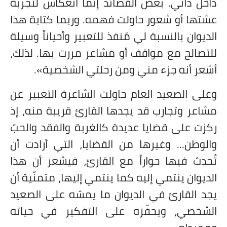
داخل ذاتي. بعض القصائد إنما انعكاس لتجربة
عشتها أو شعور حاولت فهمه. وربما كتابة هذا
الديوان بالنسبة لي مَنفذ للتعبير وأحياناً وسيلة
للتصالح مع مواقف أو مشاعر مررت بها. لذلك،
أشعر أنه جزء مني ومن رحلتي الشخصية».
وعلى الصعيد العام حاولت الشاعرة التعبير عن
مشاعر وتجارب قد يجدها القارئ قريبة منه، إذ
ركزت على قضايا عديدة كالغربة والفقد والحبّ
والوطن... وغيرها من القضايا، التي أرادت أن
تُحدث فيها حواراً مع القارئ، فيشعر أن هذا
الديوان ينتمي إليه كما ينتمي إليها، متمنّية أن
يجد القارئ في الديوان ما يمسّه على الصعيد
الشخصي، ويحفّزه على التفكير في حياته