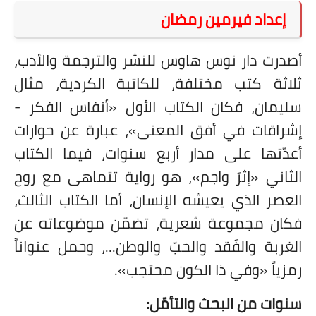
على مقام سبا
إعداد فيرمين رمضان
فيديوهات
أصدرت دار نوس هاوس للنشر والترجمة والأدب،
اقتباسات روائية
ثلاثة كتب مختلفة، للكاتبة الكردية، مثال
أعداد جريدة سبا
سليمان، فكان الكتاب الأول «أنفاس الفكر -
إشراقات في أفق المعنى»، عبارة عن حوارات
أعدّتها على مدار أربع سنوات، فيما الكتاب
الثاني «إثرَ واجم»، هو رواية تتماهى مع روح
العصر الذي يعيشه الإنسان، أما الكتاب الثالث،
فكان مجموعة شعرية، تضمّن موضوعاته عن
الغربة والفَقد والحبّ والوطن...، وحمل عنواناً
رمزياً «وفي ذا الكون محتجب».
سنوات من البحث والتأمّل: