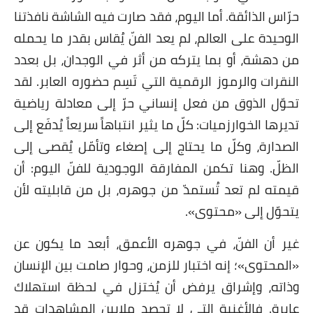
حرّاس الذائقة. أما اليوم، فقد صارت فيه الشاشة نافذتنا
الوحيدة على العالم، لم يعد الفنّ يُقاس بقدر ما يحمله
من دهشة، أو بما يتركه من أثر في الوجدان، بل بعدد
النقرات والرموز الرقمية التي تَسِم حضوره العابر. لقد
تحوّل الذوق من فعل إنساني حرّ إلى معادلة رياضية
تديرها الخوارزميات: كلّ ما يثير انتباهاً سريعاً يُدفَع إلى
الصدارة، وكلّ ما يحتاج إلى إصغاء وتأمّل يُقصى إلى
الظلّ. وهنا تكمن المفارقة الوجودية للفنّ اليوم: أن
قيمته لم تعد تُستمدّ من جوهره، بل من قابليته لأن
يتحوّل إلى «محتوى».
غير أن الفنّ، في جوهره الأعمق، أبعد ما يكون عن
«المحتوى»؛ إنه اختبار للزمن، وحوار صامت بين الإنسان
وذاته، وإشراق يرفض أن يُختزل في لحظة استهلاك
عابرة. فالأغنية التي لا تحصد ملايين المشاهدات قد