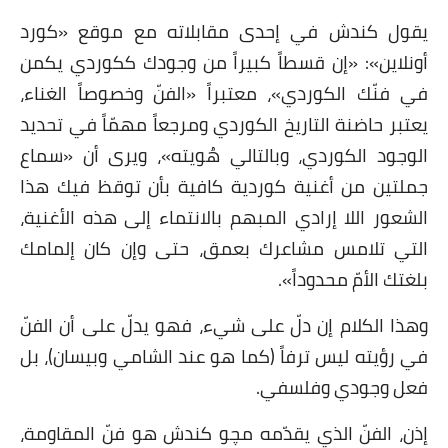
يقول كندش في إحدى مقابلاته مع موقع «كورد
أونلاين»: «إن قسطاً كبيراً من وجودك ككوردي يكمن
في فنّك الكوردي»، معتبراً «الفنّ وخصوصاً الغناء،
يعتبر حاضنة التاريخ الكوردي ومرجعاً مهمّاً في تحديد
الوجود الكوردي، وبالتالي هُويته»، ويرى أن «سماع
جملتين من أغنية كوردية كافية بأن توقظ فيك هذا
الشعور اللا إرادي المبهم بالانتماء إلى هذه الأغنية،
التي تلامس مشاعرك بعمق، حتى وإن كان إلمامك
بلغتك الأمّ محدوداً».
وهذا الكلام إن دلّ على شيء، فهو يدلّ على أن الفنّ
في رؤيته ليس ترفاً (كما هو عند الشامي وبيسان)، بل
فعل وجودي وفلسفي.
إذن، الفنّ الذي يقدّمه مچو كندش هو فنّ المقاومة،