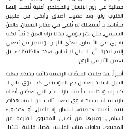
جمالية في روح الإنسان والمجتمع. أغنية تُنصت إليها
القلوب ولو بعد عقود، أصدق وأبقى من ملايين
مشاهدات تُستهلك ثم تُلقى في مقابر النسيان. فالفنّ
الحقيقي، مثل نهر جوفي، قد لا تراه العين دائماً، لكنه
يسري في الأعماق، يغذّي الأرض، وينتظر مَن يُصغي
إليه، ليدرك أن الجمال لا يُقاس بعدد «الكليكات»، بل
بعمق الأثر في الروح.
أخيراً، لقد صاغت المنصّات الرقمية ذائقة جديدة، جعلت
الجيل الصاعد يتعامل مع الموسيقى كمحتوى عابر، لا
كتجربة وجدانية. فأغنية تارا جاف، التي تعكس أصالة
تاريخية لم تحصد سوى بضعة آلاف من المشاهدات،
بينما أغنية «خطية» لبيسان إسماعيل، أو «دكتور»
للشامي، وغيرها من أغاني المحتوى الفارغة من
المحتوى، تجاوزت مئات الملايين بفضل قابلية التكرار