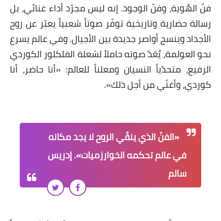
فنّ الهُوية، وفنّ الوجود. إنه ليس مجرّد أداء غنائي، بل
رسالة حضارية وتاريخية توفّر صوتاً شعبياً يعبّر عن روح
الأجداد وينسج أواصر جديدة بين الأجيال. وفي عالم يسرع
نحو العولمة، يُعَدّ صوته حاملاً لشعلة الفلكلور الكوردي
الرفيع، متحدّياً النسيان ومعلناً للعالم: «أنا حاضر، أنا
كوردي، وأغنّي من أجل ذلك».
«الفنّ الذي ينقّي الروح لا يجد مكانه
في عالم تحكمه الخوارزميات». إدريس
سالم