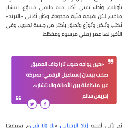
تأويلات، وأداء تقني أكثر منه طبقي متنوّع. انتشار
صاخب، لكن بقيمة فنّية محدودة، وكأن أغاني «الترند»
تُكتب وتُلحّن وتُوزّع وتُصوّر بأكثر من جلسة تصوير، وفي
الأخير لها عمر زمني مرسوم ومخطّط.
«حين يواجه صوت تارا جاف العميق
صخب بيسان إسماعيل الرقمي: معركة
غير متكافئة بين الأصالة والانتشار».
إدريس سالم
ثم تأتي أغنية
زياد الرحباني
«
بلا ولا شي
»، بعمقها