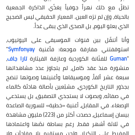
تظلّ مع ذلك نهراً جوفياً يغذّي الذاكرة الجمعية
بالحياة، وإن لم ترَه العين. المعيار الحقيقي ليس الضجيج
الذي يعلو اليوم، بل الصدى الذي يبقى غداً.
وأنا أتنقّل بين قنوات الموسيقى على اليوتيوب،
استوقفتني مفارقة موجعة: فأغنية
Symfonyay
"
"
Guman
للفنّانة الكوردية وعازفة القيثارة
تارا جاف
،
منشورة منذ عقد كامل، لم يتجاوز عدد مشاهداتها
سبعة عشر ألفاً، وموسيقاها وأغنيتها وصوتها تنضح
بجذور التاريخ الكوردي، مشبّعين بأصالة هادئة كالماء
في صفائه، وبصوت لا يستجدي التصفيق، بل يستدعي
الإصغاء. في المقابل، أغنية «خطية» للسورية الصاعدة
بيسان إسماعيل، حصدت أكثر من (223) مليون مشاهدة
في ثلاثة أشهر فقط، رغم بساطة نصّها واعتمادها
المفرط على التكرار، ولحن مستقيم بلا مفاجآت ولا