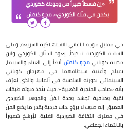
«إن قسطاً كبيراً من وجودك ككوردي
يكمن في فنّك الكوردي». مچو كندش
في مقابل موجة الأغاني الاستهلاكية السريعة، وعلى
الساحة الكوردية تحديداً، يعود الفنّان الكوردي وابن
مدينة كوباني
مچو كندش
أيضاً إلى الغناء والسينما،
بفيلم وأغنية سيطلقهما في مهرجان كوباني
السينمائي بدورته السادسة في ألمانيا، والذي يُعرَف
بأنه «صاحب الحنجرة الذهبية»؛ حيث يتّخذ صوته طبقات
نقية وصافية تجسّد وحدة الفنّ والجوهر الكوردي
العميق. إنه صوت لا يروّج لذات فردية بقدر ما يضع الفنّ
في معترك الثقافة الكوردية الغنية، ليُرسّخ شعوراً
بالانتماء الجماعي.