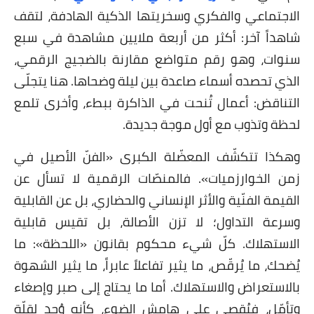
الاجتماعي والفكري وسخريتها الذكية الهادفة، لتقف
شاهداً آخر: أكثر من أربعة ملايين مشاهدة في سبع
سنوات، وهو رقم متواضع مقارنة بالضجيج الرقمي،
الذي تحصده أسماء صاعدة بين ليلة وضحاها. هنا يتجلّى
التناقض: أعمال تُنحت في الذاكرة ببطء، وأخرى تلمع
لحظة وتذوب مع أول موجة جديدة.
وهكذا تتكشّف المعضّلة الكبرى «الفنّ الأصيل في
زمن الخوارزميات». فالمنصّات الرقمية لا تسأل عن
القيمة الفنّية والأثر الإنساني والحضاري، بل عن القابلية
وسرعة التداول؛ لا تزن الأصالة، بل تقيس قابلية
الاستهلاك. كلّ شيء محكوم بقانون «اللحظة»: ما
يُضحك، ما يُرقّص، ما يثير تفاعلاً عابراً، ما يثير الشهوة
بالاستعراض والاستهلاك. أما ما يحتاج إلى صبر وإصغاء
وتأمّل، فيُقصى على هامش الضوء، كأنه وُجد لقلّة