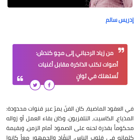
على مقام سبا
فيديوهات
إدريس سالم
اقتباسات روائية
أعداد جريدة سبا
من زياد الرحباني إلى مچو كندش:
أصوات تكتب الذاكرة مقابل أغنيات
تُستهلك في ثوانٍ
في العقود الماضية، كان الفنّ يمرّ عبر قنوات محدودة:
المذياع، الكاسيت، التلفزيون. وكان بقاء العمل أو زواله
محكوماً بقدرة لحنه على الصمود أمام الزمن، وبقيمة
كلماته في قلوب الناس. النقّاد والجمهور معاً كانوا