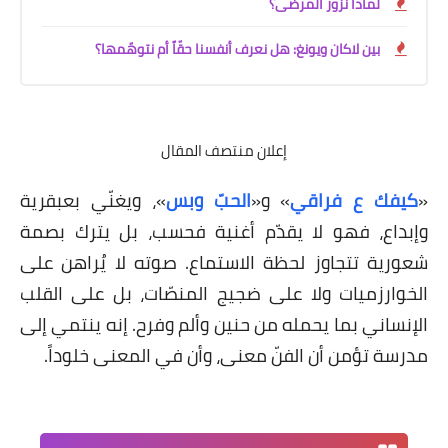
لماذا نزور المرضى؟
بين لاكان ويونغ: هل نعرف أنفسنا حقّاً أم نتوهّمها؟
إعلان منتصف المقال
«
كيفك ع فراقي
» و
«
الحبّ وبس
»
، ويغنّي بعبقرية
وإبداع، فهو لا يقدّم أغنية فحسب، بل يترك بصمة
شعورية تتجاوز لحظة الاستماع. صوته لا يُراهن على
الخوارزميات ولا على ضجيج المنصّات، بل على القلب
الإنساني بما يحمله من حنين وألم وفرح. إنه ينتمي إلى
مدرسة تؤمن أن الفنّ معنى، وأن في المعنى خلوداً.