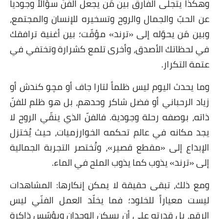
وهكذا يتجلّى الفارق بين مَن يجعل الفنّ سؤالاً وجودياً
عن الحبّ والجمال والروح وتسخيره للإنسان والمجتمع،
وبين مَن يحوّله إلى «ترند» مؤقّت؛ بين أغنية ترافقك
في لحظاتك الأصدق، وأخرى تلمع كشرارة وتختفي في
عتمة التكرار.
وما يحدث اليوم ليس ظلماً لتارا جاف أو مچو كندش أو
زياد الرحباني أو فضل شاكر وحدهم، بل هو ظلم للفنّ
ذاته، بوصفه رحلة وجودية. فالفنّ الذي ينقّي الروح لا
يجد مكانه في عالم تحكمه الخوارزميات، حيث يُختزل
الإبداع إلى «مقطع قصير»، وتُختصر التجربة الجمالية
إلى «ترند» يذوب كما يذوب الملح في الماء.
ومع ذلك، تبقى حقيقة لا يمكن إنكارها: المشاهدات
ليست معياراً للخلود؛ فما يخلّد العمل الفنّي ليس
الرقم، بل قدرته على أن يسكن الوجدان ويؤسّس ذاكرة