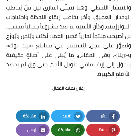
والانتشار اللحظي. وهنا يتجلّى الفارق بين فنّ يُخاطب
الوجدان العميق، وآخر يخاطب إيقاع اللحظة واحتياجات
الخوارزمية، وكأن الأغنية لم تعد مشروعاً جمالياً فحسب،
بل أصبحت منتجاً تجارياً قصير العمر: يُكتب ويُلحن ويُوزّع
ويُصوَّر على عجل، ليُستثمر في مقاطع «تيك توك»
و«ريلز»، وفي المقابل، ما يُبنى على أصالةٍ حقيقية
يتحوّل إلى إرث ثقافي طويل الأمد، حتى وإن لم يحصد
الأرقام الكبيرة.
إعلان نهاية المقال
نشر
تغريد
مشاركة
LinkedIn
Twitter
Facebook
حفظ
مشاركة
إرسال