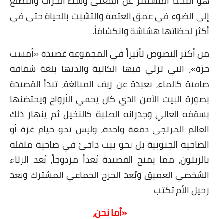
هو البحث المستمر عن المعنى وسط الخراب والتطلع
إلى الضوء في عمق العتمة والتشبث بالحياة حتى في
أكثر لحظاتها هشاشة وانكشافاً.
من أكثر النصوص تأثيراً في المجموعة قصيدة «أمست
حرّة»، التي ترثي فيها الكاتبة والدتها بلغة شفافة
صافية كالماء، بعيدة عن زيف المبالغة، تبدأ القصيدة
بصورة البيت الآمن الذي كان يحمي الأرواح ويحتضنها
بسقفه العالي وجدرانه الصلبة كالنخيل ثم ينهار ذلك
العالم المرتجى دفعة واحدة، وليس نحو خيام غزة أو
الضاحية الجنوبية بل نحو بيت دافئ في ضاحية مثقلة
بالزيتون، مما يمنح القصيدة بُعداً مزدوجاً، بُعد الرثاء
الشخصي العميق وبُعد الجرح الجماعي المشترك وبعد
رحيل الأم تكتب:
«أما نحن،