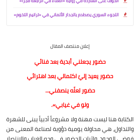
الخوف على الساردة في رواية «الغناء في الرابعة فجراً»
اللجوء السوري يصطدم بالجدار الألماني في «ترانيم التخوم»
إعلان منتصف المقال
حضور يجعلني أبدية بعد فنائي
حضور يعيد إليّ اكتمالي بعد اهترائي
حضور لعلّه ينصفني...
ولو في غيابي».
الكتابة هنا ليست مهنة ولا مشروعاً أدبياً يبنى للشهرة
والتداول، هي محاولة يومية دؤوبة لصناعة المعنى من
فوضى الوجود، وإثبات الحضور في وجه الغياب والانتصار