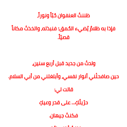
ظننتُ العنفوان حُبّاً ونوراً،
فإذا به ظلامٌ يُضيء الحُمق؛ فنبذته، واتخذتُ مكاناً
قصيّاً.
ولدتُ من جديد قبل أربع سنين،
حين صافحتْني أنوار نفسي، وأبلغتني من أبي السلام.
قالت لي:
حرّيتُكِ... على قدر وعيكِ
فكنتُ جيهان.