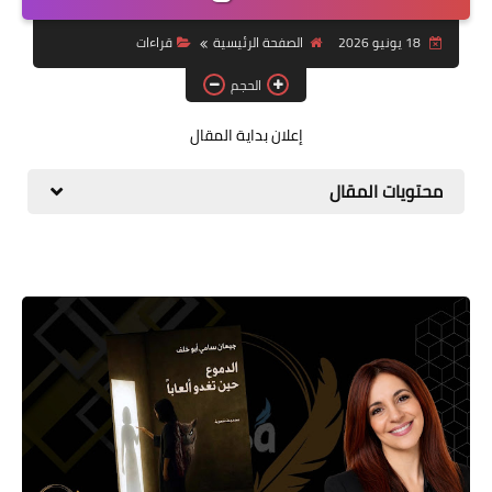
قصة قصيرة جداً
18 يونيو 2026
الصفحة الرئيسية
قراءات
قراءات
الحجم
دراسات
إعلان بداية المقال
مقالات
محتويات المقال
حوارات
فنون
شخصيات
ذاكرة كوباني
مواهب جديدة
منوعات