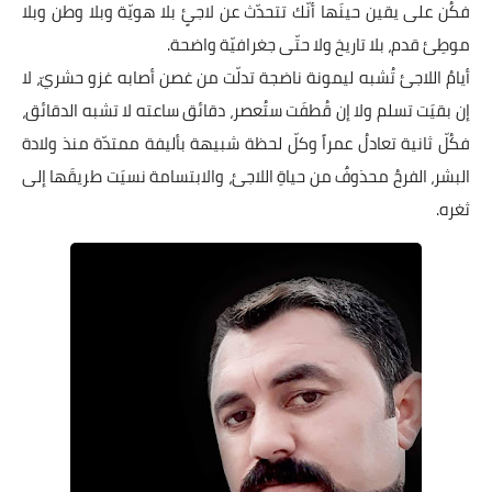
فكُن على يقين حينَها أنّك تتحدّث عن لاجئٍ بلا هويّة وبلا وطن وبلا
موطِئ قدم، بلا تاريخ ولا حتّى جغرافيّة واضحة.
أيامُ اللاجئ تُشبه ليمونة ناضجة تدلّت من غصن أصابه غزو حشريّ، لا
إن بقيَت تسلم ولا إن قُطفَت ستُعصر، دقائق ساعته لا تشبه الدقائق،
فكُلّ ثانية تعادلُ عمراً وكلّ لحظة شبيهة بأليفة ممتدّة منذ ولادة
البشر، الفرحُ محذوفٌ من حياةِ اللاجئ، والابتسامة نسيَت طريقَها إلى
ثغره.