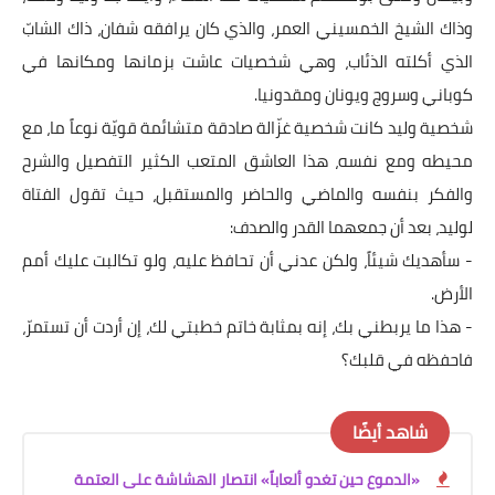
وذاك الشيخ الخمسيني العمر، والذي كان يرافقه شفان، ذاك الشابّ
الذي أكلته الذئاب، وهي شخصيات عاشت بزمانها ومكانها في
كوباني وسروج ويونان ومقدونيا.
شخصية وليد كانت شخصية غزّالة صادقة متشائمة قويّة نوعاً ما، مع
محيطه ومع نفسه، هذا العاشق المتعب الكثير التفصيل والشرح
والفكر بنفسه والماضي والحاضر والمستقبل، حيث تقول الفتاة
لوليد، بعد أن جمعهما القدر والصدف:
- سأهديك شيئاً، ولكن عدني أن تحافظ عليه، ولو تكالبت عليك أمم
الأرض.
- هذا ما يربطني بك، إنه بمثابة خاتم خطبتي لك، إن أردت أن تستمرّ،
فاحفظه في قلبك؟
شاهد أيضًا
«الدموع حين تغدو ألعاباً» انتصار الهشاشة على العتمة