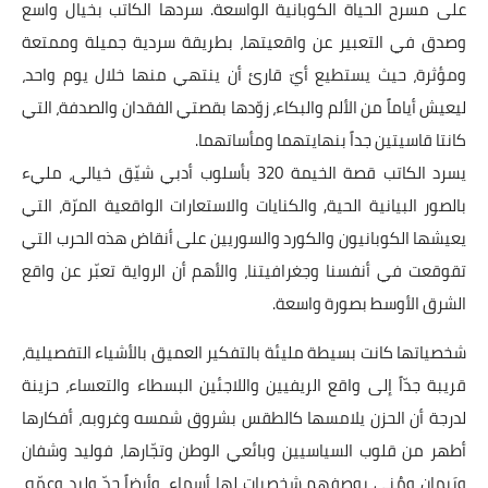
على مسرح الحياة الكوبانية الواسعة. سردها الكاتب بخيال واسع
وصدق في التعبير عن واقعيتها، بطريقة سردية جميلة وممتعة
ومؤثرة، حيث يستطيع أيّ قارئ أن ينتهي منها خلال يوم واحد،
ليعيش أياماً من الألم والبكاء، زوّدها بقصتي الفقدان والصدفة، التي
كانتا قاسيتين جداً بنهايتهما ومأساتهما.
يسرد الكاتب قصة الخيمة 320 بأسلوب أدبي شيّق خيالي، مليء
بالصور البيانية الحية, والكنايات والاستعارات الواقعية المرّة، التي
يعيشها الكوبانيون والكورد والسوريين على أنقاض هذه الحرب التي
تقوقعت في أنفسنا وجغرافيتنا، والأهم أن الرواية تعبّر عن واقع
الشرق الأوسط بصورة واسعة.
شخصياتها كانت بسيطة مليئة بالتفكير العميق بالأشياء التفصيلية،
قريبة جدّاً إلى واقع الريفيين واللاجئين البسطاء والتعساء، حزينة
لدرجة أن الحزن يلامسها كالطقس بشروق شمسه وغروبه، أفكارها
أطهر من قلوب السياسيين وبائعي الوطن وتجّارها، فوليد وشفان
وبَيمان ومُنى بوصفهم شخصيات لها أسماء، وأيضاً جدّ وليد وعمّه،