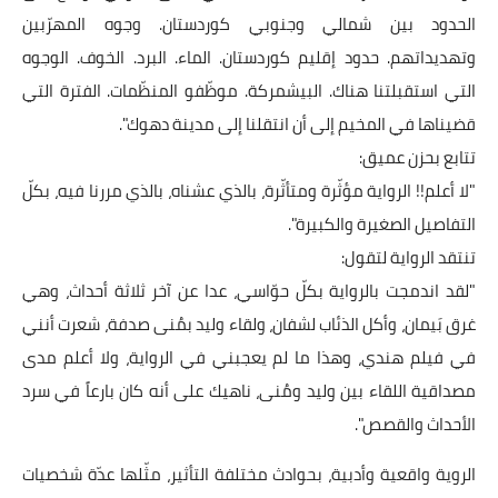
الحدود بين شمالي وجنوبي كوردستان. وجوه المهرّبين
وتهديداتهم. حدود إقليم كوردستان. الماء. البرد. الخوف. الوجوه
التي استقبلتنا هناك. البيشمركة. موظّفو المنظّمات. الفترة التي
قضيناها في المخيم إلى أن انتقلنا إلى مدينة دهوك".
تتابع بحزن عميق:
"لا أعلم!! الرواية مؤثّرة ومتأثّرة، بالذي عشناه، بالذي مررنا فيه، بكلّ
التفاصيل الصغيرة والكبيرة".
تنتقد الرواية لتقول:
"لقد اندمجت بالرواية بكلّ حوّاسي، عدا عن آخر ثلاثة أحداث، وهي
غرق بَيمان، وأكل الذئاب لشفان، ولقاء وليد بمُنى صدفة، شعرت أنني
في فيلم هندي، وهذا ما لم يعجبني في الرواية، ولا أعلم مدى
مصداقية اللقاء بين وليد ومُنى، ناهيك على أنه كان بارعاً في سرد
الأحداث والقصص".
الروية واقعية وأدبية، بحوادث مختلفة التأثير، مثّلها عدّة شخصيات