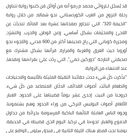
قد يُسجّل لـلروائي محمد م رمو أنه من أوائل مَن كتبوا رواية تتناول
رحلة النزوح من الغرب الكوردستاني نحو شماله، من خلال رواية
"الخيمة 320". التي تتجاوز صفحاتها عشرة بعد المائة، تتحدّث عن
اللاجئ والمخيّمات بشكل أساسي، وعن الوطن، والحرب، والتشرّد،
ومجزرة كوباني التي راح ضحيتها أكثر من 600 مدني، واللجوء نحو
أوروبا حيث الغرق والغربة والمرارة، قرأتها بشكل مشترك مع
صديقتي النازحة "دوزكين حمي"، التي ردّت عليّ بقراءتها ونقدها،
عند الانتهاء من الرواية:
"تذّكرت كلّ شيء حدث، حقائبنا الثقيلة المليئة بالألبسة والاحتياجات
والطعام البائت. أصوات القذائف. الدخّان المتصاعد من كلّ شيء.
خروجنا من البيت. إحدى عشر يوماً قضيناها على الحدود. الغبار.
الألغام. أصوات البوليس التركي من وراء الحدود وهم يشتموننا.
وجوه الناس العابثة التائهة الباكية المرسومة بخرائط من جداول
الدموع والغبار. لجوءنا في تركيا. اليوم الذي قضيناه في الحديقة.
نومنا تحت المطر هناك. الليلة الثانية في فندق سلوبي الواقع على