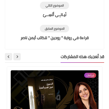
الموضوع التالي
لّيـالـِـي أَنَسِــيّ
الموضوع السابق
قراءة في رواية " روجين " للكاتب أيمن ناصر
قد تُعجبك هذه المشاركات
قراءات