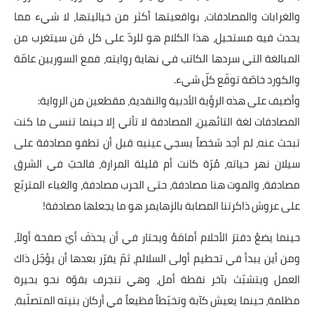
والغرابات والمصادفات، بواقعيتها أكثر من خياليتها، لا شيء مما
يحدث فيه مستحيل، هذا الكلام هو للردّ على كل مَن سيتغرب من
المبالغة التي سردها الكاتب في نهاية روايته، فمع السوريين عامّة
والكورد خاصّة توقّع كلّ شيء.
وأضيف على هذه الرؤية الأدبية والنقدية، مقطعين من الرواية:
المصادفات لغة التائهين، المصادفة لا تأتي إلا حينما تنسى ما كنت
تبحث عنه، لم أجد شخصاً يسجي عينيه قبل أن تطفو مصادفة على
سيلان نهر حياته، مُرّة كانت أم قليلة المرارة، فالحبّ في الشرق
مصادفة، والموت هنا مصادفة، حتى الحرب مصادفة، والغباء المتربّع
على عروش ذاكرتنا المصابة بالزهايمر هو ما يجعلها مصادفة!
حينما يضعُ دفترَ الأحلام أمامَهُ ويحتار في أن يحذفَ أيّ صفحة أولاً،
ومن أين يبدأ في تحطيم أولى السلالم، ثمّ يقرّر بعدها أن يؤجّل ذاك
العمل ويتشبّث بآخر نقطة أمل، وهي تنجرف بقوّة نحو بحيرة
مظلمة، حينما يعيش كآبة وتخبّطاً فظيعاً في أركان بنيته المتصلّبة،