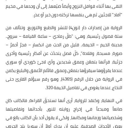
التقى بها أثناء قوافل النزوح وأيضاً ضيّعها، إلى أن وجدها في مخيم
"آفاد" للاجئين، ثم هي بنفسها تركته دون خبر أو عذر.
الرواية من إصدارات دار (نون4) للنشر والطبع والتوزيع، وتتألف من
ستة فصول رئيسية، وهي: "ظلّ رماديّ – ساعة القيامة – سروج..
مدينة الخيم – الخيمة.. قليل من الحبّ من انكسار – فجرٌ أحمرٌ –
صورة، مسبحة، وقلادة"، كلّ فصل يتحدّث عن أفكار رئيسية وأخرى
جزئية، قرأتها بتمعّن وعمق شديدين، وأيّ لاجئ كوردي أو سوري
عندما يقرؤوها سيقرؤها بتمعّن وعمق، فالألم الأعمق والبليغ يكمن
في الرواية من خلال الرقم (4365)، وهو رقم سيؤلم القارئ حتى
النخاع، عندما يغوص في تفاصيل الخيمة 320.
في النهاية، وكنقد للرواية، أرى أنها تستحقّ القراءة، فالكاتب كان
صانعاً ومبدعاً في إخراج روايته للنور، بأحداثها وتفاصيلها
وشخصياتها وزمانها ومكانها، ولكي لا يقول أحد بأن الكاتب بالغ في
بعض الأحداث الصدفية، عليه أن يدرك أولاً أن سوريا بلد الحروب