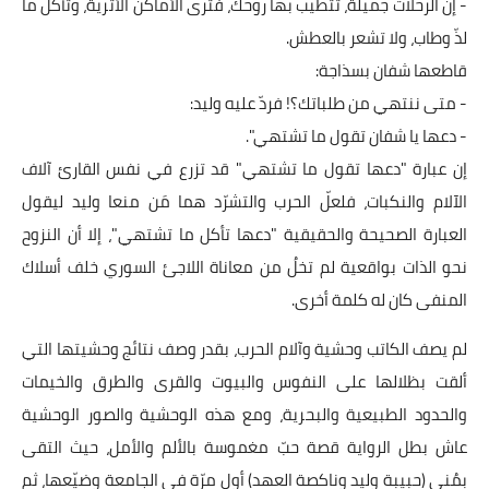
- إن الرحلات جميلة، تتطيّب بها روحك، فترى الأماكن الأثرية، وتأكل ما
لذّ وطاب، ولا تشعر بالعطش.
قاطعها شفان بسذاجة:
- متى ننتهي من طلباتك؟! فردّ عليه وليد:
- دعها يا شفان تقول ما تشتهي".
إن عبارة "دعها تقول ما تشتهي" قد تزرع في نفس القارئ آلاف
الآلام والنكبات، فلعلّ الحرب والتشرّد هما مَن منعا وليد ليقول
العبارة الصحيحة والحقيقية "دعها تأكل ما تشتهي"، إلا أن النزوح
نحو الذات بواقعية لم تخلُ من معاناة اللاجئ السوري خلف أسلاك
المنفى كان له كلمة أخرى.
لم يصف الكاتب وحشية وآلام الحرب، بقدر وصف نتائج وحشيتها التي
ألقت بظلالها على النفوس والبيوت والقرى والطرق والخيمات
والحدود الطبيعية والبحرية، ومع هذه الوحشية والصور الوحشية
عاش بطل الرواية قصة حبّ مغموسة بالألم والأمل، حيث التقى
بمُنى (حبيبة وليد وناكصة العهد) أول مرّة في الجامعة وضيّعها، ثم