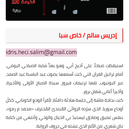
على مقام سبا
فيديوهات
اقتباسات روائية
إدريس سالم / خاص سبا
أعداد جريدة سبا
idris.heci.salim@gmail.com
استيقظت صباحاً. على أحيح أبي، وهو يعدُّ شايه الصباحي اليومي.
أمام تراتيل القرآن التي كنت أسمعها بصوت عبد الباسط عبد الصمد،
عبر اليوتيوب، تلاها ترنيمات فيروز، سيدة الصباح الأولى والأخيرة،
وأخيراً أغاني شفان برور.
كنت بحاجة ماسّة إلى جلسة هادئة دافئة، لأقرأ الوجع الكوباني، ككلّ
أوجاع سوريا، الذي سرّده الروائي المُبتدئ المُحترف «محمد م رمو»،
بنفس عميق وصادق، ليستبدّ بي الخيال والوحي، وأنتهي من كتابة
نصّ شعري، من الألم الذي عشته في حروف الرواية.