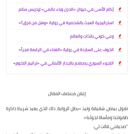
رُكام الأسى في ديوان «الحزن وباء عالمي» لإدريس سالم
استراتيجية العبث بالشخصية في رواية «وهل من فرق؟»
وعي كوني بالذات والعالم
الخوف على الساردة في رواية «الغناء في الرابعة فجراً»
اللجوء السوري يصطدم بالجدار الألماني في «ترانيم التخوم»
إعلان منتصف المقال
تقول بيمان، شقيقة وليد «بطل الرواية، ذاك الذي يعيد شريط ذاكرة
طفولتنا ومأساة لجوئنا»:
"صديقتي قالت لي: