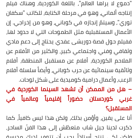
"دموع لا يراها العالم"، باللغة الكوردية، وهناك فيلم
إنتاجه ألماني، وهو في مرحلة الكتابة، للكاتب "سكفان
توري"، وسيتمّ إنجازه في كوباني، وهو من إخراجي. إن
الأعمال المستقبلية مثل الطموحات التي لا حدود لها،
ففيلم حول قصة دوريشى عفدي يحتاج إلى دعم مادي
وثقافي وفني واجتماعي كبير، والكثير من الأفلام عن
الملاحم الكوردية، أفلام عن مستقبل المنطقة، أفلام
وثائقية سينمائية عن حرب كوباني، وأيضاً سلسلة أفلام
الرعب، وأعمال درامية كوميدية على شكل لوحات.
– هل من الممكن أن تشهد السينما الكوردية في
غربي كوردستان حضوراً إقليمياً وعالمياً في
المستقبل؟
أنا على يقين، وأؤمن بذلك، ولكن هذا ليس كافياً، كما
ذكرت لدينا جيل شاب متعطّش إلى هذا الفنّ الساحر،
ولكن لكي تنتج أستاذاً يجب أن تتوفر لديك مدرسة