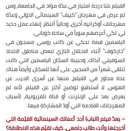
الفيلم نلنا درجة امتياز في عدّة مواد في الجامعة، ومن
ثم عرض في مهرجان "كييف" السينمائي الدولي وعدّة
مهرجانات أوكرانية أخرى، وحالياً أنتظر إنهاء عمل جديد
لي، لكي أعرضهم سوياً في ساحة كوباني.
الياسمين قصة تحكي عن كاتب روسي مسجون في
"خاركوف" أثناء الاحتلال النازي لبعض مناطق الاتحاد
السوفيتي آنذاك، وحبيبة السجّان الياسمين التي كانت
تتلقى شعراً من السجين، على أنها للسجّان، وأيضاً هناك
عدة محاور في الفيلم، منها عن أسرى الحرب، عن
الهوس، لا أستطيع توضيح أكثر عن الفيلم، لأنه لم
يعرض بعد على الإنترنت أو قناة تلفزيونية، لأسباب
المهرجانات القادمة التي أودّ المشاركة فيها.
– يعدّ فيلم (الباب) أحد أعمالك السينمائية القيّمة التي
أخرجتها وأنت طالب جامعي. كيف تقيّم هذه الانطلاقة؟