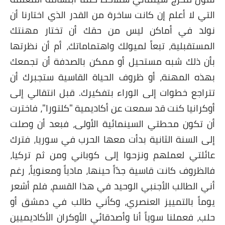
التي لا أعلم إن كانت ساخرة من القدر الذي اختارنا أن
نولد في أماكن ليس من حقك أن تختار مهنتك
المستقبلية، تبعاً لميولك واهتماماتك، أم أن نظرتها
بأن ذلك شبه مستحيل أو ممكن بالصدفة أن تجمعك
بهذه المهنة، أو ظروف الحياة القاسية ستجبرك أن
تتراجع خطوات إلى الوراء بتفكيرك. قبل انتقالي إلى
أوكرانيا كنت قد سمعت عن أكاديمية "كلتورا"، فاخترت
أن تكون محطتي السينمائية الأولى، فبعد أن وصلت
إلى السنة الثانية بدأت معها الحرب في سوريا، فترك
عائلتي لعملهم ونزحوا إلى كوباني ومن ثم تركيا،
فالظروف كانت قاسية جدّاً حينها، مادياً ومعنوياً، رغم
أني الطالب الأجنبي الوحيد في هذا القسم، فلم أشعر
يوماً بالتمييز العنصري، وكأني طالب في دمشق أو
حلب، فعملنا سوياً أنا وأصدقائي الأوكران الأكاديميين