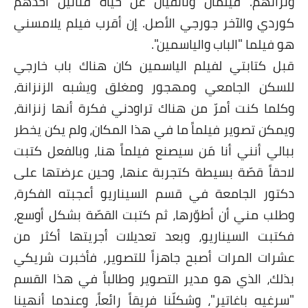
وتراثهم. فيلمان وثائقيان عن حياة فنانَين أحدهم
كوردي والآخر جورجي الأصل. إن أقرب فيلم يلامسني
هو فيلما "الباب والياسمين".
قبل كتابتي لفيلم الياسمين كان هناك باب خارجي
للسكن الجامعي ومهجور ومغلق ويشبه الزنزانة،
وكلما كنت أمرّ من هناك تراودني فكرة أنها زنزانة،
ويمكن تصوير فيلماً ما في هذا المكان، ولم يكن يخطر
ببالي أنني أنا مَن سيصنع فيلماً هنا، وبالفعل كتبت
لاحقاً قصّة بسيطة كتجربة عنها، وحين عرضتها على
دكتور الجامعة في قسم السيناريو أعجبته الفكرة،
وطلب مني أن أطوّرها، ثم كتبت القصّة بشكل أوسع،
فكتبت السيناريو، وبعد تعديلات أجريتها أكثر من
عشرات المرات أصبح جاهزاً للتصوير، فأخبرت شريكي
بذلك، الذي هو مدير التصوير وطالباً في هذا القسم
"سرغيه باغاتير"، وشكلّنا فريقاً رائعاً، وعندما أنهينا