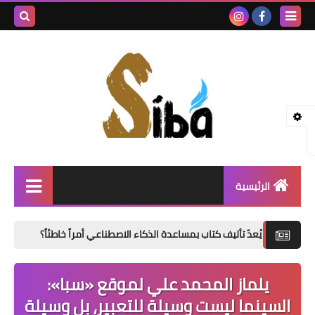
بحث هذه
المدونة
الإلكتروني
الرئيسية
إصدارات جديدة
أليف كتاب بمساعدة الذكاء الاصطناعي أمراً خاطئاً؟
«الدموع حين تغدو 
شعر
يلماز المحمد علي لموقع «سبا»:
نصوص
السينما ليست وسيلة للتعبير، بل وسيلة
قصة قصيرة