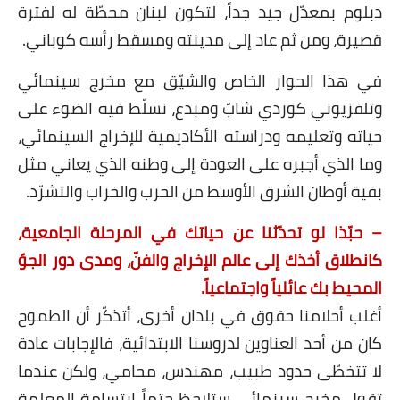
دبلوم بمعدّل جيد جداً، لتكون لبنان محطّة له لفترة
قصيرة، ومن ثم عاد إلى مدينته ومسقط رأسه كوباني.
في هذا الحوار الخاص والشيّق مع مخرج سينمائي
وتلفزيوني كوردي شابّ ومبدع، نسلّط فيه الضوء على
حياته وتعليمه ودراسته الأكاديمية للإخراج السينمائي،
وما الذي أجبره على العودة إلى وطنه الذي يعاني مثل
بقية أوطان الشرق الأوسط من الحرب والخراب والتشرّد.
– حبّذا لو تحدّثنا عن حياتك في المرحلة الجامعية،
كانطلاق أخذك إلى عالم الإخراج والفنّ، ومدى دور الجوّ
المحيط بك عائلياً واجتماعياً.
أغلب أحلامنا حقوق في بلدان أخرى، أتذكّر أن الطموح
كان من أحد العناوين لدروسنا الابتدائية، فالإجابات عادة
لا تتخطّى حدود طبيب، مهندس، محامي، ولكن عندما
تقول مخرج سينمائي ستلاحظ حتماً ابتسامة المعلمة