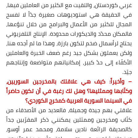
غربي كوردستان، والتقيت مع الكثير من العاملين فيها،
في الحقيقة هي استوديوهات صغيرة جدّاً لا تفسح
المجال للكثير من الأعمال والبرامج من خلال تنوّعها،
فالمكان محدّد والديكورات محدودة. الإنتاج التلفزيوني
يحتاج لرأسمال ضخم لتكون بارزة، وهذا ما لم أجده هنا،
ولكن يعملون بشكل جيد رغم ضعف الخبرة والعاملين
الأكفّاء إلى حدّ كبير، إمكانياتهم متواضعة وإنتاجهم
جيّد.
– وأخيراً: كيف هي علاقتك بالمخرجين السوريين،
وكتّابها وممثليها؟ وهل لك رغبة في أن تكون حاضراً
في السينما السورية العربية كمخرج الكوردي؟
علاقتي بهم جيدة وجميلة، فالعديد من الأصدقاء من
كتّاب ومخرجين وممثلين يمكنني ذكر المقرّبين جداً
كالصديقة الرائعة نادين سلامة، ومحمد عمر أوسو،