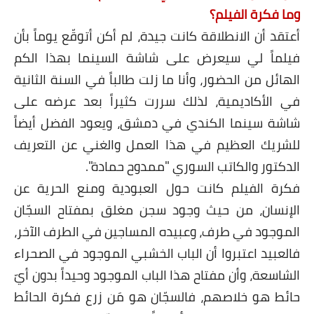
وما فكرة الفيلم؟
أعتقد أن الانطلاقة كانت جيدة، لم أكن أتوقّع يوماً بأن
فيلماً لي سيعرض على شاشة السينما بهذا الكم
الهائل من الحضور، وأنا ما زلت طالباً في السنة الثانية
في الأكاديمية، لذلك سررت كثيراً بعد عرضه على
شاشة سينما الكندي في دمشق، ويعود الفضل أيضاً
للشريك العظيم في هذا العمل والغني عن التعريف
الدكتور والكاتب السوري "ممدوح حمادة".
فكرة الفيلم كانت حول العبودية ومنع الحرية عن
الإنسان، من حيث وجود سجن مغلق بمفتاح السجّان
الموجود في طرف، وعبيده المساجين في الطرف الآخر،
فالعبيد اعتبروا أن الباب الخشبي الموجود في الصحراء
الشاسعة، وأن مفتاح هذا الباب الموجود وحيداً بدون أيّ
حائط هو خلاصهم، فالسجّان هو مَن زرع فكرة الحائط