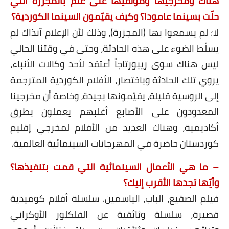
هناك ومخرجيها ومؤلّفيها على علم بالمجزرة التي
حلّت بسينما عامودا؟ وكيف يقيّمون السينما الكوردية؟
لا؛ لم يسمعوا بها (المجزرة)، وذلك لأن الإعلام آنذاك لم
يسلّط الضوء على هذه الحادثة، وحتى في وقتنا الحالي
ليس هناك سوى ريبورتاجاً أعتقد لأحد وكالات الأنباء،
يروي تلك الحادثة وباختصار، الأفلام الكوردية المترجمة
إلى الروسية قليلة، يقيّمونها بجيدة، وخاصة أن مخرجينا
المعدودون على الأصابع أغلبهم يعملون بطرق
أكاديمية، وهناك العديد من الأفلام لمخرجي إقليم
كوردستان حاضرة في المهرجانات السينمائية العالمية.
– ما هي الأعمال السينمائية التي قمت بتنفيذها؟
وأيّها تجدها الأقرب إليك؟
فيلم الصقيع، الباب، الياسمين. سلسلة أفلام كوميدية
قصيرة، سلسلة وثائقية عن الفلكلور الأوكراني