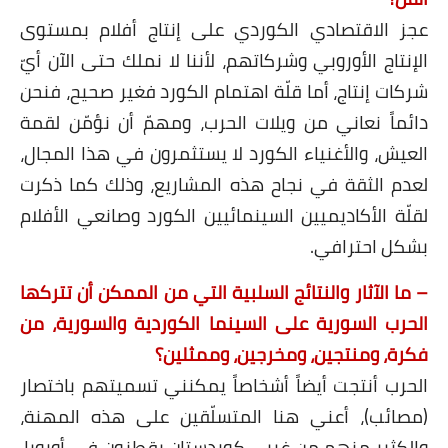
عجز الاقتصادي الكوردي على إنتاج أفلام بمستوى
الإنتاج الأوروبي وشركاتهم، لأننا لا نملك حتى الآن أيّ
شركات إنتاج، أما قلّة اهتمام الكورد فغير صحيح، فنحن
دائماً نعاني من ويلات الحرب، ومهمّ أن نؤمّن لقمة
العيش، والأغنياء الكورد لا يستثمرون في هذا المجال،
لعدم الثقة في نجاح هذه المشاريع، وذلك كما ذكرت
لقلّة الأكاديميين السينمائيين الكورد وصانعي الأفلام
بشكل احترافي.
– ما الآثار والنتائج السلبية التي من الممكن أن تتركها
الحرب السورية على السينما الكوردية والسورية، من
فكرة، ومنتجين، ومخرجين، وممثلين؟
الحرب أنتجت أيضاً أشخاصاً يمكنني تسميتهم باختصار
(مصائب)، أعني هنا المتسلّقين على هذه المهنة،
والكثير منهم من غربي كوردستان يقطنون في أوروبا،