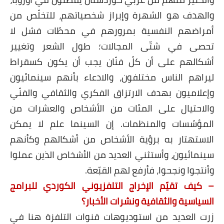
والهدف هو الشهرة وإبراز شخصياتهم، للتخلّص من
أمراضهم النفسية بمرورهم في محطّات فشل لا
تحصى في شتّى المجالات؛ طول الشعر وتغيير
أشكالهم على أن كلّ فنّان يجب أن يكون كسقراط
ليراهم الناس مختلفون، والادعاء بأنهم سينمائيون
وإعلاميون بهدف الارتزاق الفكري والثقافي والفنّي
والاحتيال على المئات من الأشخاص والعشرات من
المؤسّسات والمنظمات. إن السينما علم لا يمكن
الاستهتار به برؤية الأشخاص من أشكالهم وكأنهم
سينمائيون، وأستثني العديد من الأشخاص الذين عملوا
وأنتجوا ونجحوا، فأرفع لهم القبّعة.
– كيف تقيّم الإخراج التلفزيوني الكوردي للبرامج
السياسية والثقافية ونشرات الأخبار؟
زرت العديد من استوديوهات قنوات التلفزة هنا في