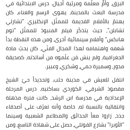
البزق، وأمٍّ معلّمة ومربّية أجيال. درس الابتدائية في
مدرسة البعث بالمدينة، يهوى الرسم والغناء، كان
يهتمّ بالأفلام القديمة للممثّل الإنكليزي "تشارلي
تشابلن"، حيث يتذكّر فيلم المنبوذ للممثّل "توم
هانكس" وأفلام سينمائية أخرى، ومن هذه النقطة بدأ
شغفه واهتمامه لهذا المجال الفنّي، كان يحبّ مادة
الجغرافية، ولم ينسَ مَن علّموه من أساتذته، كصديقة
مدور، وسميرة حمي، وشكري، وعبير.
انتقل للعيش في مدينة حلب، وتحديداً حيّ الشيخ
مقصود الشرقي، الكوردي بساكنيه، درس المرحلة
الإعدادية في مدرسة ابن الرشد، كانت فترة مذهلة
وانتقالية بالنسبة له، خاصة وأنه تعرّف على أصدقاء
جدد، زاروا معاً الحدائق والمطاعم الشعبية وسينما
"الأوبرا" بشارع القوتلي، حصل على شهادة التاسع، ومن