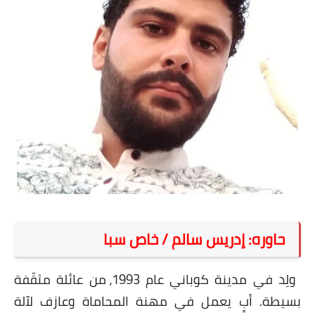
على مقام سبا
فيديوهات
اقتباسات روائية
أعداد جريدة سبا
حاوره: إدريس سالم / خاص سبا
ولِد في مدينة كوباني عام 1993، من عائلة مثقّفة
بسيطة. أبٍ يعمل في مهنة المحاماة وعازف لآلة