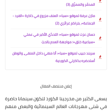
المدمّر والممزّق (3)
مازن عرفة لموقع «سبا»: العنف مزروع في ذاكرة «الفرد -
الجماعة»، بتراكم غرائزي (2)
حسان عزت لموقع «سبا»: التحدّي الأكبر في عملي
«سباعية خلق»؛ مواجهة العدم بالحبّ
سربند حبيب لموقع «سبا»: أنا منفيّ داخل المنفى، والوطن
أستحضره بذاكرتي الكوردية
إعلان منتصف المقال
يسعى الكثير من مخرجينا الكورد لتكون سينمانا حاضرة
في شتى مهرجانات العالم السينمائية والبعض منهم