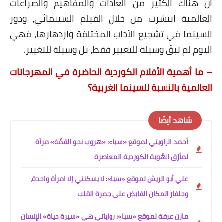
أن هناك الكثير من العادات والمفاهيم والصراعات
العالمية انتشرت من خلال الفيلم السينمائي، ودور
السينما في تشجيع الآداب المختلفة وازدهارها، فهي
اليوم لم تبقَ وسيلة للتعبير فقط، بل وسيلة للتغيير.
– ما أهمية الأفلام الكوردية الحاضرة في المهرجانات
العالمية بالنسبة للسينما الغربية؟
شاهد أيضًا
أحمد الزاويتي لموقع «سبا»: «هروب نحو القمّة» مرآة
لمأزق الهُوية الكوردية المعاصرة
علي أبو الريش لموقع «سبا»: لا يسكنني إلا امرأة واحدة،
وجلفار المكان القابض على جمرة القلب
مازن عرفة لموقع «سبا»: رواياتي هي «سيرة حياة» الإنسان