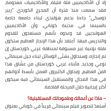
إلا أن الأكاديميين قلة قليلة، والأكاديميات معدومة،
فقد سمعت منذ فترة أن المخرج الكوردي "ريبر
دوسكي" جاءنا بدعم هولندي لبناء جامعة خاصة
بالسينما في مدينة كوباني، وأن الأكاديميين
الهولنديين قد وعدوه بأنهم مستعدون للقدوم
والتدريس فيها. أعتقد بأن هذا الإنجاز العظيم ستكون
نقلة نوعية غير مسبوقة لمنطقة غربي كوردستان إن
تم إنجازه، وسنحاول بشتّى الوسائل لبناء جيل سينمائي
نوعي وجديد، فأبناء غربي كوردستان من عشّاق هذا
الفنّ العظيم، ويحاول الكثيرون العمل بأبسط أدواتهم
في هذا المجال، والمستقبل السينمائي فيه سيكون
أكثر إيجابية خلال المرحلة القادمة.
– ماذا عن أعمالك وطموحاتك المستقبلية؟
أستعدّ لتصوير فيلم سينمائي قريباً في كوباني بعنوان