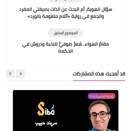
سؤال الهوية، أم البحث عن الذات بصيغتي المفرد
والجمع في رواية «أثلام ملغومة بالورد»
الموضوع السابق
مقامُ الهواء.. شعرٌ صوفيٌّ للنخبة ودروسٌ في
الحكمة
قد تُعجبك هذه المشاركات
قصة قصيرة جدا