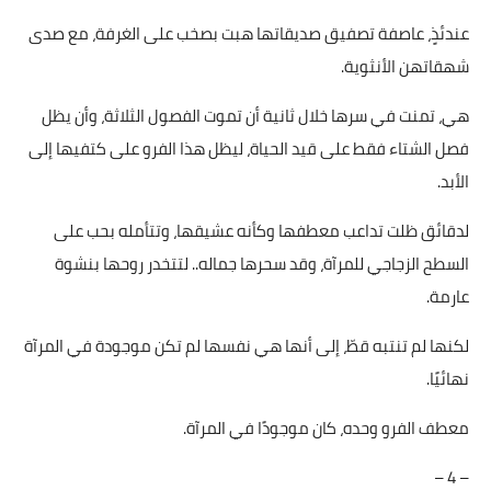
عندئذٍ، عاصفة تصفيق صديقاتها هبت بصخب على الغرفة، مع صدى
شهقاتهن الأنثوية.
هي، تمنت في سرها خلال ثانية أن تموت الفصول الثلاثة، وأن يظل
فصل الشتاء فقط على قيد الحياة، ليظل هذا الفرو على كتفيها إلى
الأبد.
لدقائق ظلت تداعب معطفها وكأنه عشيقها، وتتأمله بحب على
السطح الزجاجي للمرآة، وقد سحرها جماله.. لتتخدر روحها بنشوة
عارمة.
لكنها لم تنتبه قطّ، إلى أنها هي نفسها لم تكن موجودة في المرآة
نهائيًا.
معطف الفرو وحده، كان موجودًا في المرآة.
– 4 –