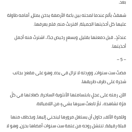
بعد.
شهقتْ بألم عندما لمحته بين باعة الأرصفة يدخن بملل، أمامه طاولة
عليها كل أحذيتها الجميلة، اقتربتْ منه، فلم يعرفها.
عندئذٍ.. قبل دمعتها بقليل، وبسعرٍ رخيص جدًا.. اشترتْ منه أجمل
أحذيتها.
– 5 –
مضتْ ست سنوات، ووردته لا تزال في يده، وهو على مقعدٍ بجانب
شجرة على طرف طريقها.
الآن، رمته على عجلٍ بابتسامتها الأنثوية الساحرة، كعادتها في كلّ
مرّة تشاهده.. ثمَّ تابعتْ سيرها بشيءٍ من اللامبالاة.
وللمرة الألف، حاول أن يستغل مرورها لينحني إليها، ويخطف منها
قبلة رقيقة، تنتشل روحه من عتمة ست سنوات أمضاها بحزن، وهو لا