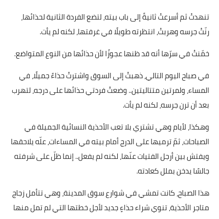
تنهدتْ ثم أسرعتْ ثانيةً إلى باب بيته، لتضع الفردة الثانية لحذائها،
رنّتْ جرسه وهربتْ، انتظرته طويلًا في غرفتها، لكنه لم يأت.
خمّنتْ في سرّها أنه قد ظنها عجوزًا لأن حذائها من النوع المتواضع.
في صباح اليوم التالي، ذهبتْ إلى السوق واشترتْ حذاءً جميلًا، في
المساء، ولمرتين متتاليتين.. وضعتْ فردتي حذائها على درجه، لتهرب
بعد أن ترن جرسه، لكنه لم يأت.
وهكذا، لأيام وهي تشتري بلا تعب الأحذية النسائية الجميلة في
الصباحات، ثمّ ترميها على الدرج أمام بيته في المساءات، علّه يلاحقها
ويفتش بين أرجل الفتيات عنّها، لكنه لم يفعل.. إنما ظلّ على شرفته
جالسًا يدخن بملل كعادته.
هذا الصباح، كانت تمشي في شوارع سوق المدينة، وهي تتأمل زجاج
متاجر الأحذية، تنوي شراء حذاءٍ جديد لأجل خطتها التي لم تمل منها