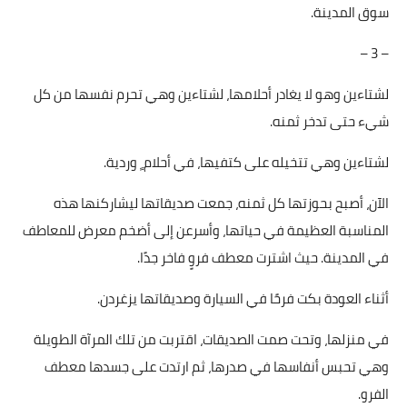
سوق المدينة.
– 3 –
لشتاءين وهو لا يغادر أحلامها، لشتاءين وهي تحرم نفسها من كل
شيء حتى تدخر ثمنه.
لشتاءين وهي تتخيله على كتفيها، في أحلام ٍ وردية.
الآن، أصبح بحوزتها كل ثمنه، جمعت صديقاتها ليشاركنها هذه
المناسبة العظيمة في حياتها، وأسرعن إلى أضخم معرض للمعاطف
في المدينة. حيث اشترت معطف فروٍ فاخر جدًا.
أثناء العودة بكت فرحًا في السيارة وصديقاتها يزغردن.
في منزلها، وتحت صمت الصديقات، اقتربت من تلك المرآة الطويلة
وهي تحبس أنفاسها في صدرها، ثم ارتدت على جسدها معطف
الفرو.