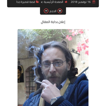
16 نوفمبر 2018
الصفحة الرئيسية
قصة قصيرة جدا
قصة قصيرة جداً
الحجم
قراءات
إعلان بداية المقال
دراسات
مقالات
حوارات
فنون
شخصيات
ذاكرة كوباني
مواهب جديدة
منوعات