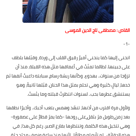
على مقام سبا
فيديوهات
اقتباسات روائية
القاص : مصطفى تاج الدين الموسى
أعداد جريدة سبا
-1-
انحنى إليها كما ينحني أميرٌ رقيق القلب إلى وردة، وقبّلها بلطف
على جبينها. لطالما تمنّتْ في أعماقها مثلَ هذه القبلة، منذ أن
تزوّجا من سنوات.. بهدوءٍ، وكأنها ريشة رسام، سبابته داعبتْ أنفها ثم
خدها، ليالٍ كثيرة وهي تحلم بمثل هذا الحنان. قبّلها ثانيةً، وهو
يستنشق عطرها بحب.. لسنوات انتظرتْ قبلته وما يئستْ.
ولأول مرة اقترب من أذنها، تنهّد وهمس بتعب: أحبك.. وأخيرًا نطقها
بعد زمن ٍطويل مرّ بثقل ٍعلى روحها -كما يمرّ قطارٌ على عصفورة-
وهي تتخيل هذه الكلمة، وتنتظرها بفارغ الصبر. رغم كل هذا، في
هذه الدقائق.. لم تأبه له مطلقًا.. لأنها منذ ساعة ونصف مجرّد جثة.