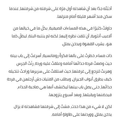
أحبّتْه جدًا بعد أن شاهدته أول مرّة على شرفته من شرفتها، عندما
سكن منذ أشهر قليلة أمام منزلها.
حاولتْ كثيرًا في هذه المساءات الصيفية، بكلّ ما في خيالها من
ألاعيب أنثوية، أن تلفت نظره إليها، لكنه لم ينتبه البتة، ليظلّ كما
هو.. يشرب القهوة ويدخن بملل.
ذات مساء، خطرتْ على بالها فكرةٌ رومانسية، أسرعتْ إلى باب بيته
حيث وضعتْ فردة حذائها أمامه وعلقتْ عليه وردة، رنّتْ الجرس
وهربتْ لترجع إلى غرفتها، حيث استلقتْ على سريرها وراحتْ تتخيله
كيف يطرق أبواب الجيران، ويطلب من الفتيات دسّ أرجلهن في فردة
حذائها، حتى يصل باب بيتها ليكتشف أنها هي صاحبة الحذاء،
فيحضنها ويقبلها، وبعد أسبوع يتزوجها.
لكن، لا شيء من هذا حدث، مشتْ إلى شرفتها فشاهدته لا يزال
يدخن بملل، ووردتها على طاولةٍ أمامه.