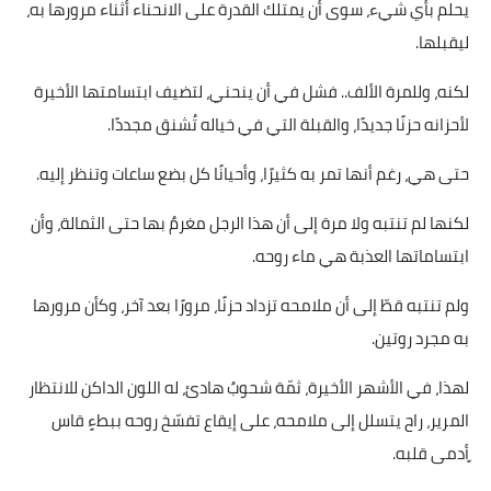
يحلم بأي شيء، سوى أن يمتلك القدرة على الانحناء أثناء مرورها به،
ليقبلها.
لكنه، وللمرة الألف.. فشل في أن ينحني، لتضيف ابتسامتها الأخيرة
لأحزانه حزنًا جديدًا، والقبلة التي في خياله تُشنق مجددًا.
حتى هي، رغم أنها تمر به كثيرًا، وأحيانًا كل بضع ساعات وتنظر إليه.
لكنها لم تنتبه ولا مرة إلى أن هذا الرجل مغرمٌ بها حتى الثمالة، وأن
ابتساماتها العذبة هي ماء روحه.
ولم تنتبه قطّ إلى أن ملامحه تزداد حزنًا، مرورًا بعد آخر، وكأن مرورها
به مجرد روتين.
لهذا، في الأشهر الأخيرة، ثمّة شحوبٌ هادئ، له اللون الداكن للانتظار
المرير، راح يتسلل إلى ملامحه، على إيقاع تفسّخ روحه ببطءٍ قاس
ٍأدمى قلبه.