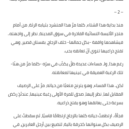
– 2 –
منذ بداية هذا الشتاء، كلما مرَّ هذا المتشرد بثيابه الرثة، من أمام
متجر الألبسة النسائية الفاخرة في سوق المدينة، نظر إلى واجهته..
فيشاهدها واقفة -بكل جمالها- خلف الزجاج، بفستان قصير، وهي
تفتح ذراعيها تنوي أنّ تعانقه بحب.
رغم هذا، ولـ مساءات عديدة ظلّ يكذّب في سرّه -كلما مرَّ من هنّا-
تلك الرغبة العميقة في عينيها لمعانقته.
لكن.. هذا المساء، وهو يترنح متعبًا من حياته، مرَّ على الرصيف
المقابل لها، نظر إليها، صدق للمرة الأولى رغبة عينيها، عندئذٍ ركض
بسرعة حتى يعانقها وهو يفتح ذراعيه.
فجأةً.. ارتطمتْ حياته كلها بالزجاج ارتطامًا قاسيًا، ثم سقطتْ على
الرصيف بكل سنواتها كخرقة بالية، لتضيع بين أرجل العابرين، في