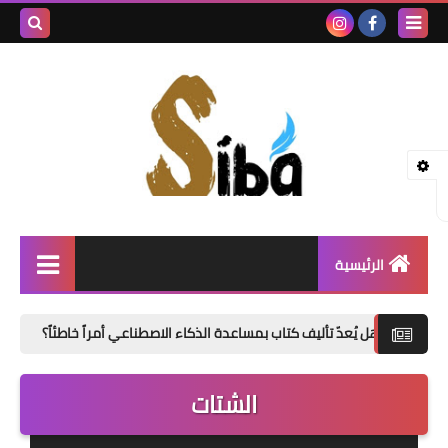
بحث هذه
المدونة
الإلكتروني
الرئيسية
إصدارات جديدة
ُعدّ تأليف كتاب بمساعدة الذكاء الاصطناعي أمراً خاطئاً؟
«الدموع حين
شعر
الشتات
نصوص
قصة قصيرة