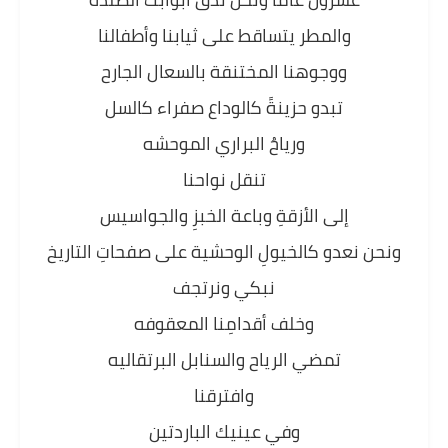
والمطر يتساقط على ثيابنا وأطفالنا
ووجوهنا المختنقة بالسعال الجارح
تبدو حزينةً كالوداع صفراء كالسل
ورياحُ البراري الموحشه
تنقل نواحنا
إلى الأزقةِ وباعة الخبزِ والجواسيس
ونحن نعدو كالخيولِ الوحشية على صفحاتِ التاريخ
نبكي ونرتجف
وخلف أقدامِنا المعقوفه
تمضي الرياح والسنابل البرتقاليه
وافترقنا
وفي عينيك الباردتين