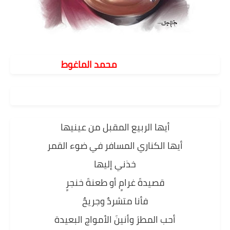
محمد الماغوط
أيها الربيع المقبل من عينيها
أيها الكناري المسافر في ضوء القمر
خذني إليها
قصيدةَ غرامٍ أو طعنةَ خنجرٍ
فأنا متشردٌ وجريحٌ
أحب المطرَ وأنينَ الأمواج البعيدة