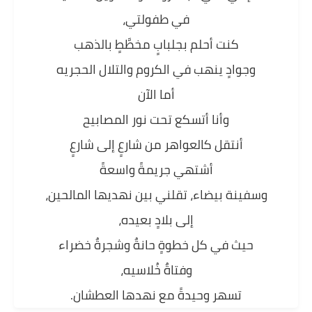
في طفولتي،
كنت أحلم بجلبابٍ مخطَّطٍ بالذهب
وجوادٍ ينهب في الكروم والتلال الحجريه
أما الآن
وأنا أتسكع تحت نور المصابيح
أنتقل كالعواهر من شارعٍ إلى شارعٍ
أشتهي جريمةً واسعةً
وسفينة بيضاء، تقلني بين نهديها المالحين،
إلى بلادٍ بعيده،
حيث في كل خطوةٍ حانةٌ وشجرةٌ خضراء
وفتاةٌ خُلاسيه،
تسهر وحيدةً مع نهدها العطشان.