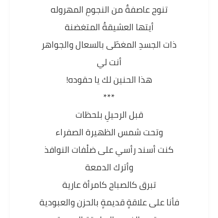
تنوح عاصفةٌ من النجومِ المهروله
أيتها العشيقةُ المتغضنة
ذات الجسدِ المغطّى بالسعال والجواهر
أنت لي
هذا الحنين لك يا حقوده!
***
قبل الرحيلِ بلحظات
وتحت شمس الظهيرة الصفراء
كنت أسند رأسي على ضلْفات النوافذ
وأترك الدمعة
تبرق كالصباح كامرأة عارية
فأنا على علاقةٍ قديمةٍ بالحزن والعبودية