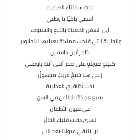
تحت سمائك الصافيه
أمضي باكيًا يا وطني
أين السفن المعبأة بالتبغ والسيوف
والجارية التي فتحت مملكة بعينيها النجلاوين
كامرأتين دافئتين
كليلةٍ طويلةٍ على صدر أنثى أنت ياوطني
إنني هنا شبحٌ غريبٌ مجهولٌ
تحت أظافري العطرية
يقبع مجدُكَ الطاعن في السن
في عيون الأطفال
تسري دقات قلبك الخائر
لن تلتقي عيوننا بعد الآن