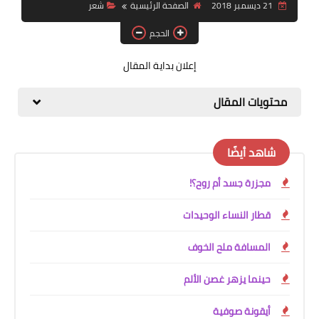
21 ديسمبر 2018
الصفحة الرئيسية
شعر
قصة قصيرة جداً
الحجم
قراءات
إعلان بداية المقال
دراسات
محتويات المقال
مقالات
حوارات
شاهد أيضًا
فنون
مجزرة جسد أم روح؟!
شخصيات
قطار النساء الوحيدات
ذاكرة كوباني
المسافة ملح الخوف
مواهب جديدة
حينما يزهر غصن الألم
منوعات
أيقونة صوفية