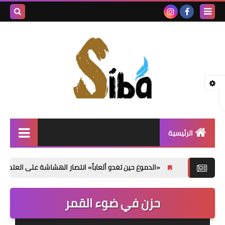
بحث هذه
المدونة
الإلكتروني
الرئيسية
إصدارات جديدة
«الدموع حين تغدو ألعاباً» انتصار الهشاشة على العتمة
حسن 
شعر
حزن في ضوء القمر
نصوص
قصة قصيرة