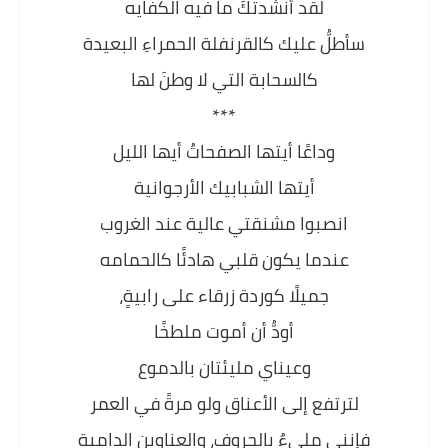
لقد أنشدتكَ ما فيه الكفايه
سأطلُّ عليك كالقرنفلة الحمراءِ البعيدة
كالسحابة التي لا وطنَ لها
***
وداعًا أيتها الصفحاتُ أيها الليل
أيتها الشبابيك الأرجوانية
انصبوا مشنقتي عالية عند الغروب
عندما يكون قلبي هادئًا كالحمامه
جميلًا كوردة زرقاء على رابيةٍ،
أودُّ أن أموت ملطخًا
وعيناي مليئتان بالدموع
لترتفع إلى الأعناق ولو مرةً في العمر
فإنني مليءٌ بالحروف، والعناوين الدامية