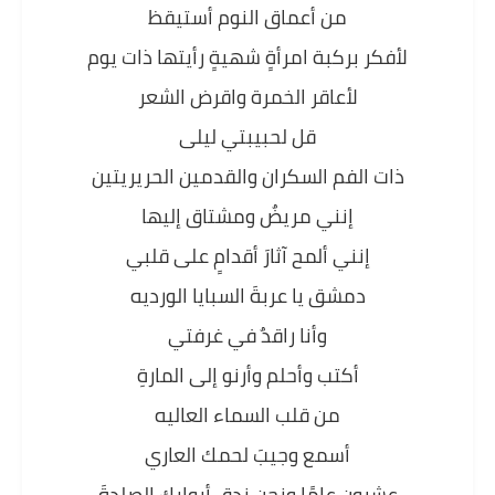
من أعماق النوم أستيقظ
لأفكر بركبة امرأةٍ شهيةٍ رأيتها ذات يوم
لأعاقر الخمرة واقرض الشعر
قل لحبيبتي ليلى
ذات الفم السكران والقدمين الحريريتين
إنني مريضٌ ومشتاق إليها
إنني ألمح آثارَ أقدامٍ على قلبي
دمشق يا عربةَ السبايا الورديه
وأنا راقدٌ في غرفتي
أكتب وأحلم وأرنو إلى المارةِ
من قلب السماء العاليه
أسمع وجيبَ لحمك العاري
عشرون عامًا ونحن ندق أبوابك الصلدةَ