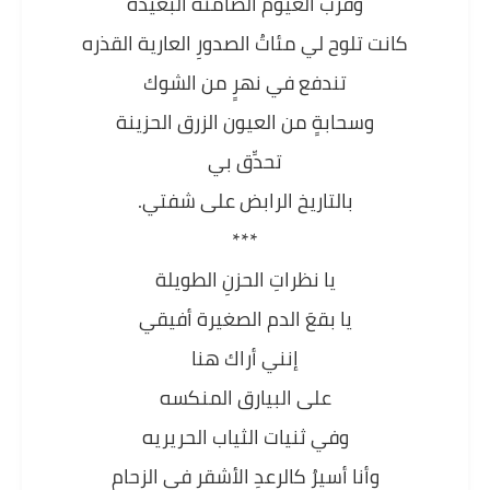
وقرب الغيوم الصامتة البعيدة
كانت تلوح لي مئاتُ الصدورِ العارية القذره
تندفع في نهرٍ من الشوك
وسحابةٍ من العيون الزرق الحزينة
تحدِّق بي
بالتاريخ الرابض على شفتي.
***
يا نظراتِ الحزنِ الطويلة
يا بقعَ الدم الصغيرة أفيقي
إنني أراك هنا
على البيارق المنكسه
وفي ثنيات الثياب الحريريه
وأنا أسيرُ كالرعدِ الأشقر في الزحام