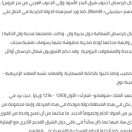
 كردستان ( جنوب شرق البحر الأسود وإلى الجنوب الغربي من بحر قزوين) .
وسميت أحياناً «نائيري» (Nairi) في حين سمى الأورارتيون بلادهم «بياينيلي» (Biainili)، كما ورد اسم هذه الدولة الكردية في التناخ على
ارتو الكردية إبان القرنين الـ 9 والـ 7 ق.م. بجبال كردستان الشمالية حول بحيرة وان . وكانت عاصمتها مدينة وان الحالية (
لي واجهة مدخلها لوحة صخرية منقوشة عليها رسومات نقشية سجلت
مجنحة والمشغولات البرونزية . وقد حكم الآشوريون شمال كردستان أوائل
خصيب وكما كتبوا بالكتابة المسمارية. والمعابد تشبه المعابد الإغريقية -
ينة نوح.
يرد أول ذكر لهذه الدولة الكردية في النصوص الآشورية إلى عهد الملك «شولمانو- اشارئد» الأول (1263 - 1234 ق.م) ، حيث يرد في
فلم تكن في هذه المنطقة دولة موحدة في هذه المرحلة، وإنما مجموعة من
ثير من المواد الخام وخصوصاً الحديد، ما مكنها من أن تصبح واحدة من القوى
ي ساد فيها عما كان سائداً في باقي دول الشرق القديم الأخرى مع الإشارة
 دولتهم. كما أدخلوا النظم العسكرية الآشورية على قواتهم.