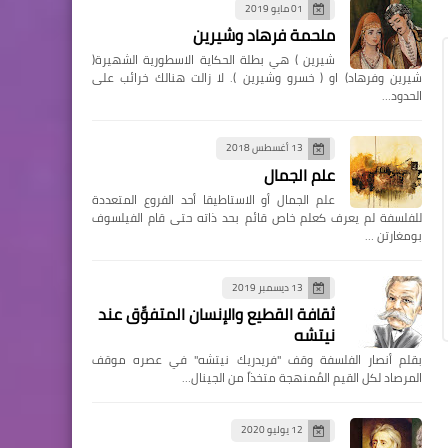
01 مايو 2019
ملحمة فرهاد وشيرين
شيرين ) هي بطلة الحكاية الاسطورية الشهيرة(
شيرين وفرهاد) او ( خسرو وشيرين ). لا زالت هنالك خرائب على
الحدود…
13 أغسطس 2018
علم الجمال
علم الجمال أو الاستاطيقا أحد الفروع المتعددة
للفلسفة لم يعرف كعلم خاص قائم بحد ذاته حتى قام الفيلسوف
بومغارتن …
13 ديسمبر 2019
ثقافة القطيع والإنسان المتفوِّق عند
نيتشه
بقلم أنصار الفلسفة وقف "فريدريك نيتشه" في عصره موقف
المرصاد لكل القيم المُمنهجة متخذاً من الجينال…
12 يوليو 2020