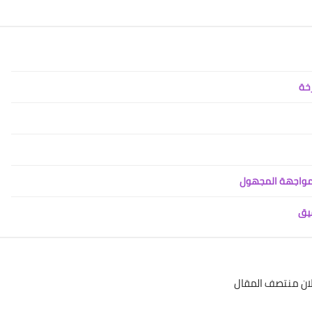
رخة
ي مواجهة المجهول
فيق
لان منتصف المقال