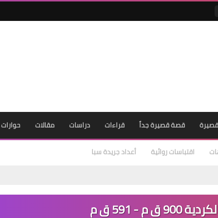
صيرة
قصة قصيرة جداً
قراءات
دراسات
مقالات
حوارات
ات
اقتباسات روائية
أعداد جريدة سبا
 م - 591 ق م