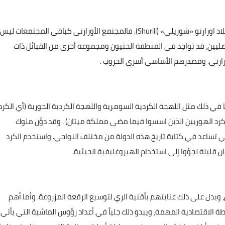
سمت الكتابات الملكية الخليط السكاني من الأحرار لمجتمع بلاد اورارتو «شوريلي» (Shurili). فالمجتمع الأورارتي كباقي المجتمعات ليس
 الأصليين، قد تواجد في المنطقة الحثيون ومجموعة أخرى من القبائل ذات
ورارتي. ومصدرهم الأساسي أسرى الحروب .
ا في ذلك مثل اللهجة الكردية السومرية واللهجة الكردية الحورية (أي الكرد
الكرد الهوريين الذين اسسوا فيما مضى مملكة ميتان) . وقد دوَّن ملوك
 تساعد في كتابة تاريخ هذه الدولة من مختلف النواحي. واستخدم الكرد
ن قليلة لجؤوا إلى استخدام الهيروغليفية الحيثية.
، ويدل على ذلك عنايتهم بأقنية الري لتوسيع الرقعة المزروعة. وأما أهم
طة الاقتصادية المهمة، ويبدو ذلك جلياً في أعداد رؤوس الماشية التي يأتي