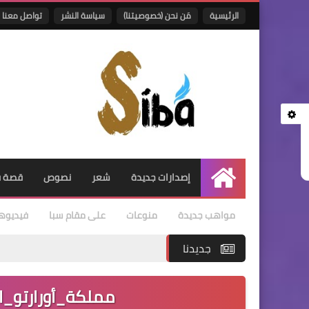
الرئيسية
مَن نحن (خصوصيتنا)
سياسة النشر
تواصل معنا
إصدارات جديدة
شعر
نصوص
قصة ق
الرئيسية
مواهب جديدة
منوعات
على مقام سبا
فيديوه
جديدنا
مملكة_أورارتو_الكردية 900 ق