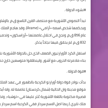
#نشوء الدولة .
عام 856 ق.م، ونجح في احتلال عاصمتها «أرزاسكون» وتدم
832 ق.م، لم يحقق فيها نجاحاً يذكر.
استغل الكرد الأورارتيون الضعف الذي حل بالدولة الآشورية نت
بناء مادمرته الحروب مع آشور، ولينطلقوا متوسعين خارج ح
#قوة الدولة .
موقع مدينة وان الحالية (شمال كردستان) عاصمة له. وله أيضاً
قصيرة مكتوبة باللغة الآشورية عُثر عليها في «توشبا«، وتذك
ملك نايري ( ربما اصل الاسم سردار ففي الكردية اسم سردار ي