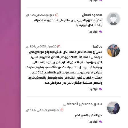
محمود نعسان
8 يوليو 2025 في 1:30 ص
شكراً للصديق العزيز إدريس سالم على قلمه وروحه الجميلة،
والشكر لكل فريق سبا.
اترك رداً
ku7do
20 فبراير 2025 في 8:06 ص
«هي رواية تتحدث عن عالمنا الذي نعيش فيه والواقع الذي نحن
فيه ففي عالمنا هذا هناك من يكتب الفصل الخاص به بالشيء
الذي يميزه والكاتب #حسن_الخطيب قرر ان يترجم واقعنا الى
رواية ولا أجمل.جمال الكتاب يتحدث عن عائلة مسيحية ثرية، مكونة
من أب، أم وولدين وليد وعمر، فوليد كان عاشقا يحب فتاة تدعى
«عشتار»، لكن لم تكون الفتاة من دينه ولم يقبل والديه بأن يتزوج
وليد من حبيبتها «عشتار»، لكن كان مصرا على حبه
اترك رداً
سهير محمد خير المصطفى
22 نوفمبر 2024 في 11:37 ص
كل الشكر والتقدير لكم
اترك رداً