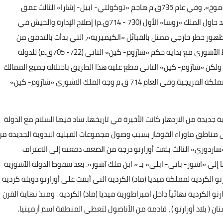
وغيرهم، وذلك في المعركة التي جرت على أراضي دولة «كوموخ». وفي عام 735ق.م هاجم «توكولتي- ابيل- إشارا» الثالث عمق
الأراضي الكردية الأورارتية، ووصل إلى العاصمة «توشبا». وقد حاول الملك «روسا» الأول (730 - 714ق.م) إصلاح الإدارة والجيش في
 ظهور خطر خارجي ممثل بالقبائل «الكيميرية»، التي بدأت بالتدفق من
سهول شمال البحر الأسود إلى ماوراء القوقاز. وزيادة الضغط الآشوري مع بداية حكم «شارّوم- كين» الثاني (722- 705ق.م) للدولة
 ولكن «شارّوم- كين» الثاني قطع عليه هذا الطريق باحتلاله جميع الممالك
والإمارات القائمة في جبال طوروس الفاصلة بين أورارتو والمملكة الفريجية.وفي العام 714 ق.م وجه الملك الاشوري «شارّوم- كين»
654 ق.م) عاشت أورارتو حقبة جديدة من الازدهار كانت الأخيرة في تاريخها. ساد فيها السلام مع الدولة
ى مناطق ماوراء القوقاز بسبب وصول مجموعات القبلية البدوية الجديدة من
. وفي عهد الملك «ساردوري» الثالث بلغت أورارتو درجة من الضعف دفعته إلى الاعتراف
إلى «اشور- باني- ابلي» بـ « ابن ملك آشور». بعد سقوط الدولة الآشورية
أورارتو الكردية لمملكة ميديا (ماد) الكردية التي أبقت على أورارتو دويلة كردية
ين انصهرت دويلة أورارتو الكردية نهائياً داخل امبراطورية ميديا (ماد) الكردية . ومنذ نهاية القرن
ن ( بلاد أورارتو ) ، قادمة من الأناضول لتعطي المنطقة اسم أرمينيا.