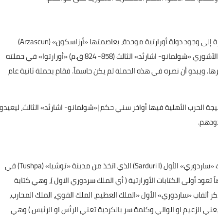
تبدأ النصوص الآشورية مع منتصف القرن التاسع ق.م، بالإشارة إلى وجود دولة أورارتية موحدة، بعاصمتها «أرزاسكون» (Arzascun)
ويحكمها شخص اسمه «أرامي» (Arame). وقد هاجم الملك الآشوري «شولمانو- اشارئد» الثالث (858- 824 ق.م) «أورارتوا» في حملته
يرها. ويبدو أن نصره في هذه الحملة لم يكن حاسماً. فقام بحملة ثانية عام
يجة الحرب الأهلية فيها أواخر سني حكم |«شولمانو- اشارئد» الثالث، ليعيدوا
دودهم.
بدأت بوادر قوة دولة أورارتو الكردية بالظهور في عهد الملك «ساردوري» الأول (Sarduri I) الذي اتخذ من مدينة «توشبا» (Tushpa) في
 تعود أولى الكتابات الأورارتية ( أي الملك سردوري الاول )، وهي كتابة
ر ألقاب «ساردوري» الأول «الملك العظيم، الملك القوي، الملك المحارب،
عني الزعيم او الوالي وكلمة سر بالكردية تعني الرأس او الرئيس ) وهي