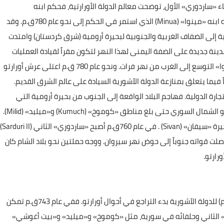
 «ساردوري» الأول، توضحت معالم الدولة الأورارتية، فحكم ابنه
«إشبويني» (Ishpuini) بين عامي 825- 815 ق.م. وأشرك معه ابنه «مينوا» (Minua) الذي استمر في الحكم إلى نحو عام 780ق.م. وقد
 إلى الضفاف الغربية والجنوبية لبحيرة أرومية (شرق كردستان) وامتدت
مدينة جديدة على الضفة اليمنى لهذا النهر لتكون مقراً لقيادة العمليات
الأورارتية فيما وراء القوقاز. وأما في الغرب فقد حاول «مينوا» التوسع إلى الغرب من نهر فرات. ونحو عام 780 ق.م اعتلى عرش أورارتو
سياسة والده خصوصاً فيما يتعلق بمنازعة الدولة الآشورية السيادة على عالم الشرق القديم.
ارة الدولية. فهاجم البلاد الواقعة إلى الجنوب من بحيرة أرومية التي
شكلت الجناح الشرقي للدولة الآشورية. واتجه بقواته غرباً نحو الشمال السوري حتى بلغ مناطق «كوموخ» (Kumuch) و«ميليد» (Milid).
وفرض سيادته شمالاً على أعالي نهري «كورا» و«أراس» وبحيرة «سيفان» (Sivan) . في عام 760ق.م أصبح «ساردوري» الثاني (Sarduri II)
صلت قواته جنوباً إلى حوض نهر سيروان. ووجه حملتين نحو بلاد الشام كان
ارتو.
مع بداية حكم «توكولتي- ابيل- إشارا » الثالث (745- 727ق.م) للدولة الآشورية بدء التراجع في أحوال أورارتو. ففي عام 743ق.م تمكن
ي» الثاني وحلفائه في سورية، مثل «كوموخ» و«ميليد» و«بيت أغوشي»