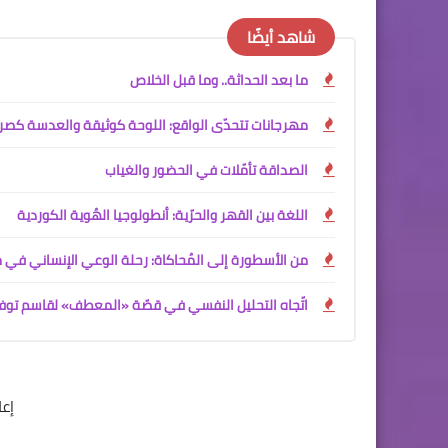
شاهد أيضًا
ما بعد الحداثة.. وما قبل الخلاص
مهرجانات تتحدّى الواقع: اللوحة كوثيقة والعدسة كص
الصداقة تأمّلات في الحضور والغياب
اللغة بين القهر والحرّية: أنطولوجيا الهُوية الكوردية
من الأسطورة إلى المُحاكاة: رحلة الوعي الإنساني ف
اتّجاه التحليل النفسي في قصّة «المعطف» لقاسم تو
إع