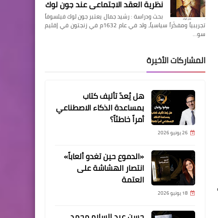
نظرية العقد الاجتماعي عند جون لوك
بحث ودراسة : رشيد جمال يعتبر جون لوك فيلسوفاً
تجريبياً ومفكّراً سياسياً، ولد في عام 1632م في زنجتون في إقليم
سو…
المشاركات الأخيرة
هل يُعدّ تأليف كتاب
بمساعدة الذكاء الاصطناعي
أمراً خاطئاً؟
26 يونيو 2026
«الدموع حين تغدو ألعاباً»
انتصار الهشاشة على
العتمة
18 يونيو 2026
حسن عبد السلام محمد