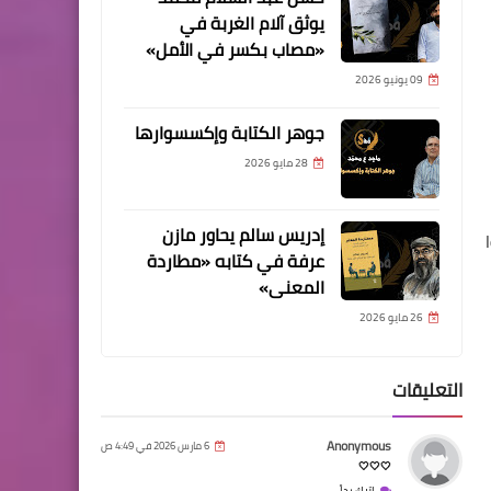
يوثق آلام الغربة في
«مصاب بكسر في الأمل»
09 يونيو 2026
جوهر الكتابة وإكسسوارها
28 مايو 2026
إدريس سالم يحاور مازن
عرفة في كتابه «مطاردة
المعنى»
26 مايو 2026
التعليقات
Anonymous
6 مارس 2026 في 4:49 ص
🤍🤍🤍
اترك رداً