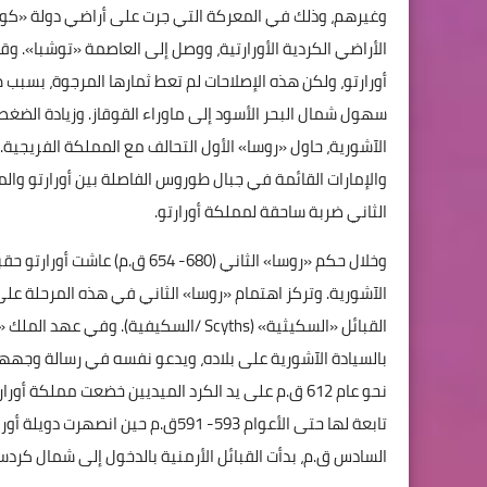
أورارتو، ولكن هذه الإصلاحات لم تعط ثمارها المرجوة، بسبب
الآشورية، حاول «روسا» الأول التحالف مع المملكة الفريجية.
الثاني ضربة ساحقة لمملكة أورارتو.
وخلال حكم «روسا» الثاني (680- 
الآشورية. وتركز اهتمام «روسا» الثاني في هذه المرحلة عل
القبائل «السكيثية» (Scyths /السكيفية)
بالسيادة الآشورية على بلاده، ويدعو نفسه في رسالة وجهها 
نحو عام 612 ق.م على يد الكرد الميديين خضعت مملكة 
تابعة لها حتى الأعوام 593- 591ق.م ح
السادس ق.م، بدأت القبائل الأرمنية بالدخول إلى شمال كردستا