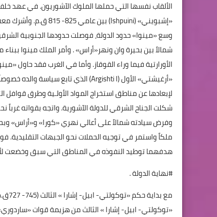
الألقاب نفسها التي حملها الملوك الآشوريون. في عهد خلفاء
وسع «مينوا» حدود الدولة، فوصلت حدودها الجنوبية الشرقية
شمالاً بين بحيرة وان ونهر«أراس» . وأمر الملك مينوا ببناء 
«أرغيشتي» الأول (Argishti I) الذي تابع 
لإبعادها عن مناطق استخراج المواد الأولـية وطرق قوافل التج
ملكاً واستمر في توجيه الحملات نحو الجبهات التقليدية. فو
هدفهما توطيد النفوذه في المناطق التي سبق وخضعت لأور
#نهاية الدولة .
«توكولتي- ابيل- إشارا » الثالث من هزيمة قوات «ساردور