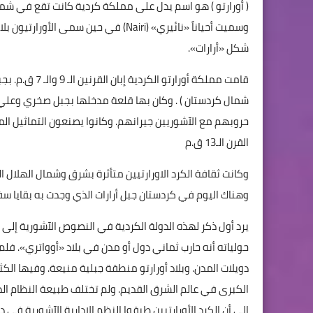
( أورارتو ) هو اسم يدل على مملكة كردية كانت تقع في شمال
شكل «أرارات».
قامت مملكة أور
شمال كردستان ) . وكان بها قلعة مدخلها بجبل صخري وع
حروبهم مع الآشوريين جيرانهم. وكانوا يصنعون التماثيل ال
القرن الـ13 ق.م
وكانت ثقافة الكرد الاورارتيين متأثرة بشرق وشمال الهلال ال
وهناك اليوم في كردستان جبل أرارات الذي وجدت به بقايا سف
حولياته أنه حارب ثماني دول أو مدن في بلاد «أوواتري». 
دويلات المدن. وبلاد أورارتو منطقة جبلية منيعة. وفيها الك
الكبرى في عالم الشرق القديم. ولم تختلف طبيعة النظام الذ
إلى أن الكرد الأورارتيين طبقوا النظم الإدارية الآشورية في