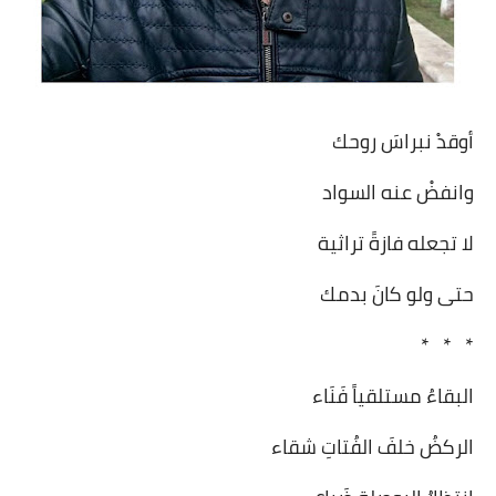
على مقام سبا
فيديوهات
اقتباسات روائية
أوقدْ نبراسَ روحك
أعداد جريدة سبا
وانفضْ عنه السواد
لا تجعله فازةً تراثية
حتى ولو كانَ بدمك
* * *
البقاءُ مستلقياً فَنَاء
الركضُ خلفَ الفُتاتِ شقاء