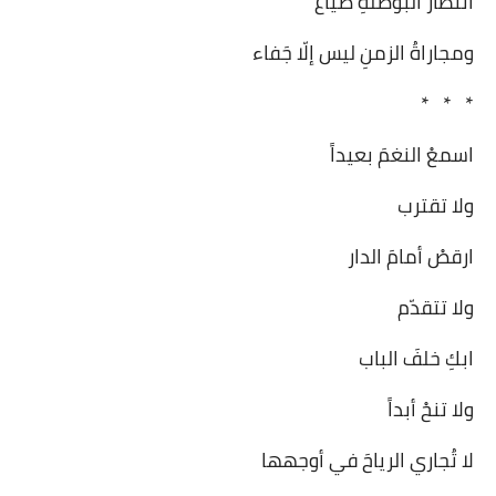
انتظارُ البوصلةِ ضَياع
ومجاراةُ الزمنِ ليس إلّا جَفاء
* * *
اسمعْ النغمَ بعيداً
ولا تقترب
ارقصْ أمامَ الدار
ولا تتقدّم
ابكِ خلفَ الباب
ولا تنحْ أبداً
لا تُجاري الرياحَ في أوجهها