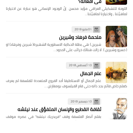
في أفعاله؟
اللوحة للتشكيلي العراقي مؤيد محسن إنَّ الوجود الإنساني هو عبارة عن اختيارنا
لماهيَّتنا ، واختيارنا لماهيَّتنا…
01 مايو 2019
ملحمة فرهاد وشيرين
شيرين ) هي بطلة الحكاية الاسطورية الشهيرة( شيرين وفرهاد) او
( خسرو وشيرين ). لا زالت هنالك خرائب على الحدود…
13 أغسطس 2018
علم الجمال
علم الجمال أو الاستاطيقا أحد الفروع المتعددة للفلسفة لم يعرف
كعلم خاص قائم بحد ذاته حتى قام الفيلسوف بومغارتن …
13 ديسمبر 2019
ثقافة القطيع والإنسان المتفوِّق عند نيتشه
بقلم أنصار الفلسفة وقف "فريدريك نيتشه" في عصره موقف
المرصاد لكل القيم المُمنهجة متخذاً من الجينال…