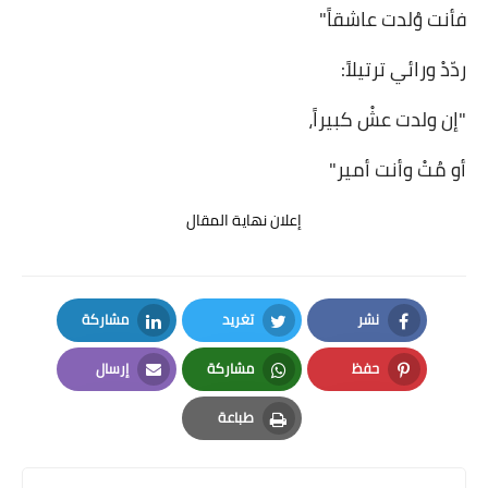
فأنت وُلدت عاشقاً"
ردّدْ ورائي ترتيلاً
:
"إن ولدت عشْ كبيراً،
أو مُتْ وأنت أمير
"
إعلان نهاية المقال
نشر
تغريد
مشاركة
LinkedIn
Twitter
Facebook
حفظ
مشاركة
إرسال
Email
Whatsapp
Pinterest
طباعة
Print