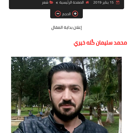
15 يناير 2019
الصفحة الرئيسية
شعر
قصة قصيرة جداً
الحجم
قراءات
إعلان بداية المقال
دراسات
محمد سليمان كُله خيري
مقالات
حوارات
فنون
شخصيات
ذاكرة كوباني
مواهب جديدة
منوعات