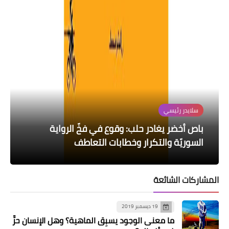
دراسات
سلايدر رئيسي
سلايدر رئيسي
سلايدر رئيسي
سلايدر رئيسي
كيف تنجح في اللقاء الأول وتكسب قلوب
باص أخضر يغادر حلب: وقوع في فخّ الرواية
الآخرين؟
زعيم الحمقى
خطوات منكسرة
هكذا تكلم مشته نور
السوريّة والتكرار وخطابات التعاطف
المشاركات الشائعة
19 ديسمبر 2019
ما معنى الوجود يسبِق الماهية؟ وهل الإنسان حرٌّ