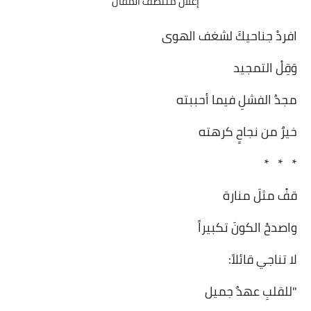
إعلان منتصف المقال
افردْ جناحيكَ لشغف الهوى
وَقِلْ التمجيد
مجدُ الفشلِ فيما أحببته
خيرٌ من نجاحٍ كرهته
* * *
قفْ مثلَ منارة
واصدحْ الكونَ تكبيراً
لا تناجي قائلاً:
"للقلبِ عهدٌ جميل