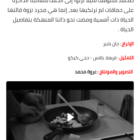
صدفة، فنتوقف قليلا نرنوا إلى الخلف فتعاتبنا الذاكرة
على مقام سبا
على حماقات لم نرتكبها بعد، إنما هي مجرد نزوة قالتها
فيديوهات
الحياة ذات أمسية ومضت نحو ذاتنا المنهكة بتفاصيل
اقتباسات روائية
الحياة .
أعداد جريدة سبا
الإخراج
: جان بابير
التمثيل
: فرهاد بالاس - حجي كيكو
التصوير والمونتاج :
عروة محمد