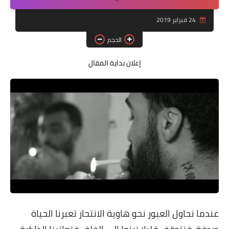
قصة قصيرة جداً
24 فبراير 2019
قراءات
الحجم
دراسات
إعلان بداية المقال
مقالات
حوارات
فنون
شخصيات
ذاكرة كوباني
مواهب جديدة
منوعات
عندما نحاول العبور نحو هاوية الانتحار تعبرنا الحياة