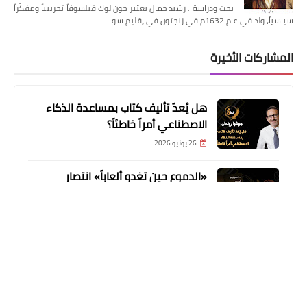
بحث ودراسة : رشيد جمال يعتبر جون لوك فيلسوفاً تجريبياً ومفكّراً
سياسياً، ولد في عام 1632م في زنجتون في إقليم سو…
المشاركات الأخيرة
هل يُعدّ تأليف كتاب بمساعدة الذكاء
الاصطناعي أمراً خاطئاً؟
26 يونيو 2026
«الدموع حين تغدو ألعاباً» انتصار
الهشاشة على العتمة
18 يونيو 2026
حسن عبد السلام محمد يوثق آلام الغربة
في «مصاب بكسر في الأمل»
09 يونيو 2026