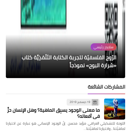
دراسات
سلايدر رئيسي
إصدارات جديدة
سلايدر رئيسي
سلايدر رئيسي
صدور كتاب نقدي بعنوان «عالم مصطفى تاج
الرّوح الفلسفيّة لتجربة الكتابة التَلْمَذِيَّة كتاب
أدوار المجتمع المدني ومقاربة النوع إبان جائحة
كورونا
وزن المسافات
«شرارة البوح» نموذجاً
الدين الموسى القصصي»
كفصول رواية ينمو جسدها
المشاركات الشائعة
19 ديسمبر 2019
ما معنى الوجود يسبِق الماهية؟ وهل الإنسان حرٌّ
في أفعاله؟
اللوحة للتشكيلي العراقي مؤيد محسن إنَّ الوجود الإنساني هو عبارة عن اختيارنا
لماهيَّتنا ، واختيارنا لماهيَّتنا…