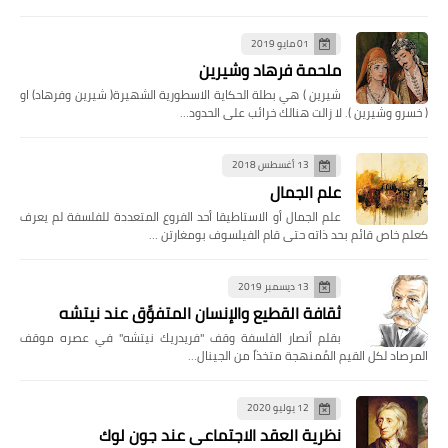
01 مايو 2019
ملحمة فرهاد وشيرين
شيرين ) هي بطلة الحكاية الاسطورية الشهيرة( شيرين وفرهاد) او
( خسرو وشيرين ). لا زالت هنالك خرائب على الحدود…
13 أغسطس 2018
علم الجمال
علم الجمال أو الاستاطيقا أحد الفروع المتعددة للفلسفة لم يعرف
كعلم خاص قائم بحد ذاته حتى قام الفيلسوف بومغارتن …
13 ديسمبر 2019
ثقافة القطيع والإنسان المتفوِّق عند نيتشه
بقلم أنصار الفلسفة وقف "فريدريك نيتشه" في عصره موقف
المرصاد لكل القيم المُمنهجة متخذاً من الجينال…
12 يوليو 2020
نظرية العقد الاجتماعي عند جون لوك