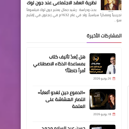
نظرية العقد الاجتماعي عند جون لوك
بحث ودراسة : رشيد جمال يعتبر جون لوك فيلسوفاً
تجريبياً ومفكّراً سياسياً، ولد في عام 1632م في زنجتون في إقليم
سو…
المشاركات الأخيرة
هل يُعدّ تأليف كتاب
بمساعدة الذكاء الاصطناعي
أمراً خاطئاً؟
26 يونيو 2026
«الدموع حين تغدو ألعاباً»
انتصار الهشاشة على
العتمة
18 يونيو 2026
حسن عبد السلام محمد