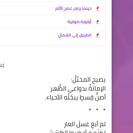
حينما يزهر غصن الألم
أيقونة صوفية
الطريق إلى الشمالِ
إع
يصيح المخبَّلُ:
الإماتةُ بدواعي الطُّهر
أصنُّ قِسطٍ يبجّلُه الأحياء.
*
*
*
لم أبغِ غسلَ العار
لكنّهم أحضروا الطَشتَ