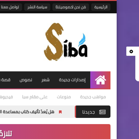
الرئيسية
مَن نحن (خصوصيتنا)
سياسة النشر
تواصل معنا
إصدارات جديدة
شعر
نصوص
قصة ق
الرئيسية
مواهب جديدة
منوعات
على مقام سبا
فيديوه
جديدنا
هل يُعدّ تأليف كتاب بمساعدة الذكاء الاصطناعي أم
تلازم