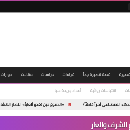
صيرة
قصة قصيرة جداً
قراءات
دراسات
مقالات
حوارات
ات
اقتباسات روائية
أعداد جريدة سبا
راً خاطئاً؟
«الدموع حين تغدو ألعاباً» انتصار الهشاشة على العتمة
ُ الشرف والعار