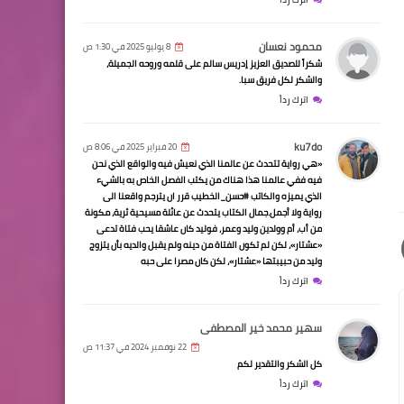
محمود نعسان
8 يوليو 2025 في 1:30 ص
شكراً للصديق العزيز إدريس سالم على قلمه وروحه الجميلة،
والشكر لكل فريق سبا.
اترك رداً
ku7do
20 فبراير 2025 في 8:06 ص
«هي رواية تتحدث عن عالمنا الذي نعيش فيه والواقع الذي نحن
فيه ففي عالمنا هذا هناك من يكتب الفصل الخاص به بالشيء
الذي يميزه والكاتب #حسن_الخطيب قرر ان يترجم واقعنا الى
رواية ولا أجمل.جمال الكتاب يتحدث عن عائلة مسيحية ثرية، مكونة
من أب، أم وولدين وليد وعمر، فوليد كان عاشقا يحب فتاة تدعى
«عشتار»، لكن لم تكون الفتاة من دينه ولم يقبل والديه بأن يتزوج
وليد من حبيبتها «عشتار»، لكن كان مصرا على حبه
اترك رداً
سهير محمد خير المصطفى
22 نوفمبر 2024 في 11:37 ص
كل الشكر والتقدير لكم
اترك رداً