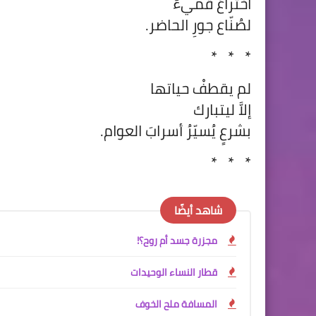
اختراعٌ قميءٌ
لصُنّاع جورِ الحاضر.
*
*
*
لم يقطفْ حياتها
إلاَّ ليتبارك
بشرعٍ يُسيّرُ أسرابَ العوام.
*
*
*
شاهد أيضًا
مجزرة جسد أم روح؟!
قطار النساء الوحيدات
المسافة ملح الخوف