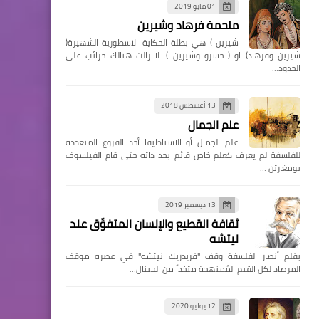
01 مايو 2019
ملحمة فرهاد وشيرين
شيرين ) هي بطلة الحكاية الاسطورية الشهيرة(
شيرين وفرهاد) او ( خسرو وشيرين ). لا زالت هنالك خرائب على
الحدود…
13 أغسطس 2018
علم الجمال
علم الجمال أو الاستاطيقا أحد الفروع المتعددة
للفلسفة لم يعرف كعلم خاص قائم بحد ذاته حتى قام الفيلسوف
بومغارتن …
13 ديسمبر 2019
ثقافة القطيع والإنسان المتفوِّق عند
نيتشه
بقلم أنصار الفلسفة وقف "فريدريك نيتشه" في عصره موقف
المرصاد لكل القيم المُمنهجة متخذاً من الجينال…
12 يوليو 2020