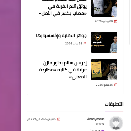
يوثق آلام الغربة في
«مصاب بكسر في الأمل»
09 يونيو 2026
جوهر الكتابة وإكسسوارها
28 مايو 2026
إدريس سالم يحاور مازن
عرفة في كتابه «مطاردة
المعنى»
26 مايو 2026
التعليقات
Anonymous
6 مارس 2026 في 4:49 ص
🤍🤍🤍
اترك رداً