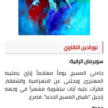
على مقام سبا
فيديوهات
اقتباسات روائية
أعداد جريدة سبا
نورالدين التقاوي
سوبرمان الرقية:
جاءني المسيح يوماً مهاجماً إياي بصليبه
المهترئ، ويحثني عن الانهزامية والشفقة،
فقرأت عليه آيات نيتشوية مشهراً في وجهه
إنجيل "نقيض المسيح الجديد". فصرع.