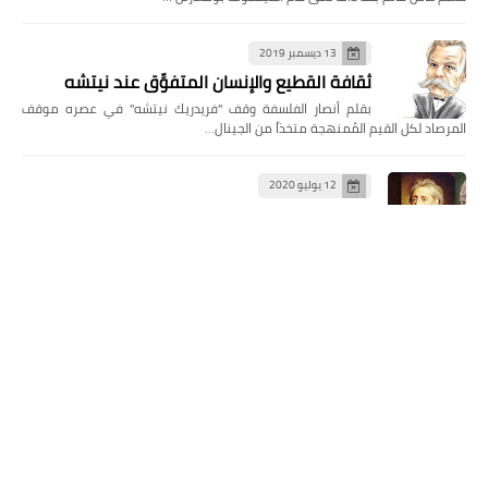
13 ديسمبر 2019
ثقافة القطيع والإنسان المتفوِّق عند نيتشه
بقلم أنصار الفلسفة وقف "فريدريك نيتشه" في عصره موقف
المرصاد لكل القيم المُمنهجة متخذاً من الجينال…
12 يوليو 2020
نظرية العقد الاجتماعي عند جون لوك
بحث ودراسة : رشيد جمال يعتبر جون لوك فيلسوفاً تجريبياً ومفكّراً
سياسياً، ولد في عام 1632م في زنجتون في إقليم سو…
المشاركات الأخيرة
هل يُعدّ تأليف كتاب بمساعدة الذكاء
الاصطناعي أمراً خاطئاً؟
26 يونيو 2026