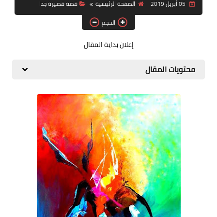
05 أبريل 2019
الصفحة الرئيسية
قصة قصيرة جدا
قصة قصيرة جداً
الحجم
قراءات
إعلان بداية المقال
دراسات
محتويات المقال
مقالات
حوارات
فنون
شخصيات
ذاكرة كوباني
مواهب جديدة
منوعات