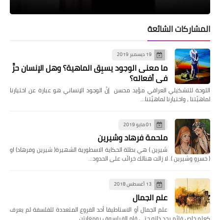
المشاركات الشائعة
19 ديسمبر 2019
ما معنى الوجود يسبِق الماهية؟ وهل الإنسان حرٌّ
في أفعاله؟
اللوحة للتشكيلي العراقي مؤيد محسن إنَّ الوجود الإنساني هو عبارة عن اختيارنا
لماهيَّتنا ، واختيارنا لماهيَّتنا…
01 مايو 2019
ملحمة فرهاد وشيرين
شيرين ) هي بطلة الحكاية الاسطورية الشهيرة( شيرين وفرهاد) او
( خسرو وشيرين ). لا زالت هنالك خرائب على الحدود…
13 أغسطس 2018
علم الجمال
علم الجمال أو الاستاطيقا أحد الفروع المتعددة للفلسفة لم يعرف
كعلم خاص قائم بحد ذاته حتى قام الفيلسوف بومغارتن …