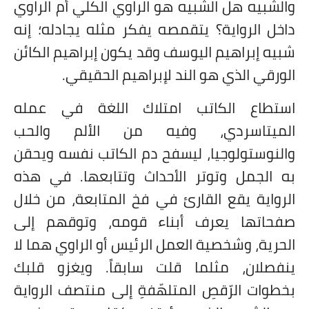
والشبيه هل الشبيه هو الراوي الكلي أم الراوي
داخل الرواية؟ يتقمصه يفكر مثله يجادله؛ إنه
شبيه إبراهيم اليوسف وقد يكون إبراهيم الكائن
الورقي الذي هو الند لإبراهيم الحقيقي.
استطاع الكاتب امتلاك اللغة في عمله
الميتاسردي، وفيه من الألم والحب
والنوستولوجيا، ليسفح دم الكاتب نفسه ويحقن
به الجمل وتوتر الأحداث وتتابعها. في هذه
الرواية يقع القارئ في فخ المتابعة، من خلال
صفحاتها يعرف أبناء قومه، وتوقهم إلى
الحرية، وشخصية العمل الرئيس أو الراوي هما لا
ينفصلان، مثلما قلت سابقاً. ويغزو قلبك
بخطوات الرّقصِ المتلهّفةِ إلى منتصف الرواية