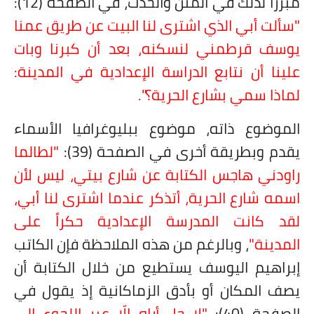
مبرراً لذلك في المتن والحدث، في الصفحة (12):
"سألت أبي الذي اشترى لنا البيت عن طريق عمنا
يوسف قرطمني لنسكنه، بعد أن كبرنا وبات
علينا أن نتابع الدراسة الإعدادية في المدينة:
لماذا سمي بشارع الحرية؟".
الموضوع ذاته، موضوع ببليوغرافيا الأسماء
يقدم وبطريقة أخرى في الصفحة (39):
"لطالما
راودني هاجس الكتابة عن شارع بيتي، ليس لأن
اسمه شارع الحرية، أتذكر عندما اشترى لنا أبي،
لقد كانت المدرسة الإعدادية حكراً على
المدينة"
، وبالرغم من هذه الملاحظة فإن الكاتب
إبراهيم اليوسف يستطيع من خلال الكتابة أن
يصف المكان أو بأدق الزماكانية إذ يقول في
الصفحة (40):
"لا حل أراه إلّا عبر اللجوء إلى