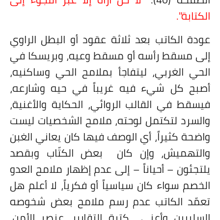
الكتابة".
عودة الكاتب بعد ثلاثة عقود أو البطل الراوي
إلى مسقط رأسه أو مسقط وعيه، وبريسكا في
الحي الغربي، ليتفاجأ بملامح الحي وساكنيه،
أصبح كل شيء فيه غريباً في حيه وشارعه،
فيسقط في القالب الروائي، الحكاية والأغنية،
والسرد لتكتمل لوحته، ملامح الشخصيات ليست
واضحة كثيراً، أي الوصف فيها كان يعاني الغبن
والتهميش، وإن كان بعض الكتّاب وبقصد
يلتجئون – أحياناً – إلى عدم إظهار ملامح العدو
الخصم سواء كان سياسياً أو فكرياً، لا أعلم هل
تعمّد الكاتب عدم رسم ملامح بعض شخوصه
السلبيين وأعني كتبة التقارير، عنصر الأمن،