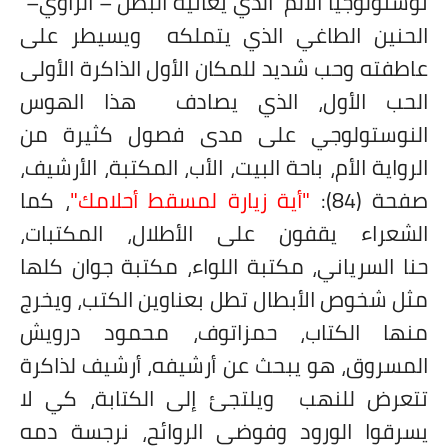
نوستولوجيا الألم الذي يعانيه البطل – الراوي
–
الحنين الطاغي الذي يتملكه ويسيطر على
عاطفته وحب شديد للمكان الأول الذاكرة الأولى
الحب الأول، الذي يصادف هذا الهوس
النوستولوجي على مدى فصول كثيرة من
الرواية الأم، باحة البيت، الأب، المكتبة، الأرشيف،
صفحة (84):
"أية زيارة لمسقط أحلامك"
، كما
الشعراء يقفون على الأطلال، المكتبات،
حنا السرياني، مكتبة اللواء، مكتبة جوان كلها
مثل شخوص الأبطال تطل بعناوين الكتب، ويخرج
منها الكتاب، حمزاتوف، محمود درويش
المسروق، هو يبحث عن أرشيفه، أرشيف لذاكرة
تتعرض للنهب ويلتجئ إلى الكتابة، كي لا
يسرقوا الورود وفوضى الروائح، نرجسة دمه