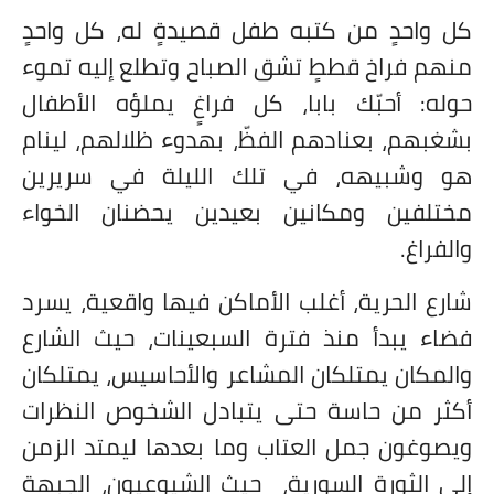
كل واحدٍ من كتبه طفل قصيدةٍ له، كل واحدٍ
منهم فراخ قططٍ تشق الصباح وتطلع إليه تموء
حوله: أحبّك بابا، كل فراغٍ يملؤه الأطفال
بشغبهم، بعنادهم الفظّ، بهدوء ظلالهم، لينام
هو وشبيهه، في تلك الليلة في سريرين
مختلفين ومكانين بعيدين يحضنان الخواء
والفراغ.
شارع الحرية، أغلب الأماكن فيها واقعية، يسرد
فضاء يبدأ منذ فترة السبعينات، حيث الشارع
والمكان يمتلكان المشاعر والأحاسيس، يمتلكان
أكثر من حاسة حتى يتبادل الشخوص النظرات
ويصوغون جمل العتاب وما بعدها ليمتد الزمن
إلى الثورة السورية، حيث الشيوعيون، الجبهة