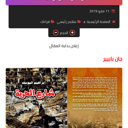
قصة قصيرة جداً
11 مايو 2019
قراءات
الصفحة الرئيسية
سلايدر رئيسي
قراءات
الحجم
دراسات
مقالات
إعلان بداية المقال
جان بابيير
حوارات
فنون
شخصيات
ذاكرة كوباني
مواهب جديدة
منوعات