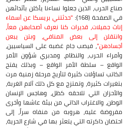
صناع الحرب، الذين جعلوا نساءنا يأكلن بأثدائهن
في الصفحة (168):
"حدثتني بريسكا عن أسماء
إناث جميلات، قديرات كنا نعرف أصحابهن معاً،
وانتقلن إلى بعض المنافي، وبتن يبعن
أجسادهن"
، فيصب جام غضبه على السياسيين،
وأمراء الحرب، والنظام، ومدبري شؤون الأمر
الواقع – سلطة الأمر الواقع – وبذلك يفتح
الكاتب تساؤلات كثيرة لتأريخ مرحلة زمنية مرت
بتغيرات كثيرة، وتمتزج مع كل ذلك آلام الغربة،
والأحزان التي تلاحقه كظل، وهاجس الإنسان
الوطن، والاغتراب الذاتي من بيئة عاشها وأخرى
مفروضة عليه، هروبه من منفاه سراً، إلى
احتضان ذاكرته التي يتعثر بها في شارع الحرية،