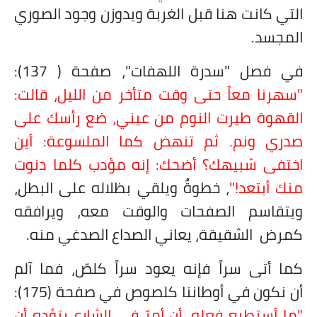
التي كانت هنا قبل الغربة ويدوزن وجود الصوري
المجسد.
في فصل "سدرة اللهفات"، صفحة ( 137):
"سهرنا معاً حتى وقت متأخر من الليل، قالت:
القهوة طيرت النوم من عيني، ضع رأسك على
صدري ونم. ثم تنهض كما الملسوعة: أين
اختفى شبيهك؟ أضحك: إنه مؤدب كلما دنوت
منك أبتعد!"
، خطوةٌ ويلقي بظلاله على البطل،
ويتقاسم الصفحات والوقت معه، ويرافقه
كمرض الشقيقة، يعاني الصداع الصدغي منه.
كما أتى سراً فإنه يعود سراً كلصّ، فما آلم
أن نكون في أوطاننا كلصوص في صفحة (175):
"ما أستطيع فعله، أن أمرّ في الشارع بتؤده أن