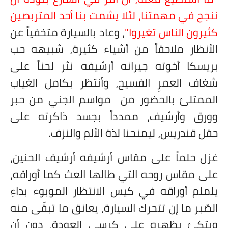
ننجح في مهمتنا، لئلا يشمت بنا أحد المتربصين
كثيرون الناس تغيروا"
، وعاد بالسيارة متخفياً عن
الأنظار ملاحقاً من أشياء كثيرة، شبيهه حب
بريسكا أخوته جيرانه أرشيفه نثر لحناً على
شغاف العمرِ الفسيح، وأنتظر بكامل الغياب
الممتلئ بالحضور من مواسم الجني من حبر
وورق وأرشيف، ممدداً بجسد ذاكرته على
حقل قندريس، ليمنحنا لذة الألم والنزف.
غزل حلماً على مقاس أرشيفه أرشيف الحنين،
على مقاس روحه التي طالها العث كما أوراقه،
يلملم أوراقه في كيس الانتظار الموبوء بداءِ
الصّبر ما إن تتحرك السيارة، يعانق ما تبقّى منه
ويتكئ بظهره على كرسي العودة، دون أن