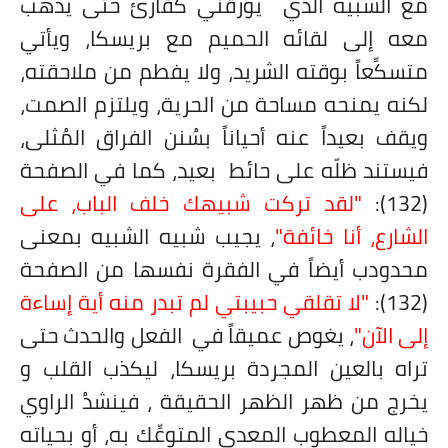
مع الشبيه الذي يؤرقني كقارئ حتى يذهب
معه إلى لقائه الحميم مع بريسكا، ويأتي
متسكِّعاً بوقته الشريد، ولا يفطم من ملاحقته،
لكنه يمنحه مساحة من الحرية، ويلتزم الصمت،
ويقف بعيداً عنه أحياناً بسُنن الفراق المُثلى،
فيستند ظلّه على حائط بعيد، كما في الصفحة
(132):
"لقد تركت شبيهك خلف الباب، على
الشارع، أنا خائفة"
، يجيب شبيه الشبيه بمعنى
محدودب أيضاً في الفقرة نفسها من الصفحة
(132):
"لا تقلقي حبيبتي لم تبدر منه أية إساءة
إلى الآن"
، يغوص عميقاً في الفعل والحدث حتى
تراه بالعين المجردة بريسكا، ليكذب القلب و
يخرج من ظهر الظهر الحقيقة ، فينشدُ الراوي
خياله المعطوب المعدي المتوعِّك به، أو بحياته