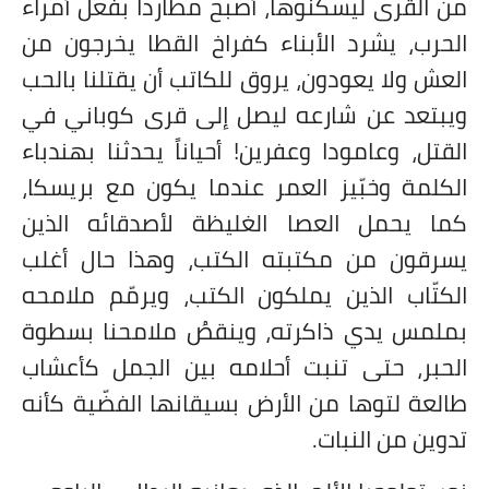
من القرى ليسكنوها، أصبح مطارداً بفعل أمراء
الحرب، يشرد الأبناء كفراخ القطا يخرجون من
العش ولا يعودون، يروق للكاتب أن يقتلنا بالحب
ويبتعد عن شارعه ليصل إلى قرى كوباني في
القتل، وعامودا وعفرين! أحياناً يحدثنا بهندباء
الكلمة وخبّيز العمر عندما يكون مع بريسكا،
كما يحمل العصا الغليظة لأصدقائه الذين
يسرقون من مكتبته الكتب، وهذا حال أغلب
الكتّاب الذين يملكون الكتب، ويرمّم ملامحه
بملمس يدي ذاكرته، وينقصُ ملامحنا بسطوة
الحبر، حتى تنبت أحلامه بين الجمل كأعشاب
طالعة لتوها من الأرض بسيقانها الفضّية كأنه
تدوين من النبات.