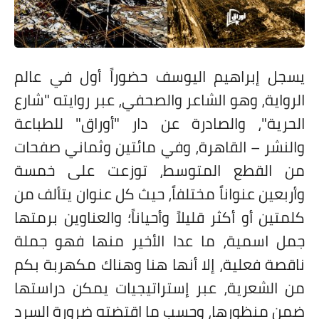
على مقام سبا
فيديوهات
اقتباسات روائية
يسجل إبراهيم اليوسف حضوراً أول في عالم
أعداد جريدة سبا
الرواية، وهو الشاعر والصحفي، عبر روايته "شارع
الحرية"، والصادرة عن دار "أوراق" للطباعة
والنشر – القاهرة، وفي مائتين وثماني صفحات
من القطع المتوسط، توزعت على خمسة
وأربعين عنواناً مختلفاً، حيث كل عنوان يتألف من
كلمتين أو أكثر قليلاً وأحياناً؛ والعناوين برمتها
جمل اسمية، ما عدا الأخير منها فهو جملة
ناقصة فعلية، إلا أنها هنا وهناك مكهربة بكم
من الشعرية، عبر إستراتيجيات يمكن دراستها
ضمن منظورها، وحسب ما اقتضته ضرورة السرد