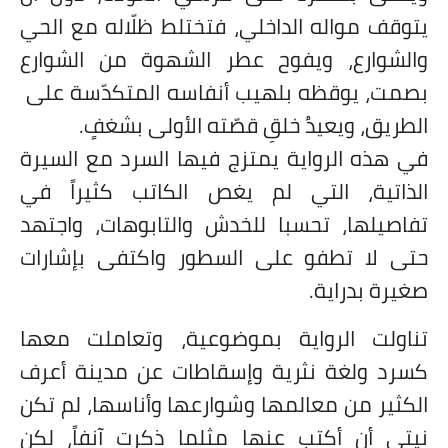
يتوقف مواله الداخلي، فتختلط ظلّاله مع الحي
والشوارع، ويفوح عطر الشهوة من الشوارع
بصمت، يوقظه بلهيب أنفاسه المتكدّسة على
الطريق، ويعيدُ خلقِ قصّته الأولى بشغفٍ.
في هذه الرواية يمتزج فيها السرد مع السيرة
الذاتية، التي لم يغص الكاتب كثيراً في
تفاصيلها، تحسبا للخدش والتابوهات، واجتهد
حتى لا تطفو على السطور واكتفى بإشارات
صغيرة بدراية.
تناولت الرواية بموضوعية، وتعاملت معها
كسرد ولغة نثرية وإسقاطات عن مدينة أعرف
الكثير من معالمها وشوارعها وأناسها، لم تكن
نيتي أن أكتب عنها مثلما ذكرت آنفاً، لكن