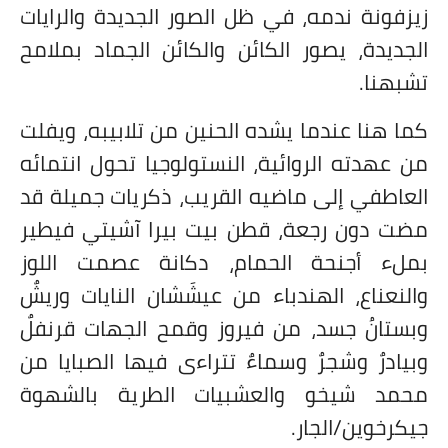
زيزفونة ندمه، في ظل الصور الجديدة والرايات
الجديدة، يصور الكائن والكائن الجماد بملامح
تشبهنا.
كما هنا عندما يشده الحنين من تلابيبه، ويفلت
من عهدته الروائية، النستولوجيا تحول انتمائه
العاطفي إلى ماضيه القريب، ذكريات جميلة قد
مضت دون رجعة، قطن بيت بيرا آشيتي فيطير
بملء أجنحة الحمام، دكانة عصمت اللوز
والنعناع، الهندباء من عيشَشان النايات وريشٌ
وبستانُ جسد، من فيروز وقمح الجهات قرنفلٌ
وبيادرٌ وشجرٌ وسماءٌ تتراءى فيها الصبايا من
محمد شيخو والعشبيات الطرية بالشهوة
جيكرخوين/الجار.