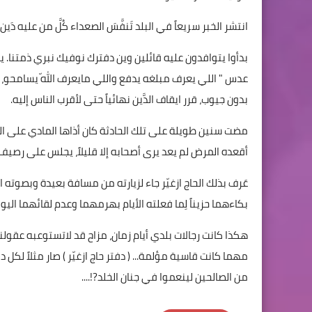
انتشر الخبر سريعاً في البلد تَنفَّسَ الصعداء كُلَّ من عليه دَين ل
بدأوا يتوافدون عليه قائلين وين دفترك نوفيك نبري ذمتنا. 
عدس " اللي يعرف مبلغه يدفع واللي مايعرف اللّه يسامحو، كلها 
بدون جيوب، قرر ايقاف الدَّين نهائياً حتى لأقرب الناس إليه.
مضت سنين طويلة على تلك الحادثة كان أذاها المادي على الحاج
أقعده المرض لم يعد يرى أصحابه إلا قليلاً، يجلس على رصيف 
عَرف بذلك الحاج ازغيّر جاء لزيارته من مسافة بعيدة وبصوته الج
بكاءهما حزيناً لِما فعلته الأيام بهرمهما وعدم لقائهما اليوم
هكذا كانت رجالات بلدي أيام زمان، مزاح قد لاتستوعبه عقولن
مهما كانت قاسية مؤلمة... ( دفتر حاج ازغيّر ) صار مثلاً لكل د
من الصالحين لينعموا في جنان الخلد?!....