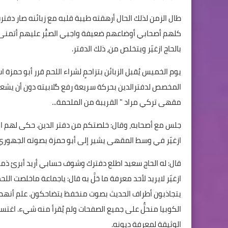
طال الزمن لذلك الحال أرهقته طيبة قلبه مع زبائنه صار دفتره
كلهم أصحابي أوضاعهم ضعيفة واجبي الصبّْر عليهم أتمنى فرجا
بالحاج ازغيّر ويتخلص من، ذلك الدفتر.
يوم الخميس يُقبل الزبائن بتزاحمٍ لشراء اللحم قرر أبو حمزة
المخصص لدفترالدين بحركة سريعة رفع گلابيته دون أن يشعر
مقهى تركي مراد " القريبة من الملحمة...
جلس مع أصحابه، وقال: خلصتكم من دفتر الدين. حكى لهم القصة 
ازغيّر في وسط المقهى يشير إلى أبو حمزة بصوته الجهوري سوي
قال: له الحاج سعيد اطلع دفترك وشوف حسابي أريد أبرئ ذمتي.
ازغيّر لايريد لأحد معرفة ما حَلَّ به قال: ياجماعة ماخلصت ال
يتجاذبون أطراف الحديث بصوت منخفظ يتضاحكون. علم أنهم عر
الكوبيا منحلٌّ على جميع الصفحات ولم يُقرأ منه شيء. اغتسل 
الوثيقة لمعرفة ديونه.