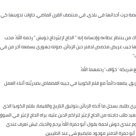
 قصة جرت أحداثها في بلدي، في منتصف القرن الماضي، حاولت تدوينها كي
من ينتظر عطاءه وإحسانه إنه " الحاج ازغيّرحاج حويش " رحمه اللّه. محب
نبها جيب عريض مخصص لدفتر دين الزبائن. صوته جهوري يسمعه آخر من في
"
ريكه ' حَوّاف ' رحمهما اللّه.
ق. يضعه دائماً مع قلم الكوبيا في جيبه الفضفاض بصدريَّته أثناء العمل
تري طلبه، يسجل ما أخذه الزبائن بتوثيق التاريخ والقيمة، بقلم الكوبيا الذي
د طلب حاجته من الحاج ازغيّر لتراكم الدين عليه. يراه الحاج ازغيّر في السوق
وم عندي خوش لحمة يقول: أبو حمزة اللّه يرحم والديك، ليش تعرف عندي
أبو حمزة الدفتر موجود مايضيع شي عند الطيبين.