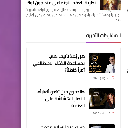
نظرية العقد الاجتماعي عند جون لوك
بحث ودراسة : رشيد جمال يعتبر جون لوك فيلسوفاً
تجريبياً ومفكّراً سياسياً، ولد في عام 1632م في زنجتون في إقليم
سو…
المشاركات الأخيرة
هل يُعدّ تأليف كتاب
بمساعدة الذكاء الاصطناعي
أمراً خاطئاً؟
26 يونيو 2026
«الدموع حين تغدو ألعاباً»
انتصار الهشاشة على
العتمة
18 يونيو 2026
حسن عبد السلام محمد