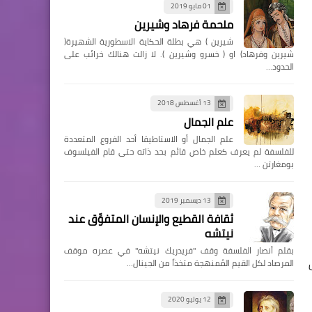
01 مايو 2019
ملحمة فرهاد وشيرين
شيرين ) هي بطلة الحكاية الاسطورية الشهيرة(
شيرين وفرهاد) او ( خسرو وشيرين ). لا زالت هنالك خرائب على
الحدود…
13 أغسطس 2018
علم الجمال
علم الجمال أو الاستاطيقا أحد الفروع المتعددة
للفلسفة لم يعرف كعلم خاص قائم بحد ذاته حتى قام الفيلسوف
بومغارتن …
13 ديسمبر 2019
ثقافة القطيع والإنسان المتفوِّق عند
نيتشه
بقلم أنصار الفلسفة وقف "فريدريك نيتشه" في عصره موقف
المرصاد لكل القيم المُمنهجة متخذاً من الجينال…
12 يوليو 2020