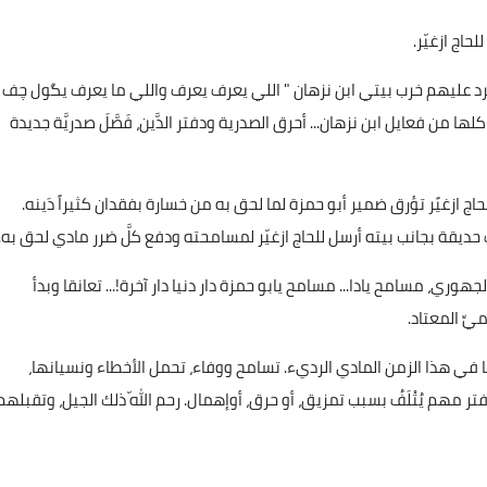
لحاج ازغيّر.
يرد عليهم خرب بيتي ابن نزهان " اللي يعرف يعرف واللي ما يعرف يگول چف
من فعايل ابن نزهان... أحرق الصدرية ودفتر الدَّين، فَصَّلَ صدريَّة جديدة
 ازغيًر تؤرق ضمير أبو حمزة لما لحق به من خسارة بفقدان كثيراً دَينه.
حديقة بجانب بيته أرسل للحاج ازغيّر لمسامحته ودفع كلَّ ضرر مادي لحق به.
هوري، مسامح يادا... مسامح يابو حمزة دار دنيا دار آخرة!... تعانقا وبدأ
يِّ المعتاد.
ا في هذا الزمن المادي الرديء. تسامح ووفاء، تحمل الأخطاء ونسيانها،
فتر مهم يُتْلَفُ بسبب تمزيق، أو حرق، أوإهمال. رحم اللّه ذلك الجيل، وتقبلهم