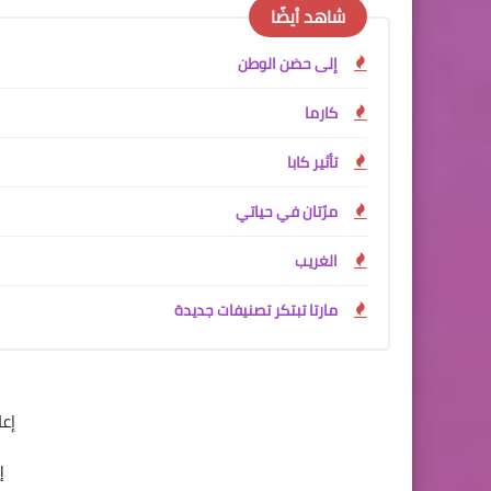
شاهد أيضًا
إلى حضن الوطن
كارما
تأثير كابا
مرّتان في حياتي
الغريب
مارتا تبتكر تصنيفات جديدة
إع
إ