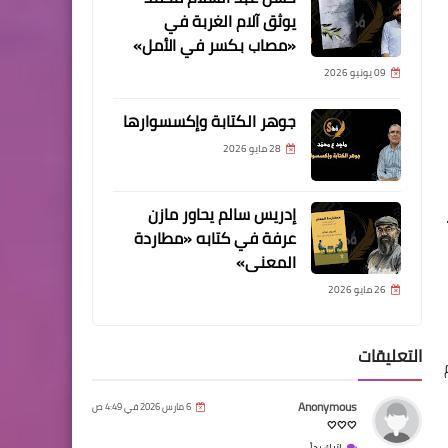
يوثق آلام الغربة في
«مصاب بكسر في الأمل»
09 يونيو 2026
جوهر الكتابة وإكسسوارها
28 مايو 2026
إدريس سالم يحاور مازن
عرفة في كتابه «مطاردة
المعنى»
26 مايو 2026
التعليقات
Anonymous
6 مارس 2026 في 4:49 ص
🤍🤍🤍
اترك رداً