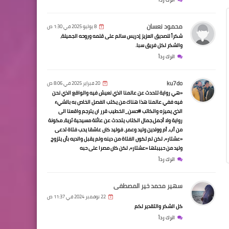
محمود نعسان
8 يوليو 2025 في 1:30 ص
شكراً للصديق العزيز إدريس سالم على قلمه وروحه الجميلة،
والشكر لكل فريق سبا.
اترك رداً
ku7do
20 فبراير 2025 في 8:06 ص
«هي رواية تتحدث عن عالمنا الذي نعيش فيه والواقع الذي نحن
فيه ففي عالمنا هذا هناك من يكتب الفصل الخاص به بالشيء
الذي يميزه والكاتب #حسن_الخطيب قرر ان يترجم واقعنا الى
رواية ولا أجمل.جمال الكتاب يتحدث عن عائلة مسيحية ثرية، مكونة
من أب، أم وولدين وليد وعمر، فوليد كان عاشقا يحب فتاة تدعى
«عشتار»، لكن لم تكون الفتاة من دينه ولم يقبل والديه بأن يتزوج
وليد من حبيبتها «عشتار»، لكن كان مصرا على حبه
اترك رداً
سهير محمد خير المصطفى
22 نوفمبر 2024 في 11:37 ص
كل الشكر والتقدير لكم
اترك رداً