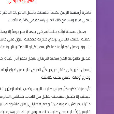
القاص . رعد الرحبي
ذاكرة أرهقها الزمن لكنها احتفظت بأجمل الذكريات الدفتر
تبقى قيم وتسامح ذلك الجيل راسخة في ذاكرة الأجيال
يعمل بمهنة آبائه، متسامح في بيعه لا يمر يوماً إلا وهناك 
لعمله، نظيف اللباس، يرتدي صدرية مخملية اللون، على جا
السوق يعمل قصاباً عندما كان سعر كيلو اللحم"ليرتان ونصف
صديق طفولته الحاج سعيد النزهان، يعمل بحفر آبار المياه، مع ش
يسجل الدين في دفترٍ حريص كلَّ الحرص عليه من ضياع أو تمزي
وخارج أوقات العمل بجيب گلابيَّته.
أمُّ حمزة تذكره كلّ صباح بطلبات البيت. يذهب للحاج ازغيّر يش
لايكتب إلا بتبليل مقدمته بقليل من اللعاب. يتحاشى الحاج سعي
حائراً يتحركش به ويقول: أبو حمزة صارلي زمان ماشوفك الي
فلوس يَرُدُّ عليه وهل طلبت منك فلوس عيالك واجبهم عليك 