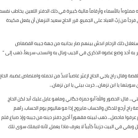
 مملوءاً بالأسماء وأرقاماً مالية كبيرة في ذلك الدفتر اللعين. يخاطب نفسه
ً من رَبِّ العباد على الجميع. قرر الحاج سعيد النزهان أن يفعل مكيدة
 استغلال ذلك الزحام اندسَّ بينهم صار بجانبه من جهة جيبه الفضفاض
 به أحد وضع عضوه الذكري في الجيب وبال به وانسحب سريعاً. ذهب إلى "
وقال: راح ياجي الحاج ازغيّر غاضباً لابدَّ من تحمله وامتصاص غضبه. الحاج
تها يا ابن نزهان... خربت بيتي يا ابن نزهان...
.. قال: الحضور واللّه أبو حمزة حگاني وماهو عايل عليك أبد لكن الحاج
لحمة راح أرجع للدكان والحساب مايروح إذا مو هاليوم يوم الحساب. رآهم
فوا ماحصل... ذهب لبيته مقهوراً أخرج دفتر دينه من جيبه وإذ صباغ قلم
وبقي في البيت حزيناً كأيباً لا يعرف ماذا يعمل، لأنه لايملك سوى تلك