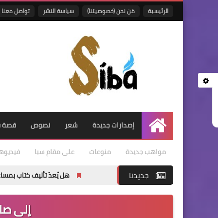
الرئيسية
مَن نحن (خصوصيتنا)
سياسة النشر
تواصل معنا
إصدارات جديدة
شعر
نصوص
قصة ق
الرئيسية
مواهب جديدة
منوعات
على مقام سبا
فيديوه
جديدنا
هل يُعدّ تأليف كتاب بمساعدة الذكاء الاصطن
إلى صاح