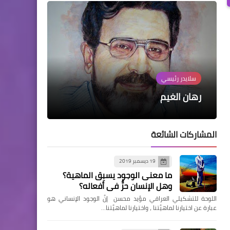
سلايدر رئيسي
إصدارات جديدة
إصدارات جديدة
ذاكرة كوباني
سلايدر رئيسي
«صورة من الخلف للرقم ٩»: جديد
إبراهيم اليوسف في روايته الثالثة
ما بين عُشْبةِ بَرْزَوَيه وحيَّةِ جلجامش:
علبلور
رهان الغيم
«جمهورية الكلب»
تأمّلات في الترجمة الأدبية
الشاعر العراقي عامر الطيب
المشاركات الشائعة
19 ديسمبر 2019
ما معنى الوجود يسبِق الماهية؟
وهل الإنسان حرٌّ في أفعاله؟
اللوحة للتشكيلي العراقي مؤيد محسن إنَّ الوجود الإنساني هو
عبارة عن اختيارنا لماهيَّتنا ، واختيارنا لماهيَّتنا…