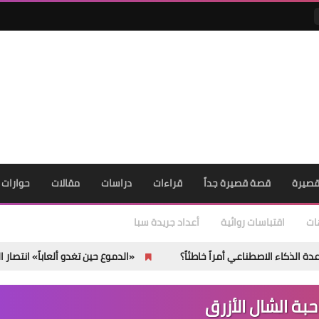
صيرة
قصة قصيرة جداً
قراءات
دراسات
مقالات
حوارات
ات
اقتباسات روائية
أعداد جريدة سبا
اعي أمراً خاطئاً؟
«الدموع حين تغدو ألعاباً» انتصار الهشاشة على ال
بة الشال الأزرق