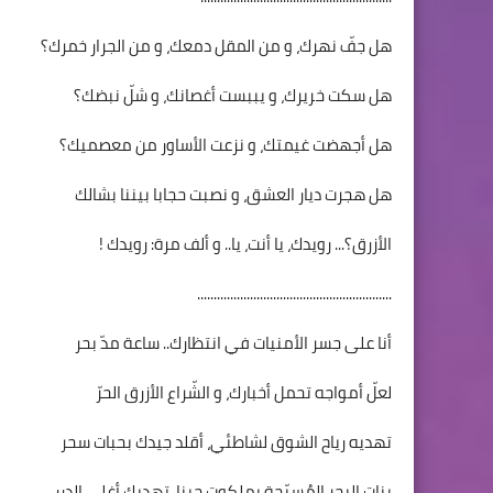
هل جفّ نهرك، و من المقل دمعك، و من الجرار خمرك؟
هل سكت خريرك، و يببست أغصانك، و شلّ نبضك؟
هل أجهضت غيمتك، و نزعت الأساور من معصميك؟
هل هجرت ديار العشق، و نصبت حجابا بيننا بشالك
الأزرق؟... رويدك، يا أنت، يا.. و ألف مرة: رويدك !
...........................................................
أنا على جسر الأمنيات في انتظارك.. ساعة مدّ بحر
لعلّ أمواجه تحمل أخبارك، و الشّراع الأزرق الحرّ
تهديه رياح الشوق لشاطئي، أقلد جيدك بحبات سحر
بنات البحر المُسبّحة بملكوت حبنا، تهديك أغلى الدرر