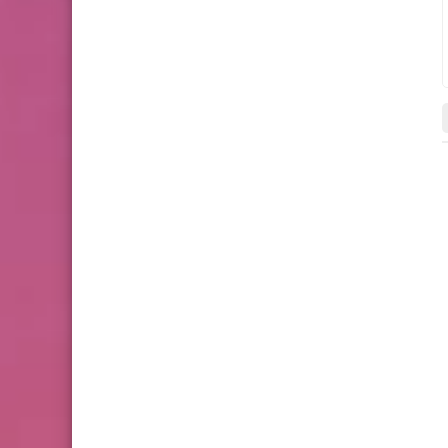
شعر
شعر
28 أكتوبر 2025
26 أكتوبر 2025
حينما يزهر غصن الألم
أيقونة صوفية