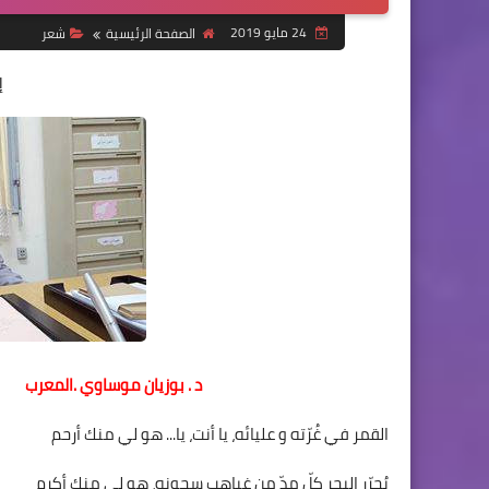
24 مايو 2019
الصفحة الرئيسية
شعر
إ
د . بوزيان موساوي .المعرب
القمر في غُرّته و عليائه، يا أنت، يا... هو لي منك أرحم
يُحرّر البحر كلّ مدّ من غياهب سجونه، هو لي منك أكرم