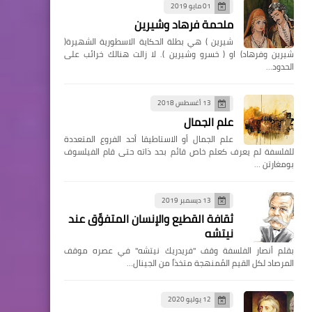
01 مايو 2019
ملحمة فرهاد وشيرين
شيرين ) هي بطلة الحكاية الاسطورية الشهيرة(
شيرين وفرهاد) او ( خسرو وشيرين ). لا زالت هنالك خرائب على
الحدود…
13 أغسطس 2018
علم الجمال
علم الجمال أو الاستاطيقا أحد الفروع المتعددة
للفلسفة لم يعرف كعلم خاص قائم بحد ذاته حتى قام الفيلسوف
بومغارتن …
13 ديسمبر 2019
ثقافة القطيع والإنسان المتفوِّق عند
نيتشه
بقلم أنصار الفلسفة وقف "فريدريك نيتشه" في عصره موقف
المرصاد لكل القيم المُمنهجة متخذاً من الجينال…
12 يوليو 2020