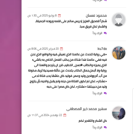
محمود نعسان
8 يوليو 2025 في 1:30 ص
شكراً للصديق العزيز إدريس سالم على قلمه وروحه الجميلة،
والشكر لكل فريق سبا.
اترك رداً
ku7do
20 فبراير 2025 في 8:06 ص
«هي رواية تتحدث عن عالمنا الذي نعيش فيه والواقع الذي نحن
فيه ففي عالمنا هذا هناك من يكتب الفصل الخاص به بالشيء
الذي يميزه والكاتب #حسن_الخطيب قرر ان يترجم واقعنا الى
رواية ولا أجمل.جمال الكتاب يتحدث عن عائلة مسيحية ثرية، مكونة
من أب، أم وولدين وليد وعمر، فوليد كان عاشقا يحب فتاة تدعى
«عشتار»، لكن لم تكون الفتاة من دينه ولم يقبل والديه بأن يتزوج
وليد من حبيبتها «عشتار»، لكن كان مصرا على حبه
اترك رداً
سهير محمد خير المصطفى
22 نوفمبر 2024 في 11:37 ص
كل الشكر والتقدير لكم
اترك رداً