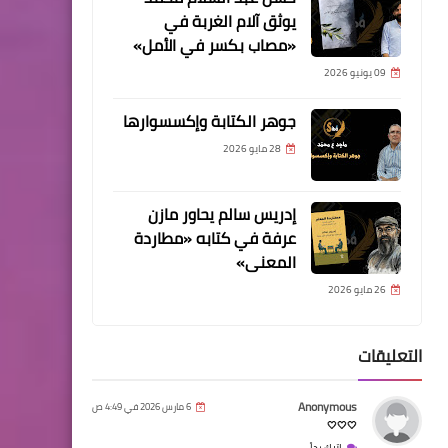
يوثق آلام الغربة في
«مصاب بكسر في الأمل»
09 يونيو 2026
جوهر الكتابة وإكسسوارها
28 مايو 2026
إدريس سالم يحاور مازن
عرفة في كتابه «مطاردة
المعنى»
26 مايو 2026
التعليقات
Anonymous
6 مارس 2026 في 4:49 ص
🤍🤍🤍
اترك رداً