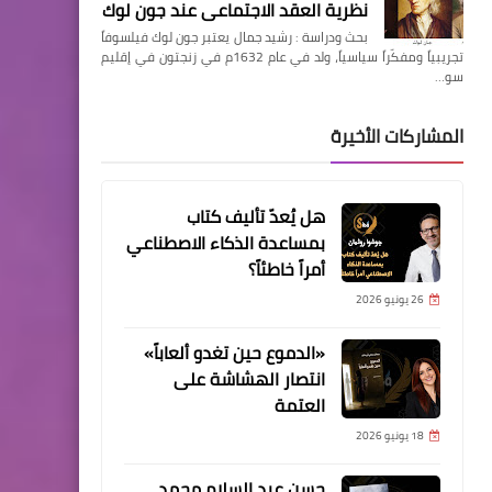
نظرية العقد الاجتماعي عند جون لوك
بحث ودراسة : رشيد جمال يعتبر جون لوك فيلسوفاً
تجريبياً ومفكّراً سياسياً، ولد في عام 1632م في زنجتون في إقليم
سو…
المشاركات الأخيرة
هل يُعدّ تأليف كتاب
بمساعدة الذكاء الاصطناعي
أمراً خاطئاً؟
26 يونيو 2026
«الدموع حين تغدو ألعاباً»
انتصار الهشاشة على
العتمة
18 يونيو 2026
حسن عبد السلام محمد