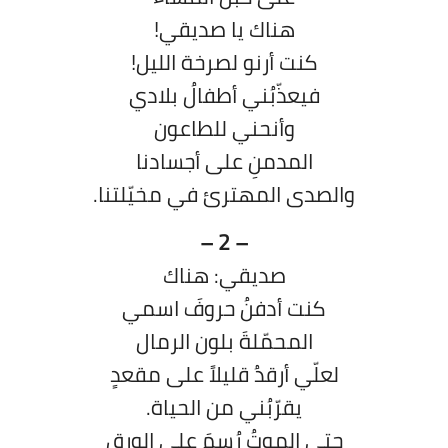
هناك يا صديقي!
كنت أرنو لصرخة الليل!
فيعذّبُني أطفالُ بلادي
وأنحني للطاعون
المدمنِ على أجسادنا
والصدى المهترئ في مخيّلتنا.
– 2 –
صديقي: هناك
كنت أدفنُ حروفَ اسمي
المحمّلةَ بلون الرمال
لعلّي أرقدُ قليلاً على مقعدٍ
يقرّبُني من الحياة.
حتى الموتُ رُسِمَ على الورق