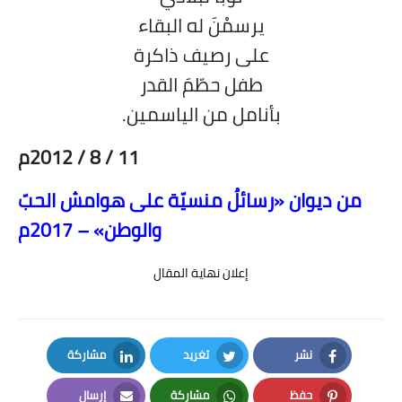
يرسمْنَ له البقاء
على رصيف ذاكرة
طفل حطّمَ القدر
بأنامل من الياسمين.
11 / 8 / 2012م
من ديوان
«
رسائلُ منسيّة على هوامش الحبّ
والوطن
»
– 2017م
إعلان نهاية المقال
نشر
تغريد
مشاركة
LinkedIn
Twitter
Facebook
حفظ
مشاركة
إرسال