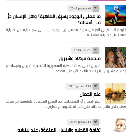
19 ديسمبر 2019
ما معنى الوجود يسبِق الماهية؟ وهل الإنسان حرٌّ
في أفعاله؟
اللوحة للتشكيلي العراقي مؤيد محسن إنَّ الوجود الإنساني هو عبارة عن اختيارنا
لماهيَّتنا ، واختيارنا لماهيَّتنا…
01 مايو 2019
ملحمة فرهاد وشيرين
شيرين ) هي بطلة الحكاية الاسطورية الشهيرة( شيرين وفرهاد) او
( خسرو وشيرين ). لا زالت هنالك خرائب على الحدود…
13 أغسطس 2018
علم الجمال
علم الجمال أو الاستاطيقا أحد الفروع المتعددة للفلسفة لم يعرف
كعلم خاص قائم بحد ذاته حتى قام الفيلسوف بومغارتن …
13 ديسمبر 2019
ثقافة القطيع والإنسان المتفوِّق عند نيتشه