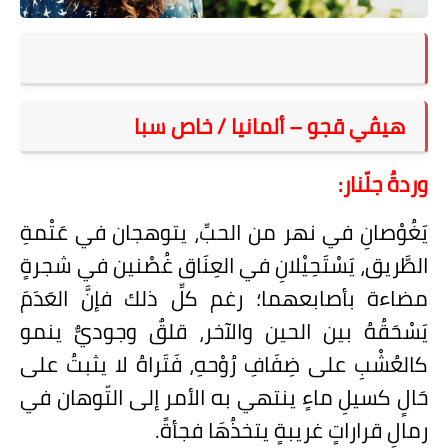
على مقام سبا
فيديوهات
اقتباسات روائية
هيڤي قجو – ألمانيا / خاص سبا
أعداد جريدة سبا
وردةُ جلّنار
:
يَغُوْصانِ في نهر من الحبِّ، يتوهجان في عَتْمةِ
الطَّريق، يَسْتَحِيْلانِ في العِنَاق غُصْنين في شجرةٍ
مضاءة بأصابعهما؛ رغم كلِّ ذلك فإنَّ العَدَمَ
يَسْحَقُهُ بين الحين والآخر، قلقٌ وجوديٌّ ينمو
كالعُشْبِ على ضِفَافِ رُوْحهِ، فَتَراهُ لا يثبتُ على
حَالٍ كسيلِ ماءٍ ينتهي به الأمر إلى التّوهان في
رمالِ قراراتٍ غريبةٍ يتخذُهَا فجأةً.