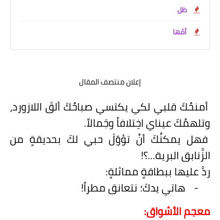
ظل
أمّها
إعلان منتصف المقال
أمنحُكَ قلبي لكي يكتسي صباحُكَ ألقَ اللازورد،
وتلهمُكَ عيناي اخِتلافاً وجَمالاً.
فهل يمكنُكَ أنْ تؤوّلَ حبي لكَ بحديقةٍ من
الزَّنابق البرية...؟!
ردَّ عليها ببطاقةٍ مماثلةٍ:
-
هاتي يدكَ؛ نتعانق مطراً!
معجم الأشواق: