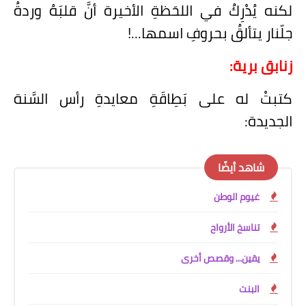
لكنه يُدْرِكُ في اللحَظةِ الأخيرة أنَّ قلبَهُ وردةُ
جلّنار يتألقُ بحروفِ اسمها...!
زنابق برية:
كتبتْ له على بَطِاقَةِ معايدةِ رأس السَّنة
الجديدة:
شاهد أيضًا
غيوم الوطن
تناسخ الأرواح
يقين... وقصص أخرى
البنت