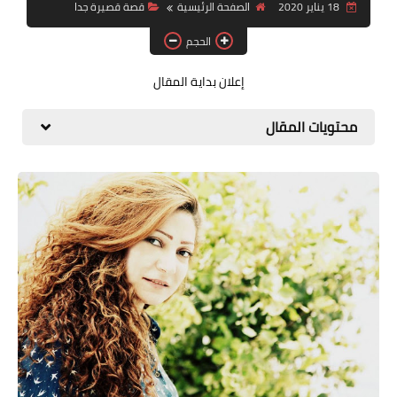
18 يناير 2020
الصفحة الرئيسية
قصة قصيرة جدا
قصة قصيرة جداً
الحجم
قراءات
إعلان بداية المقال
دراسات
محتويات المقال
مقالات
حوارات
فنون
شخصيات
ذاكرة كوباني
مواهب جديدة
منوعات