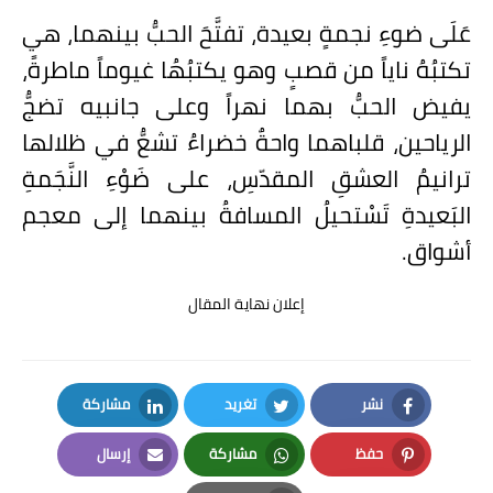
عَلَى ضوءِ نجمةٍ بعيدة، تفتَّحَ الحبُّ بينهما، هي
تكتبُهُ ناياً من قصبٍ وهو يكتبُهُا غيوماً ماطرةً،
يفيض الحبُّ بهما نهراً وعلى جانبيه تضجُّ
الرياحين، قلباهما واحةٌ خضراءُ تشعُّ في ظلالها
ترانيمُ العشقِ المقدّسِ، على ضَوْءِ النَّجَمةِ
البَعيدةِ تَسْتحيلُ المسافةُ بينهما إلى معجم
أشواق.
إعلان نهاية المقال
نشر
تغريد
مشاركة
LinkedIn
Twitter
Facebook
حفظ
مشاركة
إرسال
Email
Whatsapp
Pinterest