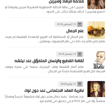
ملحمة فرهاد وشيرين
شيرين ) هي بطلة الحكاية الاسطورية الشهيرة( شيرين وفرهاد) او
( خسرو وشيرين ). لا زالت هنالك خرائب على الحدود…
13 أغسطس 2018
علم الجمال
علم الجمال أو الاستاطيقا أحد الفروع المتعددة للفلسفة لم يعرف
كعلم خاص قائم بحد ذاته حتى قام الفيلسوف بومغارتن …
13 ديسمبر 2019
ثقافة القطيع والإنسان المتفوِّق عند نيتشه
بقلم أنصار الفلسفة وقف "فريدريك نيتشه" في عصره موقف
المرصاد لكل القيم المُمنهجة متخذاً من الجينال…
12 يوليو 2020
نظرية العقد الاجتماعي عند جون لوك
بحث ودراسة : رشيد جمال يعتبر جون لوك فيلسوفاً تجريبياً ومفكّراً
سياسياً، ولد في عام 1632م في زنجتون في إقليم سو…