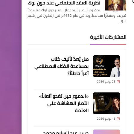
نظرية العقد الاجتماعي عند جون لوك
بحث ودراسة : رشيد جمال يعتبر جون لوك فيلسوفاً
تجريبياً ومفكّراً سياسياً، ولد في عام 1632م في زنجتون في إقليم
سو…
المشاركات الأخيرة
هل يُعدّ تأليف كتاب
بمساعدة الذكاء الاصطناعي
أمراً خاطئاً؟
26 يونيو 2026
«الدموع حين تغدو ألعاباً»
انتصار الهشاشة على
العتمة
18 يونيو 2026
حسن عبد السلام محمد