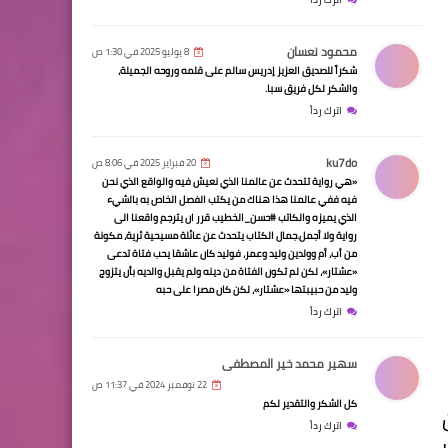
محمود نعسان
8 يوليو 2025 في 1:30 ص
شكراً للصديق العزيز إدريس سالم على قلمه وروحه الجميلة،
والشكر لكل فريق سبا.
اترك رداً
ku7do
20 فبراير 2025 في 8:06 ص
«هي رواية تتحدث عن عالمنا الذي نعيش فيه والواقع الذي نحن
فيه ففي عالمنا هذا هناك من يكتب الفصل الخاص به بالشيء
الذي يميزه والكاتب #حسن_الخطيب قرر ان يترجم واقعنا الى
رواية ولا أجمل.جمال الكتاب يتحدث عن عائلة مسيحية ثرية، مكونة
من أب، أم وولدين وليد وعمر، فوليد كان عاشقا يحب فتاة تدعى
«عشتار»، لكن لم تكون الفتاة من دينه ولم يقبل والديه بأن يتزوج
وليد من حبيبتها «عشتار»، لكن كان مصرا على حبه
اترك رداً
سهير محمد خير المصطفى
22 نوفمبر 2024 في 11:37 ص
كل الشكر والتقدير لكم
اترك رداً