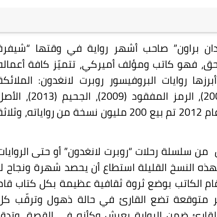
دان براون” صاحب أشهر رواية في وقتها “شيفرة
ق، فهو كاتب ومؤلف أميركي، تتميّز كافة أعماله
أبرزها روايات البروفيسور روبرت لانغدون: الملائكة
والشياطين (2000)، شيفرة دافنشي (2003)، الرمز المفقود (2009)، الجحيم (2013)،
(2017)، والذين تُرجموا إلى 56 لغة، وفي عام 2012 تم بيع 200 مليون نسخة من رواياته، وثلاث
من سلسلة رحلات “روبرت لانغدون” أو حتى الروايات
وبهذه النسخ القليلة استطاع أن يحصد شهرة ونجاح لا
 قام الكاتب بوضع ثروة ثقافية عظيمة بكل كتاب قام
ر متوقعة تضع القارئ في حالة ذهول وترقّب كل
قارئ ضمن الرواية يعيش وكأنه في القصة، وتدق