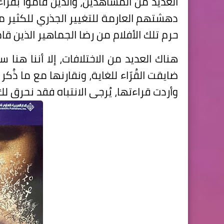
العديد من المشاهدين، والذين قاموا بقراءة ا
دهشتهم العارمة للتغيير الجذري للكثير م
حرم تلك الأفلام من رضا الجماهير الذين قا
هناك العديد من الاختلافات، إلا أننا هنا 
ضايقت القُرّاء للغاية، ونقارنها مع ما ذُكر
وأردت قراءتها، يُرجى الانتباه فقد نحرق ل