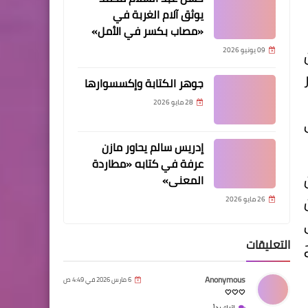
يوثق آلام الغربة في
«مصاب بكسر في الأمل»
09 يونيو 2026
جوهر الكتابة وإكسسوارها
28 مايو 2026
نشي
إدريس سالم يحاور مازن
عرفة في كتابه «مطاردة
المعنى»
26 مايو 2026
التعليقات
Anonymous
6 مارس 2026 في 4:49 ص
🤍🤍🤍
اترك رداً