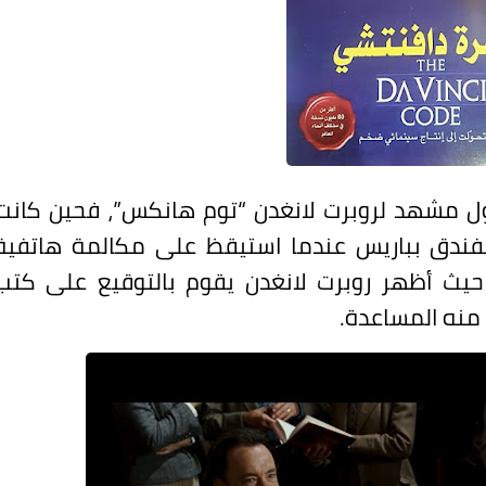
أول مشهد لروبرت لانغدن “توم هانكس”، فحين كانت
ه بفندق بباريس عندما استيقظ على مكالمة هاتفية
 حيث أظهر روبرت لانغدن يقوم بالتوقيع على كتب
منه المساعدة.