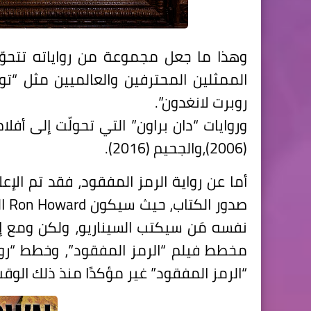
وهذا ما جعل مجموعة من رواياته تتحوّ
الممثلين المحترفين والعالميين مثل “تو
روبرت لانغدون”.
(2006)،والجحيم (2016).
أما عن رواية الرمز المفقود، فقد تم الإ
صدور الكتاب، حيث سيكون
Ron Howard
ال
نفسه مَن سيكتب السيناريو، ولكن ومع إط
مخطط فيلم “الرمز المفقود”، وخطط “رون”
“الرمز المفقود” غير مؤكدًا منذ ذلك الوقت