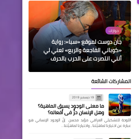
حوارات
سلايدر رئيسي
سلايدر رئيسي
جان دوست لموقع «سبا»: رواية
دراسات
سلايدر رئيسي
حضور ميتافيزيقا «اسبينوزا» في
«كوباني الفاجعة والربع» تعني لي
سليم بركات الابتعاد بمسافات ضوئية
عن المعتاد
في مفهوم الحبّ
فيزياء «أينشتاين»
مقام الجسد والدم
أنني انتصرت على الحرب بالحرف
المشاركات الشائعة
19 ديسمبر 2019
ما معنى الوجود يسبِق الماهية؟
وهل الإنسان حرٌّ في أفعاله؟
اللوحة للتشكيلي العراقي مؤيد محسن إنَّ الوجود الإنساني هو
عبارة عن اختيارنا لماهيَّتنا ، واختيارنا لماهيَّتنا…