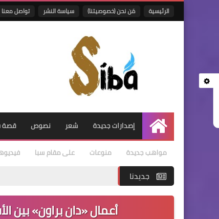
الرئيسية
مَن نحن (خصوصيتنا)
سياسة النشر
تواصل معنا
إصدارات جديدة
شعر
نصوص
قصة ق
الرئيسية
مواهب جديدة
منوعات
على مقام سبا
فيديوه
جديدنا
أعمال «دان براون» بين الأف