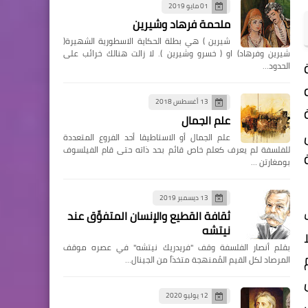
01 مايو 2019
ملحمة فرهاد وشيرين
شيرين ) هي بطلة الحكاية الاسطورية الشهيرة(
شيرين وفرهاد) او ( خسرو وشيرين ). لا زالت هنالك خرائب على
الحدود…
13 أغسطس 2018
علم الجمال
 الأصل
علم الجمال أو الاستاطيقا أحد الفروع المتعددة
للفلسفة لم يعرف كعلم خاص قائم بحد ذاته حتى قام الفيلسوف
ة
بومغارتن …
13 ديسمبر 2019
ثقافة القطيع والإنسان المتفوِّق عند
نيتشه
بقلم أنصار الفلسفة وقف "فريدريك نيتشه" في عصره موقف
المرصاد لكل القيم المُمنهجة متخذاً من الجينال…
12 يوليو 2020