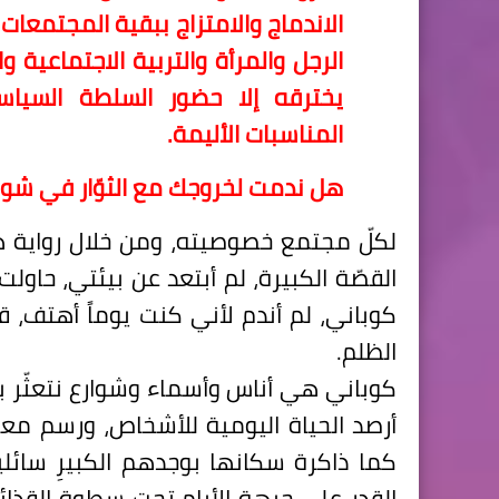
الاندماج والامتزاج ببقية المجتمعا
الرجل والمرأة والتربية الاجتماعية 
يخترقه إلا حضور السلطة السياسية
المناسبات الأليمة.
هل ندمت لخروجك مع الثوّار في شوار
لكلّ مجتمع خصوصيته، ومن خلال رواية ه
القصّة الكبيرة، لم أبتعد عن بيئتي، حاول
كوباني، لم أندم لأني كنت يوماً أهتف، ق
الظلم.
كوباني هي أناس وأسماء وشوارع نتعثّر بذا
أرصد الحياة اليومية للأشخاص، ورسم معا
كما ذاكرة سكانها بوجدهم الكبيرِ سائل
القدر على جبهة الأيام تحت سطوة القذائ