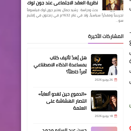
نظرية العقد الاجتماعي عند جون لوك
بحث ودراسة : رشيد جمال يعتبر جون لوك فيلسوفاً
تجريبياً ومفكّراً سياسياً، ولد في عام 1632م في زنجتون في إقليم
سو…
المشاركات الأخيرة
هل يُعدّ تأليف كتاب
بمساعدة الذكاء الاصطناعي
أمراً خاطئاً؟
26 يونيو 2026
«الدموع حين تغدو ألعاباً»
انتصار الهشاشة على
العتمة
18 يونيو 2026
حسن عبد السلام محمد