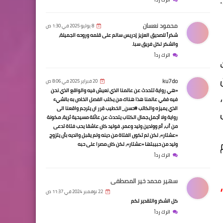
محمود نعسان
8 يوليو 2025 في 1:30 ص
شكراً للصديق العزيز إدريس سالم على قلمه وروحه الجميلة،
والشكر لكل فريق سبا.
اترك رداً
ku7do
20 فبراير 2025 في 8:06 ص
«هي رواية تتحدث عن عالمنا الذي نعيش فيه والواقع الذي نحن
فيه ففي عالمنا هذا هناك من يكتب الفصل الخاص به بالشيء
الذي يميزه والكاتب #حسن_الخطيب قرر ان يترجم واقعنا الى
رواية ولا أجمل.جمال الكتاب يتحدث عن عائلة مسيحية ثرية، مكونة
من أب، أم وولدين وليد وعمر، فوليد كان عاشقا يحب فتاة تدعى
«عشتار»، لكن لم تكون الفتاة من دينه ولم يقبل والديه بأن يتزوج
وليد من حبيبتها «عشتار»، لكن كان مصرا على حبه
اترك رداً
سهير محمد خير المصطفى
22 نوفمبر 2024 في 11:37 ص
كل الشكر والتقدير لكم
اترك رداً