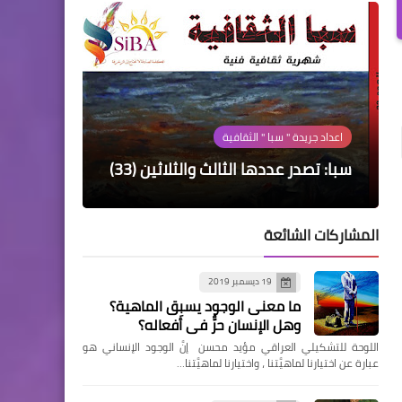
سلايدر رئيسي
سلايدر رئيسي
سلايدر رئيسي
سلايدر رئيسي
اعداد جريدة " سبا " الثقافية
رواية «آتيلا آخر العشّاق»: العشق
هايكو
النهاية
أحزان خضراء في زمن «كورونا»
سبا: تصدر عددها الثالث والثلاثين (33)
أعلى مكانة من الإيمان والكفر معاً
المشاركات الشائعة
19 ديسمبر 2019
ما معنى الوجود يسبِق الماهية؟
وهل الإنسان حرٌّ في أفعاله؟
اللوحة للتشكيلي العراقي مؤيد محسن إنَّ الوجود الإنساني هو
عبارة عن اختيارنا لماهيَّتنا ، واختيارنا لماهيَّتنا…