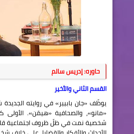
حاوره: إدريس سالم
القسم الثاني والأخير
يوظّف «جان بابيير» في روايته الجديدة 
«مانو»، والصحافية «هيمَن». الأولى ك
شخصية نمت في ظلّ ظروف اجتماعية قاس
الأحداث والأفكار والقضايا، على خلاف شخ