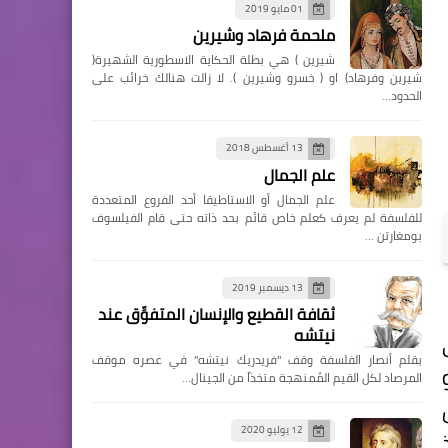
01 مايو 2019
ملحمة فرهاد وشيرين
شيرين ) هي بطلة الحكاية الاسطورية الشهيرة(
شيرين وفرهاد) او ( خسرو وشيرين ). لا زالت هنالك خرائب على
الحدود…
13 أغسطس 2018
علم الجمال
علم الجمال أو الاستاطيقا أحد الفروع المتعددة
للفلسفة لم يعرف كعلم خاص قائم بحد ذاته حتى قام الفيلسوف
بومغارتن …
13 ديسمبر 2019
ثقافة القطيع والإنسان المتفوِّق عند
نيتشه
بقلم أنصار الفلسفة وقف "فريدريك نيتشه" في عصره موقف
المرصاد لكل القيم المُمنهجة متخذاً من الجينال…
12 يوليو 2020