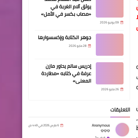
يوثق آلام الغربة في
«مصاب بكسر في الأمل»
09 يونيو 2026
جوهر الكتابة وإكسسوارها
28 مايو 2026
إدريس سالم يحاور مازن
عرفة في كتابه «مطاردة
المعنى»
26 مايو 2026
التعليقات
Anonymous
6 مارس 2026 في 4:49 ص
🤍🤍🤍
اترك رداً