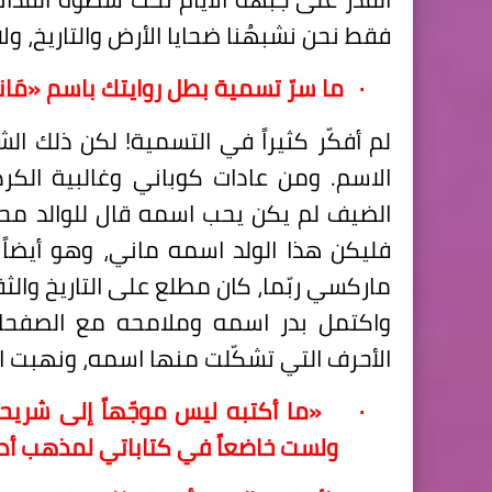
فقط نحن نشبهُنا ضحايا الأرض والتاريخ، ولا
·
ما سرّ تسمية بطل روايتك باسم «مَانو 
لم أفكّر كثيراً في التسمية! لكن ذلك ال
الاسم. ومن عادات كوباني وغالبية الكر
الضيف لم يكن يحب اسمه قال للوالد م
فليكن هذا الولد اسمه ماني، وهو أيضاً 
ماركسي ربّما، كان مطلع على التاريخ والثق
واكتمل بدر اسمه وملامحه مع الصفحات
الأحرف التي تشكّلت منها اسمه، ونهبت ا
·
«ما أكتبه ليس موجّهاً إلى شريحة
ولست خاضعاً في كتاباتي لمذهب أدب