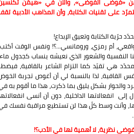
من «فوضى الفوضى»، والآن في «هيمَن تكنّسين
مرّد على تقنيات الكتابة، وأن المذاهب الأدبية تقف
دّد حرّية الكتابة وتعيق الإبداع!
قعي، أم رمزي، ورومانسي...؟! ونفس الوقت أكتب.
التنا النفسية والشعور الذي نعيشه ينساب كجدول ماء،
دّد هي تقيّد كما التزام الشاعر بالقافية، فيضطر
س القافية، لذا بالنسبة لي أن أغوص تجربة الخوض
والحوار بشكل يليق بما ذكرت، هذا ما أقوم به في
ل إلى
انفعالاتها الداخلية، دون أن أنسى انفعالاتها
ها، وأنت وسط كلّ هذا لن تستطيع مراقبة نفسك في
د فوضى نظرية، لا أهمية لها في الأدب؟!