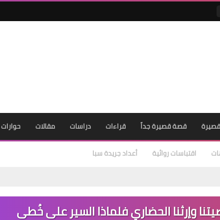
صيرة
قصة قصيرة جداً
قراءات
دراسات
مقالات
حوارات
ات
اقتباسات روائية
أعداد جريدة سبا
يتنا وإرثنا الحضاري فلماذا السير على خُطى