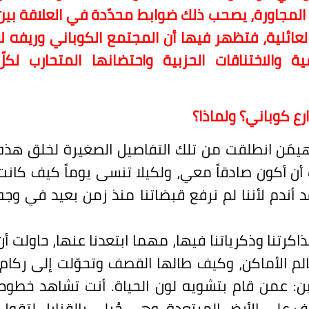
ت المجاورة، يصحب ذلك ضوابط محدّدة في العلاقة بين
والعائلية، فتظهر فيها أن المجتمع الكوباني وريفه لا
 والاختناقات الحزبية واحتضانها المتحارب لكلّ
ع كوباني؟ ولماذا؟
يمَن انطلقت من تلك التفاصيل الصغيرة لخلق هذه
ت أن أكون صادقاً معي، ولكيلا تنسى يوماً كيف كانت
د أندم لأننا لم نرفع قبضاتنا منذ زمن بعيد في وجه
كرتنا وذكرياتنا فيها، مهما ابتعدنا عنها، حاولت أن
لم الأماكن، وكيف طالها القصف وتحوّلت إلى ركام،
ين: عمن قام بتشويه لون الحياة. أنت تشاهد خطوط
ف على الأرض المرتعدة، وهي حُبلى بالقنابل لتقول: