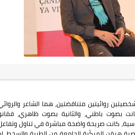
شخصيتين روائيتين متناقضتين، هما الشاعر والروائي
انت بصوت باطني، والثانية بصوت ظاهري، فمَانو
ية، كانت صريحة واضحة مباشرة في تناول وتفاعل
صية هيمَن المركّبة الجامعة من الطيبة والسخط، إذ