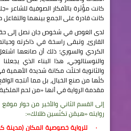
كانت مؤّثرة بالأفكار الصوفية للشاعر «ج
كانت قادرة على الجمع بينهما والتفاعل 
لدى الغوص في شخوص جان نصل إلى حقيق
القارئ، وتبقى راسخة في ذاكرته وحياته
الكردي والسوري؛ ذلك أن صانعها اشتغل 
والنوستالوجي، هذا البناء الذي يجعلنا
والثانوية احتلّت مكانة شديدة الأهمية 
كلّها من صنع الخيال، بل مما أنتجه الوا
مقدمة الرواية في أنها «من لحم الملكية 
إلى القسم الثاني والأخير من حوار موقع
روايته «هيمَن تكنّسين ظلالك»:
·
للرواية خصوصية المكان (مدينة كوب