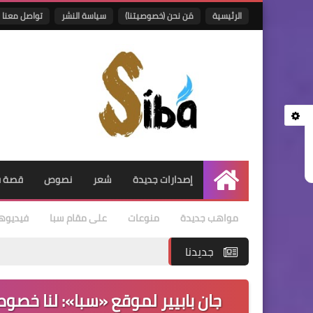
الرئيسية
مَن نحن (خصوصيتنا)
سياسة النشر
تواصل معنا
إصدارات جديدة
شعر
نصوص
قصة ق
الرئيسية
مواهب جديدة
منوعات
على مقام سبا
فيديوه
جديدنا
جان بابيير لموقع «سبا»: لنا خصوص