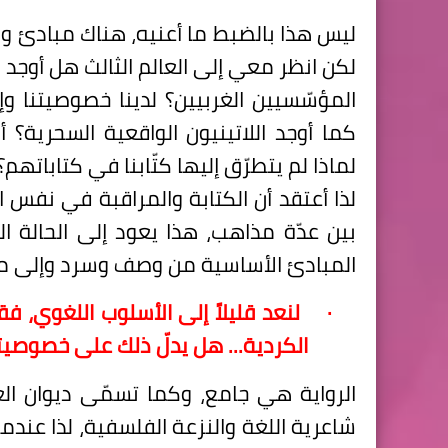
ليس هذا بالضبط ما أعنيه، هناك مبادئ و
لكن انظر معي إلى العالم الثالث هل أوجد
المؤسّسيين الغربيين؟ لدينا خصوصيتنا وإر
كما أوجد اللاتينيون الواقعية السحرية؟
لماذا لم يتطرّق إليها كتّابنا في كتاباتهم؟
لذا أعتقد أن الكتابة والمراقبة في نفس 
بين عدّة مذاهب، هذا يعود إلى الحالة ال
المبادئ الأساسية من وصف وسرد وإلى ما
·
لنعد قليلاً إلى الأسلوب اللغوي، ف
الكردية... هل يدلّ ذلك على خصوصيت
الرواية هي جامع، وكما تسمّى ديوان ا
شاعرية اللغة والنزعة الفلسفية، لذا عن