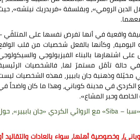
لال الدين الرومي»، وبفلسفة «فريدريك نيتشه»، حيث
معهما.
ة واقعية في أنها تفرض نفسها على المتلقّي –
 اليومية، وكأنها بالفعل شخصيات من قلب الواقع
على اشتهارها بالبناء الفيزيولوجي والسيكولوجي
 في حالة تأمّل مستمرّ لها، فالشخصيات الرئيسية
في مخيّلة وذهنية جان بابيير، فهذه الشخصيات ليست
قع الكردي في مدينة كوباني، وهذا ما كان واضحاً في
الخاصة وحبر المشاع».
 «سبا –
Siba
» مع الروائي الكردي «جان بابيير»، حول
اني)، وخصوصية أهلها، سواء بالعادات والتقاليد أو