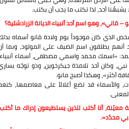
 يشبهُنا أحد، لذا تكتب ما يجب أن يكتب.
– مَاني»، وهو اسم أحد أنبياء الديانة الزرادشتية؟
شخص الذي كان موجوداً يوم ولادة مَانو أسماه بذلك
د أنهم يطلقون اسم الضيف على المولود، وبما أن
حمد: «اسمك محمد واسمي مصطفى، أسماء أنبياء،
نبي، وكان أحد تلامذة جيكرخوين، وذو توجّه يساري
افة أكثر»، وهكذا أصبح مانو.
، والأسماء قد تضع أغلالاً على معاصمها، كنغم
لمعنى.
 معيّنة، أنا أكتب للذين يستطيعون إدراك ما أكتب،
ي محدّد».