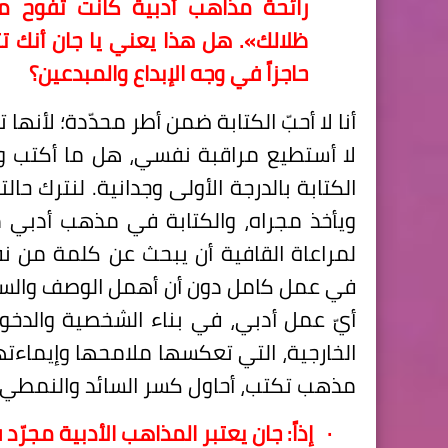
رائحة مذاهب أدبية كانت تفوح 
ظلالك». هل هذا يعني يا جان أنك تت
حاجزاً في وجه الإبداع والمبدعين؟
أنا لا أحبّ الكتابة ضمن أطر محدّدة؛ لأنها تح
لا أستطيع مراقبة نفسي، هل ما أكتب وا
الكتابة بالدرجة الأولى وجدانية. لنترك ح
ويأخذ مجراه، والكتابة في مذهب أدبي مح
لمراعاة القافية أن يبحث عن كلمة من نف
في عمل كامل دون أن أهمل الوصف والسرد 
أيّ عمل أدبي، في بناء الشخصية والدخو
الخارجية، التي تعكسها ملامحها وإيماءت
مذهب تكتب، أحاول كسر السائد والنمطي.
·
إذاً: جان يعتبر المذاهب الأدبية مجرّ