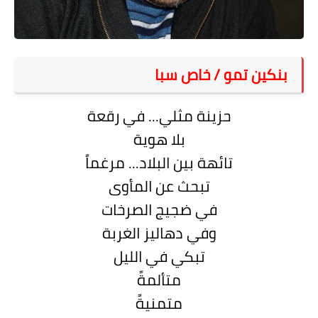
على مقام سبا
فيديوهات
اقتباسات روائية
بنكين تمو / خاص سبا
أعداد جريدة سبا
حزينة مثلي... في رقعة
بلا هوية
تائهة بين البلاد... مرغماً
تبحث عن المأوى
في ضجيج الصرخات
وفي دهاليز الغربة
تبكي في الليل
متألمةً
متمنيةً