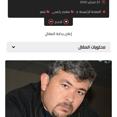
22 فبراير 2020
قصة قصيرة جداً
الصفحة الرئيسية
سلايدر رئيسي
شعر
قراءات
الحجم
دراسات
إعلان بداية المقال
مقالات
محتويات المقال
حوارات
فنون
شخصيات
ذاكرة كوباني
مواهب جديدة
منوعات