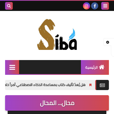
بحث هذه
المدونة
الإلكتروني
الرئيسية
إصدارات جديدة
هل يُعدّ تأليف كتاب بمساعدة الذكاء الاصطناعي أمراً خاطئاً؟
شعر
محال... المحال
نصوص
قصة قصيرة