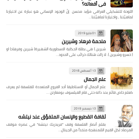
في أفعاله؟
اللوحة للتشكيلي العراقي مؤيد محسن إنَّ الوجود الإنساني هو عبارة عن اختيارنا
لماهيَّتنا ، واختيارنا لماهيَّتنا…
01 مايو 2019
ملحمة فرهاد وشيرين
شيرين ) هي بطلة الحكاية الاسطورية الشهيرة( شيرين وفرهاد) او
( خسرو وشيرين ). لا زالت هنالك خرائب على الحدود…
13 أغسطس 2018
علم الجمال
علم الجمال أو الاستاطيقا أحد الفروع المتعددة للفلسفة لم يعرف
كعلم خاص قائم بحد ذاته حتى قام الفيلسوف بومغارتن …
13 ديسمبر 2019
ثقافة القطيع والإنسان المتفوِّق عند نيتشه
بقلم أنصار الفلسفة وقف "فريدريك نيتشه" في عصره موقف
المرصاد لكل القيم المُمنهجة متخذاً من الجينال…