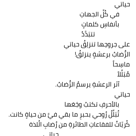
حياتي
في كُلِّ الجهاتِ
بأنفاسِ كلماتٍ
تتبَدَّدُ
على جروحِها تنزلِقُ حياتي
الرُّضابُ برعشةٍ ينزلقُ!
ماسِحاً
مُبَلِّلاً
آثر الرعشةِ يرسمُ الرُّضابُ.
حياتي
بالأحرفِ تكتبُ وجَعَها
تُبَلِّلُ رُوحي بحبرِ ما بقي فيَّ من حياةٍ كانت.
كُريّاتٌ للفقاعاتِ الطائرةِ من رُضابِ الُلذة
حياتي