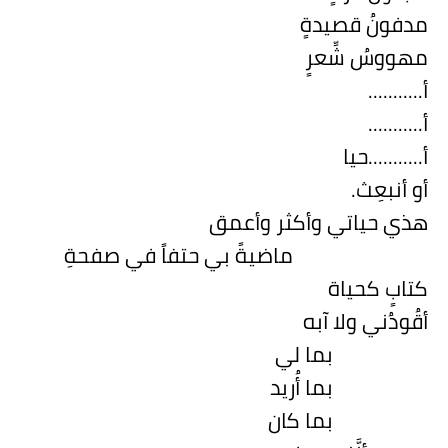
مدفونُ قصيدةٍ
مهووسُ شِّعرٍ
أ...........
أ...........
أ...........حيا
أو أنبعِث.
هذي حياتي وأكثر وأعمق
ماضيةً بي حتفاً في صفحةِ
كتابٍ كحياة
أقُودُني
ولا آبه
بما لي
بما أُريد
بما كان