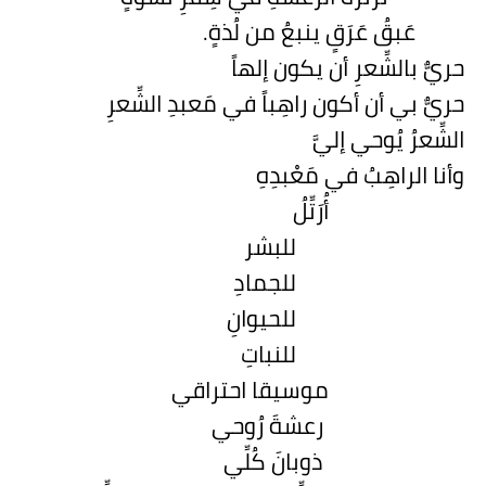
عَبقُ عَرَقٍ ينبعُ من لُذةٍ.
حريٌّ بالشِّعرِ أن يكون إلهاً
حريٌّ بي أن أكون راهِباً في مَعبدِ الشِّعرِ
الشِّعرُ يُوحي إليَّ
وأنا الراهِبُ في مَعْبدِهِ
أُرَتِّلُ
للبشر
للجمادِ
للحيوانِ
للنباتِ
موسيقا احتراقي
رعشةَ رُوحي
ذوبانَ كُلِّي