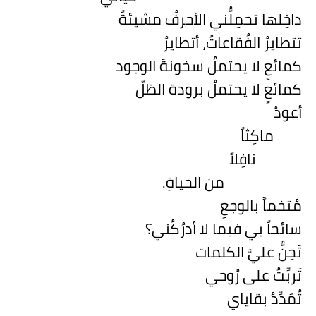
داخِلها تحمِلُّني الأحرفُ مشيئةً
تتطايرُ الفُقاعاتُ، أتطايرُ
كمائعٍ لا يحتملُ سخونةَ الوجود
كمائعٍ لا يحتملُ برودة الظلّ
أعودُ
ماكِثاً
نافِلاً
من الحياةِ.
مُتخماً بالوجعِ
سائحاً بي فيما لا أدرُكُني؟
تَحِنُّ عليَّ الكلمات
تَربِّتُ على رُوحي
تُمَدِّدُ بقاياي