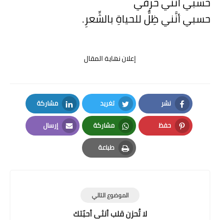
حسبي أنَّني حرفي
حسبي أنَّني ظِلٌّ للحياةِ بالشِّعرِ.
إعلان نهاية المقال
نشر
تغريد
مشاركة
LinkedIn
Twitter
Facebook
حفظ
مشاركة
إرسال
Email
Whatsapp
Pinterest
طباعة
Print
الموضوع التالي
لا تُحزن قلب أنثى أحبّتك