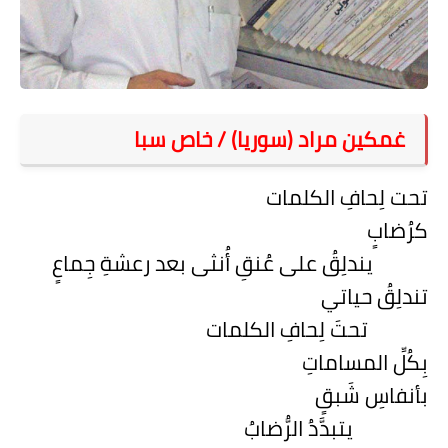
على مقام سبا
فيديوهات
اقتباسات روائية
غمكين مراد (سوريا) / خاص سبا
أعداد جريدة سبا
تحت لِحافِ الكلمات
كرُضابٍ
يندلِقُ على عُنقِ أُنثى بعد رعشةِ جِماعٍ
تندلِقُ حياتي
تحتَ لِحافِ الكلمات
بِكُلِّ المساماتِ
بأنفاسِ شَبقٍ
يتبدَّدُ الرُّضابُ