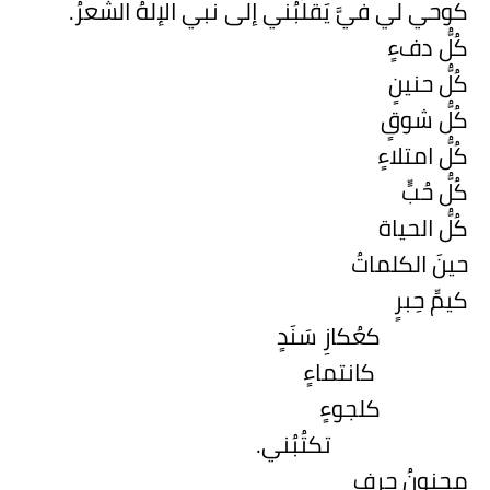
كوحي لي فيَّ يَقلِّبُني إلى نبي الإلهُ الشِّعرُ.
كُلُّ دفءٍ
كُلُّ حنينٍ
كُلُّ شوقٍ
كُلُّ امتلاءٍ
كُلُّ حُبٍّ
كُلُّ الحياة
حينَ الكلماتُ
كيمِّ حِبرٍ
كعُكازِ سَنَدٍ
كانتماءٍ
كلجوءٍ
تكتُبُني.
مجنونُ حرفٍ