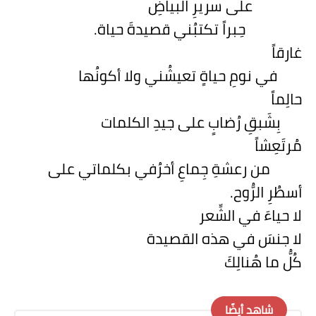
على سريرِ البياضِ
حِبراً تكتبُني قصيدةَ حياة.
غارقاً
في نومِ حياةٍ تعيشُني ولا أكونُها
حالِماً
بِشَبقِ رُضابٍ على جيدِ الكلمات
مُرتَعِشاً
من رعشةِ جِماعِ أخرُفي بكلماتي على
أسطُرِ الرُّوح.
لا حياءَ في الشِّعر
لا جنسَ في هذه القصيدة
كُلُّ ما هُنالِكَ
شاهد أيضًا