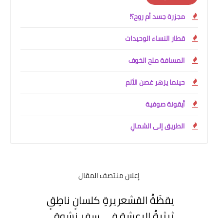
مجزرة جسد أم روح؟!
قطار النساء الوحيدات
المسافة ملح الخوف
حينما يزهر غصن الألم
أيقونة صوفية
الطريق إلى الشمالِ
إعلان منتصف المقال
يقظَةُ القشعريرةِ كلسانٍ ناطِقٍ
ثرثرةُ الرعشةِ في سِفرِ نشوةٍ