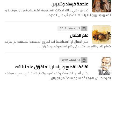
ملحمة فرهاد وشيرين
شيرين ) هي بطلة الحكاية الاسطورية الشهيرة( شيرين وفرهاد) او
( خسرو وشيرين ). لا زالت هنالك خرائب على الحدود…
13 أغسطس 2018
علم الجمال
علم الجمال أو الاستاطيقا أحد الفروع المتعددة للفلسفة لم يعرف
كعلم خاص قائم بحد ذاته حتى قام الفيلسوف بومغارتن …
13 ديسمبر 2019
ثقافة القطيع والإنسان المتفوِّق عند نيتشه
بقلم أنصار الفلسفة وقف "فريدريك نيتشه" في عصره موقف
المرصاد لكل القيم المُمنهجة متخذاً من الجينال…
12 يوليو 2020
نظرية العقد الاجتماعي عند جون لوك
بحث ودراسة : رشيد جمال يعتبر جون لوك فيلسوفاً تجريبياً ومفكّراً
سياسياً، ولد في عام 1632م في زنجتون في إقليم سو…