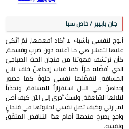
على مقام سبا
فيديوهات
جان بابيير / خاص سبا
اقتباسات روائية
أعداد جريدة سبا
أبوح لنفسي بأشياء لا أكاد أفهمها، ثمّ أتّكئ
عليها لتفسّر هي ما أعنيه دون ضربٍ وقسمة،
كأن نرتشف قهوتنا من فنجان الحبّ الصباحيّ
الذي أفضّله مرّاً كما غياب إحداهنّ خلف تلال
المسافة، لتفضّلها نفسي حلوةً كما حضور
إحداهنّ في البال استفزازاً للمسافة، وتحدّياً
لتلالها الشاهقة، ولستُ أدري إلى الآن كيف أصل
لمرارتي وكيف تصل نفسي لحلاوتها في فنجانٍ
واحدٍ يصرخ منذهلاً أمام هذا التناقض المتفّق
ونفسه.