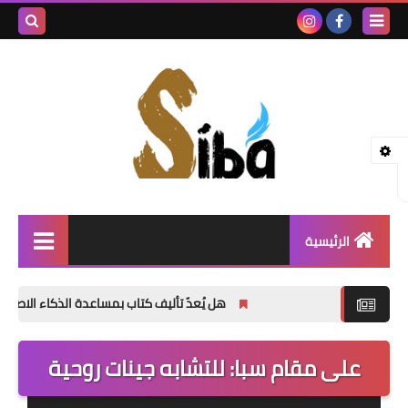
بحث هذه
المدونة
الإلكتروني
الرئيسية
إصدارات جديدة
هل يُعدّ تأليف كتاب بمساعدة الذكاء الاصطناعي أمراً خاطئا
شعر
على مقام سبا: للتشابه جينات روحية
نصوص
قصة قصيرة