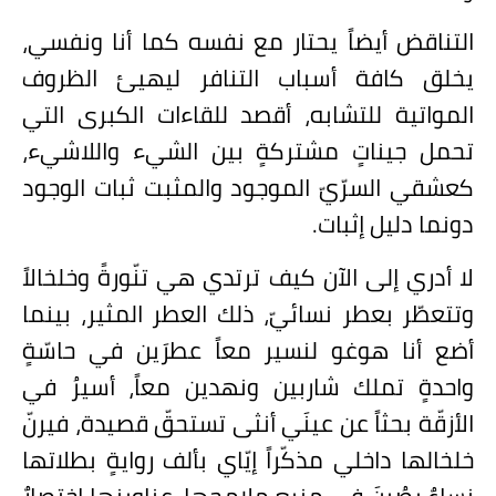
التناقض أيضاً يحتار مع نفسه كما أنا ونفسي،
يخلق كافة أسباب التنافر ليهيئ الظروف
المواتية للتشابه، أقصد للقاءات الكبرى التي
تحمل جيناتٍ مشتركةٍ بين الشيء واللاشيء،
كعشقي السرّيّ الموجود والمثبت ثبات الوجود
دونما دليل إثبات.
لا أدري إلى الآن كيف ترتدي هي تنّورةً وخلخالاً
وتتعطّر بعطر نسائيّ، ذلك العطر المثير، بينما
أضع أنا هوغو لنسير معاً عطرَين في حاسّةٍ
واحدةٍ تملك شاربين ونهدين معاً، أسيرُ في
الأزقّة بحثاً عن عينَي أنثى تستحقّ قصيدة، فيرنّ
خلخالها داخلي مذكّراً إيّاي بألف روايةٍ بطلاتها
نساءٌ يصُبنَ في منبع ملامحها، عناوينها اختصارٌ