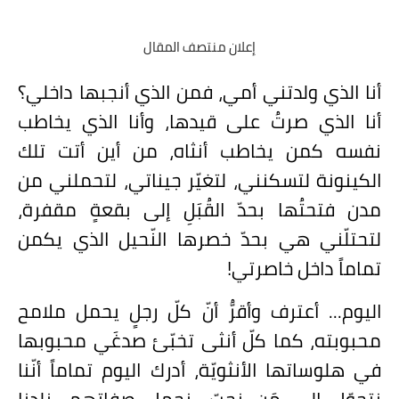
إعلان منتصف المقال
أنا الذي ولدتني أمي، فمن الذي أنجبها داخلي؟
أنا الذي صرتُ على قيدها، وأنا الذي يخاطب
نفسه كمن يخاطب أنثاه، من أين أتت تلك
الكينونة لتسكنني، لتغيّر جيناتي، لتحملني من
مدن فتحتُها بحدّ القُبَلِ إلى بقعةٍ مقفرة،
لتحتلّني هي بحدّ خصرها النّحيل الذي يكمن
تماماً داخل خاصرتي!
اليوم... أعترف وأقرُّ أنّ كلّ رجلٍ يحمل ملامح
محبوبته، كما كلّ أنثى تخبّئ صدغَي محبوبها
في هلوساتها الأنثويّة، أدرك اليوم تماماً أنّنا
نتحوّل إلى مَن نحبّ، نحمل صفاتهم، نلدنا