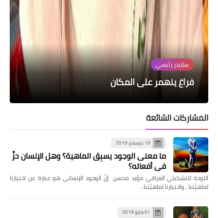
حوارات
مقالات
نصوص
سلايدر رئيسي
قصة قصيرة جدا
أدونيس لموقع سبا: الفصل بين الشعر والفكر
تناسخ الأرواح
فراغ ينهمر على المكان
ضمائر غائبة: التوحد في النص
أصل العلاقة بين تفكير الأم والسلطة (ج2)
هو فصل ديني، والحرّية تدخل في جسد اللغة
المشاركات الشائعة
19 ديسمبر 2019
ما معنى الوجود يسبِق الماهية؟ وهل الإنسان حرٌّ
في أفعاله؟
اللوحة للتشكيلي العراقي مؤيد محسن إنَّ الوجود الإنساني هو عبارة عن اختيارنا
لماهيَّتنا ، واختيارنا لماهيَّتنا…
01 مايو 2019