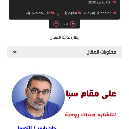
02 مارس 2020
قصة قصيرة جداً
الصفحة الرئيسية
سلايدر رئيسي
على مقام «سبا»
قراءات
الحجم
دراسات
إعلان بداية المقال
مقالات
محتويات المقال
حوارات
فنون
شخصيات
ذاكرة كوباني
مواهب جديدة
منوعات