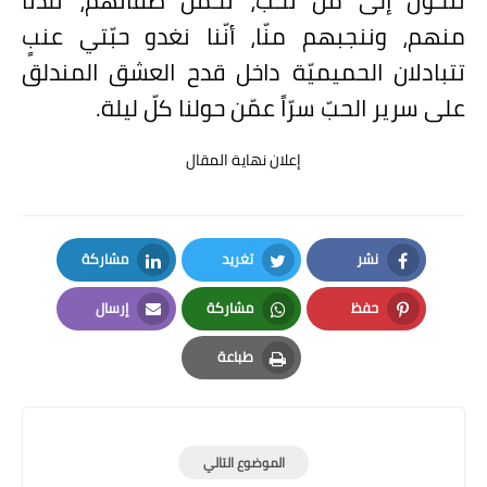
منهم، وننجبهم منّا، أنّنا نغدو حبّتي عنبٍ
تتبادلان الحميميّة داخل قدح العشق المندلق
على سرير الحبّ سرّاً عمّن حولنا كلّ ليلة.
إعلان نهاية المقال
نشر
تغريد
مشاركة
LinkedIn
Twitter
Facebook
حفظ
مشاركة
إرسال
Email
Whatsapp
Pinterest
طباعة
Print
الموضوع التالي