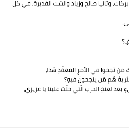
ركات، وتانيا صالح وزياد والسّت القديرة، في كلِّ
ى،
فِ؟
َن نَجَحوا في الأمرِ المعقّدِ هَذا،
ثريةَ هُم مَن ينجحونَ فيهِ؟
بَعد لعنةِ الحربِ الّتي حلّت علينا يا عزيزي،