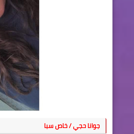
جوانا حجي / خاص سبا