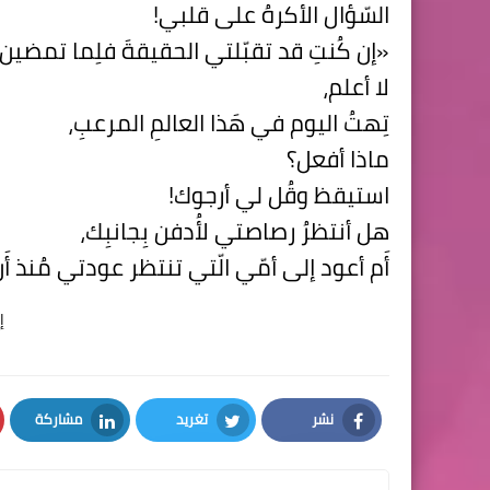
السّؤال الأكرهُ على قلبي!
«إن كُنتِ قد تقبّلتي الحقيقةَ فلِما تمضين 
لا أعلم،
تِهتُ اليوم في هَذا العالمِ المرعبِ،
ماذا أفعل؟
استيقظ وقُل لي أرجوك!
هل أنتظرُ رصاصتي لأُدفن بِجانبِك،
أَم أعود إلى أمّي الّتي تنتظر عودتي مُنذ أ
إ
نشر
تغريد
مشاركة
LinkedIn
Twitter
Facebook