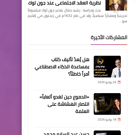
نظرية العقد الاجتماعي عند جون لوك
بحث ودراسة : رشيد جمال يعتبر جون لوك فيلسوفاً
تجريبياً ومفكّراً سياسياً، ولد في عام 1632م في زنجتون في إقليم
سو…
المشاركات الأخيرة
هل يُعدّ تأليف كتاب
بمساعدة الذكاء الاصطناعي
أمراً خاطئاً؟
26 يونيو 2026
«الدموع حين تغدو ألعاباً»
انتصار الهشاشة على
العتمة
18 يونيو 2026
حسن عبد السلام محمد