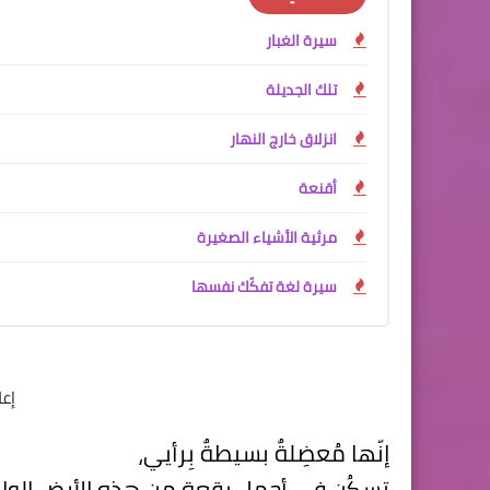
سيرة الغبار
تلك الجديلة
انزلاق خارج النهار
أقنعة
مرثية الأشياء الصغيرة
سيرة لغة تفكّك نفسها
إع
إنّها مُعضِلةٌ بسيطةٌ بِرأيي،
تسكُن في أجملِ بقعةٍ مِن هذهِ الأرضِ الوا