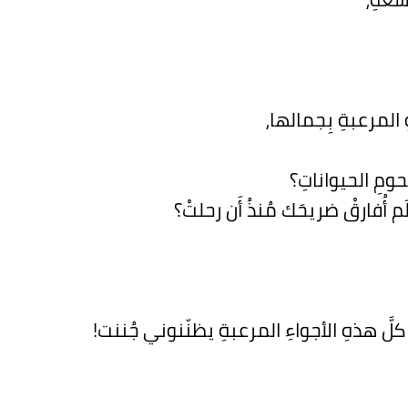
 المرعبةِ بِجمالها،
حومِ الحيواناتِ؟
م أُفارقْ ضريحَك مُنذُ أَن رحلتْ؟
َّ هذهِ الأجواءِ المرعبةِ يظنّنوني جُننت!