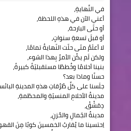
في النِّهايةِ،
أعني الآن في هذهِ اللحظة،
أو حتّى البارحة،
أو قبلَ تسعةِ سنواتٍ،
لا أعلَمُ متَى حلّت النّهايةُ تمامًا،
ولكن لَم يكُن الأمرُ بِهذا السّوء،
بنينا أحلامًا وخُططًا مستقبليّةً كبيرةً،
حسنًا وماذا بعد؟
جلَسنا على كلِّ طُرُقاتِ هذهِ المدينةِ البائسة
مدينةُ الأحلامِ المنسيّةِ والمحطّمةِ،
دِمَشْقْ،
مدينةُ الجّمالِ والحُزنِ،
اِحتسينا ما يُقاربُ الخمسينَ كوبًا مِنَ القهوة