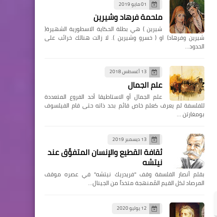
01 مايو 2019
ملحمة فرهاد وشيرين
شيرين ) هي بطلة الحكاية الاسطورية الشهيرة(
شيرين وفرهاد) او ( خسرو وشيرين ). لا زالت هنالك خرائب على
الحدود…
13 أغسطس 2018
علم الجمال
علم الجمال أو الاستاطيقا أحد الفروع المتعددة
للفلسفة لم يعرف كعلم خاص قائم بحد ذاته حتى قام الفيلسوف
بومغارتن …
13 ديسمبر 2019
ثقافة القطيع والإنسان المتفوِّق عند
نيتشه
بقلم أنصار الفلسفة وقف "فريدريك نيتشه" في عصره موقف
المرصاد لكل القيم المُمنهجة متخذاً من الجينال…
12 يوليو 2020