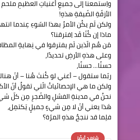
واِستمعنا إلى جميعِ أُغنياتِ العظيمِ ملحم ب
الأزقّةِ الضّيقةِ هذهِ!
ولكن لَم يكُن الأمرُ بهذا السّوءِ عِندما انته
ماذا إن كُنّا قَد اِفترقنا؟
مَن هُم الّذين لَم يفترقوا في نِهايةِ المطَا
وعلى هذهِ الأرضِ تحديدًا،
حسنًا... حسنًا،
ربّما ستقول – أعني لو كُنتَ هُنا – أنّ هناك م
ولكن ما هي الإحصائياتُ الّتي تقولُ أنّ الأك
نحنُ في مدينةِ الفشلِ والضّجرِ مِن كلّ شيءٍ 
هَذا يعني أنّ لا مِن شيءٍ جميلٍ يَكتمِل،
فلِما قد ننجحُ هذهِ المرّة؟
شاهد أيضًا