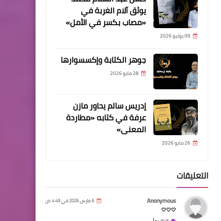
يوثق آلام الغربة في
«مصاب بكسر في الأمل»
09 يونيو 2026
جوهر الكتابة وإكسسوارها
28 مايو 2026
إدريس سالم يحاور مازن
عرفة في كتابه «مطاردة
المعنى»
26 مايو 2026
التعليقات
Anonymous
6 مارس 2026 في 4:49 ص
🤍🤍🤍
اترك رداً