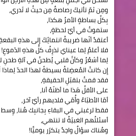
ومِن ثمّ تأتيكَ رصاصةٌ مِن حيثُ لا تَدري،
بِكلِّ بساطةٍ الأمرُ هكذا،
ستموتُ في أيِّ لحظةٍ،
أعتقدُ أنّها ضريبةُ انتمائِكَ إلى هذهِ البقعةِ
فلا أعلمُ لِما عينايَ تذرِفُ كلُّ هذهِ الدّموعِ!
لِما أشعُرُ وكأنَّ قلبي يُطحنُ في آلةِ طحنِ ل
إِن كانتْ المُعضِلةُ بسيطةً لهذا الحدّ لِماذا لَ
فقد قمتُ بتقبّلِ الحقيقةِ،
على الأقلِّ هَذا ما أظنّهُ أنا،
أمّا الأطبّاءُ وأُمّي فلديهم رأيٌ آخر،
فقط لرغبتي في البقاءِ بِجانبِك هُنا، وِسط كل
أسئلتُهم الغبيّةُ لا تنتهي،
وهُناك سؤالٌ واحِدٌ يتكرّر يوميًّا!