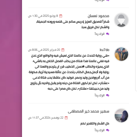
محمود نعسان
8 يوليو 2025 في 1:30 ص
شكراً للصديق العزيز إدريس سالم على قلمه وروحه الجميلة،
والشكر لكل فريق سبا.
اترك رداً
ku7do
20 فبراير 2025 في 8:06 ص
«هي رواية تتحدث عن عالمنا الذي نعيش فيه والواقع الذي نحن
فيه ففي عالمنا هذا هناك من يكتب الفصل الخاص به بالشيء
الذي يميزه والكاتب #حسن_الخطيب قرر ان يترجم واقعنا الى
رواية ولا أجمل.جمال الكتاب يتحدث عن عائلة مسيحية ثرية، مكونة
من أب، أم وولدين وليد وعمر، فوليد كان عاشقا يحب فتاة تدعى
«عشتار»، لكن لم تكون الفتاة من دينه ولم يقبل والديه بأن يتزوج
وليد من حبيبتها «عشتار»، لكن كان مصرا على حبه
اترك رداً
سهير محمد خير المصطفى
22 نوفمبر 2024 في 11:37 ص
كل الشكر والتقدير لكم
اترك رداً