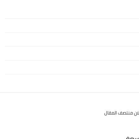
لان منتصف المقال
سعةِ،