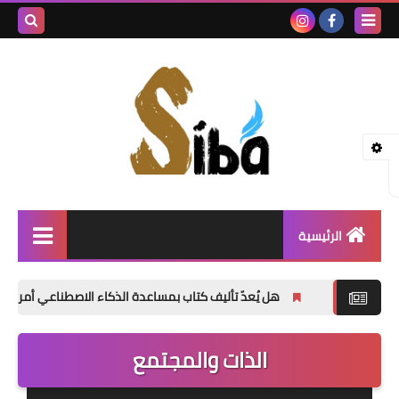
بحث هذه
المدونة
الإلكتروني
الرئيسية
إصدارات جديدة
هل يُعدّ تأليف كتاب بمساعدة الذكاء الاصطناعي أمراً خاطئاً؟
«ال
شعر
الذات والمجتمع
نصوص
قصة قصيرة