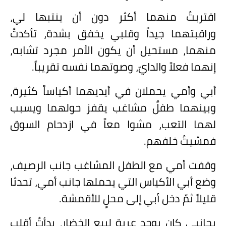
اقتربتُ منهما أكثر دون أن ينتبها لي،
وراقبتهما جيداً وقلبي يخفق بشدة، تأكدتُ
منهما، مستحيل أن يكون الأمر مجرد تشابه،
إنهما فعلاً والدايّ، وصوتهما نفسه تقريباً.
أبي وأمي يحملان في أيديهما أكياساً كثيرة،
وبينهما طفلٌ مشاغب يقفز حولهما ويسبب
لهما التعب، مشوا معاً في ازدحام السوق
فمشيتُ خلفهم.
وقفت أمي مع الطفل المشاغب جانب الرصيف،
وضع أبي الأكياس التي يحملها جانب أمي، تحدثا
قليلاً ثمّ دخل أبي إلى محلٍ للأقمشة.
بجانبي كان يوجد عربة لبيع الخضار، بدأتُ أقلب