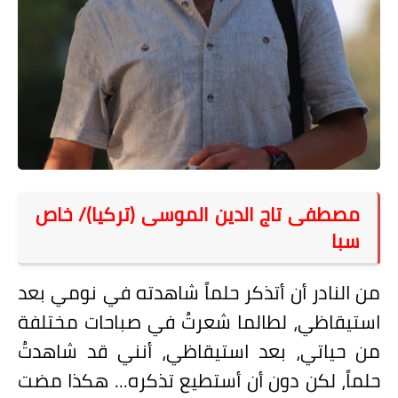
على مقام سبا
فيديوهات
اقتباسات روائية
أعداد جريدة سبا
مصطفى تاج الدين الموسى (تركيا)/ خاص
سبا
من النادر أن أتذكر حلماً شاهدته في نومي بعد
استيقاظي، لطالما شعرتُ في صباحات مختلفة
من حياتي، بعد استيقاظي، أنني قد شاهدتُ
حلماً، لكن دون أن أستطيع تذكره... هكذا مضت