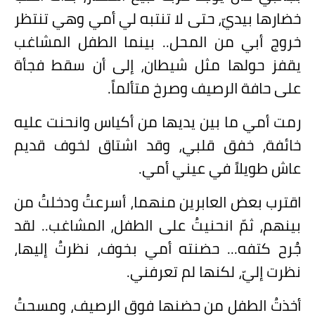
خضارها بيديّ، حتى لا تنتبه لي أمي وهي تنتظر
خروج أبي من المحل.. بينما الطفل المشاغب
يقفز حولها مثل شيطان، إلى أن سقط فجأة
على حافة الرصيف وصرخ متألماً.
رمت أمي ما بين يديها من أكياس وانحنت عليه
خائفة، خفق قلبي، وقد اشتاق لخوف قديم
عاش طويلاً في عيني أمي.
اقترب بعض العابرين منهما، أسرعتُ ودخلتُ من
بينهم، ثمّ انحنيتُ على الطفل، المشاغب.. لقد
جُرح كتفه... حضنته أمي بخوف، نظرتُ إليها،
نظرت إليّ، لكنها لم تعرفني.
أخذتُ الطفل من حضنها فوق الرصيف، ومسحتُ