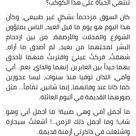
تنتهي الحياة على هذا الكوكب؟
كان السوق مزدحماً بشكلٍ غير طبيعي، وكأن
هذا اليوم هو يوم ما قبل العيد، الناس يملؤون
الشوارع والمحلات والأرصفة، من بين ازدحام
البشر لمحتهما من بعيد، لم أصدق ما أراه،
شهقتُ، فركتُ عينيّ واقتربتُ منهما لأحدق
بهما جيداً بين العابرين. إنهما والدايّ، نعم.. أبي
وأمي، اللذان توفيا منذ سنوات، ليسا عجوزين
كما كانا عند وفاتهما، إنما شابين، تماماً... مثل
صورهما القديمة في ألبوم العائلة.
ما أجمل أمي وهي صبية! ما أجمل أبي وهو
شاب! وما أجمل ذلك الزمن...! أشعلتُ سيجارة
واشتعلت في ذاكرتي أزمنة قديمة.