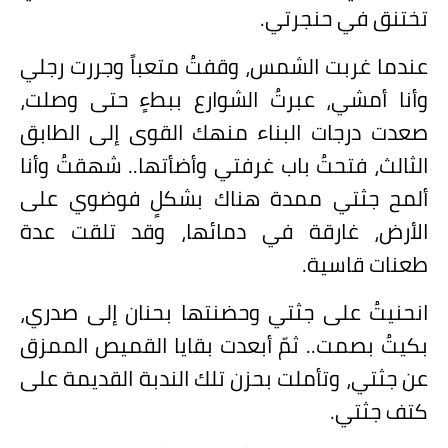
تختنق في حنجرتي.
عندما غربت الشمس، وقفتُ متعباً وجررت رجلي
وأنا أمشي، عبرتُ الشوارع ببطءٍ حتى وصلت،
صعدت درجات البناء منهك القوى إلى الطابق
الثالث، فتحتُ باب غرفتي وأضأتها.. شهقتُ وأنا
ألمح جثتي ممدة هناك بشكلٍ فوضوي على
الأرض، غارقة في دمائها، وقد تلقت عدة
طعنات قاسية.
انحنيتُ على جثتي وحضنتها بحنان إلى صدري،
بكيتُ بصمت.. ثمّ أبعدت بقايا القميص الممزق
عن جثتي، وتأملت بحزن تلك الندبة القديمة على
كتف جثتي.