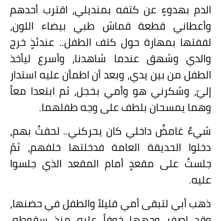
الدم بهدوءٍ عن كتفه بمنديلي، اقترب أحدهم
وأعطاني قطعة قماش طبي بيضاء اللون،
لففتها بمهارة حول كتف الطفل.. عندئذٍ خرج
والدي وشهق عندما شاهدنا، وأسرع ليأخذ
الطفل من بين يدي، وبعد أن اطمأن عليه استدار
إليّ، وشكرني هو وأمي بخجل، ثم ابتعدا معاً
وهما يمسحان بلطف على وجه طفلهما.
شيءٌ غامضٌ داخلي كان يحركني.. لحقتُ بهم،
دخلوا الحديقة العامة فدخلتها خلفهم، ثمّ
جلستُ على مقعدٍ أمام المقعد الذي جلسوا
عليه.
ذهب أبي لتبقى أمي قليلاً والطفل في حضنها،
وقد اصفر وجهها خوفاً عليه منذ سقوطه،