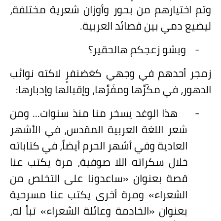
وتم اختيارهم من بحور وأوزان شعرية مختلفة،
ليضيع دمي بين قصائد العربية.
-
وبشو زعجكم هالحقير؟
زمجر أحدهم في وجهي كغضنفرٍ لاكته نوائب
الدهور، في مكَرِّها ومفَرِّها، وإقبالها وإدبارها:
-
هذا الوغد يسخر منا منذ سنوات... ومن
شعر اللغة العربية المقدس، في الأشهر
العادية وفي أشهر الحرم أيضاً، في كتاباته
خلال سكراته اللا صوفية، مرة يكتب عنا
قصة بعنوان «ساعدونا على التخلص من
الشعراء» ومرة أخرى يكتب عنا مسرحية
بعنوان «الخادمة وعائلة الشعراء» تباً له،