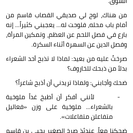
السوق.
من هناك، لوح لي صديقي القصاب قاسم من
أمام باب محله، فلوحت له... يعجبني كثيراً... إنه
بارع في فصل اللحم عن العظم، وتمكين المرأة،
وفصل الدين عن السهرة أثناء السكرة.
صرختُ عليه من بعيد: لماذا لا تذبح أحد الشعراء
بدلاً من ذبحك للخاروف؟
ضحك وأجابني: ولماذا تريدني أن أذبح شاعراً؟
-
لأنني أفكر أن أطبخ غداً ملوخية
بالشعراء... ملوخية على وزن «فعاليل
متفاعلن متفاعلات».
ضحكنا معاً، عندئذِ صرخ الصغير يحيى بن قاسم