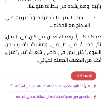
بأبيه، وهو يشده من بنطاله متوسلاً:
-
بابا... اشترِ لنا شاعراً ملوناً لنربيه على
السطح مع الحَمَام...
ضحكنا كثيراً، وضحك بعض مَن كان في المحل،
ثمّ مضيتُ في طريقي، ومشيتُ لأقترب من
السوق أكثر، لكن في داخلي شعرتُ أنني أقترب
أكثر من الكهف المعتم لحياتي.
شاهد أيضًا
هل يُعدّ تأليف كتاب بمساعدة الذكاء الاصطناعي أمراً خاطئاً؟
«الدموع حين تغدو ألعاباً» انتصار الهشاشة على العتمة