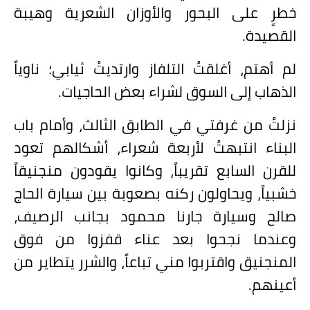
خطرٍ على البحور والأوزان الشعرية وهيبة
القصيدة.
لم أهتم، أغلقتُ التلفاز وارتديتُ ثيابي؛ ناوياً
الذهاب إلى السوق لشراء بعض الحاجيات.
نزلتُ من غرفتي في الطابق الثالث، وأمام باب
البناء انتبهتُ لأربعة شعراء، أشكالهم تعود
للقرن السابع تقريباً، وكانوا يقودون منجنيقاً
خشبياً، ويحاولون ركنه بصعوبة بين سيارة الحاج
صالح وسيارة جارنا محمود بجانب الرصيف،
وعندما نجحوا بعد عناء قفزوا من فوق
المنجنيق واقتربوا مني تباعاً، والشرر يتطاير من
أعينهم.