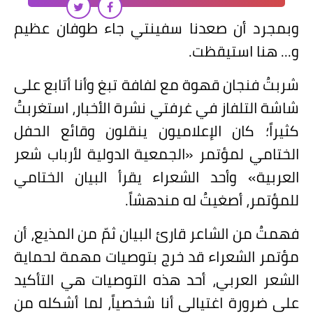
وبمجرد أن صعدنا سفينتي جاء طوفان عظيم
و... هنا استيقظت.
شربتُ فنجان قهوة مع لفافة تبغ وأنا أتابع على
شاشة التلفاز في غرفتي نشرة الأخبار، استغربتُ
كثيراً؛ كان الإعلاميون ينقلون وقائع الحفل
الختامي لمؤتمر «الجمعية الدولية لأرباب شعر
العربية» وأحد الشعراء يقرأ البيان الختامي
للمؤتمر، أصغيتُ له مندهشاً.
فهمتُ من الشاعر قارئ البيان ثمّ من المذيع، أن
مؤتمر الشعراء قد خرج بتوصيات مهمة لحماية
الشعر العربي، أحد هذه التوصيات هي التأكيد
على ضرورة اغتيالي أنا شخصياً، لما أشكله من