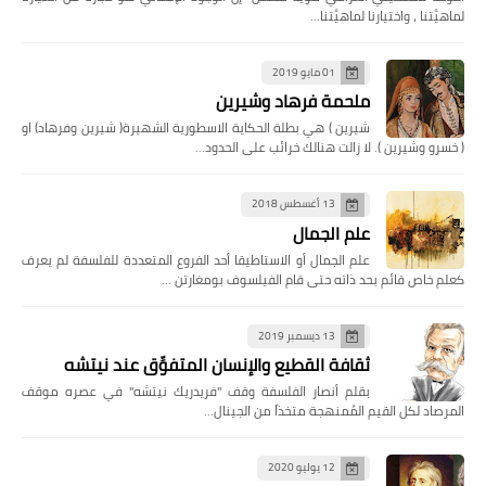
لماهيَّتنا ، واختيارنا لماهيَّتنا…
01 مايو 2019
ملحمة فرهاد وشيرين
شيرين ) هي بطلة الحكاية الاسطورية الشهيرة( شيرين وفرهاد) او
( خسرو وشيرين ). لا زالت هنالك خرائب على الحدود…
13 أغسطس 2018
علم الجمال
علم الجمال أو الاستاطيقا أحد الفروع المتعددة للفلسفة لم يعرف
كعلم خاص قائم بحد ذاته حتى قام الفيلسوف بومغارتن …
13 ديسمبر 2019
ثقافة القطيع والإنسان المتفوِّق عند نيتشه
بقلم أنصار الفلسفة وقف "فريدريك نيتشه" في عصره موقف
المرصاد لكل القيم المُمنهجة متخذاً من الجينال…
12 يوليو 2020