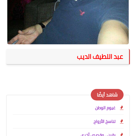
على مقام سبا
فيديوهات
اقتباسات روائية
أعداد جريدة سبا
عبد اللطيف الديب
شاهد أيضًا
غيوم الوطن
تناسخ الأرواح
يقين... وقصص أخرى