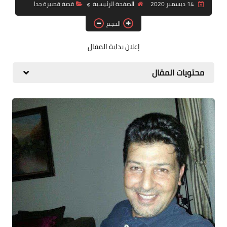
14 ديسمبر 2020
الصفحة الرئيسية
قصة قصيرة جدا
قصة قصيرة جداً
الحجم
قراءات
إعلان بداية المقال
دراسات
محتويات المقال
مقالات
حوارات
فنون
شخصيات
ذاكرة كوباني
مواهب جديدة
منوعات