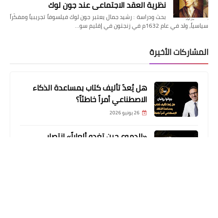
نظرية العقد الاجتماعي عند جون لوك
بحث ودراسة : رشيد جمال يعتبر جون لوك فيلسوفاً تجريبياً ومفكّراً
سياسياً، ولد في عام 1632م في زنجتون في إقليم سو…
المشاركات الأخيرة
هل يُعدّ تأليف كتاب بمساعدة الذكاء
الاصطناعي أمراً خاطئاً؟
26 يونيو 2026
«الدموع حين تغدو ألعاباً» انتصار
الهشاشة على العتمة
18 يونيو 2026
حسن عبد السلام محمد يوثق آلام الغربة
في «مصاب بكسر في الأمل»
09 يونيو 2026