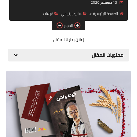
13 ديسمبر 2020
قصة قصيرة جداً
الصفحة الرئيسية
سلايدر رئيسي
قراءات
قراءات
الحجم
دراسات
إعلان بداية المقال
مقالات
محتويات المقال
حوارات
فنون
شخصيات
ذاكرة كوباني
مواهب جديدة
منوعات