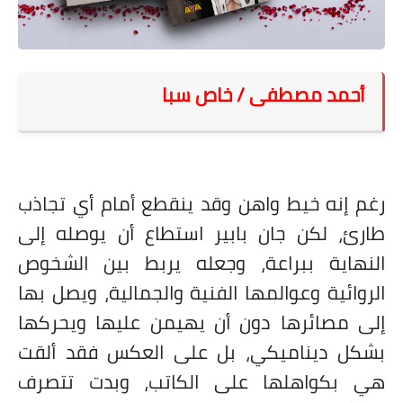
على مقام سبا
فيديوهات
اقتباسات روائية
أحمد مصطفى / خاص سبا
أعداد جريدة سبا
رغم إنه خيط واهن وقد ينقطع أمام أي تجاذب
طارئ، لكن جان بابير استطاع أن يوصله إلى
النهاية ببراعة، وجعله يربط بين الشخوص
الروائية وعوالمها الفنية والجمالية، ويصل بها
إلى مصائرها دون أن يهيمن عليها ويحركها
بشكل ديناميكي، بل على العكس فقد ألقت
هي بكواهلها على الكاتب، وبدت تتصرف