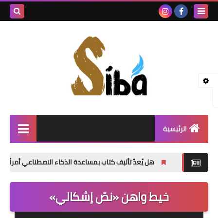
بحث هذه
المدونة
الإلكتروني
الرئيسية
إصدارات جديدة
هل يُعدّ تأليف كتاب بمساعدة الذكاء الاصطناعي أمراً خاطئاً؟
شعر
خيط واهن «نصّ إشكالي»
نصوص
قصة قصيرة