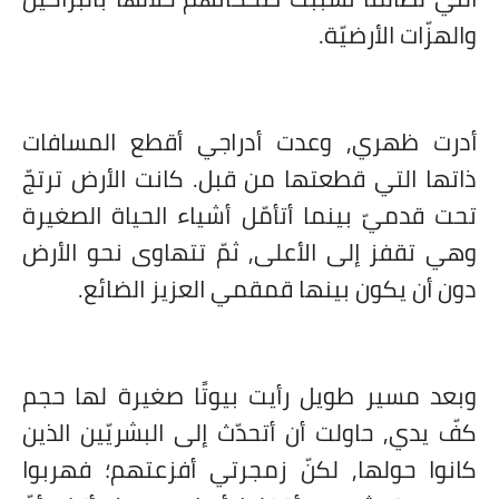
والهزّات الأرضيّة.
أدرت ظهري, وعدت أدراجي أقطع المسافات
ذاتها التي قطعتها من قبل. كانت الأرض ترتجّ
تحت قدميّ بينما أتأمّل أشياء الحياة الصغيرة
وهي تقفز إلى الأعلى, ثمّ تتهاوى نحو الأرض
دون أن يكون بينها قمقمي العزيز الضائع.
وبعد مسير طويل رأيت بيوتًا صغيرة لها حجم
كفّ يدي, حاولت أن أتحدّث إلى البشريّين الذين
كانوا حولها, لكنّ زمجرتي أفزعتهم؛ فهربوا