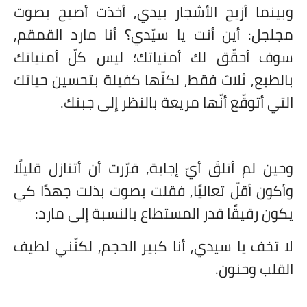
وبينما أزيح الأشجار بيدي, أخذت أصيح بصوت
مجلجل: أين أنت يا سيّدي؟ أنا مارد القمقم,
سوف أحقّق لك أمنياتك؛ ليس كلّ أمنياتك
بالطبع, ثلاث فقط, لكنّها كفيلة بتحسين حياتك
التي أتوقّع أنّها مريعة بالنظر إلى جبنك.
وحين لم أتلقَ أيّ إجابة, قرّرت أن أتنازل قليلًا
وأكون أقلّ تعاليًا, فقلت بصوت بذلت جهدًا كي
يكون رقيقًا قدر المستطاع بالنسبة إلى مارد:
لا تخف يا سيدي, أنا كبير الحجم, لكنّني لطيف
القلب وحنون.