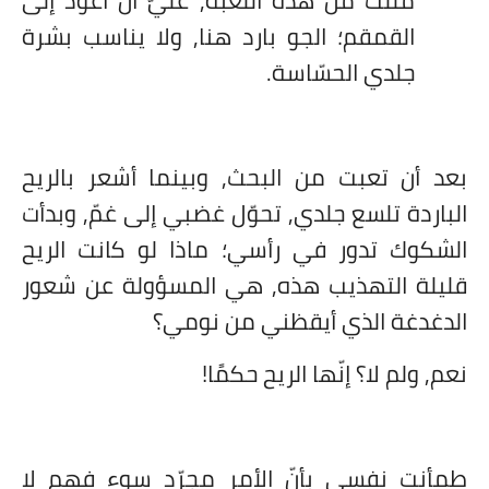
القمقم؛ الجو بارد هنا, ولا يناسب بشرة
جلدي الحسّاسة.
بعد أن تعبت من البحث, وبينما أشعر بالريح
الباردة تلسع جلدي, تحوّل غضبي إلى غمّ, وبدأت
الشكوك تدور في رأسي؛ ماذا لو كانت الريح
قليلة التهذيب هذه, هي المسؤولة عن شعور
الدغدغة الذي أيقظني من نومي؟
نعم, ولم لا؟ إنّها الريح حكمًا!
طمأنت نفسي بأنّ الأمر مجرّد سوء فهم لا