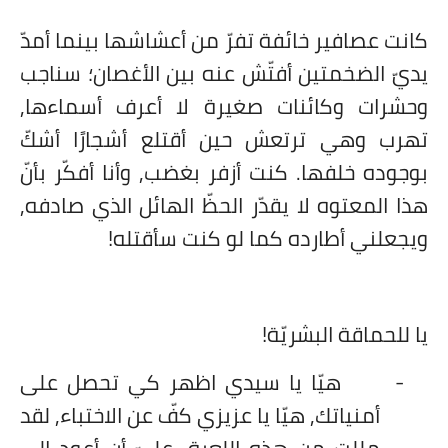
كانت عصافير خائفة تفرّ من أعشاشها بينما أمدّ
يديّ الضخمتين أفتّش عنه بين الأغصان؛ سناجب
وحشرات وكائنات صغيرة لا أعرف أسماءها,
تهرب وهي ترتعش حين أقتلع أشجارًا أشكّ
بوجوده خلفها. كنت أزفر بغضب, وأنا أفكّر بأنّ
هذا المعتوه لا يقدّر الحظّ الهائل الذي صادفه,
ويجعلني أطارده كما لو كنت سأقتله!
يا للحماقة البشريّة!
-
هيّا يا سيدي اظهر كي تحصل على
أمنياتك, هيّا يا عزيزي كفّ عن الاختباء, لقد
مللت من هذه اللعبة, عليّ أن أعود إلى