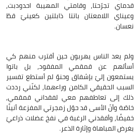
قدماي تجرّحتا, وقامتي المهيبة احدودبت,
وعيناي اللامعتان باتتا ذابلتين كعينيّ قطّ
نعسان.
ولم يعد الناس يهربون حين أقترب منهم كي
أسألهم عن قمقمي المفقود, بل باتوا
يستمعون إليّ بإشفاق وحنوّ لم أستطع تفسير
السبب الحقيقي الكامن وراءهما, لكنّني رددت
ذلك إلى تعاطفهم معي لفقداني قمقمي,
خاصّة وأنّ الأسى قد حوّل زمجرتي المفزعة أنينًا
خفيضًا, وأفقدني الرغبة في نفخ عضلات ذراعيّ
بغرض المباهاة وإثارة الذعر.