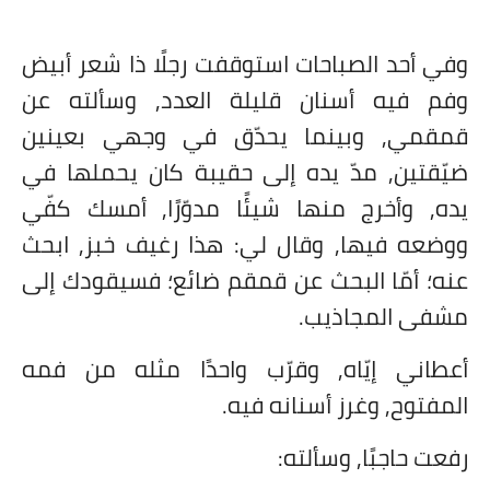
وفي أحد الصباحات استوقفت رجلًا ذا شعر أبيض
وفم فيه أسنان قليلة العدد, وسألته عن
قمقمي, وبينما يحدّق في وجهي بعينين
ضيّقتين, مدّ يده إلى حقيبة كان يحملها في
يده, وأخرج منها شيئًا مدوّرًا, أمسك كفّي
ووضعه فيها, وقال لي: هذا رغيف خبز, ابحث
عنه؛ أمّا البحث عن قمقم ضائع؛ فسيقودك إلى
مشفى المجاذيب.
أعطاني إيّاه, وقرّب واحدًا مثله من فمه
المفتوح, وغرز أسنانه فيه.
رفعت حاجبًا, وسألته: