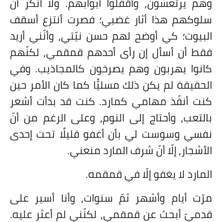
وهم يرتعشون, وأقفلوا أبوابهم. ولا أنكر أنّ
سلوكهم هذا أثار غضبي؛ فصرت أنتزع أسقف
البيوت؛ كي أوضح لهم حسن نيّتي, وأنّني أريد
فقط أن أسأل إن رأى أحدهم قمقمي, لكنّهم
كانوا يهربون وهم يصرخون كالمجاذيب. وفي
الحقيقة لم يكن ذلك مسليًّا كما كان الأمر حين
كنت أنفّذ مهامي كمارد. كنت قد بدأت أشعر
بالتعب, وأحتاج إلى النوم, وعلى الرغم من أنّ
نفسي وسوست لي بأن أغفو قليلًا تحت إحدى
الأشجار, إلّا أنّ شرف المارد منعني.
المارد لا يغفو إلّا في قمقمه.
مرّت أيام وأشهر ثمّ سنوات, وأنا أسير على
قدميّ أبحث عن قمقمي, لكنّني لم أعثر عليه.