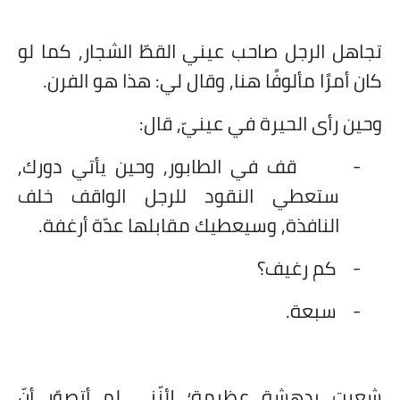
تجاهل الرجل صاحب عيني القطّ الشجار, كما لو
كان أمرًا مألوفًا هنا, وقال لي: هذا هو الفرن.
وحين رأى الحيرة في عينيّ, قال:
-
قف في الطابور, وحين يأتي دورك,
ستعطي النقود للرجل الواقف خلف
النافذة, وسيعطيك مقابلها عدّة أرغفة.
-
كم رغيف؟
-
سبعة.
شعرت بدهشة عظيمة؛ لأنّني لم أتصوّر أنّ