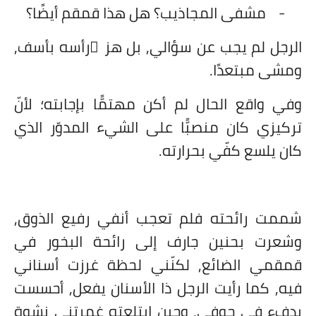
-
مشفى المجاذيب؟ هل هذا قمقم أيضًا؟
الرجل لم يجب عن سؤالي, بل هز ّرأسه بأسف,
ومشى مبتعدًا.
وفي واقع الحال لم أكن مهتمًّا بإجابته؛ لأنّ
تركيزي كان منصبًّا على الشيء المدوّر الذي
كان يلسع كفّي بحرارته.
شممت رائحته فلم تعجب أنفي رفيع الذوق,
وشعرت بحنين جارف إلى رائحة البخور في
قمقمي الضائع, لكنّني لحظة غرزت أسناني
فيه, كما رأيت الرجل ذا الأسنان يفعل, أحسست
بدفءٍ في جوفي, وحين ابتلعته غمرتني نشوة