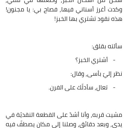
وكدت أغرز أسناني فيها, فصاح بي: يا مجنون!
هذه نقود تشتري بها الخبز!
سألته بقلق:
-
أشتري الخبز؟
نظر إليّ بأسى, وقال:
-
تعال, سأدلّك على الفرن.
مشيت قربه, وأنا أشدّ على القطعة النقديّة في
يدي, وبعد دقائق, وصلنا إلى مكان يصطفّ فيه