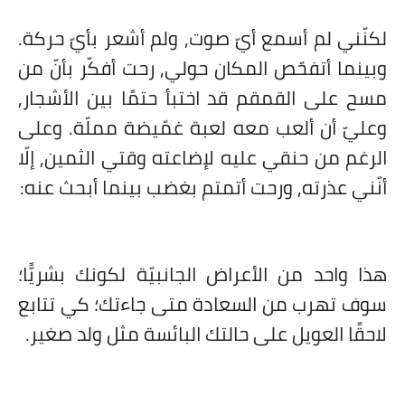
لكنّني لم أسمع أيّ صوت, ولم أشعر بأيّ حركة.
وبينما أتفحّص المكان حولي, رحت أفكّر بأنّ من
مسح على القمقم قد اختبأ حتمًا بين الأشجار,
وعليّ أن ألعب معه لعبة غمّيضة مملّة. وعلى
الرغم من حنقي عليه لإضاعته وقتي الثمين, إلّا
أنّني عذرته, ورحت أتمتم بغضب بينما أبحث عنه:
هذا واحد من الأعراض الجانبيّة لكونك بشريًّا؛
سوف تهرب من السعادة متى جاءتك؛ كي تتابع
لاحقًا العويل على حالتك البائسة مثل ولد صغير.