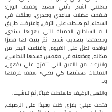
جعلتني أشعر بأنّني سعيد وخفيف الوزن؛
فنفخت عضلات ساعديّ وصدري, وحلّقت في
السماء, ثم هبطت على الأرض, واعترضت طريق
ابنة السلطان الجميلة التي يهواها سيّدي,
وخطفتها بتهذيب شديد, ثمّ بنيت لها قصرًا
نوافذه تطلّ على الغيوم, واقتلعت البحر من
مكانه, ووضعته في مغطس جسدها النحاسيّ,
وانتزعت من الأعين التي تتفرّج علي بذهول,
التماعات دهشتها كي تضيء سقف غرفتها
و...
وانتهى الرغيف, فاستحلت ضبابًا, ثمّ تلاشيت.
فتحت عينيّ بفزع, كنت وحيدًا على الرصيف,