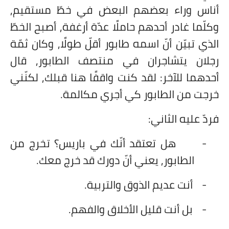
أناس وراء بعضهم البعض في خطّ مستقيم,
وكلّما غادر أحدهم حاملًا عدّة أرغفة, أصبح الخطّ
الذي تبيّن أنّ اسمه طابور أقلّ طولًا, وكان ثمّة
رجلان يتشاجران في منتصف الطابور, قال
أحدهما للآخر: لقد كنت واقفًا هنا قبلك, لكنّني
خرجت من الطابور كي أجري مكالمة.
فردّ عليه الثاني:
-
هل تعتقد أنّك في باريس؟ تخرج من
الطابور, يعني أنّ دورك قد خرج معك.
-
أنت عديم الذوق والتربية.
-
بل أنت قليل الأخلاق والفهم.