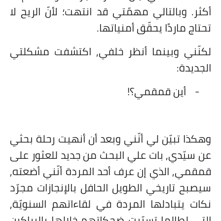
أكثر. وبالتالي مهمّتي قد انتهت؛ لأنّ الريح لا
تحتاج ماردًا يحقّق أمنياتها.
لكنّني وبينما أنظر خلفي, اكتشفت مشكلتي
الجديدة:
-
أين قمقمي؟!
وهكذا تبيّن لي أنّني وبعد أن أنهيت رحلة بحثي
عن سيّدي, بات علي البحث من جديد للعثور على
قمقمي, الذي إن عرف أحد المردة أنّني أضعته,
سيصبح تاريخي الطويل الحافل بالإنجازات مجرّد
نكات يتبادلها المردة في لقاءاتهم السنويّة,
التي لطالما تسبّبت ضحكاتهم خلالها بالبراكين