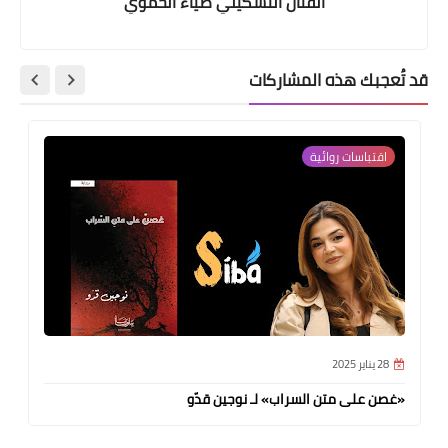
الفنان التشكيلي ضياء الحموي
قد تُعجبك هذه المشاركات
اقتباسات روائية
28 يناير 2025
«غصن على متن السراب» لـ نوجين قدّو