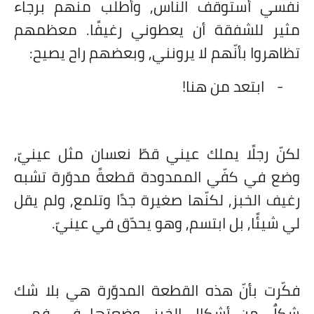
نفسي أستوقف الناس, وأطلب منهم برجاء
مثير للشفقة أن يعطوني رغيفًا. معظمهم
تظاهروا بأنّهم لا يرونني, وبعضهم راح يصيح:
-
ابتعد من هنا!
لكنّ رجلًا يملك عيني قطّ نعسان مثل عينيّ,
وضع في كفّي الممدودة قطعةً مدوّرة تشبه
رغيف الخبز, لكنّها صغيرة جدًا وتلمع, ولم يقل
لي شيئًا, بل ابتسم, وهو يحدّق في عينيّ.
فكّرت بأنّ هذه القطعة المدوّرة هي بلا شك
شكلٌ من أشكال الخبز, وضعتها في فمي,