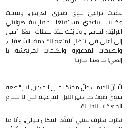
عقدت ذراعيّ فوق صدري العريض, ونفخت
عضلات ساعديّ مستمتعًا بممارسة هوايتي
الأزليّة: التباهي, وتريّثت عدّة لحظات رافعًا رأسي
إلى أعلى في انتظار المتعة القادمة: الشهقات,
والصيحات المذعورة, والكلمات المرتعشة: يا
إلهي! ما هذا! مارد!
إلّا أنّ الصمت ظلّ مخيّمًا على المكان, لا يقطعه
سوى صوت صراصير الليل المزعجة التي لا تحترم
المهمّات الجليلة.
نظرت بطرف عيني أتفقّد المكان حولي, وأنا ما