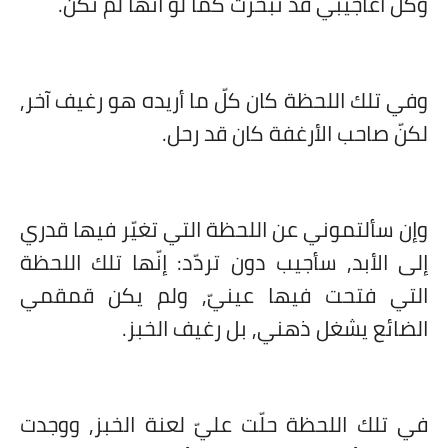
وكلّ أعاجيبي قد تبخّرت كما لو أنّها لم تكن.
وفي تلك اللحظة كان كلّ ما أريده هو رغيف آخر,
لكنّ صاحب الأرغفة كان قد رحل.
وإن سألتموني عن اللحظة التي تغيّر فيها قدري
إلى الأبد, سأجيب دون تردّد: إنّها تلك اللحظة
التي فتحت فيها عينيّ, ولم يكن قمقمي
الضائع يشغل ذهني, بل رغيف الخبز.
في تلك اللحظة حلّت عليّ لعنة الخبز, ووجدت