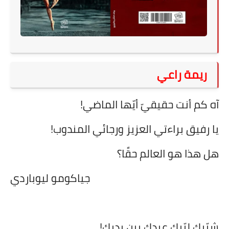
على مقام سبا
فيديوهات
اقتباسات روائية
أعداد جريدة سبا
ريمة راعي
آه كم أنت حقيقيّ أيّها الماضي!
يا رفيق براءتي العزيز ورجائي المندوب!
هل هذا هو العالم حقًا؟
جياكومو ليوباردي
شبّيك لبّيك عبدك بين يديك!