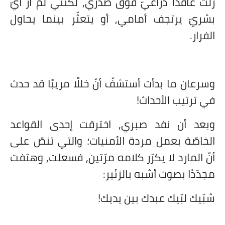
زلت عاقدًا ذراعيّ فوق صدري, لكنّني لم أرَ أيّ
بشريّ يرتجف أمامي, أو يتعثّر بينما يحاول
الفرار.
وسرعان ما بدأت أستشفّ أنّ خللًا مريبًا قد حدث
في ترتيب الأحداث!
وبعد أن نفد صبري, اخترقت إحدى القواعد
الخاصّة بعمل مردة الأمنيات؛ والتي تنصّ على
أنّ المارد لا يكرّر كلامه مرّتين, فسعلت, وهتفت
مجدّدًا بصوت أشبه بالزئير:
شبّيك لبّيك عبدك بين يديك!